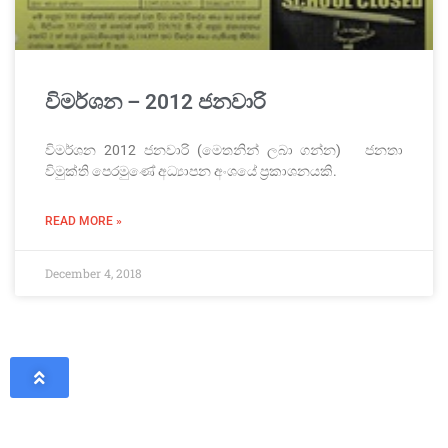
විමර්ශන – 2012 ජනවාරි
විමර්ශන 2012 ජනවාරි (මෙතනින් ලබා ගන්න) ජනතා
විමුක්ති පෙරමුණේ අධ්‍යාපන අංශයේ ප්‍රකාශනයකි.
READ MORE »
December 4, 2018