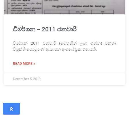
විමර්ශන – 2011 ජනවාරි
විමර්ශන 2011 ජනවාරි (මෙතනින් ලබා ගන්න) ජනතා
විමුක්ති පෙරමුණේ අධ්‍යාපන අංශයේ ප්‍රකාශනයකි.
READ MORE »
December 5, 2018