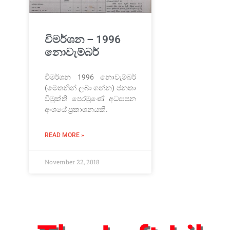
විමර්ශන – 1996
නොවැම්බර්
විමර්ශන 1996 නොවැම්බර්
(මෙතනින් ලබා ගන්න) ජනතා
විමුක්ති පෙරමුණේ අධ්‍යාපන
අංශයේ ප්‍රකාශනයකි.
READ MORE »
November 22, 2018