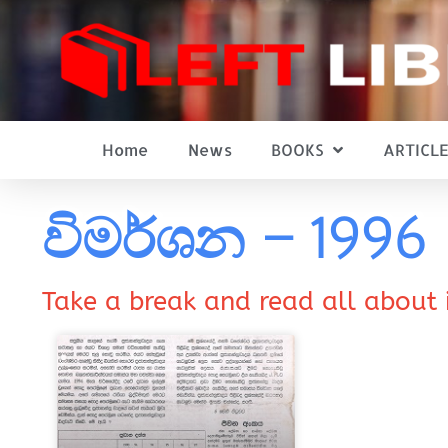
Home
News
BOOKS
ARTICLE
විමර්ශන – 1996
Take a break and read all about 