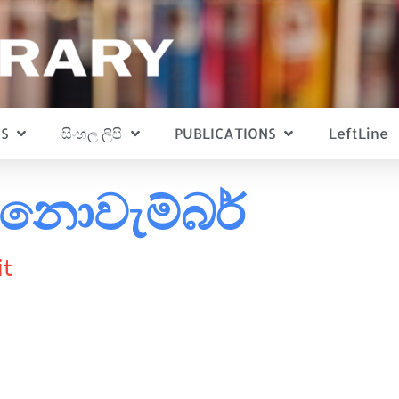
S
සිංහල ලිපි
PUBLICATIONS
LeftLine
 නොවැම්බර්
it