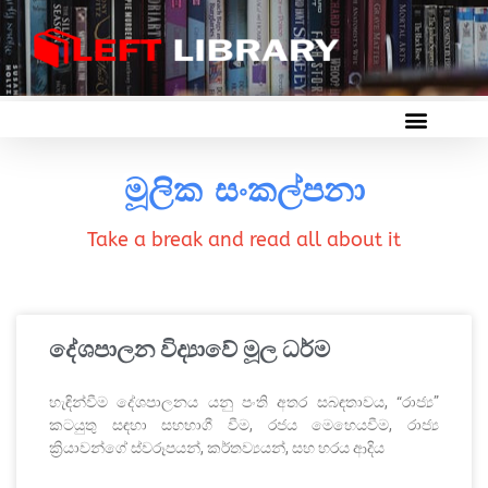
මූලික සංකල්පනා
Take a break and read all about it
දේශපාලන විද්‍යාවේ මූල ධර්ම
හැඳින්වීම දේශපාලනය යනු පංති අතර සබඳතාවය, “රාජ්‍ය”
කටයුතු සඳහා සහභාගී වීම, රජය මෙහෙයවීම, රාජ්‍ය
ක්‍රියාවන්ගේ ස්වරූපයන්, කර්තව්‍යයන්, සහ හරය ආදිය