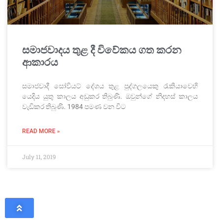
සමාජවාදය තුළ දී විවේකය ගත කරන
ආකාරය
සමාජවාදී සෝවියට් දේශය තුළ පුද්ගලයෙකු රැකියාවෙහි
යෙදිය යුතු කාලය අඩුකර තිබුණි. ඔවුන්ගේ නිදහස් කාලය
වැඩිකර තිබුණි. 1984 පමණ වන විට
READ MORE »
July 11, 2019