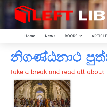
Home
News
BOOKS
ARTICLE
නිගණ්ඨනාථ පුත
Take a break and read all about 