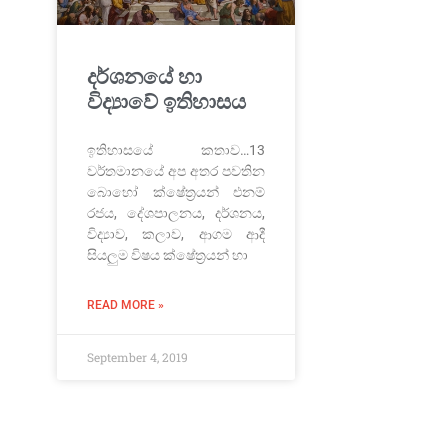
දර්ශනයේ හා
විද්‍යාවේ ඉතිහාසය
ඉතිහාසයේ කතාව…13
වර්තමානයේ අප අතර පවතින
බොහෝ ක්ෂේත්‍රයන් එනම්
රජය, දේශපාලනය, දර්ශනය,
විද්‍යාව, කලාව, ආගම ආදී
සියලුම විෂය ක්ෂේත්‍රයන් හා
READ MORE »
September 4, 2019