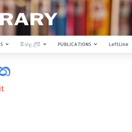
S
සිංහල ලිපි
PUBLICATIONS
LeftLine
්ත
it