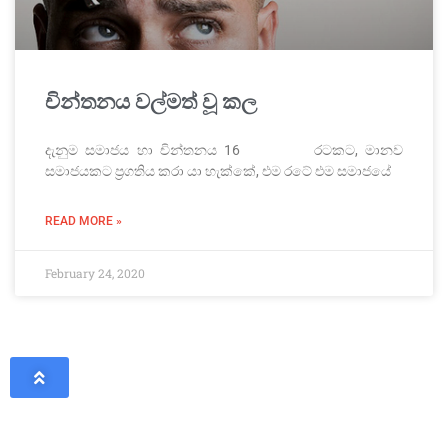
චින්තනය වල්මත් වූ කල
දැනුම සමාජය හා චින්තනය 16 රටකට, මානව
සමාජයකට ප්‍රගතිය කරා යා හැක්කේ, එම රටේ එම සමාජයේ
READ MORE »
February 24, 2020