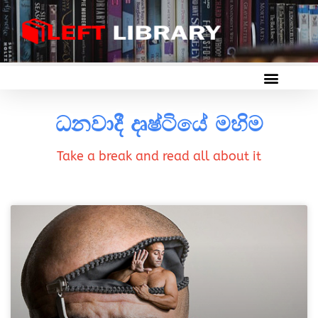
ධනවාදී දෘෂ්ටියේ මහිම
Take a break and read all about it