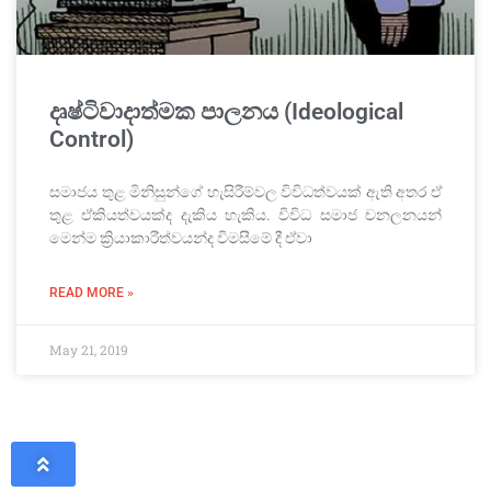
දෘෂ්ටිවාදාත්මක පාලනය (Ideological
Control)
සමාජය තුළ මිනිසුන්ගේ හැසිරීම්වල විවිධත්වයක් ඇති අතර ඒ
තුළ ඒකියත්වයක්ද දැකිය හැකිය. විවිධ සමාජ චනලනයන්
මෙන්ම ක්‍රියාකාරීත්වයන්ද විමසීමේ දී ඒවා
READ MORE »
May 21, 2019