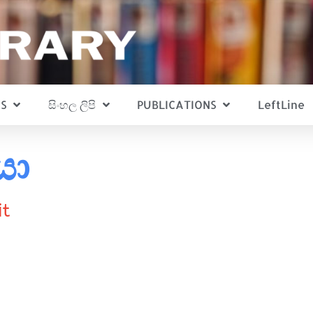
S
සිංහල ලිපි
PUBLICATIONS
LeftLine
යා
it