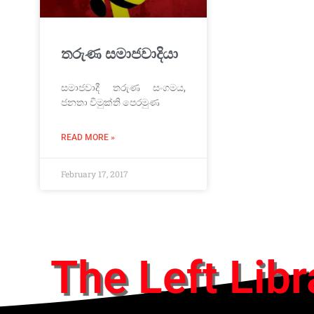
තරුණ සමාජවාදියා
සමාජවාදී තරුණ සංගමය,
ජනතා විමුක්ති පෙරමුණ
READ MORE »
February 17, 2017
The Left Libr