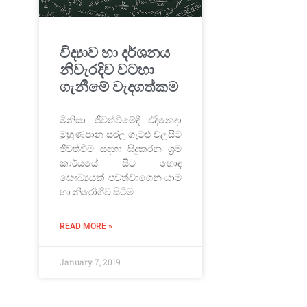
විද්‍යාව හා දර්ශනය
නිවැරදිව වටහා
ගැනීමේ වැදගත්කම
මිනිසා ජීවත්වීමේදී එදිනෙදා
මුහුණපාන සරල ගැටළු වලසිට
ජීවත්වීම සඳහා සිදුකරන ශ‍්‍රම
කාර්යයේ සිට හොඳ
සෞඛ්‍යයක් පවත්වාගෙන යාම
හා නීරෝගීව සිටීම
READ MORE »
January 7, 2019