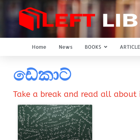
Home
News
BOOKS
ARTICLE
ඩේකාට්
Take a break and read all about 