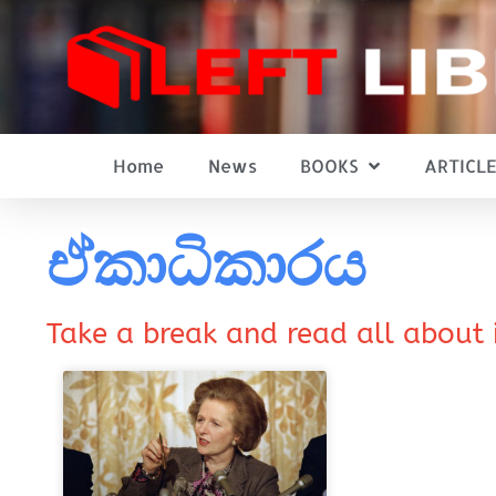
Home
News
BOOKS
ARTICLE
ඒකාධිකාරය
Take a break and read all about 