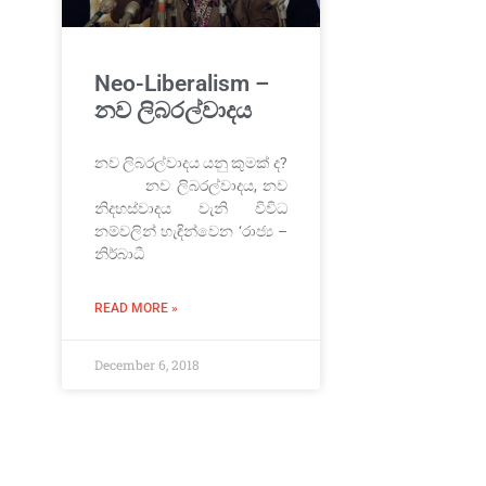
Neo-Liberalism –
නව ලිබරල්වාදය
නව ලිබරල්වාදය යනු කුමක් ද?
නව ලිබරල්වාදය, නව
නිදහස්වාදය වැනි විවිධ
නම්වලින් හැඳින්වෙන ‘රාජ්‍ය –
නිර්බාධී
READ MORE »
December 6, 2018