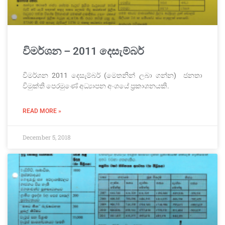
විමර්ශන – 2011 දෙසැම්බර්
විමර්ශන 2011 දෙසැම්බර් (මෙතනින් ලබා ගන්න) ජනතා
විමුක්ති පෙරමුණේ අධ්‍යාපන අංශයේ ප්‍රකාශනයකි.
READ MORE »
December 5, 2018