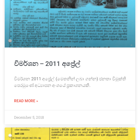
විමර්ශන – 2011 අප්‍රේල්
විමර්ශන 2011 අප්‍රේල් (මෙතනින් ලබා ගන්න) ජනතා විමුක්ති
පෙරමුණේ අධ්‍යාපන අංශයේ ප්‍රකාශනයකි.
READ MORE »
December 5, 2018