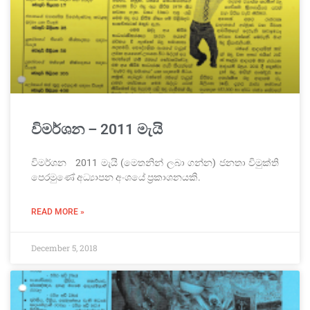
විමර්ශන – 2011 මැයි
විමර්ශන 2011 මැයි (මෙතනින් ලබා ගන්න) ජනතා විමුක්ති
පෙරමුණේ අධ්‍යාපන අංශයේ ප්‍රකාශනයකි.
READ MORE »
December 5, 2018