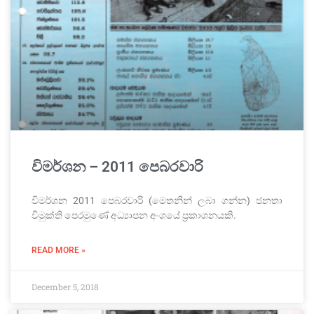
විමර්ශන – 2011 පෙබරවාරි
විමර්ශන 2011 පෙබරවාරි (මෙතනින් ලබා ගන්න) ජනතා
විමුක්ති පෙරමුණේ අධ්‍යාපන අංශයේ ප්‍රකාශනයකි.
READ MORE »
December 5, 2018