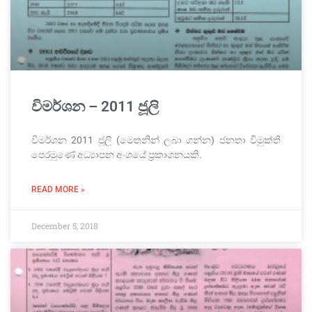
විමර්ශන – 2011 ජූලි
විමර්ශන 2011 ජූලි (මෙතනින් ලබා ගන්න) ජනතා විමුක්ති
පෙරමුණේ අධ්‍යාපන අංශයේ ප්‍රකාශනයකි.
READ MORE »
December 5, 2018