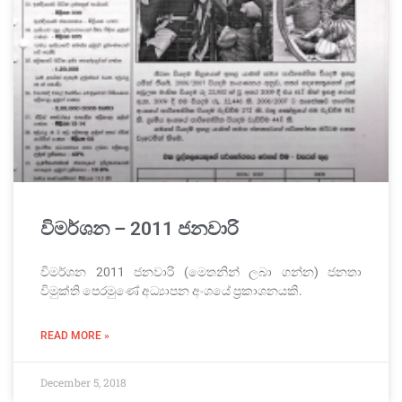
විමර්ශන – 2011 ජනවාරි
විමර්ශන 2011 ජනවාරි (මෙතනින් ලබා ගන්න) ජනතා
විමුක්ති පෙරමුණේ අධ්‍යාපන අංශයේ ප්‍රකාශනයකි.
READ MORE »
December 5, 2018