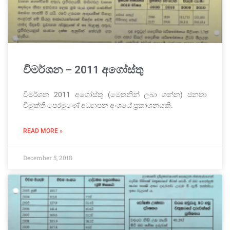
විමර්ශන – 2011 අගෝස්තු
විමර්ශන 2011 අගෝස්තු (මෙතනින් ලබා ගන්න) ජනතා
විමුක්ති පෙරමුණේ අධ්‍යාපන අංශයේ ප්‍රකාශනයකි.
READ MORE »
December 5, 2018