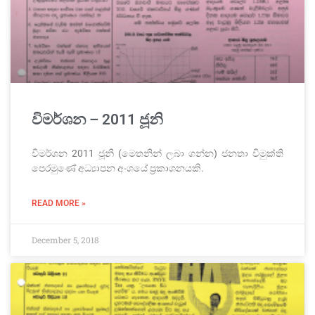
විමර්ශන – 2011 ජූනි
විමර්ශන 2011 ජූනි (මෙතනින් ලබා ගන්න) ජනතා විමුක්ති
පෙරමුණේ අධ්‍යාපන අංශයේ ප්‍රකාශනයකි.
READ MORE »
December 5, 2018