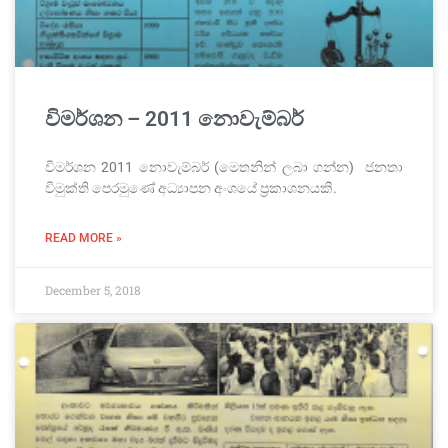
විමර්ශන – 2011 නොවැම්බර්
විමර්ශන 2011 නොවැම්බර් (මෙතනින් ලබා ගන්න) ජනතා
විමුක්ති පෙරමුණේ අධ්‍යාපන අංශයේ ප්‍රකාශනයකි.
READ MORE »
December 5, 2018