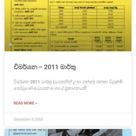
විමර්ශන – 2011 මාර්තු
විමර්ශන 2011 මාර්තු (මෙතනින් ලබා ගන්න) ජනතා විමුක්ති
පෙරමුණේ අධ්‍යාපන අංශයේ ප්‍රකාශනයකි
READ MORE »
December 5, 2018