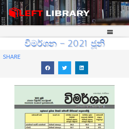
විමර්ශන – 2021 ජූනි
SHARE