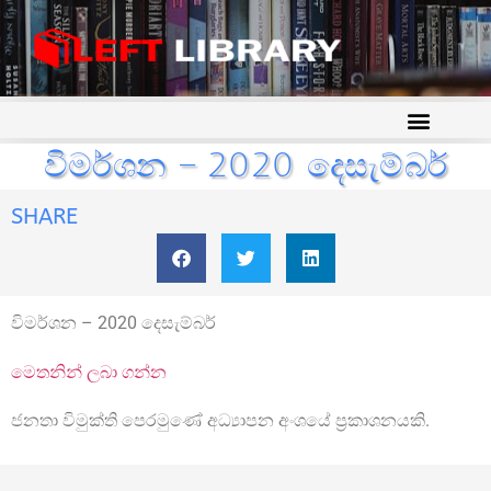
විමර්ශන – 2020 දෙසැම්බර්
SHARE
විමර්ශන – 2020 දෙසැම්බර්
මෙතනින් ලබා ගන්න
ජනතා විමුක්ති පෙරමුණේ අධ්‍යාපන අංශයේ ප්‍රකාශනයකි.