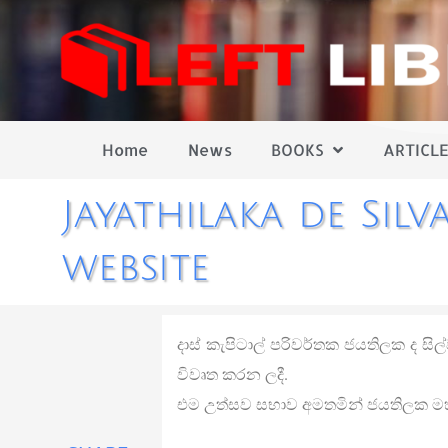
Home
News
BOOKS
ARTICLE
Jayathilaka de Silv
website
දාස් කැපිටාල් පරිවර්තක ජයතිලක ද සිල
විවෘත කරන ලදී.
එම උත්සව සභාව අමතමින් ජයතිලක 