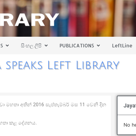
S
සිංහල ලිපි
PUBLICATIONS
LeftLine
a speaks Left Library
්වා මහතා අතින් 2016 සැප්තැම්බර් මස 11 වෙනි දින
Jayat
මහතා කළ දේශනය.
No he