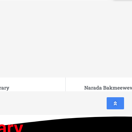
brary
Narada Bakmeewewa
ary