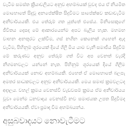
වැටීම සමස්ත ක්‍රියාවලියට අනුව අහම්බයක් වුවද එය ඒ නියමිත
මොහොතේ සිදුවූ අනපේක්ෂිත සිදුවීමට සාපේක්ෂව කඩාවැටීම
අනිවාර්යයකි. එය තේරුම් ගත යුත්තේ එසේය. මිනිසෙකුගේ
ජීවිතය දෙසද මේ ආකාරයෙන්ම අපට බැලිය හැක. මහමඟ
වාහන අනතුරට ලක්වීම, ගස් නගින කෙනෙක් ගහෙන් ඇද
වැටීම, පිහිනුම් ශූරයෙක් දියේ ගිලී මිය යාම වැනි සමාජීය සිදුවීම්
මේ කරුණට අනුව තේරුම් ගත් විට අප වෙනත් වැරදි
නිගමනවලට යන්නේ නැත. පිහිනුම් ශූරයෙක් දියේ ගිලීම
අනිවාර්යයක් නොව අහම්බයකි. එහෙත් ඒ මොහොතේ බලපෑ
අමතර සාධකවලට අනුව අනිවාර්යයකි. මෙය සමාජ ක්‍රමවලටද
අදාලය. වහල් ක්‍රමය වෙනස්වී වැඩවසම් ක්‍රමය ඒම අනිවාර්යය
වූවා මෙන්ම ධනවාදය වෙනස්වී නව සමාජයක උපත සිදුවීමද
අනිවාර්යයකි. ඒවා ප්‍රමාද වීම අහම්බයන්ය.
අසුබවාදයට නොවැටීමට