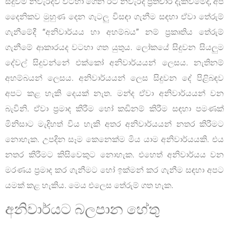
සිදුවීම් නිවැරදිව වටහා ගෙන ඊට නිවැරදි ප්‍රතිචාර දැක්වීමේදී, අප
දෛනිකව මුහුණ දෙන ගැටලු විසඳා ගැනීම සඳහා ඒවා තේරුම්
ගැනීමේදී “අනිවාර්යය හා අහම්බය” නම් ප්‍රකෘතිය තේරුම්
ගැනීමේ ආකාරයද වටහා ගත යුතුය. ලෝකයේ සිදුවන සියලුම
දේවල් සිදුවන්නේ එක්කෝ අනිවාර්යයන් ලෙසය. නැතිනම්
අහම්බයන් ලෙසය. අනිවාර්යයන් ලෙස සිදුවන දේ පිළිබඳව
අපට කළ හැකි දෙයක් නැත. මන්ද ඒවා අනිවාර්යයන් වන
බැවිනි. ඒවා ප්‍රමාද කිරීම හෝ කඩිනම් කිරීම සඳහා පමණක්
මිනිසාට මැදිහත් විය හැකි අතර අනිවාර්යයන් නතර කිරීමට
නොහැක. උපදින සෑම කෙනෙක්ම මිය යාම අනිවාර්යයකි. එය
නතර කිරීමට කිසිවෙකුට නොහැක. එහෙත් අනිවාර්යය වන
මරණය ප්‍රමාද කර ගැනීමට හෝ ඉක්මන් කර ගැනීම සඳහා අපට
යමක් කළ හැකිය. මෙය එලෙස තේරුම් ගත හැක.
අනිවාර්යට බලපාන හේතු