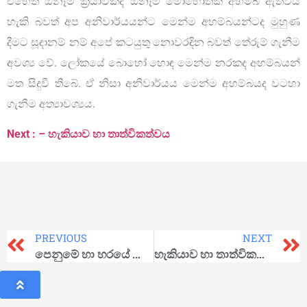
එහෙත් ඕනෑම ක්‍රියාවකදී ඕනෑම මොහොතක අහම්බ ඇතිවිය
හැකි බවත් අප අනිවාර්යයන්ට මෙන්ම අහම්බයන්ටද මුහුණ
දීමට සූදානම් නම් අපේ කටයුතු නොවරදින බවත් තේරුම් ගැනීම
අවශ්‍ය වේ. ලෝකයේ බොහෝ හොඳ මෙන්ම නරකද අහම්බයන්
මත සිදුවී තිබේ. ඒ නිසා අනිවාර්යය මෙන්ම අහම්බයද වටහා
ගැනීම අත්‍යාවශ්‍යය.
Next : – හැකියාව හා තාත්විකත්වය
PREVIOUS
NEXT
පෙනුමේ හා හරයේ වෙනස
හැකියාව හා තාත්විකත්වය