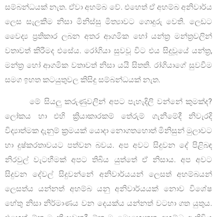
සම්බන්ධයක් නැත. ඒවා අහම්බ වේ. එහෙත් ඒ අහම්බ අනිවාර්ය
ලෙස සැලකීම නිසා මිනිස්සු මිත්‍යාවට ගොදුරු වෙති. ලෙඩට
වෛද්‍ය ප්‍රතිකාර ලබන අතර ආගමික හෝ යන්ත්‍ර මන්ත්‍රවලින්
වතාවත් කිරීමද එසේය. රෝගියා සුවවූ විට එය සිදුවූයේ යන්ත්‍ර,
මන්ත්‍ර හෝ ආගමික වතාවත් නිසා යයි සිතති. රා්ගියාගේ සුවවීම
සමග ඉහත කටයුතුවල කිසිදු සම්බන්ධයක් නැත.
මේ සියලු කරුණුවලින් අපට පැහැදිලි වන්නේ කුමක්ද?
ලෝකය හා එහි ක්‍රියාකාරකම් තේරුම් ගැනීමේදී නිවැරදි
විද්‍යාත්මක දැනුම් ක්‍රමයක් යොදා නොගතහොත් මිනිසුන් මුලාවට
හා දුෂ්කරතාවයට පත්වන බවය. අප අවට සිදුවන දේ පිළිබඳ
නිරවුල් වැටහීමක් අපට තිබිය යුත්තේ ඒ නිසාය. අප අවට
සිදුවන දේවල් සිදුවන්නේ අනිවාර්යයන් ලෙසත් අහම්බයන්
ලෙසත්ය යන්නත් අහම්බ යනු අනිවාර්යයක් නොව විශේෂ
හේතු නිසා නිර්මාණය වන දෙයක්ය යන්නත් වටහා ගත යුතුය.