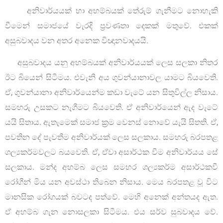
අනිවාර්යයක් හා අහම්බයක් තේරුම් ගැනීමට නොහැකි
වීමෙන් සමාජයේ වැරදි ප්‍රවණතා දෙකක් මතුවේ. එකක්
අසුබවාදය වන අතර අනෙක විඥානවාදයයි.
අසුබවාදය යනු අහම්බයක් අනිවාර්යයක් ලෙස සලකා නිතර
ඊට බියෙන් සිටීමය. එවැනි අය ගුවන්යානාවල යාමට බියවෙති.
ඒ, ගුවන්යානා අනිවාර්යෙන්ම කඩා වැටේ යන සිතුවිල්ල නිසාය.
සමහරු උසකට නැගීමට බියවෙති. ඒ අනිවාර්යෙන් ඇද වැටේ
යයි සිතාය. ඇතැමෙක් සමාජ ක්‍රම වෙනස් නොවේ යැයි සිතති. ඒ,
පවතින දේ පැවතීම අනිවාර්යක් ලෙස සලකාය. සමහරු බරපතළ
ශල්‍යකර්මවලට බයවෙති. ඒ, ඒවා අසාර්ථක වීම අනිවාර්යය සේ
සලකාය. මන්ද අහම්බ ලෙස සමහර ශල්‍යකර්ම අසාර්ථකවී
රෝගීන් මිය යන අවස්ථා තිබෙන නිසාය. මෙය බරපතළ වූ විට
මානසික රෝගයක් බවටද පත්වේ. මෙහි අනෙක් අන්තයද ඇත.
ඒ අහම්බ ගැන නොසලකා සිටීමය. එය සර්ව සුබවාදය වේ.