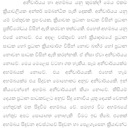
අනිවාර්යය හා අහම්බය යනු කුමක්ද? මෙය එකම
ක්‍රියාවලියක අන්තර් සම්බන්ධිත පැති දෙකකි. අනිවාර්යය යනු
යම් වස්තුවක ප්‍රපංචයක, ක්‍රියාවක ප්‍රධාන සාධක විසින් ප්‍රධාන
ප්‍රතිවිරෝධය විසින් ඇති කරවන තත්වයකි. එහෙත් අහම්බය යනු
එසේ නොවේ. එය අදාල වස්තුවේ හෝ ක්‍රියාදාමයේ ප්‍රධාන
සාධක හෝ ප්‍රධාන ක්‍රියාමාර්ග විසින් නොව බාහිර හෝ ප්‍රධාන
නොවන සාධක විසින් ඇති කරන්නකි. ඒ නිසා ඒවා අනිවාර්යය
නොවේ. මෙය මෙලෙස වටහා ගත හැකිය. සෑම අනිවාර්යයක්ම
අහම්බයක් නොවේ. එය අනිවාර්යයකි. එහෙත් හැම
අහම්බයක්ම එය සිදුවන මොහොතට අනුව අනිවාර්යයකි. ඉන්
කියවෙන්නේ අහම්බ අනිවාර්යයන් කියා නොවේ. කිසියම්
දෙයක ප්‍රධාන සාධකවලට අනුව සිදු නොවිය යුතු දෙයක් වෙනත්
හේතුවක් මත සිදුවීම අහම්බය වේ. සමහර විට අහම්බයේ
හේතුව අපට සොයාගත නොහැකි වීමට ඉඩ තිබේ. එතෙක්
අහම්බය සිදුවන අවස්ථාවේ සිදුවන හා පෙළගැසෙන ක්‍රියාවන්ට