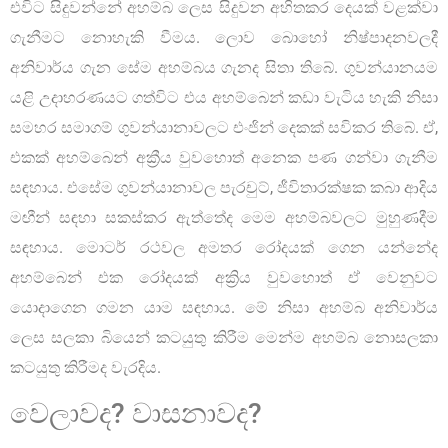
එවිට සිදුවන්නේ අහම්බ ලෙස සිදුවන අහිතකර දෙයක් වළක්වා
ගැනීමට නොහැකි වීමය. ලොව බොහෝ නිෂ්පාදනවලදී
අනිවාර්ය ගැන සේම අහම්බය ගැනද සිතා තිබේ. ගුවන්යානයම
යළි උදාහරණයට ගත්විට එය අහම්බෙන් කඩා වැටිය හැකි නිසා
සමහර සමාගම් ගුවන්යානාවලට එංජින් දෙකක් සවිකර තිබේ. ඒ,
එකක් අහම්බෙන් අක්‍රීය වුවහොත් අනෙක පණ ගන්වා ගැනීම
සඳහාය. එසේම ගුවන්යානාවල පැරචුට්, ජීවිතාරක්ෂක කබා ආදිය
මඟීන් සඳහා සකස්කර ඇත්තේද මෙම අහම්බවලට මුහුණදීම
සඳහාය. මොටර් රථවල අමතර රෝදයක් ගෙන යන්නේද
අහම්බෙන් එක රෝදයක් අක්‍රිය වුවහොත් ඒ වෙනුවට
යොදාගෙන ගමන යාම සඳහාය. මේ නිසා අහම්බ අනිවාර්ය
ලෙස සලකා බියෙන් කටයුතු කිරීම මෙන්ම අහම්බ නොසලකා
කටයුතු කිරීමද වැරදිය.
වෙලාවද? වාසනාවද?