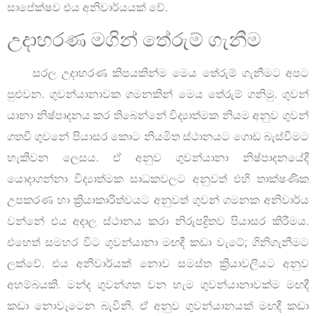
සාපේක්ෂව එය අනිවාර්යයක් වේ.
උදාහරණ මගින් තේරුම් ගැනීම
සරල උදාහරණ කිපයකින්ම මෙය තේරුම් ගැනීමට අපට
පුළුවන. ගුවන්යානාවක ගමනකින් මෙය තේරුම් ගනිමු. ගුවන්
යානා නිෂ්පාදනය කර තිබෙන්නේ විද්‍යාත්මක නියම අනුව ගුවන්
ගතවී ගුවනේ පියාසර කොට නියමිත ස්ථානයට ගොඩ බැස්වීමට
හැකිවන ලෙසය. ඒ අනුව ගුවන්යානා නිෂ්පාදනයේදී
යොදාගන්නා විද්‍යාත්මක සාධකවලට අනුවත් එහි තාක්ෂණික
උපකරණ හා ක්‍රියාකාරිත්වයට අනුවත් ගුවන් ගමනක අනිවාර්ය
වන්නේ එය අදාල ස්ථානය කරා නිරුපද්‍රිතව පියාසර කිරීමය.
එහෙත් සමහර විට ගුවන්යානා මඟදී කඩා වැටේ; ගිනිගැනීමට
ලක්වේ. එය අනිවාර්යක් නොව සමස්ත ක්‍රියාවලියට අනුව
අහම්බයකි. මන්ද ගුවන්ගත වන හැම ගුවන්යානාවක්ම මඟදී
කඩා නොවැටෙන බැවිනි. ඒ අනුව ගුවන්යානයක් මඟදී කඩා