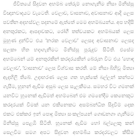
ජීවිතයේ සිදුවන අහම්බ තේරුම් නොගැනීම නිසා මිනිස්සු
විඥානවාදයට වැටෙති. වෙලාව, වාසනාව, අවාසනාව ආදි ලෙස
පවතින අදහස්වල පදනමේ ඇත්තේ මෙම අහම්බයන්ය. අප හදිසි
අනතුරකට, ආපදාවකට, රෝගී තත්වයකට අහම්බයක් ලෙස
මුහුණ දුන්විට එය ‘නරක වෙලාව’ ලෙසද අවාසනාව ලෙසද
සලකා හිත හදාගැනීමට මිනිස්සු පුරුදුව සිටිති. එසේම
අහම්බෙන් යම් අනතුරකින් කරදරයකින් බේරුන විට එය ‘හොඳ
වෙලාව’, ‘වාසනාව’ ලෙස විශ්වාස කරති. මේ නිසා බිහිවූ මිත්‍යා
ඇදහිලි තිබේ. උදාහරණ ලෙස ගත හැක්කේ බල්ලන් කන්පට
ගැසීම, හූනන් ඇඬීම අසුබ ලෙස සැලකීමය. සමහර විට ගමනක්
යනවිට හූනෙක් ඇඬීමත් අහම්බෙන් එම ගමනේදීම කෙනෙකුට
කරදරයක් වීමක් යන එකිනෙකට අසම්බන්ධිත සිදුවීම් දෙක
එකට එක්කර ඉන් පොදු මිත්‍යා සංකල්පයන් ගොඩනගා ගැනීමට
මිනිස්සු පෙළඹී සිටිති. හූනෙක් ඇඩීම හෝ බල්ලෙකු කන්
සෙලවීම සමග අපට සිදුවන අහම්බීය කරදරවලට කිසිම