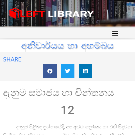
අනිවාර්යය හා අහම්බය
SHARE
දැනුම සමාජය හා චින්තනය
12
දැනුම පිළිබඳ ප්‍රශ්නයේදී, අප අවට ලෝකය හා එහි සිදුවන