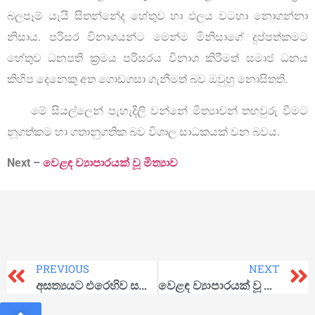
බලපෑම් යැයි සිතන්නේද හේතුව හා ඵලය වටහා නොගන්නා
නිසාය. පරිසර විනාශයන්ට මෙන්ම මිනිසාගේ දුප්පත්කමට
හේතුව ධනපති ක්‍රමය පරිසරය විනාශ කිරීමත් සමාජ ධනය
කිහිප දෙනෙකු අත ගොඩගසා ගැනීමත් බව ඔවුහු නොසිතති.
මේ සියල්ලෙන් පැහැදිලි වන්නේ මිත්‍යාවන් තහවුරු වීමට
නූගත්කම හා ගතානුගතික බව විශාල සාධකයක් වන බවය.
Next –
වෙළඳ ව්‍යාපාරයක් වූ මිත්‍යාව
PREVIOUS
NEXT
අසත්‍යයට එරෙහිව සත්‍යය සටන් වදියි!
වෙළඳ ව්‍යාපාරයක් වූ මිත්‍යාව