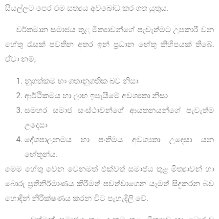
සියල්ලට පෙර එම සත්‍යය අවබෝධ කර ගත යුතුය.
වර්තමාන සමාජය තුළ මිත්‍යාවන්ගේ පැවැත්මට උපකාරී වන
හේතු රැසක් පවතින අතර ඉන් ප්‍රධාන හේතු කිහිපයක් තිබේ.
ඒවා නම්,
නූගත්කම හා ගතානුගතික බව නිසා
ආර්ථිකමය හා ලාභ ඉපැයීමේ අවශ්‍යතා නිසා
සමහර සමාජ සංස්ථාවන්ගේ ආයතනයන්ගේ පැවැත්ම
උදෙසා
දේශපාලනමය හා පංතිමය අවශ්‍යතා උදෙසා යන
හේතූන්ය.
මෙම හේතු වෙන වෙනමත් එක්වත් සමාජය තුළ මිත්‍යාවන් හා
බොරු ප්‍රතිනිර්මාණය කිරීමත් පවත්වාගෙන යෑමත් සිදුකරන බව
හොඳින් නිරීක්ෂණය කරන විට පැහැදිලි වේ.