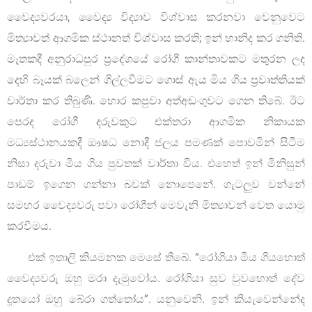
වෛද්‍යවරයා, වෛද්‍ය විද්‍යාව විශ්වාස කරනවා වෙනුවෙට
මිත්‍යාවත් ආගමික ස්ථානත් විශ්වාස කරති; ඉන් හානිද කර ගනිති.
මෑතකදී අනුරාධපුර ප්‍රදේශයේ රෝගී කාන්තාවකට මතුරන ලද
දෙහි බෑයක් බලෙන් ගිල්ලවීමට ගොස් ඇය මිය ගිය ප්‍රවෘත්තියක්
වාර්තා කර තිබුණි. හොර කපුවා අත්අඩංගුවට ගෙන තිබේ. ඊට
පෙරද රෝගී දරුවකුට එක්තරා ආගමික නිකායක
මධ්‍යස්ථානයකදී ඖෂධ නොදී ජලය පමණක් පොවමින් සිටීම
නිසා දරුවා මිය ගිය පුවතක් වාර්තා විය. එහෙත් ඉන් මිනිසුන්
පාඩම් ඉගෙන ගන්නා බවක් නොපෙනේ. ගැටලුව වන්නේ
සමහර වෛද්‍යවරු පවා රෝගීන් මෙවැනි මිත්‍යාවන් වෙත යොමු
කරවීමය.
එක් ඉතාලි කියමනක මෙසේ තිබේ. “රෝගියා මිය ගියහොත්
වෛද්‍යවරු ඔහු මරා දැමුවෝය. රෝගියා සුව වුවහොත් දේව
දූතයෝ ඔහු බේරා ගත්තෝය”. යනුවෙනි. ඉන් කියැවෙන්නේද