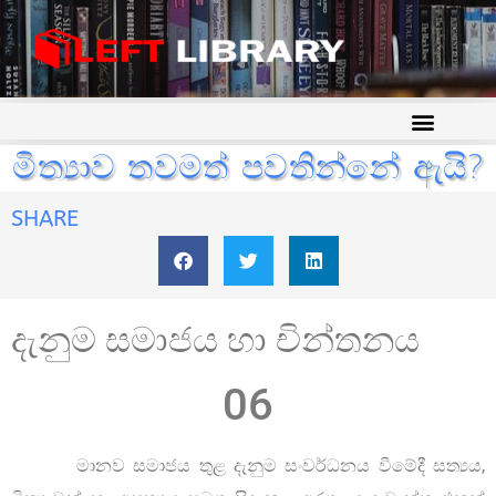
මිත්‍යාව තවමත් පවතින්නේ ඇයි?
SHARE
දැනුම සමාජය හා චින්තනය
06
මානව සමාජය තුළ දැනුම සංවර්ධනය වීමේදී සත්‍යය,