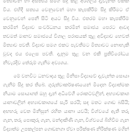
මිත්‍යාවන් හා අසත්‍යය සමග සිදු කළ අරගලය දැවැන්ත එකක්
විය. එහිදී සත්‍යය වෙනුවෙන් මහා කැපකිරීම් සිදු කිරීමට ඒ
වෙනුවෙන් පෙනී සිටි අයට සිදු විය. එතරම් මහා කැපකිරීම්
කරමින් විද්‍යාව සංවර්ධනය කරමින් සමාජය පෙරට ආවද
තවමත් මානව සමාජයේ විශාල පරාසයක් තුළ අවිද්‍යාව හෙවත්
මිත්‍යාව පවතී. විද්‍යාව සමග එකට පැවතීමට මිත්‍යාවට නොහැකි
වුවද එය එලෙස පවතී. දැනුම තුළ වන එකී ප්‍රතිවිරෝධය
නිවැරදිව තේරුම් ගැනීම අව්‍යශය.
මේ වනවිට ධනවාදය තුළ මිනිසා විද්‍යාවේ දැවැන්ත සොයා
ගැනීම් සිදු කර තිබේ. ගුරුත්වාකර්ෂණයෙන් මිදෙන විද්‍යාත්මක
නියාම සොයාගත් ඔහු දැන් අධිවේගී රොකට්වලින්, අභ්‍යාවකාශ
යානාවලින් අභ්‍යාවකාශයේ සැරි සරයි; සඳ මතට ගොඩ බසියි;
අඟහරු වෙත මිනිසුන් රහිත යානා යවයි; විශ්වයේ ඇති තරු
ගැන, තරු පොකුරු ගැන, මන්දාකිණි ගැන, විශ්වයේ බිහිවීම ගැන
විද්‍යාත්ම උපකල්පන ගොඩනගා ඒවා පරීක්ෂණ නිරීක්ෂණ මගින්