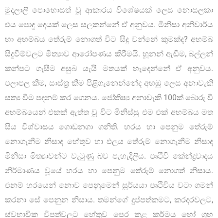
මුදලාලි පොහොසත් වූ ආකාරය විශේෂයක් ලෙස නොසලකා
එය පොදු දෙයක් ලෙස සලකන්නේ ඒ අනුවය. මිනිසා අනිවාර්ය
හා අහම්බය තේරුම් නොගත් විට සිදු වන්නේ කුමක්ද? අහම්බ
සිදුවීම්වලට මිත්‍යාව ආරෝපණය කිරීමයි. හූනන් ඇඬීම, බල්ලන්
කන්පට ගැසීම අසුබ යැයි මතයක් හැදෙන්නේ ඒ අනුවය.
පලාපල කීම, සාස්ත්‍ර කීම පිළිගැනෙන්නේද අහඹු ලෙස අනාවැකි
සත්‍ය වීම පදනම් කර ගෙනය. ජෝතිෂ්‍ය අනාවැකි 100ක් බොරු වී
අහම්බයෙන් එකක් ඇත්ත වූ විට මිනිස්සු එම එක් අහම්බය මත
සිය විශ්වාසය ගොඩනගා ගනිති. හරය හා පෙනුම තේරුම්
නොගැනීම නිසාද හේතුව හා ඵලය තේරුම් නොගැනීම නිසාද
මිනිසා මිත්‍යාවන්ට වැටුණු බව පැහැදිලිය. පෘථිවි කේන්ද්‍රවාදය
නිර්මාණය වූයේ හරය හා පෙනුම තේරුම් නොගත් නිසාය.
එනම් හරයෙන් නොව පෙනුමෙන් සූර්යයා පෘථිවිය වටා ගමන්
කරනා සේ පෙනුන නිසාය. තමන්ගේ දුප්පත්කමට, කරදරවලට,
ස්වභාවික විපත්වලට හේතුව පෙර කළ කර්මය හෝ ග්‍රහ