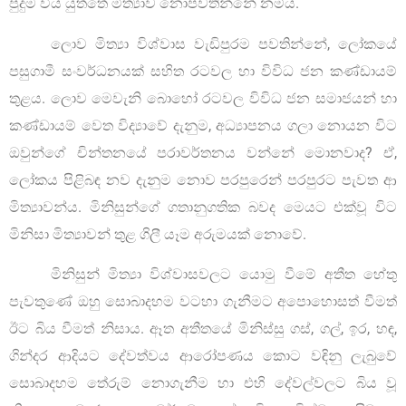
පුදුම විය යුත්තේ මිත්‍යාව නොපවතින්නේ නම්ය.
ලොව මිත්‍යා විශ්වාස වැඩිපුරම පවතින්නේ, ලෝකයේ
පසුගාමී සංවර්ධනයක් සහිත රටවල හා විවිධ ජන කණ්ඩායම්
තුළය. ලොව මෙවැනි බොහෝ රටවල විවිධ ජන සමාජයන් හා
කණ්ඩායම් වෙත විද්‍යාවේ දැනුම, අධ්‍යාපනය ගලා නොයන විට
ඔවුන්ගේ චින්තනයේ පරාවර්තනය වන්නේ මොනවාද? ඒ,
ලෝකය පිළිබඳ නව දැනුම නොව පරපුරෙන් පරපුරට පැවත ආ
මිත්‍යාවන්ය. මිනිසුන්ගේ ගතානුගතික බවද මෙයට එක්වූ විට
මිනිසා මිත්‍යාවන් තුළ ගිලී යෑම අරුමයක් නොවේ.
මිනිසුන් මිත්‍යා විශ්වාසවලට යොමු වීමේ අතීත හේතු
පැවතුණේ ඔහු සොබාදහම වටහා ගැනීමට අපොහොසත් වීමත්
ඊට බිය වීමත් නිසාය. ඈත අතීතයේ මිනිස්සු ගස්, ගල්, ඉර, හඳ,
ගින්දර ආදියට දේවත්වය ආරෝපණය කොට වඳිනු ලැබුවේ
සොබාදහම තේරුම් නොගැනීම හා එහි දේවල්වලට බිය වූ