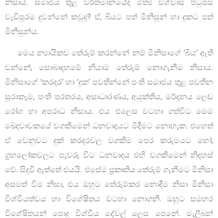
නිසාය. සමාජය තුළ වර්තමානයේද මිත්‍ය විශ්වාස පිටුපස
වැඩිපුරම දුවන්නේ කවුද? ඒ, බියට පත් මිනිසුන් හා දුකට පත්
මිනිසුන්ය.
මෙය න්‍යායිකව තේරුම් කරන්නේ නම් මිනිසාගේ ‘බිය’ ඇති
වන්නේ, සොබාදහමේ නියාම තේරුම් නොගැනීම නිසාය.
මිනිසාගේ ‘කරදර’ හා ‘දුක’ පවතින්නේ පංති සමාජය තුළ පවතින
සූරාකෑම, පංති පරතරය, අසාධාරණය, අයුක්තිය, මර්දනය ලෙඩ
රෝග හා අපරාධ නිසාය. එය එලෙස වටහා ගත්විට මෙම
ඛේදවාචකයේ වගකීමෙන් ධනවාදයට මිදීමට නොහැක. එහෙත්
ඒ වෙනුවට දුක් කරදරවල වගකීම පෙර කරුමයට හෝ,
ග්‍රහලෝකවලට පැවරූ විට ධනවාදය එහි වගකීමෙන් නිදහස්
වේ. සිදුවී ඇත්තේ එයයි. එසේම ප්‍රකෘතිය තේරුම් ගැනීමට මිනිසා
අසමත් වීම නිසා, එය ඔහුට තේරුම්කර නොදීම නිසා මිනිසා
විශ්වීයත්වය හා විශේෂිතය වටහා නොගනී. ඔහුට සමහර
විශේෂිතයන් පොදු විශ්වීය දේවල් ලෙස පෙනේ. මැලිබන්