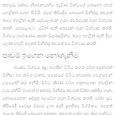
තහවුරු කොට නිගමනයන්ට පැමිණ විශ්වයේ බොහෝ රහස්
හෙළිකර ගෙන සිටියි. එසේ තිබියදීම බොහෝ මිනිස්සු තවමත්
‘අපට ඉහළින් ඇති’ දෙව්ලොවක් ගැන, ස්වර්ගයක් ගැන විශ්වාස
කරති. පොළොවට යටින් ඇති අපායක් ගැන විශ්වාස කරති.
විශ්වය ගවේෂණය කරන විද්‍යාඥයින්ට ‘අපට ඉහළින් ඇති’ දිව්‍ය
ලෝක හමුවී නැතත් මිනිස්සු තවමත් එය විශ්වාස කරති.
පාඩම් ඉගෙන නොගැනීම
එසේම විශ්වය තුළ පවතින විවිධ තරංග වර්ග හඳුනාගත්
මිනිසා එම තරංග මානව සමාජයේ විවිධ අවශ්‍යතා වෙනුවෙන්
උපයෝගී කර ගනියි; විවිධ කිරණ වර්ග හඳුනාගෙන ඒවායින්
වැඩ ගනියි. එහෙත් ඒ අතරම මිනිස්සු තවමත් චිත්ත ශක්තිය ගැන,
නොපෙනෙන අද්භූත බලවේග ගැන විශ්වාස කරති. රෝග සුව
කිරීමේදී වෛද්‍ය විද්‍යාව ලබා ඇති ප්‍රගතියද විශ්මිතය. එහෙත්
එලෙස තිබියදී බොහෝ ජනතාව තවමත් රෝග සුව කර ගැනීමට