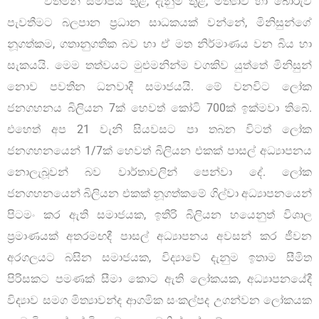
වත්මන් සමාජය තුළ, දැනුම තුළ, මිත්‍යාව හා බොරුව
පැවතීමට බලපාන ප්‍රධාන සාධකයක් වන්නේ, මිනිසුන්ගේ
නූගත්කම, ගතානුගතික බව හා ඒ මත නිර්මාණය වන බිය හා
සැකයයි. මෙම තත්වයට මුළුමනින්ම වගකිව යුත්තේ මිනිසුන්
නොව පවතින ධනවාදී සමාජයයි. මේ වනවිට ලෝක
ජනගහනය බිලියන 7ක් හෙවත් කෝටි 700ක් ඉක්මවා තිබේ.
එහෙත් අප 21 වැනි සියවසට පා තබන විටත් ලෝක
ජනගහනයෙන් 1/7ක් හෙවත් බිලියන එකක් පාසල් අධ්‍යාපනය
නොලැබූවන් බව වාර්තාවලින් පෙන්වා දේ. ලෝක
ජනගහනයෙන් බිලියන එකක් නූගත්කමේ ගිල්වා අධ්‍යාපනයෙන්
පිටමං කර ඇති සමාජයක, ඉතිරි බිලියන හයෙනුත් විශාල
ප්‍රමාණයක් අතරමඟදී පාසල් අධ්‍යාපනය අවසන් කර ජීවන
අරගලයට බසින සමාජයක, විද්‍යාවේ දැනුම ඉතාම සීමිත
පිරිසකට පමණක් සීමා කොට ඇති ලෝකයක, අධ්‍යාපනයේදී
විද්‍යාව සමග මිත්‍යාවන්ද ආගමික සංකල්පද උගන්වන ලෝකයක