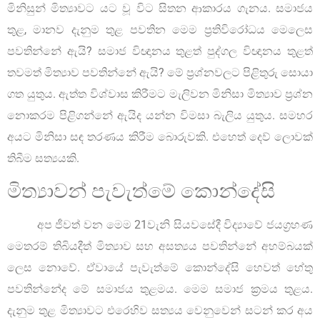
මිනිසුන් මිත්‍යාවට යට වූ විට සිතන ආකාරය ගැනය. සමාජය
තුළ, මානව දැනුම තුළ පවතින මෙම ප්‍රතිවිරෝධය මෙලෙස
පවතින්නේ ඇයි? සමාජ විඥානය තුළත් පුද්ගල විඥානය තුළත්
තවමත් මිත්‍යාව පවතින්නේ ඇයි? මේ ප්‍රශ්නවලට පිළිතුරු සොයා
ගත යුතුය. ඇත්ත විශ්වාස කිරීමට මැලිවන මිනිසා මිත්‍යාව ප්‍රශ්න
නොකරම පිළිගන්නේ ඇයිද යන්න විමසා බැලිය යුතුය. සමහර
අයට මිනිසා සඳ තරණය කිරීම බොරුවකි. එහෙත් දෙව් ලොවක්
තිබීම සත්‍යයකි.
මිත්‍යාවන් පැවැත්මේ කොන්දේසි
අප ජීවත් වන මෙම 21වැනි සියවසේදී විද්‍යාවේ ජයග්‍රහණ
මෙතරම් තිබියදීත් මිත්‍යාව සහ අසත්‍යය පවතින්නේ අහම්බයක්
ලෙස නොවේ. ඒවායේ පැවැත්මේ කොන්දේසි හෙවත් හේතු
පවතින්නේද මේ සමාජය තුළමය. මෙම සමාජ ක්‍රමය තුළය.
දැනුම තුළ මිත්‍යාවට එරෙහිව සත්‍යය වෙනුවෙන් සටන් කර අය