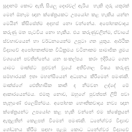
සූදානම් කොට ඇති, සියලු දොරවල් ඇරිය හැකි ගුරු යතුරක්
මෙන් ඕනෑම ඥාන ක්ෂේත්‍රයකට උපයෝග කළ හැකිය යන්න
මෙයින් කිසිසේත්ම අදහස් නො වන්නේය. අපෝහකවාදය
කරුණු මත පැටවිය නො හැකිය. එය කරුණුවලින්ම, ඒවායේ
ස්වභාවයෙන් හා වර්ධනයෙන්ම උපුටා ගත යුතුය. ආර්ථික
විද්‍යාවේ අපෝහකාත්මක විධික්‍රමය වටිනාකම සාමාජික ශ්‍රමය
වශයෙන් පවතින්නේය යන සංකල්පය කරා ඉදිරියට ගෙන
යාමට මාක්ස්ට පුළුවන් වූයේ අතිවිශාල විෂය කරුණු
සම්භාරයක් ඉතා මහන්සියෙන් අධ්‍යනය කිරීමෙන් පමණකි.
මාක්ස්ගේ ඓතිහාසික කෘති ද නිමවන ලද්දේ මේ
ආකාරයෙන්මය. එමතු නොව, ඔහුගේ පුවත්පත් ලිපි පවා
තැනුණේ එලෙසින්මය. අපෝහක භෞතිකවාදය නව්‍ය ඥාන
ක්ෂේත්‍රයන්ට උපයෝග කළ හැකි වන්නේ එම ක්ෂේත්‍රයන්
ඇතුළතින් කෙළපත් වීමෙන් පමණකි. ධනේශ්වර විද්‍යාව
ශෝධනය කිරීම සඳහා පළමු කොට ධනේශ්වර විද්‍යාවේ