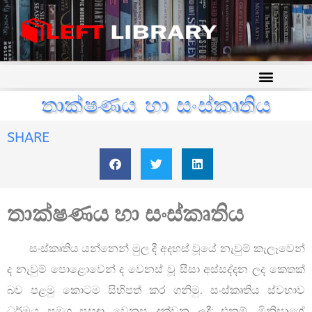
තාක්ෂණය හා සංස්කෘතිය
SHARE
තාක්ෂණය හා සංස්කෘතිය
සංස්කෘතිය යන්නෙන් මුල දී අදහස් වූයේ නැවුම් කැලෑවෙන්
ද නැවුම් පොළොවෙන් ද වෙනස් වූ සීසා අස්සද්දන ලද කෙතක්
බව පළමු කොටම සිහිපත් කර ගනිමු. සංස්කෘතිය ස්වභාව
ධර්මය සමග සසඳා වෙනස දක්වන ලදී; එනම්, මිනිසාගේ