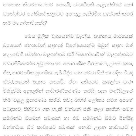
ගැනෙන නිගමනය නම් මෙයයි; වංශාධිපති පැළැන්තියේ හෝ
ධනේශ්වර පන්තියේ කලාවට අප තුළ පැතිරවිය හැක්කේ කවර
නම් මනෝභාවයක්ද?
මෙය මූලික වශයෙන්ම වැරදිය. ඥානනය මාර්ගයක්
වශයෙන් ජනතාවන් සඳහාත් විශේෂයෙන්ම ඔවුන් සඳහා මත්
කලාවෙහි පවත්නා වැදගත්කම එහි “මනෝභාවික” වැදගත්කමට
වඩා කිසිසේත්ම අඩු නොවේ. පෞරාණික වීර කාව්‍ය, උපමා කතා,
ගීත, පාරම්පරික සුභාෂිත, ගැමි රිද්ම යන මේවා සිත් කා වදින විශද
ස්වරූපයෙන් ඥානය සපයයි. ඒවා අතීතයට ආලෝක ධාරා
විහිදුවයි; අනුභූතීන් සාධාරණීකරණය කරයි; ඥාන මණ්ඩලයේ
නිම් වළලු ප්‍රසාරණය කරයි. තවද බාහිර ලෝකය සමග අපගේ
සබඳතාව පිහිටුවා ගත හැකි වන්නේ එකී කලා කෘතීන් සමග
සම්බන්ධ වීමෙන් පමණක් හා එම සම්බන්ධ වීමට පින්සිදු
වන්නටය. වීර කාව්‍යයට පමණක් නොව උදාන කාව්‍යයට ද