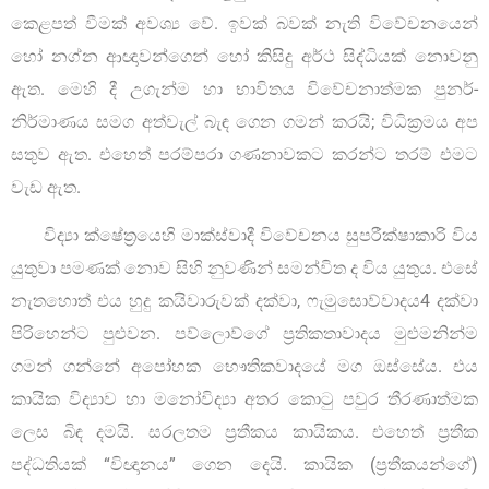
කෙළපත් වීමක් අවශ්‍ය වේ. ඉවක් බවක් නැති විවේචනයෙන්
හෝ නග්න ආඥාවන්ගෙන් හෝ කිසිදු අර්ථ සිද්ධියක් නොවනු
ඇත. මෙහි දී උගැන්ම හා භාවිතය විවේචනාත්මක පුනර්-
නිර්මාණය සමග අත්වැල් බැඳ ගෙන ගමන් කරයි; විධික්‍රමය අප
සතුව ඇත. එහෙත් පරම්පරා ගණනාවකට කරන්ට තරම් එමට
වැඩ ඇත.
විද්‍යා ක්ෂේත්‍රයෙහි මාක්ස්වාදී විවේචනය සුපරීක්ෂාකාරි විය
යුතුවා පමණක් නොව සිහි නුවණින් සමන්විත ද විය යුතුය. එසේ
නැතහොත් එය හුදු කයිවාරුවක් දක්වා, ෆැමුසොව්වාදය4 දක්වා
පිරිහෙන්ට පුළුවන. පව්ලොව්ගේ ප්‍රතිකතාවාදය මුළුමනින්ම
ගමන් ගන්නේ අපෝහක භෞතිකවාදයේ මග ඔස්සේය. එය
කායික විද්‍යාව හා මනෝවිද්‍යා අතර කොටු පවුර තීරණාත්මක
ලෙස බිඳ දමයි. සරලතම ප්‍රතීකය කායිකය. එහෙත් ප්‍රතීක
පද්ධතියක් “විඥානය” ගෙන දෙයි. කායික (ප්‍රතීකයන්ගේ)