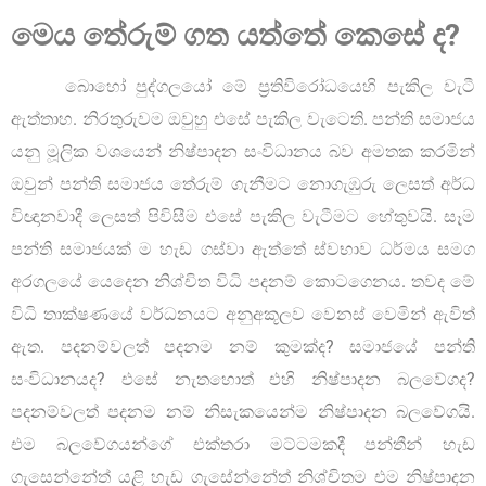
මෙය තේරුම් ගත යත්තේ කෙසේ ද
?
බොහෝ පුද්ගලයෝ මේ ප්‍රතිවිරෝධයෙහි පැකිල වැටී
ඇත්තාහ. නිරතුරුවම ඔවුහු එසේ පැකිල වැටෙති. පන්ති සමාජය
යනු මූලික වශයෙන් නිෂ්පාදන සංවිධානය බව අමතක කරමින්
ඔවුන් පන්ති සමාජය තේරුම් ගැනීමට නොගැඹුරු ලෙසත් අර්ධ
විඥානවාදී ලෙසත් පිවිසීම එසේ පැකිල වැටීමට හේතුවයි. සෑම
පන්ති සමාජයක් ම හැඩ ගස්වා ඇත්තේ ස්වභාව ධර්මය සමග
අරගලයේ යෙදෙන නිශ්චිත විධි පදනම් කොටගෙනය. තවද මේ
විධි තාක්ෂණයේ වර්ධනයට අනුඅකූලව වෙනස් වෙමින් ඇවිත්
ඇත. පදනම්වලත් පදනම නම් කුමක්ද? සමාජයේ පන්ති
සංවිධානයද? එසේ නැතහොත් එහි නිෂ්පාදන බලවේගද?
පදනම්වලත් පදනම නම් නිසැකයෙන්ම නිෂ්පාදන බලවේගයි.
එම බලවේගයන්ගේ එක්තරා මට්ටමකදී පන්තීන් හැඩ
ගැසෙන්නේත් යළි හැඩ ගැසේන්නේත් නිශ්චිතම එම නිෂ්පාදන