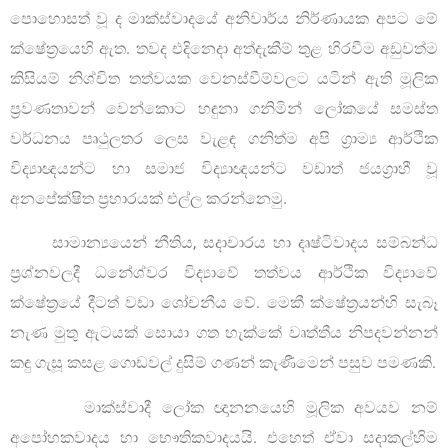
පොහොසත් වූ ද මාක්ස්වාදයේ අනිවාර්ය නිර්ණායක අපට මේ
ක්ෂේත්‍රයෙහි ඇත. තවද එදිනෙදා අත්දැකීම් තුළ හිරවීම අඩුවත්ම
කිසියම් නිශ්චිත තත්වයක වෙනස්වීම්වලට යටින් ඇති මූලික
ප්‍රවණතාවන් වෙන්කොට හඳුනා ගනිමින් ලෝකයේ සමස්ත
වර්ධනය පෘථුලතර ලෙස වැළඳ ගනිත්ම අපි ග්‍රාම්‍ය ආර්ථික
විද්‍යාඥයන්ට හා සමාජ විද්‍යාඥයන්ට වඩාත් ජයග්‍රාහී වූ
අනපේක්ෂිත ප්‍රහාරයක් එල්ල කරන්නෙමු.
සාමාන්‍යයෙන් නීතිය, සදාචාරය හා දෘෂ්ටිවාදය සම්බන්ධ
ප්‍රශ්නවලදී ධනේශ්වර විද්‍යාවේ තත්වය ආර්ථික විද්‍යාවේ
ක්ෂේත්‍රයේ දීටත් වඩා ශෝචනීය වේ. මෙකී ක්ෂේත්‍රයන්හි සැබෑ
නැණ මුතු ඇටයක් සොයා ගත හැක්කේ වෘත්තීය නිපදවන්නන්
කඳු ගැසූ කසළ ගොඩවල් දුසිම් ගණන් කැණීමෙන් පසුව පමණකි.
මාක්ස්වාදී ලෝක ඥානනයෙහි මූලික අවයව නම්
අපෝහකවාදය හා භෞතිකවාදයයි. එහෙත් ඒවා සදාකල්හිම