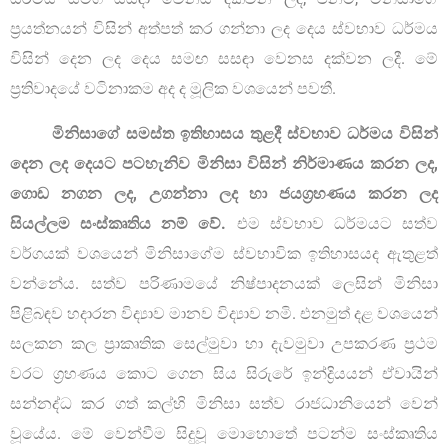
ප්‍රයත්නයන් විසින් අත්පත් කර ගන්නා ලද දෙය ස්වභාව ධර්මය
විසින් දෙන ලද දෙය සමඟ සසඳා වෙනස දක්වන ලදී. මේ
ප්‍රතිවාදයේ වටිනාකම අද ද මූලික වශයෙන් පවතී.
මිනිසාගේ සමස්ත ඉතිහාසය තුළදී ස්වභාව ධර්මය විසින්
දෙන ලද දෙයට පටහැනිව මිනිසා විසින් නිර්මාණය කරන ලද,
ගොඩ නගන ලද,
උගන්නා ලද හා ජයග්‍රහණය කරන ලද
සියල්ලම සංස්කෘතිය නම් වේ.
එම ස්වභාව ධර්මයට සත්ව
වර්ගයක් වශයෙන් මිනිසාගේම ස්වභාවික ඉතිහාසයද ඇතුළත්
වන්නේය. සත්ව පරිණාමයේ නිෂ්පාදනයක් ලෙසින් මිනිසා
පිළිබඳව හදාරන විද්‍යාව මානව විද්‍යාව නමි. එනමුත් දළ වශයෙන්
සලකන කල ප්‍රාකෘතික සෙල්මුවා හා දැවමුවා උපකරණ ප්‍රථම
වරට ග්‍රහණය කොට ගෙන සිය සිරුරේ ඉන්ද්‍රියයන් ඒවායින්
සන්නද්ධ කර ගත් කල්හි මිනිසා සත්ව රාජධානියෙන් වෙන්
වූයේය. මේ වෙන්වීම සිදුවූ මොහොතේ පටන්ම සංස්කෘතිය