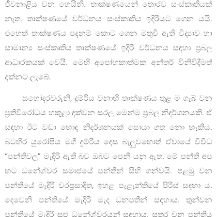
ජීවනාළිය වන හෙයිනි. තාක්ෂණයෙන් තොරව සංස්කෘතියක්
නැත. තාක්ෂණයේ වර්ධනය සංස්කෘතිය ඉදිරියට ගෙන යයි.
එහෙත් තාක්ෂණය පදනම් කොට ගෙන මතුවී ඇති විද්‍යාව හා
සාමාන්‍ය සංස්කෘතිය තාක්ෂණයේ ඉදිරි වර්ධනය සඳහා ප්‍රබල
ආධාරකයක් වෙයි. මෙහි අපෝහකාත්මක අන්තර් විනිවිදීමත්
දක්නට ලැබේ.
සහෝදරවරුනි, දුම්රිය වනාහි තාක්ෂණය තුළ ම ගැබ් වන
ප්‍රතිවිරෝධය හකුළා දක්වන සරල මෙන්ම ප්‍රබල නිදර්ශනයකි. ඒ
සඳහා ඊට වඩා හොඳ නිදර්ශනයක් සොයා ගත නො හැකිය.
බටහිර යුරෝපීය මගී දුම්රිය දෙස බැලුවහොත් ඒවායේ විවිධ
“පන්තිවල” මැදිරි ඇති බව ඔබට පෙනී යනු ඇත. මේ පන්ති අප
හට ධනේශ්වර සමාජයේ පන්තීන් සිහි ගන්වයි. පළමු වන
පන්තියේ මැදිරි වරප්‍රසාදිත, ඉහළ පැළැන්තියේ පිරිස් සඳහා ය.
දෙවෙනි පන්තියේ මැදිරි මැද ධනපතීන් සඳහාය. තුන්වන
පන්තියේ මැදිරි සුළු ධනේශ්වරයන් සඳහාය. සතර වන පන්තිය