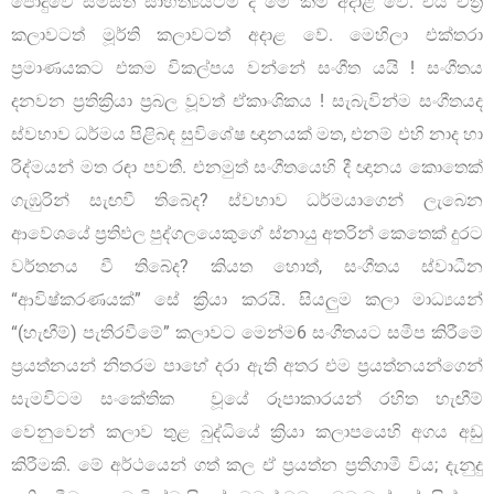
පොදුවේ සමස්ත සාහිත්‍යයටම ද මේ කීම අදාළ වේ. එය චිත්‍ර
කලාවටත් මූර්ති කලාවටත් අදාළ වේ. මෙහිලා එක්තරා
ප්‍රමාණයකට එකම විකල්පය වන්නේ සංගීත යයි ! සංගීතය
දනවන ප්‍රතික්‍රියා ප්‍රබල වූවත් ඒකාංශිකය ! සැබැවින්ම සංගීතයද
ස්වභාව ධර්මය පිළිබඳ සුවිශේෂ ඥානයක් මත, එනම් එහි නාද හා
රිද්මයන් මත රඳා පවතී. එනමුත් සංගීතයෙහි දී ඥානය කොතෙක්
ගැඹුරින් සැඟවී තිබේද? ස්වභාව ධර්මයාගෙන් ලැබෙන
ආවේශයේ ප්‍රතිඵල පුද්ගලයෙකුගේ ස්නායු අතරින් කෙතෙක් දුරට
වර්තනය වී තිබේද? කියත හොත්, සංගීතය ස්වාධීන
“ආවිෂ්කරණයක්” සේ ක්‍රියා කරයි. සියලුම කලා මාධ්‍යයන්
“(හැඟීම්) පැතිරවීමේ” කලාවට මෙන්ම6 සංගීතයට සමීප කිරීමේ
ප්‍රයත්නයන් නිතරම පාහේ දරා ඇති අතර එම ප්‍රයත්නයන්ගෙන්
සැමවිටම සංකේතික වූයේ රූපාකාරයන් රහිත හැඟීම්
වෙනුවෙන් කලාව තුළ බුද්ධියේ ක්‍රියා කලාපයෙහි අගය අඩු
කිරීමකි. මේ අර්ථයෙන් ගත් කල ඒ ප්‍රයත්න ප්‍රතිගාමී විය; දැනුදු