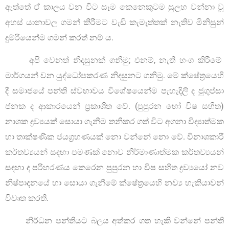
ඇත්තේ ඒ කාලය වන විට සෑම කෙනෙකුටම සුලභ වන්නා වූ
අහස් යානාවල ගමන් කිරීමට වැඩි කැමැත්තක් නැතිව මිනිසුන්
දුම්රියෙන්ම ගමන් කරත් නම් ය.
අපි වෙනත් නිදසුනක් ගනිමු; එනම්, නැති භංග කිරීමේ
මාර්ගයන් වන යුද්ධෝපකරණ නිදසුනට ගනිමු. මේ ක්ෂේත්‍රයෙහි
දී සමාජයේ පන්ති ස්වභාවය විශේෂයෙන්ම පැහැදිලි ද ජුගුප්සා
ජනක ද ආකාරයෙන් ප්‍රකාශිත වේ. (පුපුරන හෝ විෂ සහිත)
නාශක ද්‍රව්‍යයක් සොයා ගැනීම තනිකර ගත් විට අගනා විද්‍යාත්මක
හා තාක්ෂණික ජයග්‍රහණයක් නො වන්නේ නො වේ. විනාශකාරී
කර්තව්‍යයන් සඳහා පමණක් නොව නිර්මාණාත්මක කර්තව්‍යයන්
සඳහා ද පරිහරණය කෙරෙන පුපුරන හා විෂ සහිත ද්‍රව්‍යයෝ නව
නිෂ්පාදනයේ හා සොයා ගැනීමේ ක්ෂේත්‍රයෙහි නව්‍ය හැකියාවන්
විවෘත කරති.
නිර්ධන පන්තියට බලය අත්කර ගත හැකි වන්නේ පන්ති