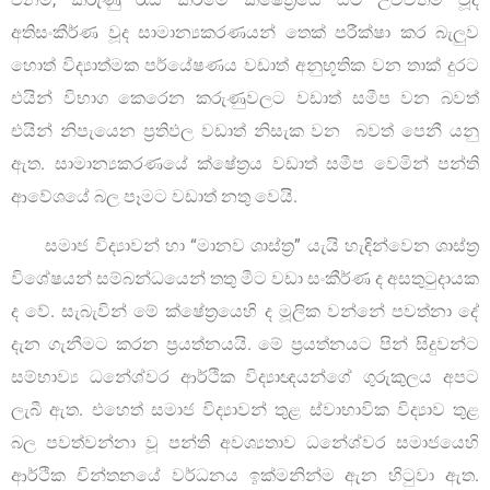
අතිසංකීර්ණ වූද සාමාන්‍යකරණයන් තෙක් පරීක්ෂා කර බැලුව
හොත් විද්‍යාත්මක පර්යේෂණය වඩාත් අනුභූතික වන තාක් දුරට
එයින් විභාග කෙරෙන කරුණුවලට වඩාත් සමීප වන බවත්
එයින් නිපැයෙන ප්‍රතිඵල වඩාත් නිසැක වන බවත් පෙනී යනු
ඇත. සාමාන්‍යකරණයේ ක්ෂේත්‍රය වඩාත් සමීප වෙමින් පන්ති
ආවේශයේ බල පෑමට වඩාත් නතු වෙයි.
සමාජ විද්‍යාවන් හා “මානව ශාස්ත්‍ර” යැයි හැඳින්වෙන ශාස්ත්‍ර
විශේෂයන් සම්බන්ධයෙන් තතු මීට වඩා සංකීර්ණ ද අසතුටුදායක
ද වේ. සැබැවින් මේ ක්ෂේත්‍රයෙහි ද මූලික වන්නේ පවත්නා දේ
දැන ගැනීමට කරන ප්‍රයත්නයයි. මේ ප්‍රයත්නයට පින් සිදුවන්ට
සම්භාව්‍ය ධනේශ්වර ආර්ථික විද්‍යාඥයන්ගේ ගුරුකුලය අපට
ලැබී ඇත. එහෙත් සමාජ විද්‍යාවන් තුළ ස්වාභාවික විද්‍යාව තුළ
බල පවත්වන්නා වූ පන්ති අවශ්‍යතාව ධනේශ්වර සමාජයෙහි
ආර්ථික චින්තනයේ වර්ධනය ඉක්මනින්ම ඇන හිටුවා ඇත.