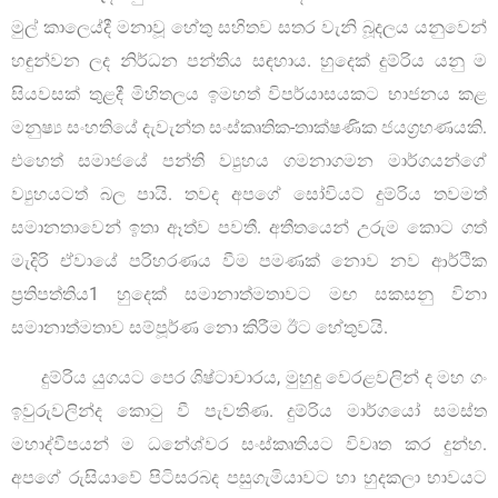
මුල් කාලෙය්දී මනාවූ හේතු සහිතව සතර වැනි බූදලය යනුවෙන්
හඳුන්වන ලද නිර්ධන පන්තිය සඳහාය. හුදෙක් දුම්රිය යනු ම
සියවසක් තුළදී මිහිතලය ඉමහත් විපර්යාසයකට භාජනය කළ
මනුෂ්‍ය සංහතියේ දැවැන්ත සංස්කෘතික-තාක්ෂණික ජයග්‍රහණයකි.
එහෙත් සමාජයේ පන්ති ව්‍යුහය ගමනාගමන මාර්ගයන්ගේ
ව්‍යුහයටත් බල පායි. තවද අපගේ සෝවියට් දුම්රිය තවමත්
සමානතාවෙන් ඉතා ඈත්ව පවතී. අතීතයෙන් උරුම කොට ගත්
මැදිරි ඒවායේ පරිහරණය වීම පමණක් නොව නව ආර්ථික
ප්‍රතිපත්තිය1 හුදෙක් සමානාත්මතාවට මඟ සකසනු විනා
සමානාත්මතාව සම්පූර්ණ නො කිරීම ඊට හේතුවයි.
දුම්රිය යුගයට පෙර ශිෂ්ටාචාරය, මුහුදු වෙරළවලින් ද මහ ගං
ඉවුරුවලින්ද කොටු වී පැවතිණ. දුම්රිය මාර්ගයෝ සමස්ත
මහාද්වීපයන් ම ධනේශ්වර සංස්කෘතියට විවෘත කර දුන්හ.
අපගේ රුසියාවේ පිටිසරබද පසුගැමියාවට හා හුදකලා භාවයට