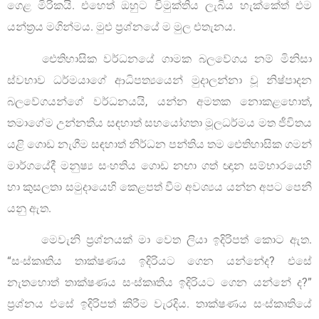
ගෙළ මිරිකයි. එහෙත් ඔහුට විමුක්තිය ලැබිය හැක්කේත් එම
යන්ත්‍රය මගින්මය. මුළු ප්‍රශ්නයේ ම මුල එතැනය.
ඓතිහාසික වර්ධනයේ ගාමක බලවේගය නම් මිනිසා
ස්වභාව ධර්මයාගේ ආධිපත්‍යයෙන් මුදාලන්නා වූ නිෂ්පාදන
බලවේගයන්ගේ වර්ධනයයි, යන්න අමතක නොකළහොත්,
තමාගේම උන්නතිය සඳහාත් සහයෝගතා මූලධර්මය මත ජීවිතය
යළි ගොඩ නැගීම සඳහාත් නිර්ධන පන්තිය තම ඓතිහාසික ගමන්
මාර්ගයේදී මනුෂ්‍ය සංහතිය ගොඩ නඟා ගත් ඥාන සම්භාරයෙහි
හා කුසලතා සමුදායෙහි කෙළපත් වීම අවශ්‍යය යන්න අපට පෙනී
යනු ඇත.
මෙවැනි ප්‍රශ්නයක් මා වෙත ලියා ඉදිරිපත් කොට ඇත.
“සංස්කෘතිය තාක්ෂණය ඉදිරියට ගෙන යන්නේද? එසේ
නැතහොත් තාක්ෂණය සංස්කෘතිය ඉදිරියට ගෙන යන්නේ ද?”
ප්‍රශ්නය එසේ ඉදිරිපත් කිරීම වැරදිය. තාක්ෂණය සංස්කෘතියේ