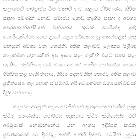
කලාවෙහි පාරප්‍රාප්ත වීම වනාහි නව කලාව නිර්මාණය කිරීම
සඳහා පමණක් නොව සමාජය ගොඩ නැඟීම සඳහා ද අවශ්‍ය
පෙරකොන්දේසියක් වන්නේය. කුමක් හෙයින්ද යත්;
කොමියුනිස්ට්වාදයට උසස් ලෙස වර්ධනය වූ මනස්වලින් යුතු
මිනිසුන් අවශ්‍ය වන හෙයිනි. අතීත කලාවට ලෝකය පිළිබඳ
කලාත්මක ඥානයකින් අප ආඪ්‍ය කළ හැකිද? එයට එසේ කළ
හැකිය. මක්නිසාද යත්; එයට අපගේ හැඟීම් පෝෂණය කොට
ශික්ෂිත කළ හැකි නිසාය. කිසිම පදනමකින් තොරව අතීත කලාව
ප්‍රතික්ෂේප කළ හොත් ඒ සමගම අපි අධ්‍යාත්මික වශයෙන් වඩාත්
දිළිඳු වන්නෙමු.
කලාවේ අරමුණ ලෙස පවතින්නේ ඇතැම් මනෝගතීන් පුබුදු
කිරීම පමණක්ය; යථාර්ථය ඥානනය කිරීම කිසිසේත්ම එහි
අරමුණක් නොවන්නේය. යන අදහස ඉදිරිපත් කරන
ප්‍රවණතාවක් මේ දිනවල තන්හි තන්හි දිස්වේ. මෙයින් උපුටා