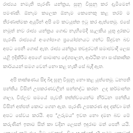
රාජ්‍යය නමැති පැරණි යන්ත්‍රය, සුනු විසුනු කර දැමීමෙන්
පමණකි. ඕනෑම කලෙක ඕනෑම කෙනෙකු කළ තරම් ම
තීරණාත්මක අයුරින් අපි මේ කටයුත්ත ඉටු කර ඇත්තෙමු. එසේ
නමුත් නව රාජ්‍ය යන්ත්‍රය ගොඩ නැඟීමේදී සැලකිය යුතු දුරකට
පැරණි රාජ්‍යයේ අංගෝපාංග ප්‍රයෝජනයට ගන්ට සිදුවන බව
අපට පෙනී ගොස් ඇත. රාජ්‍ය යන්ත්‍රය තවදුරටත් සමාජවාදී ලෙස
යළි ඉදිකිරීම අපගේ සාමාන්‍ය දේශපාලන, ආර්ථික හා සංස්කෘතික
කාර්යයන් සමග වෙන් නො කළ හැකි සේ බැඳී ඈත.
අපි තාක්ෂණය සිඳ බිඳ සුනු විසුනු නො කළ යුත්තෙමු. ධනපති
පන්තිය විසින් උපකරණවලින් සන්නද්ධ කරන ලද කර්මාන්ත
ශාලා, විප්ලව සමයේ පැවති තත්ත්වයෙන්ම නිර්ධන පන්තිය
විසින් අත්පත් කොට ගෙන ඇත. පැරණි උපකරණ අද දක්වා මත්
අපට සේවය කරයි. අප “උරුමය” ඉවත නො දමන බව මේ
කරුණින් ඉතාම සිත් කා වදින ලෙසත් ඉඳුරාම මත් පෙනී යයි.