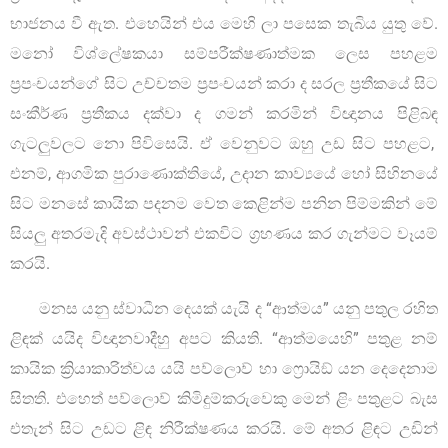
භාජනය වී ඇත. එහෙයින් එය මෙහි ලා පසෙක තැබිය යුතු වේ.
මනෝ විශ්ලේෂකයා සම්පරීක්ෂණාත්මක ලෙස පහළම
ප්‍රපංචයන්ගේ සිට උච්චතම ප්‍රපංචයන් කරා ද සරල ප්‍රතීකයේ සිට
සංකීර්ණ ප්‍රතීකය දක්වා ද ගමන් කරමින් විඥානය පිළිබඳ
ගැටලුවලට නො පිවිසෙයි. ඒ වෙනුවට ඔහු උඩ සිට පහළට,
එනම්, ආගමික පුරාණොක්තියේ, උදාන කාව්‍යයේ හෝ සිහිනයේ
සිට මනසේ කායික පදනම වෙත කෙළින්ම පනින පිම්මකින් මේ
සියලු අතරමැදි අවස්ථාවන් එකවිට ග්‍රහණය කර ගැන්මට වෑයම්
කරයි.
මනස යනු ස්වාධීන දෙයක් යැයි ද “ආත්මය” යනු පතුල රහිත
ළිඳක් යයිද විඥානවාදීහු අපට කියති. “ආත්මයෙහි” පතුළ නම්
කායික ක්‍රියාකාරිත්වය යයි පව්ලොව් හා ෆ්‍රොයිඞ් යන දෙදෙනාම
සිතති. එහෙත් පව්ලොව් කිමිදුම්කරුවෙකු මෙන් ළිං පතුළට බැස
එතැන් සිට උඩට ළිඳ නිරීක්ෂණය කරයි. මේ අතර ළිඳට උඩින්