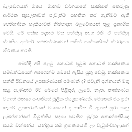
බලවේගයන් මතය. මානව වර්ගයාගේ සාක්ෂාත් කෙරුණු
ආර්ථික කුසලතාවත් පැවැත්ම සහතික කර ගැනීමට ඇති
ඓතිහාසික හැකියාවත් නිෂ්පාදන බලවේගයන් තුළ ප්‍රකාශිත
වෙයි. මේ ගතික පදනම මත පන්තීහු නැග එති. ඒ පන්තීහු
ස්වකීය අන්තර් සම්බන්ධතාවන් මගින් සංස්කෘතියේ ස්වරූපය
නිර්ණය කරති.
මෙහිදී අපි පළමු කොටස් ප්‍රමුඛ කොටත් තාක්ෂණය
සම්බන්ධයෙන් අපගෙන්ම මෙසේ ඇසිය යුතු වෙමු. තාක්ෂණය
පන්ති පීඩනයේ උපකරණයක් පමණක් ද? එවැනි ප්‍රශ්නයක් මතු
කළ සැණින්ම ඊට මෙසේ පිළිතුරු ලැබේ. නැත. තාක්ෂණය
වනාහි මනුෂ්‍ය සංහතියේ මූලික ජයග්‍රහණයකි. මෙතෙක් එය සූරා
කෑමේ උපකරණයක් වශයෙන් ද භාවිත වී ඇතත් සූරා කනු
ලබන්නන්ගේ විමුක්තිය සඳහා පවතින මූලික කොන්දේසියද
එයම වන්නේය. යන්ත්‍රය තම ග්‍රහණයෙහි ලා වැටුප්-වහලාගේ