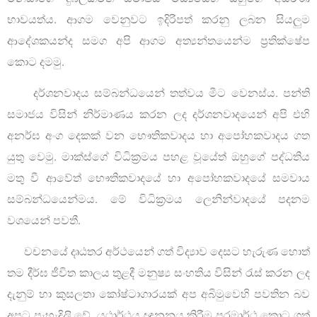
භාවයත්ය. ආගම වෙනුවට ඉදිරිපත් කරනු ලබන සියලුම
ආදේශකයන්ද සමග අපි ආගම අත්‍යන්තයෙන්ම ප්‍රතික්ෂේප
කොට දමමු.
දර්ශනවාදය සම්බන්ධයෙන් තත්වය මීට වෙනස්ය. පන්ති
සමාජය විසින් නිර්මාණය කරන ලද දර්ශනවාදයෙන් අපි එහි
අනර්ඝ අංග දෙකක් වන භෞතිකවාදය හා අපෝහකවාදය ගත
යුතු වෙමු. මාක්ස්ගේ විධික්‍රමය පහළ වූයේත් ඔහුගේ පද්ධතිය
මතු වී ආවේත් භෞතිකවාදයේ හා අපෝහකවාදයේ සමවාය
සම්බන්ධයෙන්මය. මේ විධික්‍රමය ලෙනින්වාදයේ පදනම
වශයෙන් පවතී.
වචනයේ දෘඨතර අර්ථයෙන් ගත් විද්‍යාව දෙසට හැරුණ හොත්
තම දීර්ඝ ජීවිත කාලය තුළදී මනුෂ්‍ය සංහතිය විසින් රැස් කරන ලද
දැනුම් හා කුසලතා කෝෂ්ටාගාරයක් අප අබිමුවෙහි පවතින බව
අපට පැහැදිලි වේ. යථාර්ථය ඥානනය කිරීම පරමාර්ථ කොට ගත්