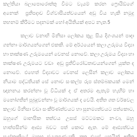
කල්තියා බලාපොරොත්තු වීමට වෑයම් කරන ෆ්‍රොයිඞ්ගේ
අනෙක් ප්‍රතිපදාව විශ්වාසීයත්වයෙන් අඩු විය හැකි නමුදු
තහනම් කිරීමට පදනමක් හෝ අයිතියක් අපට නැත.5
කලාව වනාහි මිනිසා ලෝකය තුළ සිය දිගංශයන් පාදා
ගන්නා මාර්ගයන්ගෙන් එකකි. මේ අර්ථයෙන් කලා උරුමය විද්‍යා
හා තාක්ෂණ උරුමයෙන් වෙනස් නොවේ. කලා උරුමය විද්‍යා හා
තාක්ෂණ උරුමයට වඩා අඩු ප්‍රතිවිරෝධතාවයන්ගෙන් යුක්ත ද
නොවේ. එහෙත් විද්‍යාවට වෙනස් ලෙසින් කලාව ලෝකය
නියාම පද්ධතියක් සේ නොව සංකල්ප රූප ස්තම්බකයක් මෙන්
ඥානනය කරන්නා වූ විධියක් ද ඒ අතරම ඇතැම් හැඟීම් හා
මනෝගතීන් පුබුදුවන්නා වූ මාර්ගයක් ද වෙයි. අතීත ශත වර්ෂවල
කලාව මිනිසා වඩා සංකීර්ණත්වයට හා සුනම්‍යත්වයට පත්කොට,
ඔහුගේ මානසික තත්වය උසස් මට්ටමකට නංවා, ඔහු
හාත්පසින්ම ආඪ්‍ය බවට පත් කොට ඇත. මේ ආඪ්‍යත්වය
සංස්කෘතියේ මහඟු ජයග්‍රහණයකි. තතු එසේ හෙයින් අතීත