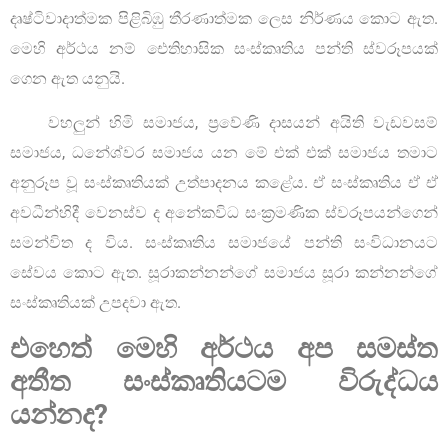
දෘෂ්ටිවාදාත්මක පිළිබිඹු තීරණාත්මක ලෙස නිර්ණය කොට ඇත.
මෙහි අර්ථය නම් ඓතිහාසික සංස්කෘතිය පන්ති ස්වරූපයක්
ගෙන ඇත යනුයි.
වහලුන් හිමි සමාජය, ප්‍රවේණි දාසයන් අයිති වැඩවසම්
සමාජය, ධනේශ්වර සමාජය යන මේ එක් එක් සමාජය තමාට
අනුරූප වූ සංස්කෘතියක් උත්පාදනය කළේය. ඒ සංස්කෘතිය ඒ ඒ
අවධීන්හිදී වෙනස්ව ද අනේකවිධ සංක්‍රමණික ස්වරූපයන්ගෙන්
සමන්විත ද විය. සංස්කෘතිය සමාජයේ පන්ති සංවිධානයට
සේවය කොට ඇත. සූරාකන්නන්ගේ සමාජය සූරා කන්නන්ගේ
සංස්කෘතියක් උපදවා ඇත.
එහෙත් මෙහි අර්ථය අප සමස්ත
අතීත සංස්කෘතියටම විරුද්ධය
යන්නද
?