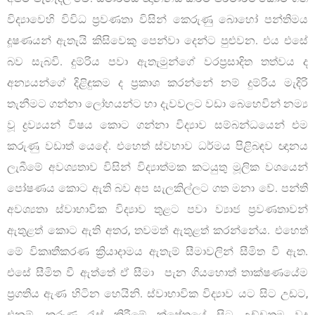
විද්‍යාවෙහි විවිධ ප්‍රවණතා විසින් කෙරුණු බොහෝ පන්තිමය
දූෂණයන් ඇතැයි කිසිවෙකු පෙන්වා දෙන්ට පුළුවන. එය එසේ
බව සැබවි. දුම්රිය පවා ඇතැමුන්ගේ වරප්‍රසාදිත තත්වය ද
අන්‍යයන්ගේ දිළිඳුකම ද ප්‍රකාශ කරන්නේ නම් දුම්රිය මැදිරි
තැනීමට ගන්නා ලෝහයන්ට හා දැවවලට වඩා බෙහෙවින් නම්‍ය
වූ ද්‍රව්‍යයන් විෂය කොට ගන්නා විද්‍යාව සම්බන්ධයෙන් එම
කරුණු වඩාත් යෙදේ. එහෙත් ස්වභාව ධර්මය පිළිබඳව ඥානය
ලැබීමේ අවශ්‍යතාව විසින් විද්‍යාත්මක කටයුතු මූලික වශයෙන්
පෝෂණය කොට ඇති බව අප සැලකිල්ලට ගත මනා වේ. පන්ති
අවශ්‍යතා ස්වාභාවික විද්‍යාව තුළට පවා ව්‍යාජ ප්‍රවණතාවන්
ඇතුළත් කොට ඇති අතර, තවමත් ඇතුළත් කරන්නේය. එහෙත්
මේ විකෘතීකරණ ක්‍රියාදාමය ඇතැම් සීමාවලින් සීමිත වී ඇත.
එසේ සීමිත වී ඇත්තේ ඒ සීමා පැන ගියහොත් තාක්ෂණයේම
ප්‍රගතිය ඇණ හිටින හෙයිනි. ස්වාභාවික විද්‍යාව යට සිට උඩට,
එනම්, කරුණු රැස් කිරීමේ ක්ෂේත්‍රයේ සිට උච්චතම වූද