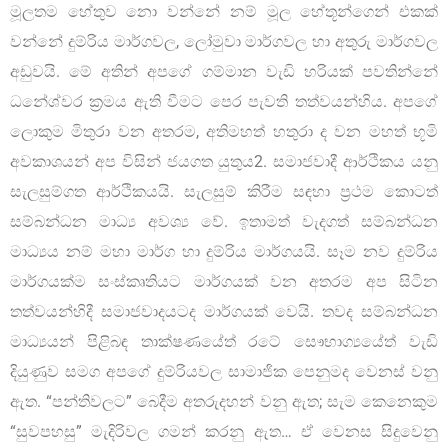
මූලතම හේතුව නො වන්නේ නම් මූල හේතූන්ගෙන් එකක්
වන්නේ දුම්රිය මාර්ගවල, ලෝමුවා මාර්ගවල හා අතුරු මාර්ගවල
අඩුවයි. මේ අතින් අපගේ ගම්මාන වැඩි හරියක් පවතින්නේ
ධනේශ්වර ක්‍රමය ඇති වීමට පෙර පැවති තත්වයන්හිය. අපගේ
ලොකුම මිතුරා වන අතරම, අතිමහත් හතුරා ද වන මහත් භූමි
අවකාශයන් අප විසින් ජයගත යුතුය2. සමාජවාදී ආර්ථිකය යනු
සැලසුම්ගත ආර්ථිකයයි. සැලසුම් කිරීම සඳහා ප්‍රථම කොටත්
සම්බන්ධන මාධ්‍ය අවශ්‍ය වේ. ඉතාමත් වැදගත් සම්බන්ධන
මාධ්‍යය නම් මහා මාර්ග හා දුම්රිය මාර්ගයයි. සෑම නව දුම්රිය
මාර්ගයක්ම සංස්කෘතියට මාර්ගයක් වන අතරම අප සිටින
තත්වයන්හිදී සමාජවාදයටද මාර්ගයක් වෙයි. තවද සම්බන්ධන
මාධ්‍යයන් පිළිබඳ තාක්ෂණයේත් රටේ සෞභාග්‍යයේත් වැඩි
දියුණුව සමග අපගේ දුම්රියවල සාමාජික පෙනුමද වෙනස් වනු
ඇත. “පන්තිවලට” බෙදීම අතරුදහන් වනු ඇත; සැම කෙනෙකුම
“සුවපහසු” මැදිරිවල ගමන් කරනු ඇත… ඒ වෙනස සිදුවෙනු