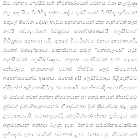
සිට ගන්නා ෆ්‍රොයිඞ් එහි නිරන්තරයෙන් වෙනස් වන කැළඹුණු
ජල කඳ සිය විනිවිද දක්නා බද්ධ දෘෂ්ටියෙන් විනිවිද දැකීමටත්
පතුලේ තිබෙන දේවල හැඩය අනුමානයෙන් සිතා ගැනීමටත් තැත්
කරයි. පව්ලොව්ගේ විධික්‍රමය සම්පරික්ෂණයයි. ෆ්‍රොයිඞ්ගේ
විධික්‍රමය අනුමාන යයි; ඇතැම් විට විස්මය ජනක අනුමානයයි;
මනෝ විශලේෂණය මාක්ස්වාදය සමග “නොගැලපේ” යැයි
පැවසීමටත් ෆ්‍රොයිඞ්වාදයට පසුපස හැරවීමටත් දරන වෑයම
අතිසරලය; නැතහොත් වඩාත් නිශ්චිත ලෙස කිවහොත්,
අත්‍යන්තයෙන්ම අඥානය. එහෙත් අපි ෆ්‍රොයිඞ්වාදය පිළිගැනීමට
කිසිසේත් බැඳී නොසිටිමු. එය වනාහි භෞතිකවාදී මනෝවිද්‍යාවේ
මං ඔස්සේ ගමන් ගන්නා නිගමනයන් හා අනුමානයන් නිපදවීමට
පුළුවන් වූත් නිසැකයෙන්ම නිපදවන්නා වූත් ක්‍රියාත්මක කළ යුතු
උපන්‍යාසයකි. යථාකාලයේදී සම්පරීක්ෂණාත්මක ප්‍රතිපදාව මේ
අනුමානයන් අත්හදා බලනු ඇත. එනමුත් සම්පරීක්ෂණාත්මක
ප්‍රතිපදාව ඉතා හෙමින් පමණක් ළඟා වන්නා වූ නිගමනයන්