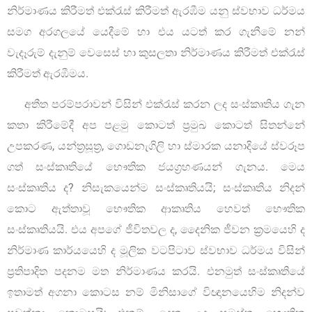
නිර්මාණය කිරීමත් එක්රැස් කිරීමත් ඇරඹීම යනු ස්වභාව ධර්මය
සමග අරගලයේ යෙදීමේ හා එය යටත් කර ගැනීමේ නන්
වැදෑරුම් දැනුම් වෙසෙස් හා කුසලතා නිර්මාණය කිරීමත් එක්රැස්
කිරීමත් ඇරඹීමය.
අතීත පරම්පරාවන් විසින් එක්රැස් කරන ලද සංස්කෘතිය ගැන
කතා කිරීමේදී අප පළමු කොටත් ප්‍රමුඛ කොටත් සිතන්නේ
උපකරණ, යන්ත්‍රසූත්‍ර, ගොඩනැගිලි හා ස්මාරක යනාදියේ ස්වරූප
ගත් සංස්කෘතියේ භෞතික ජයග්‍රහණයන් ගැනය. මෙය
සංස්කෘතිය ද? නිසැකයෙන්ම සංස්කෘතියයි; සංස්කෘතිය නිදන්
කොට ඇත්තාවූ භෞතික ආකෘතිය හෙවත් භෞතික
සංස්කෘතියයි. එය අපගේ ජීවිතවල ද, දෛනික ජීවන ක්‍රමයෙහි ද
නිර්මාණ කාර්යයෙහි ද මූලික වටපිටාව ස්වභාව ධර්මය විසින්
ප්‍රතිපාදිත පදනම මත නිර්මාණය කරයි. එනමුත් සංස්කෘතියේ
ඉතාමත් අගනා කොටස නම් මිනිසාගේ විඥානයෙහිම නිදන්ව