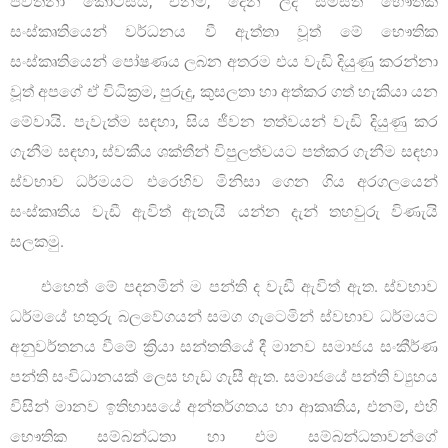
පවත්නා කොටසයි; එනම්, දෙන ලද සමස්ත භෞතික
සංස්කෘතියෙන් වර්ධනය වී ඇත්තා වූත් මේ භෞතික
සංස්කෘතියෙන් පෝෂණය ලබන අතරම එය වැඩි දියුණු කරන්නා
වූත් අපගේ ඒ විධික්‍රම, පුරුදු, කුසලතා හා අත්කර ගත් හැකියා යන
මේවායි. පැවැත්ම සඳහා, සිය ජීවන තත්වයන් වැඩි දියුණු කර
ගැනීම සඳහා, ස්වකීය ශක්තීන් විපුලත්වයට පත්කර ගැනීම සඳහා
ස්වභාව ධර්මයට එරෙහිව මිනිසා ගෙන ගිය අරගලයෙන්
සංස්කෘතිය වැඩී ඇවිත් ඇතැයි යන්න දැන් තහවුරු විණැයි
සලකමු.
එහෙත් මේ පදනමින් ම පන්ති ද වැඩී ඇවිත් ඇත. ස්වභාව
ධර්මයේ හතුරු බලවේගයන් සමග ගැටෙමින් ස්වභාව ධර්මයට
අනුවර්තනය වීමේ ක්‍රියා සන්තතියේ දී මානව සමාජය සංකීර්ණ
පන්ති සංවිධානයක් ලෙස හැඩ ගැසී ඇත. සමාජයේ පන්ති ව්‍යුහය
විසින් මානව ඉතිහාසයේ අන්තර්ගතය හා ආකෘතිය, එනම්, එහි
භෞතික සම්බන්ධතා හා එම සම්බන්ධතාවන්ගේ