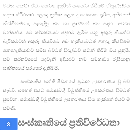
වචන තෝරා ඒවා යෝග්‍ය අයුරින් සංයෝග කිරීමේ නිපුණත්වය
සඳහා ස්ථිරසාර ලෙසද ක්‍රමික ලෙස ද වෙහෙස දැරීම, අතිමහත්
නිශ්චිතත්වය, පැහැදිලි බව හා ප්‍රාණවත් බව සඳහා අවශ්‍ය
වන්නේය. මේ කර්තව්‍යයට පදනම දැමීම යනු අකුරු කියන්ට
බැරිකමටත් අකුරු කියවීමේ අඩ හැකියාවටත් අකුරු කියවීමේ
නොහැකියාවට සමීප බවටත් විරුද්ධව සටන් කිරීම විය යුතුයි.
එම කර්තව්‍යයේ දෙවැනි අදියරට නම් සම්භාව්‍ය රුසියානු
සාහිත්‍යයේ පරතෙර දැකීමයි.
සංස්කෘතිය පන්ති පීඩනයේ ප්‍රධාන උපකරණය වූ බව
සැබවි. එහෙත් එයට සමාජවාදී විමුක්තියේ උපකරණය වීමටත්
පුළුවන. සමාජවාදී විමුක්තියේ උපකරණය විය හැක්කේ එයට ම
පමණි.
අප සංස්කෘතියේ ප්‍රතිවිරේධතා