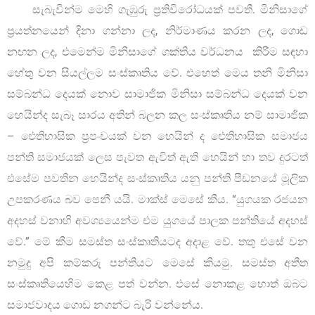
සැබැවින්ම මෙහි ගැඹුරු ප්‍රතිවිරෝධයක් පවතී. මිනිසාගේ
ප්‍රයත්නයෙන් දිනා ගන්නා ලද, නිර්මාණය කරන ලද, ගොඩ
නඟන ලද, එමෙන්ම මිනිසාගේ ශක්තිය වර්ධනය කිරීම සඳහා
හේතු වන සියල්ලම සංස්කෘතිය වේ. එහෙත් මෙය තනි මිනිසා
සම්බන්ධ දෙයක් නොව සාමාජික මිනිසා සම්බන්ධ දෙයක් වන
හෙයින්ද සැබෑ සාරය අතින් බලන කල සංස්කෘතිය නම් සාමාජික
– ඓතිහාසික ප්‍රපංචයක් වන හෙයින් ද ඓතිහාසික සමාජය
පන්ති සමාජයක් ලෙස පැවත ඇවිත් ඇති හෙයින් හා තව දුරටත්
එසේම පවතින හෙයින්ද සංස්කෘතිය යනු පන්ති පීඩනයේ මූලික
උපකරණය බව පෙනී යයි. මාක්ස් මෙසේ කීය. “යුගයක රජයන
අදහස් වනාහි අවශ්‍යයෙන්ම එම යුගයේ පාලක පන්තියේ අදහස්
වේ.” මේ කීම සමස්ත සංස්කෘතියටද අදාළ වේ. තතු එසේ වන
නමුදු අපි කම්කරු පන්තියට මෙසේ කියමු. සමස්ත අතීත
සංස්කෘතියෙහිම කෙළ පත් වන්න. එසේ නොකළ හොත් ඔබට
සමාජවාදය ගොඩ නගන්ට බැරි වන්නේය.