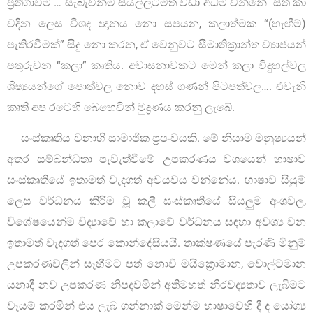
ප්‍රතිගාවීම … සැබැවින්ම සියල්ලටමත් වඩා අධම වන්නේ සිත් කා
වදින ලෙස විශද ඥානය නො සපයන, කලාත්මක “(හැඟීම්)
පැතිරවීමක්” සිදු නො කරන, ඒ වෙනුවට සීමාතික්‍රාන්ත ව්‍යාජයන්
පතුරුවන “කලා” කෘතිය. අවාසනාවකට මෙන් කලා විදුහල්වල
ශිෂ්‍යයන්ගේ පොත්වල නොව දහස් ගණන් පිටපත්වල…. එවැනි
කෘති අප රටෙහි බෙහෙවින් මුද්‍රණය කරනු ලැබේ.
සංස්කෘතිය වනාහි සාමාජික ප්‍රපංචයකි. මේ නිසාම මනුෂ්‍යයන්
අතර සම්බන්ධතා පැවැත්වීමේ උපකරණය වශයෙන් භාෂාව
සංස්කෘතියේ ඉතාමත් වැදගත් අවයවය වන්නේය. භාෂාව සියුම්
ලෙස වර්ධනය කිරීම වූ කලී සංස්කෘතියේ සියලුම අංශවල,
විශේෂයෙන්ම විද්‍යාවේ හා කලාවේ වර්ධනය සඳහා අවශ්‍ය වන
ඉතාමත් වැදගත් පෙර කොන්දේසියයි. තාක්ෂණයේ පැරණි මිනුම්
උපකරණවලින් සෑහීමට පත් නොවී මයික්‍රොමාන, වොල්ටමාන
යනාදී නව උපකරණ නිපදවමින් අතිමහත් නිරවද්‍යතාව ලැබීමට
වෑයම් කරමින් එය ලැබ ගන්නාක් මෙන්ම භාෂාවෙහි දී ද යෝග්‍ය