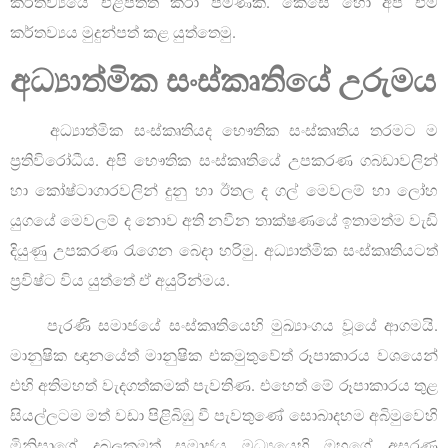
කර්තව්‍යයේ එළිපත්ත කරා පමණකි. කෙසේ හෝ අපි එම
කර්තව්‍යය මුදුන්පත් කළ යුත්තෙමු.
අධ්‍යාත්මික සංස්කෘතියේ උරුමය
අධ්‍යාත්මික සංස්කෘතියද භෞතික සංස්කෘතිය තරමට ම
ප්‍රතිවිරෝධීය. අපි භෞතික සංස්කෘතියේ උපකරණ ගබඩාවලින්
හා කෝෂ්ටාගාරවලින් දුනු හා ඊතල ද ගල් මෙවලම් හා ලෝහ
යුගයේ මෙවලම් ද නොව අති නවීන තාක්ෂණයේ ඉතාමත්ම වැඩි
දියුණු උපකරණ රැගෙන බෙදා හරිමු. අධ්‍යාත්මික සංස්කෘතියටත්
ප්‍රවිෂ්ට විය යුත්තේ ඒ අයුරින්මය.
පැරණි සමාජයේ සංස්කෘතියෙහි මුඛ්‍යාංගය වූයේ ආගමයි.
මානුෂික ඥානයේත් මානුෂික එකමුතුවේත් රූපාකාරය වශයෙන්
එහි අතිමහත් වැදගත්කමක් පැවතිණ. එහෙත් මේ රූපාකාරය තුළ
සියල්ලටම මත් වඩා පිළිබිඹු වී පැවතුණේ සොබාදහම අබිමුවෙහි
මිනිසාගේ දුබලකමත් සමාජය මධ්‍යයෙහි ඔහුගේ අසරණ