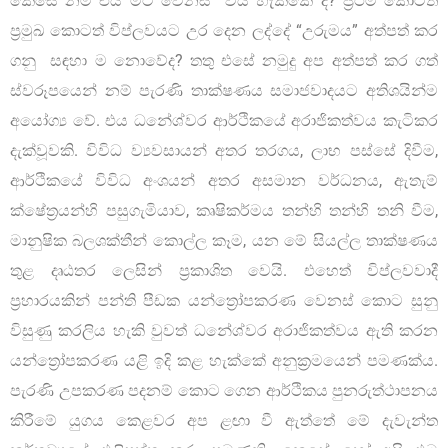
කෙසේ නම් එය මීට වෙනස් විය හැක්කේ ද? ප්‍රථම කොටත්
ප්‍රමුඛ කොටත් විප්ලවයට උර දෙන ලද්දේ “උරුමය” අත්පත් කර
ගනු සඳහා ම නොවේද? තතු එසේ නමුදු අප අත්පත් කර ගත්
ස්වරූපයෙන් නම් පැරණි තාක්ෂණය සමාජවාදයට අතිශයින්ම
අයෝග්‍ය වේ. එය ධනේශ්වර ආර්ථිකයේ අරාජිකත්වය කැටිකර
දැක්වූවකි. විවිධ ව්‍යවසායන් අතර තරගය, ලාභ පස්සේ දිවීම,
ආර්ථිකයේ විවිධ අංශයන් අතර අසමාන වර්ධනය, ඇතැම්
ක්ෂේත්‍රයන්හි පසුගැමියාව, කෘෂිකර්මය තන්හි තන්හි තනි වීම,
මානුෂික බලශක්තීන් කොල්ල කෑම, යන මේ සියල්ල තාක්ෂණය
තුළ දෘඨතර ලෙසින් ප්‍රකාශිත වෙයි. එහෙත් විප්ලවවාදී
ප්‍රහාරයකින් පන්ති පීඩක යන්ත්‍රෝපකරණ වෙනස් කොට සුනු
විසුණු කරලිය හැකි වුවත් ධනේශ්වර අරාජිකත්වය ඇති කරන
යන්ත්‍රෝපකරණ යළි ඉදි කළ හැක්කේ අනුක්‍රමයෙන් පමණක්ය.
පැරණි උපකරණ පදනම් කොට ගෙන ආර්ථිකය පුනරුත්ථාපනය
කිරීමේ යුගය කෙළවර අප ළඟා වී ඇත්තේ මේ දැවැන්ත