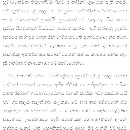
ප්‍රමාණාත්මක ඒකරාශීවීම “නව මානසික” ගුණයක් ඇති කරයි.
පව්ලොව්ගේ ගුරුකුලයේ විධික්‍රමය සම්පරීක්ෂණාත්මක වන
අතර වෙහෙසකර ද වෙයි. සුනඛයන්ගේ කෙළවල සිට කාව්‍ය
දක්වා පියවරෙන් පියවරට සාමාන්‍යකරණ ඇති කරගනු ලැබේ.
කාව්‍යය කරා අප ගෙන එන මාර්ග තවමත් අනාවරණය කර නැත.
මෙකී සාමාන්‍යකරණ ඇතිකර ගනු ලබන්නේ ද කාව්‍යයේ
සාමාජික අන්තර්ගතය සම්බන්ධයෙන් නොව කාව්‍යය මනස තුළ
ක්‍රියාත්මක වන ආකාරය සම්බන්ධයෙන්ය.
වියානා ජාතික මනෝ විශ්ලේෂක ෆ්‍රොයිඞ්ගේ ගුරුකුලය ගමන්
ගන්නේ වෙනස් මගකය. අතිසංකීර්ණ හා අතිසූක්ෂම මානසික
සන්තතීන්ගේ ගාමක බලවේගය වනාහි කායික අවශ්‍යතාවක් යයි
එම ගුරුකුලය කල්තියාම සලකයි. මේ සාමාන්‍ය අර්ථයෙන් එම
ගුරුකුලය භෞතිකවාදී වේ. එය අන්‍ය සාධක ඉක්මවා ලිංගික
සාධකයට උවමනාවට වැඩි ස්ථානයක් නො දෙන්නේ ද යන
ප්‍රශ්නය දැනට මත් භෞතිකවාදයේ අද්දර සීමාවන්හි විවාදයට