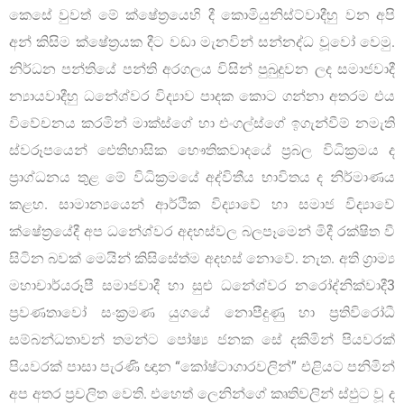
කෙසේ වුවත් මේ ක්ෂේත්‍රයෙහි දී කොමියුනිස්ට්වාදීහු වන අපි
අන් කිසිම ක්ෂේත්‍රයක දීට වඩා මැනවින් සන්නද්ධ වූවෝ වෙමු.
නිර්ධන පන්තියේ පන්ති අරගලය විසින් පුබුදුවන ලද සමාජවාදී
න්‍යායවාදීහු ධනේශ්වර විද්‍යාව පාදක කොට ගන්නා අතරම එය
විවේචනය කරමින් මාක්ස්ගේ හා එංගල්ස්ගේ ඉගැන්වීම් නමැති
ස්වරූපයෙන් ඓතිහාසික භෞතිකවාදයේ ප්‍රබල විධික්‍රමය ද
ප්‍රාග්ධනය තුළ මේ විධික්‍රමයේ අද්විතීය භාවිතය ද නිර්මාණය
කළහ. සාමාන්‍යයෙන් ආර්ථික විද්‍යාවේ හා සමාජ විද්‍යාවේ
ක්ෂේත්‍රයේදී අප ධනේශ්වර අදහස්වල බලපෑමෙන් මිදී රක්ෂිත වී
සිටින බවක් මෙයින් කිසිසේත්ම අදහස් නොවේ. නැත. අති ග්‍රාම්‍ය
මහාචාර්යරූපී සමාජවාදී හා සුළු ධනේශ්වර නරෝද්නික්වාදී3
ප්‍රවණතාවෝ සංක්‍රමණ යුගයේ නොපීදුණු හා ප්‍රතිවිරෝධී
සම්බන්ධතාවන් තමන්ට පෝෂ්‍ය ජනක සේ දකිමින් පියවරක්
පියවරක් පාසා පැරණි ඥාන “කෝෂ්ටාගාරවලින්” එළියට පනිමින්
අප අතර ප්‍රචලිත වෙති. එහෙත් ලෙනින්ගේ කෘතිවලින් ස්ඵුට වූ ද