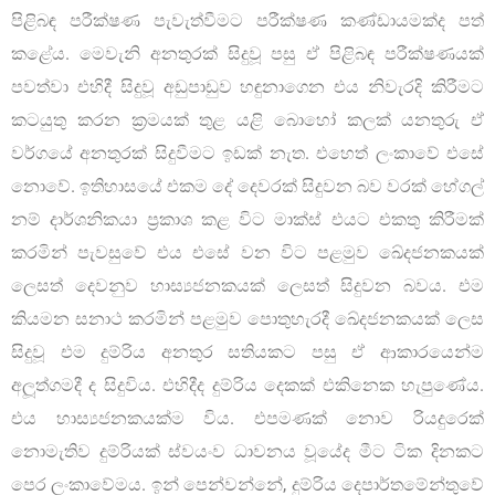
පිළිබඳ පරීක්ෂණ පැවැත්වීමට පරීක්ෂණ කණ්ඩායමක්ද පත්
කළේය. මෙවැනි අනතුරක් සිදුවූ පසු ඒ පිළිබඳ පරීක්ෂණයක්
පවත්වා එහිදී සිදුවූ අඩුපාඩුව හඳුනාගෙන එය නිවැරදි කිරීමට
කටයුතු කරන ක්‍රමයක් තුළ යළි බොහෝ කලක් යනතුරු ඒ
වර්ගයේ අනතුරක් සිදුවීමට ඉඩක් නැත. එහෙත් ලංකාවේ එසේ
නොවේ. ඉතිහාසයේ එකම දේ දෙවරක් සිදුවන බව වරක් හේගල්
නම් දාර්ශනිකයා ප‍්‍රකාශ කළ විට මාක්ස් එයට එකතු කිරීමක්
කරමින් පැවසුවේ එය එසේ වන විට පළමුව ඛේදජනකයක්
ලෙසත් දෙවනුව හාස්‍යජනකයක් ලෙසත් සිදුවන බවය. එම
කියමන සනාථ කරමින් පළමුව පොතුහැරදී ඛේදජනකයක් ලෙස
සිදුවූ එම දුම්රිය අනතුර සතියකට පසු ඒ ආකාරයෙන්ම
අලූත්ගමදී ද සිදුවිය. එහිදීද දුම්රිය දෙකක් එකිනෙක හැපුණේය.
එය හාස්‍යජනකයක්ම විය. එපමණක් නොව රියදුරෙක්
නොමැතිව දුම්රියක් ස්වයංව ධාවනය වූයේද මීට ටික දිනකට
පෙර ලංකාවේමය. ඉන් පෙන්වන්නේ, දුම්රිය දෙපාර්තමේන්තුවේ