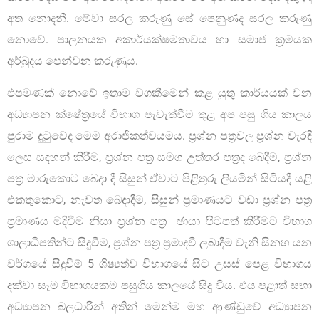
අත නොදනී. මේවා සරල කරුණු සේ පෙනුණද සරල කරුණු
නොවේ. පාලනයක අකාර්යක්ෂමතාවය හා සමාජ ක්‍රමයක
අර්බුදය පෙන්වන කරුණුය.
එපමණක් නොවේ ඉතාම වගකීමෙන් කළ යුතු කාර්යයක් වන
අධ්‍යාපන ක්ෂේත‍්‍රයේ විභාග පැවැත්වීම තුළ අප පසු ගිය කාලය
පුරාම දුටුවේද මෙම අරාජිකත්වයමය. ප‍්‍රශ්න පත‍්‍රවල ප‍්‍රශ්න වැරදි
ලෙස සඳහන් කිරීම, ප‍්‍රශ්න පත‍්‍ර සමග උත්තර පත‍්‍රද බෙදීම, ප‍්‍රශ්න
පත‍්‍ර මාරුකොට බෙදා දී සිසුන් ඒවාට පිළිතුරු ලියමින් සිටියදී යළි
එකතුකොට, නැවත බෙදාදීම, සිසුන් ප‍්‍රමාණයට වඩා ප‍්‍රශ්න පත‍්‍ර
ප‍්‍රමාණය මදිවීම නිසා ප‍්‍රශ්න පත‍්‍ර ඡායා පිටපත් කිරීමට විභාග
ශාලාධිපතින්ට සිදුවීම, ප‍්‍රශ්න පත‍්‍ර ප‍්‍රමාදවී ලබාදීම වැනි සිනහ යන
වර්ගයේ සිදුවීම් 5 ශිෂ්‍යත්ව විභාගයේ සිට උසස් පෙළ විභාගය
දක්වා සෑම විභාගයකම පසුගිය කාලයේ සිදු විය. එය පළාත් සභා
අධ්‍යාපන බලධාරීන් අතින් මෙන්ම මහ ආණ්ඩුවේ අධ්‍යාපන