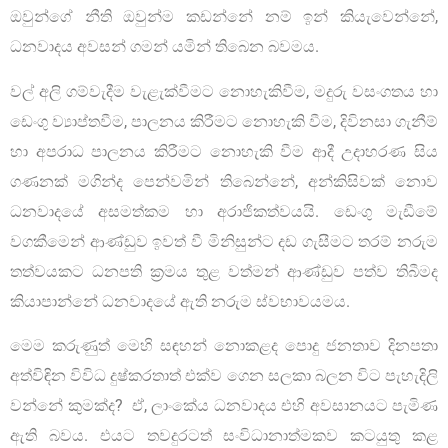
ඔවුන්ගේ නීති ඔවුන්ම කඩන්නේ නම් ඉන් කියැවෙන්නේ,
ධනවාදය අවසන් ගමන් යමින් තිබෙන බවමය.
වල් අලි ගම්වැදීම වැළැක්වීමට නොහැකිවීම, මදුරු වසංගතය හා
ඩෙංගු ව්‍යාප්තවීම, පාලනය කිරීමට නොහැකි වීම, දිවිනසා ගැනීම්
හා අපරාධ පාලනය කිරීමට නොහැකි වීම ආදී උදාහරණ සිය
ගණනක් මගින්ද පෙන්වමින් තිබෙන්නේ, අන්කිසිවක් නොව
ධනවාදයේ අසමත්කම හා අරාජිකත්වයයි. ඩෙංගු මැඩීමේ
වගකීමෙන් ආණ්ඩුව ඉවත් වී මිනිසුන්ට දඩ ගැසීමට තරම් නරුම
තත්වයකට ධනපති ක්‍රමය තුළ වත්මන් ආණ්ඩුව පත්ව තිබීමද
කියාපාන්නේ ධනවාදයේ ඇති නරුම ස්වභාවයමය.
මෙම කරුණුත් මෙහි සඳහන් නොකළද පොදු ජනතාව දිනපතා
අත්විඳින විවිධ දුෂ්කරතාත් එක්ව ගෙන සලකා බලන විට පැහැදිලි
වන්නේ කුමක්ද? ඒ, ලාංකේය ධනවාදය එහි අවසානයට පැමිණ
ඇති බවය. එයට තවදුරටත් සංවිධානාත්මකව කටයුතු කළ