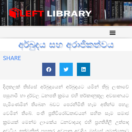
අර්බුදය සහ අරාජිකත්වය
SHARE
දිගුකලක් තිස්සේ අර්බුදයෙන් අර්බුදයට යමින් තිබූ ලංකාවේ
පසුගාමී හා දුර්වල ධනපති ක්‍රමය එහි තර්කානුකූල අවසානයට
පැමිණෙමින් තිබෙන බවට පෙරනිමිති හැම අතින්ම පහළ
වෙමින් තිබේ. පංති ප‍්‍රතිවිරෝධතාවයන් සහිත සෑම සමාජ
ක්‍රමයක් මෙන්ම ලාංකේය ධනවාදයද එහි ප‍්‍රගතිශීලී උත්පාද
අවධිය ඉක්මනින් පසුකර අවපාත අවදිය ඔස්සේ ගමන්කොට