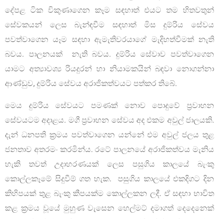
දේපළ ටික විකුණාගෙන කෑම සඳහාත් එයට තම හිතවතුන්
සේවකයන් ලෙස බැන්ඳවීම සඳහාත් මිස දුම්රිය සේවය
පවත්වාගෙන යෑම සඳහා ඇමැතිවරයාගේ මැදිහත්වීමක් නැති
බවය. පාලනයක් නැති බවය. දුම්රිය සේවාව පවත්වාගෙන
යාමට අත්‍යාවශ්‍ය රියදුරන් හා නියාමකයින් බඳවා නොගන්නා
ආණ්ඩුව, දුම්රිය සේවය අරාජිකත්වයට පත්කර තිබේ.
මෙය දුම්රිය සේවයට පමණක් නොව පොදුවේ ප‍්‍රවාහන
සේවයටම අදාළය. මගී ප‍්‍රවාහන සේවය අද එකම අවුල් ජාලයකි.
දැන් ධනපති ක්‍රමය පවත්වාගෙන යන්නේ එම අවුල් ජලය තුළ
ජනතාව අතරමං කරමින්ය. රටේ පාලනයේ අරාජිකත්වය මැනිය
හැකි තවත් උදාහරණයක් ලෙස පසුගිය කාලයේ බැංකු
කොල්ලකෑමේ සිදුවීම් ගත හැක. පසුගිය කාලයේ එකදිගට දින
කිහිපයක් තුළ බැංකු කීපයක්ම කොල්ලකන ලදී. ඒ සඳහා භාවිත
කළ ක්‍රමය වූයේ මුහුණ වැසෙන හෙල්මට් දමාගත් දෙදෙනෙක්