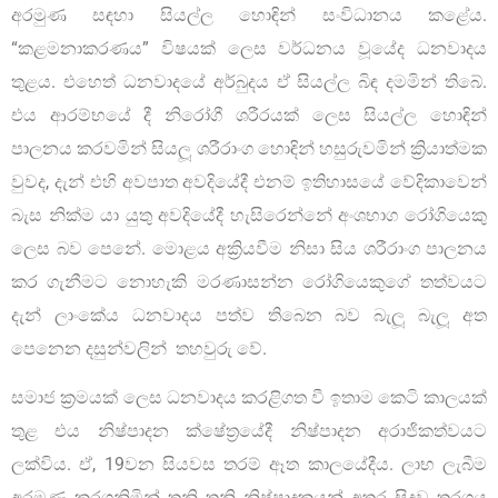
අරමුණ සඳහා සියල්ල හොඳින් සංවිධානය කළේය.
“කළමනාකරණය” විෂයක් ලෙස වර්ධනය වූයේද ධනවාදය
තුළය. එහෙත් ධනවාදයේ අර්බුදය ඒ සියල්ල බිඳ දමමින් තිබේ.
එය ආරම්භයේ දී නිරෝගී ශරීරයක් ලෙස සියල්ල හොඳින්
පාලනය කරවමින් සියලූ ශරීරාංග හොඳින් හසුරුවමින් ක්‍රියාත්මක
වුවද, දැන් එහි අවපාත අවදියේදී එනම් ඉතිහාසයේ වේදිකාවෙන්
බැස නික්ම යා යුතු අවදියේදී හැසිරෙන්නේ අංශභාග රෝගියෙකු
ලෙස බව පෙනේ. මොළය අක්‍රියවීම නිසා සිය ශරීරාංග පාලනය
කර ගැනීමට නොහැකි මරණාසන්න රෝගියෙකුගේ තත්වයට
දැන් ලාංකේය ධනවාදය පත්ව තිබෙන බව බැලූ බැලූ අත
පෙනෙන දසුන්වලින් තහවුරු වේ.
සමාජ ක්‍රමයක් ලෙස ධනවාදය කරළිගත වී ඉතාම කෙටි කාලයක්
තුළ එය නිෂ්පාදන ක්ෂේත‍්‍රයේදී නිෂ්පාදන අරාජිකත්වයට
ලක්විය. ඒ, 19වන සියවස තරම් ඈත කාලයේදීය. ලාභ ලැබීම
අරමුණු කරගනිමින් තනි තනි නිෂ්පාදකයන් අතර සිදුවූ තරගය