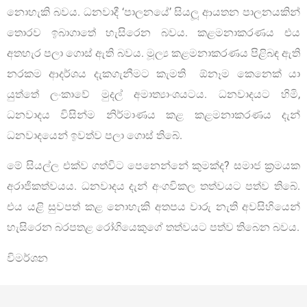
නොහැකි බවය. ධනවාදී ‘පාලනයේ’ සියලූ ආයතන පාලනයකින්
තොරව ඉබාගාතේ හැසිරෙන බවය. කළමනාකරණය එය
අතහැර පලා ගොස් ඇති බවය. මූල්‍ය කළමනාකරණය පිළිබඳ ඇති
නරකම ආදර්ශය දැකගැනීමට කැමති ඕනෑම කෙනෙක් යා
යුත්තේ ලංකාවේ මුදල් අමාත්‍යාංශයටය. ධනවාදයට හිමි,
ධනවාදය විසින්ම නිර්මාණය කළ කළමනාකරණය දැන්
ධනවාදයෙන් ඉවත්ව පලා ගොස් තිබේ.
මේ සියල්ල එක්ව ගත්විට පෙනෙන්නේ කුමක්ද? සමාජ ක්‍රමයක
අරාජිකත්වයය. ධනවාදය දැන් අංගවිකල තත්වයට පත්ව තිබේ.
එය යළි සුවපත් කළ නොහැකි අතපය වාරු නැති අවසිහියෙන්
හැසිරෙන බරපතළ රෝගියෙකුගේ තත්වයට පත්ව තිබෙන බවය.
විමර්ශන