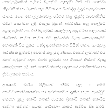
යතුරුපැදියකින් පැමිණ බැංකුවට ඇතුල්වී ගිනි අවි පෙන්වා
නිලධාරීන් හා බැංකුව තුළ සිටින අය බියවද්දා මුදල් පැහැරගෙන
යාමය. මෙම කොල්ලකෑම්වල පටිගත කළ දසුන්ද රූපවාහිනිය
මගින් පෙන්වන ලදී. එලෙස මුහුණ ආවරණය කළ හෙල්මට්
පැළඳ පැමිණි අය එක් බැංකුවක් කොල්ලකෑ පසු රටක පාලනයක්
තිබේනම් නැවත නැවත එම ක්‍රමයටම බැංකු කොල්ලකෑමට
නොහැකි විය යුතුය. මන්ද ආරක්ෂක අංශ විසින් වහාම බැංකුවල
ආරක්ෂක ක්‍රමවේද වෙනස් කළ යුතු නිසාය. එහෙත් ලංකාවේ එය
එසේ සිදුවූයේ නැත. එකම ක්‍රමයට දින කීපයක් තිස්සේ බැංකු
කොල්ලකන ලදී. ඉන් පෙන්වන්නේද පාලනයේ අරාජිකත්වය හා
දුර්වලකමේ තරමය.
ලංකාවේ මාර්ග පිළිසකර කිරීම තුළ ද මෙම
අසංවිධානාත්මකභාවය හා අරාජිකත්වය දැකිය හැක. ආණ්ඩුව
මහජන මුදල් කෝටි ගණන් වැයකර (කෝටි ගණන් කොමිස්
ගැහිලිද සහිතව) ප‍්‍රධාන මාර්ගවල කාපට් ඇතිරීම සිදු කරයි.