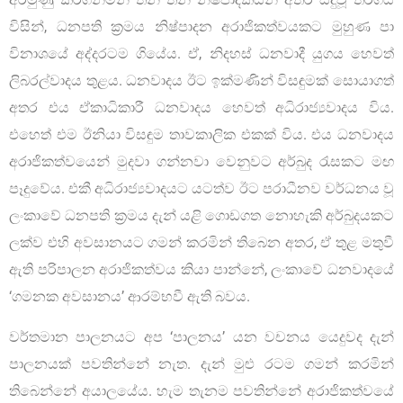
විසින්, ධනපති ක්‍රමය නිෂ්පාදන අරාජිකත්වයකට මුහුණ පා
විනාශයේ අද්දරටම ගියේය. ඒ, නිදහස් ධනවාදී යුගය හෙවත්
ලිබරල්වාදය තුළය. ධනවාදය ඊට ඉක්මණින් විසඳුමක් සොයාගත්
අතර එය ඒකාධිකාරී ධනවාදය හෙවත් අධිරාජ්‍යවාදය විය.
එහෙත් එම ඊනියා විසඳුම තාවකාලික එකක් විය. එය ධනවාදය
අරාජිකත්වයෙන් මුදවා ගන්නවා වෙනුවට අර්බුද රැසකට මඟ
පෑදුවේය. එකී අධිරාජ්‍යවාදයට යටත්ව ඊට පරාධීනව වර්ධනය වූ
ලංකාවේ ධනපති ක්‍රමය දැන් යළි ගොඩගත නොහැකි අර්බුදයකට
ලක්ව එහි අවසානයට ගමන් කරමින් තිබෙන අතර, ඒ තුළ මතුවී
ඇති පරිපාලන අරාජිකත්වය කියා පාන්නේ, ලංකාවේ ධනවාදයේ
‘ගමනක අවසානය’ ආරම්භවී ඇති බවය.
වර්තමාන පාලනයට අප ‘පාලනය’ යන වචනය යෙදුවද දැන්
පාලනයක් පවතින්නේ නැත. දැන් මුළු රටම ගමන් කරමින්
තිබෙන්නේ අයාලයේය. හැම තැනම පවතින්නේ අරාජිකත්වයේ