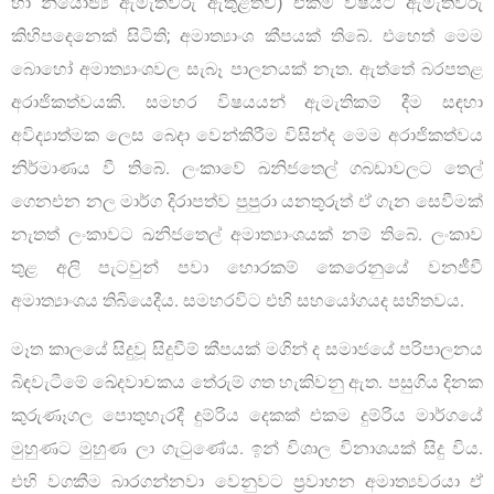
හා නියෝජ්‍ය ඇමැතිවරු ඇතුළත්ව) එකම විෂයට ඇමැතිවරු
කිහිපදෙනෙක් සිටිති; අමාත්‍යාංශ කීපයක් තිබේ. එහෙත් මෙම
බොහෝ අමාත්‍යාංශවල සැබෑ පාලනයක් නැත. ඇත්තේ බරපතළ
අරාජිකත්වයකි. සමහර විෂයයන් ඇමැතිකම් දීම සඳහා
අවිද්‍යාත්මක ලෙස බෙදා වෙන්කිරීම විසින්ද මෙම අරාජිකත්වය
නිර්මාණය වී තිබේ. ලංකාවේ ඛනිජතෙල් ගබඩාවලට තෙල්
ගෙනඑන නල මාර්ග දිරාපත්ව පුපුරා යනතුරුත් ඒ ගැන සෙවීමක්
නැතත් ලංකාවට ඛනිජතෙල් අමාත්‍යාංශයක් නම් තිබේ. ලංකාව
තුළ අලි පැටවුන් පවා හොරකම් කෙරෙනුයේ වනජීවී
අමාත්‍යාංශය තිබියෙදීය. සමහරවිට එහි සහයෝගයද සහිතවය.
මෑත කාලයේ සිදුවූ සිදුවීම් කීපයක් මගින් ද සමාජයේ පරිපාලනය
බිඳවැටීමේ ඛේදවාචකය තේරුම් ගත හැකිවනු ඇත. පසුගිය දිනක
කුරුණෑගල පොතුහැරදී දුම්රිය දෙකක් එකම දුම්රිය මාර්ගයේ
මුහුණට මුහුණ ලා ගැටුණේය. ඉන් විශාල විනාශයක් සිදු විය.
එහි වගකීම බාරගන්නවා වෙනුවට ප‍්‍රවාහන අමාත්‍යවරයා ඒ