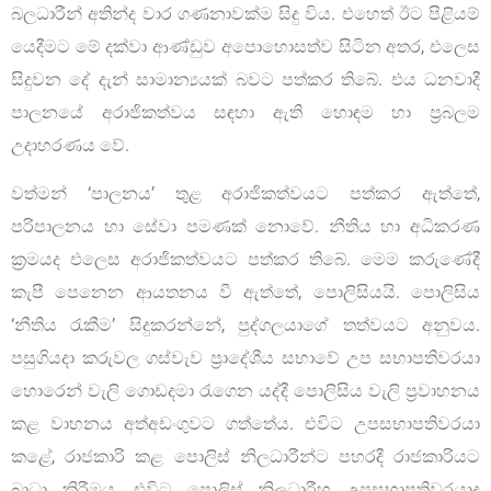
බලධාරීන් අතින්ද වාර ගණනාවක්ම සිදු විය. එහෙත් ඊට පිළියම්
යෙදීමට මේ දක්වා ආණ්ඩුව අපොහොසත්ව සිටින අතර, එලෙස
සිදුවන දේ දැන් සාමාන්‍යයක් බවට පත්කර තිබේ. එය ධනවාදී
පාලනයේ අරාජිකත්වය සඳහා ඇති හොඳම හා ප‍්‍රබලම
උදාහරණය වේ.
වත්මන් ‘පාලනය’ තුළ අරාජිකත්වයට පත්කර ඇත්තේ,
පරිපාලනය හා සේවා පමණක් නොවේ. නීතිය හා අධිකරණ
ක්‍රමයද එලෙස අරාජිකත්වයට පත්කර තිබේ. මෙම කරුණේදී
කැපී පෙනෙන ආයතනය වී ඇත්තේ, පොලිසියයි. පොලිසිය
‘නීතිය රැකීම’ සිදුකරන්නේ, පුද්ගලයාගේ තත්වයට අනුවය.
පසුගියදා කරුවල ගස්වැව ප‍්‍රාදේශීය සභාවේ උප සභාපතිවරයා
හොරෙන් වැලි ගොඩදමා රැගෙන යද්දී පොලිසිය වැලි ප‍්‍රවාහනය
කළ වාහනය අත්අඩංගුවට ගත්තේය. එවිට උපසභාපතිවරයා
කළේ, රාජකාරි කළ පොලිස් නිලධාරීන්ට පහරදී රාජකාරියට
බාධා කිරීමය. එවිට පොලිස් නිලධාරීහු උපසභාපතිවරයාද