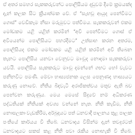
ඒ අතර සමහර සැකකරුවන්ට පොලිසියම දඬුවම් දීමේ ක්‍රමයක්ද
දැන් කලක සිට ක්‍රියාත්මක වේ. ඒ “සැඟවූ ආයුද පෙන්වීමට
ගොස්” වෙඩිකෑම නිසා මරුමුවට පත්වීමය. සැකකරුවන් එකම
මෝඩකම යළි යළිත් කරමින් “අවි පෙන්වීමට ගොස් ඒ
අවියෙන්ම පොලිසියට පහරදීමට” උත්සාහ කරන අතරම,
පොලිසියද එකම මෝඩකම යළි යළිත් කරමින් අවි තිබෙන
තැනට පොලිසිය යනවා වෙනුවට මාංචුද නොදමා සැකකරුවා
යවයි. පොලිසිය සැකකරුට මාංචු දමන්නේ ගඟට හෝ වැවට
පනිනවිට පමණි. මේවා හාස්‍යජනක ලෙස පෙනුණද හාස්‍යයට
කරුණු නොවේ. නීතිය බිඳවැටී අරාජිකත්වය මතුව ඇති බව
පෙන්වන කරුණුය. මෙය මෙසේ සිදුවේ නම් අධිකරණ
පද්ධතියක් නීතියක් අවශ්‍ය වන්නේ නැත. නීති කැඩීම, නීති
නොසලකා වැඩකිරීම, අර්බුදයට පත් ධනවාදී පාලනය තුළ පාලක
පංතියේ කාර්යය වී තිබේ. ධනවාදය විසින්ම දැන් තවදුරටත්
ධනවාදයට සකස් කළ නීති පවා රැකිය නොහැකි වී තිබේ.