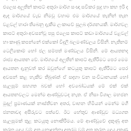
එලෙස අලූතින් කාපට් අතුරා මාර්ග සංඥා සවිකර සුදු හා කහ ඉරි ද
ඇඳ මාර්ගයේ වැඩ නිමවූ වහාම එම මාර්ගයේ තැනින් තැන
වළවල් හාරා තිබෙනු දැකීම ලංකාවේ සුලබ දර්ශනයකි. මාර්ගවල
කාපට් අතුරා අවසන්වූ පසු එලෙස කාපට් කඩා මාර්ගයේ වළවල්
හා කාණු කපන්නේ එක්කෝ විදුලි බලමණ්ඩලය විසිනි. නැතිනම්
ටෙලිකොම් හෝ ජල සම්පත් මණ්ඩලය විසිනි. මේ ආයතනද
රාජ්‍ය ආයතන වේ. මාර්ගයේ අලූතින් කාපට් ඇතිරීමට පෙර මෙම
ආයතන දැනුවත් කර ඔවුන්ගේ කටයුතු කාපට් ඇතිරීමට පෙර
අවසන් කළ හැකිව තිබුණත් ඒ සඳහා වන සංවිධානයක් හෝ
සැලසුම් සහගත බවක් හෝ අවබෝධයක් මේ එක් එක්
ආයතනවලට මෙන්ම ආණ්ඩුවටද නැත. ඒ නිසා විශාල මහජන
මුදල් ප‍්‍රමාණයක් නාස්තිවන අතර, වාහන හිමියන් මෙන්ම මගී
ජනතාවද අසීරුවට පත්වේ. ඊට හේතුව ආණ්ඩුව මධ්‍යගත
සැලසුමක් තුළ කටයුතු නොකිරීමය. මේ ආණ්ඩුවේ දකුණු අත
කරන දෙය වම් අත නොදන්නා අතරම වම් අත කරන දෙය දකුණු