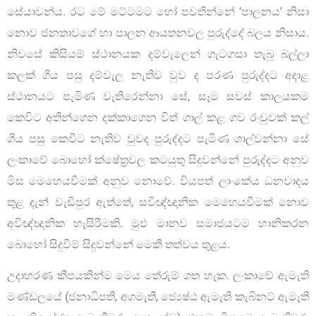
සේයාවන්ය. රට මේ මට්ටමට හෝ පවතින්නේ ‘පාලනය’ නිසා
නොව ජනතාවගේ හා පාලන ආයතනවල පුරුද්දේ බලය නිසාය.
නිවසේ කිසියම් ස්ථානයක දම්වැලෙන් ගැටගසා තැබූ බල්ලා
කලක් ගිය පසු දම්වැල නැතිව වුව ද පරණ පුරුද්දට අදාළ
ස්ථානයට පැමිණ වැතිරෙන්නා සේ, සෑම සවස් කාලයකම
කෙවිට අතින්ගෙන දක්කාගෙන විත් ගාල් කළ ගව රංචුවක් කල්
ගිය පසු කෙවිට නැතිව වුවද පුරුද්දට පැමිණ ගාල්වන්නා සේ
ලංකාවේ බොහෝ ක්ෂේත‍්‍රවල කටයුතු සිදුවන්නේ පුරුද්දට අනුව
මිස මෙහෙයවීමක් අනුව නොවේ. වියපත් ලාංකේය ධනවාදය
තුළ දැන් වැඩිපුර ඇත්තේ, සවිඥ්ඥානික මෙහෙයවීමක් නොව
අවිඥ්ඥානික හැසිරීමකි. මුළු මානව සමාජයටම හානිකරන
බොහෝ සිදුවීම් සිදුවන්නේ මෙකී තත්වය තුළය.
උදාහරණ කීපයකින්ම මෙය තේරුම් ගත හැක. ලංකාවේ ඇමැති
මණ්ඩලයේ (ජනාධිපති, අගමැති, ජ්‍යෙෂ්ඨ ඇමැති කැබිනට් ඇමැති