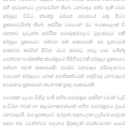
එහි අවසානයට ලඟාවෙමින් තිබේ. ධනවාදය පත්ව ඇති මෙම
අර්බුදය විවිධ ක්ෂේත‍්‍ර ඔස්සේ සමාජයේ මතු පිටට
ප‍්‍රකාශවෙමින්ද තිබේ. ආර්ථික වශයෙන් රට බංකොලොත් වී
ජනතාව දැවැන්ත ආර්ථික අමාරුකම්වලට මුහුණපෑම එකී
අර්බුදය ප‍්‍රකාශයට පත්වන එක් ආකාරයකි. අප දැනටමත්
සාකච්ඡා කරමින් සිටින රටේ අපරාධ ඉහළ යාම මගින්ද
පෙන්වන සංස්කෘතික ක්ෂේත‍්‍රයේ පිරිහීමද එකී අර්බුදය ප‍්‍රකාශයට
පත්වන තවත් ආකාරයකි. එසේම ධනවාදය පරිපාලනමය
වශයෙන් අර්බුදයට ගොස් අරාජිකත්වයක් මතුවීමද ධනවාදයේ
අවසානය ප‍්‍රකාශවන තවත් එක් ප‍්‍රබල ආකාරයකි.
මෙතෙක් ලොව බිහිවූ පංති සහිත සමාජක්‍රම අතරින් වඩාත් වැඩි
සංවිධිත බවක් හා කළමනාකරණයක් සහිත සමාජක්‍රමය වූයේ
ධනවාදයයි. එය සූරාකෑමේ අරමුණ සඳහා, ලාභ ලැබීමේ අරමුණ
සඳහා තම ධනේශ්වර පාලනය දිගුකලක් පවත්වාගෙන යාමේ