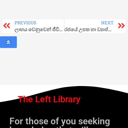
PREVIOUS
NEXT
ලාභය වෙනුවෙන් ජීවිත බිල්ලට
රජයේ උපත හා ව්‍යාප්තිය
The Left Library
For those of you seeking