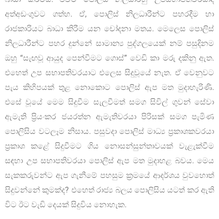
අත්අඩංගුවට ගත්හ. ඒ, පොලිස් නිලධාරීන්ට පහරදීම හා
රාජකාරියට බාධා කිරීම යන චෝදනා මතය. මෙලෙස පොලිස්
නිලධාරීන්ට පහර දුන්නේ සාමාන්‍ය පුද්ගලයෙක් නම් පසුදිනම
ඔහු “සැඟවූ ආයුද පෙන්වීමට ගොස්” වෙඩි කා මරු දකිනු ඇත.
එහෙත් උප සභාපතිවරයාට එලෙස සිදුවූයේ නැත. ඒ වෙනුවට
පැය කිහිපයක් තුළ නොකොට පොලිස් ඇප මත මුදාහැරිණි.
එසේ වූයේ මෙම සිදුවීම සැලවීමත් සමග සිවිල් ගුවන් සේවා
ඇමැති ප්‍රියංකර ජයරත්න ඇමැතිවරයා පිරිසක් සමග පැමිණ
පොලිසිය වටලෑම නිසාය. පසුවදා පොලිස් මාධ්‍ය ප‍්‍රකාශකවරයා
ප‍්‍රකාශ කළේ සිදුවීමට ගිය නොසන්සුන්තාවයක් වැළැක්වීම
සඳහා උප සභාපතිවරයා පොලිස් ඇප මත මුදාහළ බවය. මෙය
සැකකරුවන්ට ඇප ගැනීමේ පහසුම ක්‍රමයේ ආදර්ශය වුවහොත්
සිදුවන්නේ කුමක්ද? එහෙත් රාජ්‍ය බලය පොලිසිය යටත් කර ඇති
විට ඊට වැඩි දෙයක් සිදුවිය නොහැක.