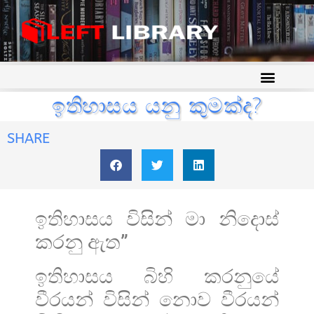
ඉතිහාසය යනු කුමක්ද?
SHARE
ඉතිහාසය විසින් මා නිදොස්
කරනු ඇත”
ඉතිහාසය බිහි කරනුයේ
වීරයන් විසින් නොව වීරයන්