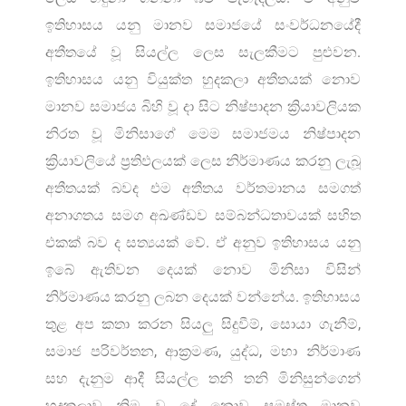
ඉතිහාසය යනු මානව සමාජයේ සංවර්ධනයේදී
අතීතයේ වූ සියල්ල ලෙස සැලකීමට පුළුවන.
ඉතිහාසය යනු වියුක්ත හුදකලා අතීතයක් නොව
මානව සමාජය බිහි වූ දා සිට නිෂ්පාදන ක්‍රියාවලියක
නිරත වූ මිනිසාගේ මෙම සමාජමය නිෂ්පාදන
ක්‍රියාවලියේ ප්‍රතිඵලයක් ලෙස නිර්මාණය කරනු ලැබූ
අතීතයක් බවද එම අතීතය වර්තමානය සමගත්
අනාගතය සමග අඛණ්ඩව සම්බන්ධතාවයක් සහිත
එකක් බව ද සත්‍යයක් වේ. ඒ අනුව ඉතිහාසය යනු
ඉබේ ඇතිවන දෙයක් නොව මිනිසා විසින්
නිර්මාණය කරනු ලබන දෙයක් වන්නේය. ඉතිහාසය
තුළ අප කතා කරන සියලු සිදුවීම්, සොයා ගැනීම්,
සමාජ පරිවර්තන, ආක්‍රමණ, යුද්ධ, මහා නිර්මාණ
සහ දැනුම ආදී සියල්ල තනි තනි මිනිසුන්ගෙන්
හුදකලාව නිම වූ දේ නොව සමස්ත මානව