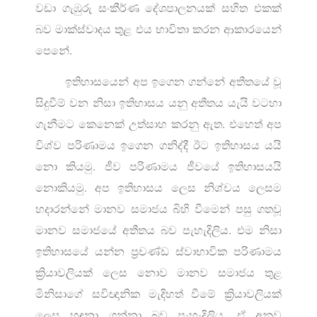
වඩා ගැඹුරු සංකීර්ණ දේශපාලනයක් සහිත එකක්
බව මාක්ස්වාදය තුළ එය භාවිතා කරන ආකාරයෙන්
පෙනේ.
ඉතිහාසයෙන් අප ඉගෙන ගන්නේ අතීතයේ වූ
සිදුවීම් වන නිසා ඉතිහාසය යනු අතීතය යැයි වටහා
ගැනීමට කෙනෙක් උත්සාහ කරනු ඇත. එහෙත් අප
විශ්ව පරිණාමය ඉගෙන ගනිද්දී ඊට ඉතිහාසය යයි
නො කියමු. ජීව පරිණාමය ජීවයේ ඉතිහාසයයි
නොකියමු. අප ඉතිහාසය ලෙස නිශ්චය ලෙසම
හදාරන්නේ මානව සමාජය බිහි වීමෙන් පසු ගතවූ
මානව සමාජයේ අතීතය බව පැහැදිලිය. එම නිසා
ඉතිහාසයේ යන්න ප්‍රචණ්ඩ ස්වාභාවික පරිණාමය
ක්‍රියාවලියක් ලෙස නොව මානව සමාජය තුළ
මිනිසාගේ සවිඥානික මැදිහත් වීමේ ක්‍රියාවලියක්
ලෙස හඳුනා ගන්නා බව පැහැදිලිය. ඒ අනුව