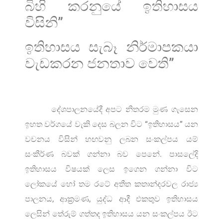
බිහි කරනුයේ ඉතිහාසය
විසිනි”
ඉතිහාසය සැබෑ නිර්මාපකයා
වැඩකරන ජනතාව වෙති”
දේශපාලනයේදී අපට නිතරම මුණ ගැසෙන
ඉහත වර්ගයේ වැකි දෙස බලන විට “ඉතිහාසය” යන
වචනය විසින් හඟවනු ලබන සංකල්පය යම්
සංකීර්ණ බවක් ගන්නා බව පෙනේ. පාසලේදි
ඉතිහාසය විෂයක් ලෙස ඉගෙන ගන්නා විට
ලෝකයේ හෝ තම රටේ අතීත කතාන්දරවල රාජ්‍ය
පාලනය, ආක්‍රමණ, යුද්ධ ආදී එකතුව ඉතිහාසය
ලෙසින් තේරුම් ගත්තද ඉතිහාසය යන සංකල්පය ඊට