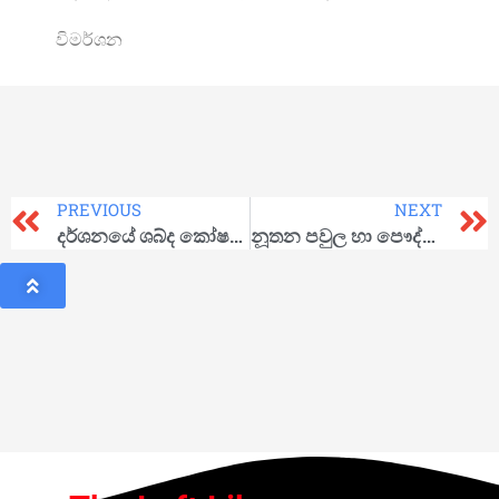
විමර්ශන
PREVIOUS
NEXT
දර්ශනයේ ශබ්ද කෝෂයෙන්…
නූතන පවුල හා පෞද්ගලික දේපළ