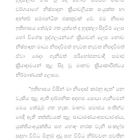
වර්ගයාගේ නිෂ්පාදන ක්‍රියාවලියක සංයුක්ත හා
අන්තර් සම්බන්ධිත එකතුවක් වේ. එම නිසාම
ඉතිහාසය තේරුම් ගත යුත්තේ ද හුදකලා සිදුවීම් ලෙස
හෝ විශේෂ පුද්ගලයන්ගේ ක්‍රියාවන් ලෙස නොව
නිෂ්පාදන මාධ්‍ය නිපදවීමත් නැවත නැවත නිපදවීමත්
ඒවා බෙදා ගැනීමත් පරිභෝජනවාදී සමාජ
ක්‍රියාදාමයන් තුළ සිදු වූ මානව ක්‍රියාකාරීත්වය
නිර්මාණයක් ලෙසය.
“ඉතිහාසය විසින් මා නිදොස් කරනු ඇත” යන
වැකිය තුළ ඇති දාර්ශනික අදහස සොයා ගැනීමෙන්
මෙය තේරුම් ගත හැක. මානව සමාජය පංතීන්ට
බෙදී ඇති තත්ත්වයක් තුළ සාධාරණය-අසාධාරණය,
යුක්තිය-අයුක්තිය සහ හොඳ- නරක වැනි සංකල්ප
සඳහා විවිධ මිනුම් දඬු සහ විවිධ නිර්වචන පවතින