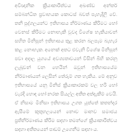
අවිඥානික ක්‍රියාකාරීත්වය අඛණ්ඩ අන්තර්
සම්බන්ධිත ප්‍රවාහයක කොටස් බවත් පැහැදිලි වේ.
තනි පුද්ගලයන්ට ඉතිහාසය නිර්මාණය කිරීමට හෝ
වෙනස් කිරීමට නොහැකි වුවද විශේෂ හැකියාවන්
සහිත මිනිසුන් ඉතිහාසය තුළ කරන බලපෑම බැහැර
කළ නොහැක. අනෙක් අතට එවැනි විශේෂ මිනිසුන්
පවා අදාල යුගයේ අවශ්‍යතාවයන් විසින් බිහි කරනු
ලැබූවන් වන හෙයින් ඔවුන් ඉතිහාසයේම
නිර්මාණයන් ලෙසින් තේරුම් ගත හැකිය. මේ අනුව
ඉතිහාසයේ යනු මිනිස් ක්‍රියාකාරකම් වල හරි හෝ
වැරදි හොඳ හෝ නරක සියල්ල අතීත අත්දැකීම් වෙයි.
ඒ නිසාම මිනිසා ඉතිහාසය උගත යුත්තේ කතන්දර
ඇසීමේ කුතුහලයෙන් නොව මානව සමාජය
ප්‍රතිනිර්මාණය කිරීම සඳහා තමන්ගේ ක්‍රියාකාරීත්වය
සඳහා අතීතයෙන් පාඩම් උගෙනීම සඳහා ය.