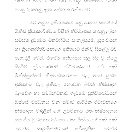
එක්වන නිසා යමක හරි වැරද්ද ඉතිහාසය විසින්
තහවුරු කරනු ඇත යන්න තාර්කික වේ.
මේ අනුව ඉතිහාසයේ යනු මානව සමාජයේ
මිනිස් ක්‍රියාකාරීත්වය විසින් නිර්මාණය කරනු ලබන
සමස්ත ද්‍රව්‍යමය මතවාදීමය සංකල්පයම, ,ප්‍රපංචයන්
හා ක්‍රියාකාරීත්වයන්ගේ අතීතයට එක් වූ සියල්ල බව
පැහැදිලි වෙයි. එසේම ඉතිහාසය තුල සිදු වූ සියලු
සිදුවීම් ක්‍රියාකාරකම් නිර්මාණයන් තනි තනි
මිනිස්සුන්ගේ හිතුවක්කාරකම් වල හෝ යුක්ත
දක්ෂකම් වල ප්‍රතිඵල නොවන බවත් නිෂ්පාදන
බලවේග හා සම්බන්ධතාව ගැටුමේ ප්‍රතිවිරෝධයන්
ඔස්සේ වර්ධනය වන සමාජ ආර්ථික රටාවන්ගේ
නිෂ්පාදන මාදිලීන් ගේ උවමනාව මත නිෂ්පාදනය
සමාජීය වුවමනාවන් මත වන මිනිසාගේ තනි තනි
මෙන්ම සාමූහිකත්වයක් සවිඥානික මෙන්ම