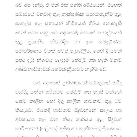
බව අප දනිමු. ඒ එක් එක් පන්ති අර්ථයෙනි. එහෙත්
සමාජයේ මතවාද තුළ තාක්ෂණික සොයාගැනීම් තුළ
සංකල්ප තුළ සත්‍යයන් කිහිපයක් තිබිය නොහැකි
බවත් සත්‍ය යනු යම් අදහසක්, මතයක් සංකල්පයක්
තුළ ප්‍රකෘතිය නිවැරදිව හා අංග සම්පූර්ණව
පරාවර්තනය වීමක් බවත් පැහැදිලිය. මෙහි දී යමක්
සත්‍ය දැයි නිශ්චය ලෙසම තේරුම් ගත හැකි මිනුම්
දණ්ඩ භාවිතාවත් හෙවත් ක්‍රියාවට නැගීම වේ.
යම් අදහසක් උත්සාහයක් අරගලයක් හරිද
වැරදිද යන්න හරියටම තේරුම් ගත හැකි වන්නේ
කෙටි කාලීන හෝ දිගු කාලීන භාවිතාව තුළ බව
කියැවේ. ඒකෙදි භාවිතාව සිදුවන්නේ කාලය හා
අවකාශය තුළ වන නිසා කාර්යය තුළ සිදුවන
භාවිතාවන් (චලිතය) අතීතයට නැතිනම් ඉතිහාසයට