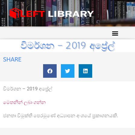
විමර්ශන – 2019 අප්‍රේල්
SHARE
විමර්ශන – 2019 අප්‍රේල්
මෙතනින් ලබා ගන්න
ජනතා විමුක්ති පෙරමුණේ අධ්‍යාපන අංශයේ ප්‍රකාශනයකි.