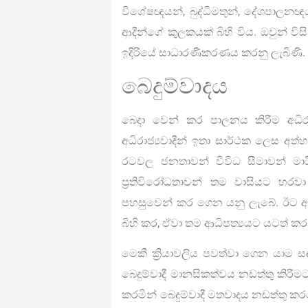
විශේෂඥයන්, බුද්ධිමතුන්, දේශපාලනඥය
ආදීන්ගේ කුලකයක් බිහි විය. ඔවුන් ව
ඉදිරියේ සාධාරණීකරණය කරනු ලැබිණි.
බෙදුම්වාදය
බෙදා වෙන් කර පාලනය කිරීම අධිරාජ්
අධිරාජ්‍යවාදීන් ඉතා සාර්ථක ලෙස අත්හ
රටවල ජනතාවන් විවිධ සීමාවන් මා
ප්‍රතිවිරෝධතාවන් තම වාසියට හර
පහසුවෙන් කර ගෙන යනු ලැබේ. ඊට අමතර
බිහි කර, ඒවා තම ආධිපත්‍යයට යටත් කර
මෙකී ක්‍රියාවලිය පවත්වා ගෙන යාම
බෙදුම්වාදී මානසිකත්වය නඩත්තු කිරීමට
කරමින් බෙදුම්වාදී මතවාදය නඩත්තු 