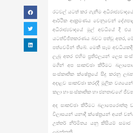
රටවල් යටත් කර ගැනීම අධිරාජ්‍යවාද
ආර්ථික ආක්‍රමණය වෙනුවෙන් දේශපා
අධිරාජ්‍යවාදයේ මුල් අවධියේ දී 
යටත්විජිතකරණය බවට පත්වූ අතර, ම
පත්වෙමින් තිබේ. මෙකී සෑම අවධියකද
ලැබූ අතර එහිම ප්‍රතිඵලයන් ලෙස සං
මගින් අප සාකච්ඡා කිරීමට බලාපොරො
සංස්කෘතික ක්ෂේත්‍රයේ සිදු කරනු ලබ
අදාළව සාකච්ඡා කරද්දී මූලික වශයෙ
කලා හා සංස්කෘතික හා ජනතාවගේ ජීව
අද සාකච්ඡා කිරීමට බලාපෙරොත්තු ව
විලාසයන් යනාදී ක්ෂේත්‍රයන් අයත් වන
උත්තර් නිර්මිතය යනු කිසියම් සමා
ලබන්නකි.