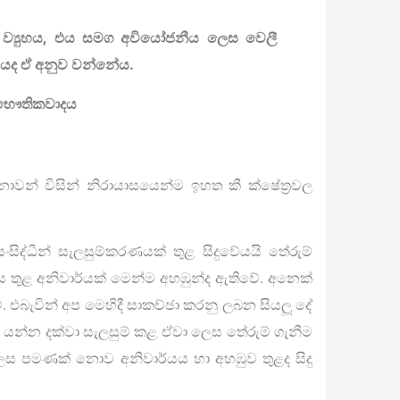
 ව්‍යුහය, එය සමග අවියෝජනීය ලෙස වෙලී
ුහයද ඒ අනුව වන්නේය.
ක භෞතිකවාදය
මනාවන් විසින් නිරායාසයෙන්ම ඉහත කී ක්ෂේත්‍රවල
ංසිද්ධීන් සැලසුම්කරණයක් තුළ සිදුවේයයි තේරුම්
වලිය තුළ අනිවාර්යක් මෙන්ම අහඹුන්ද ඇතිවේ. අනෙක්
 එබැවින් අප මෙහිදී සාකච්ඡා කරනු ලබන සියලූ දේ
 ‘ආ’ යන්න දක්වා සැලසුම් කළ ඒවා ලෙස තේරුම් ගැනීම
ෙස පමණක් නොව අනිවාර්යය හා අහඹුව තුළද සිදු