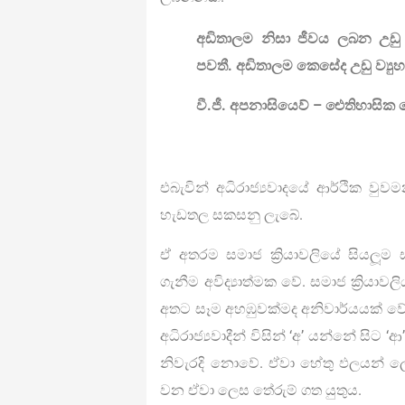
අඩිතාලම නිසා ජීවය ලබන උඩු
පවතී. අඩිතාලම කෙසේද උඩු ව්‍ය
වී.ජී. අපනාසියෙව් – ඓතිහාසි
එබැවින් අධිරාජ්‍යවාදයේ ආර්ථික වුව
හැඩතල සකසනු ලැබේ.
ඒ අතරම සමාජ ක්‍රියාවලියේ සියලූම ස
ගැනීම අවිද්‍යාත්මක වේ. සමාජ ක්‍රියා
අතට සෑම අහඹුවක්මද අනිවාර්යයක් වේ.
අධිරාජ්‍යවාදීන් විසින් ‘අ’ යන්නේ සිට
නිවැරදි නොවේ. ඒවා හේතු ඵලයන් ල
වන ඒවා ලෙස තේරුම් ගත යුතුය.