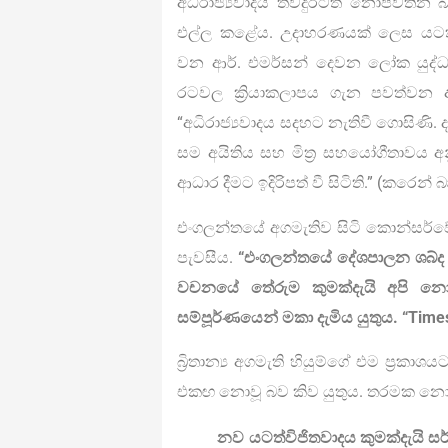
අධිරාජ්‍යවාදය තවදුරටත් නොපවතින බව
එල්ල කළේය. උදාහරණයක් ලෙස යටත්විජ
වන ආර්. එමර්සන් දෙවන ලෝක යුද
රටවල ක්‍රියාකලාපය ගැන පවත්වන අ
“අධිරාජ්‍යවාදය සදහට නැතිවී ගොසිණි
සම අයිතිය සහ මිත්‍ර සහයෝගීතාවය
ආධාර දීමට ඉදිරිපත් වී සිටිති.” (කරෙන
එංගලන්තයේ අගමැතිව සිටි කොන්සර්වේටි
පැවසීය.
“එංගලන්තයේ දේශපාලන ශබ්ද
වචනයේ තේරුම කුමක්දැයි අපි න
සම්පූර්ණයෙන් මකා දැමිය යුතුය. “Tim
බ්‍රිතාන්‍ය අගමැති හියුම්ගේ එම ප්‍රකා
එකඟ නොවූ බව කිව යුතුය. තරමක නොරි
නව යටත්විජිතවාදය කුමක්දැයි සර