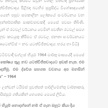
 තහවුරු කිරීමට ඔවුන් විශාල මතවාදී ප්‍රහාරයක්
ිතවාදය පිළිබඳ බටහිර සුප්‍රසිද්ධ විශේෂඥයෙක්
්ධයෙන් පසුව සමකාලීන ලෝකයේ සංවර්ධනය වන
න්තර්ජාතික සාකච්ඡාවකදී මෙසේ පවසා තිබිණි.
. දැන් ඒ රටවල් වර්ධනය වෙමින් පවතින රටවල් සමග
 අනුව කටයුතු කිරීමට ඒ රටවල ජනතා සංවර්ධනයට
් බෲටෙන්ටිස් – නව යටත්විජිතවාදය: හරය හා විධි)
ව්වාදී ඩග්ලස් හියුම් 1964 මාර්තු මාසයේදී මෙසේ
 කෝෂය තුළ නව යටත්විජිතවාදයට ඉඩක් නැත. එම
ොදනිමු. එම ද්වේශ සහගත වචනය අප මනසින්
es” – 1964
ශයට ලන්ඩන් ටයිම්ස් පුවත්පත් පාර්ලිමේන්තු වාර්තාකරු
ස්සුම් ගතියකින් හෙතෙම මෙසේ ලිවීය.
් හියුම් නොදන්නේ නම් ඒ ගැන ඔහුට කියා දිය