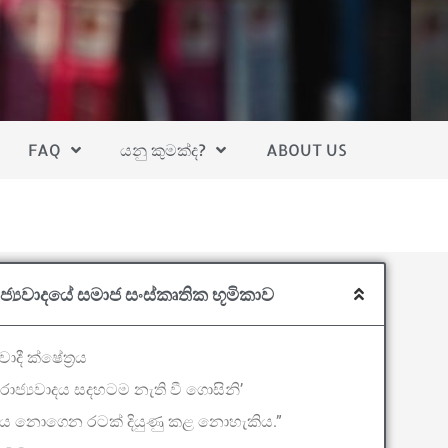
FAQ
යනු කුමක්ද?
ABOUT US
ාජ්‍යවාදයේ සමාජ සංස්කෘතික භූමිකාව
ාදී ක්ෂේත්‍රය
ිරාජ්‍යවාදය සදහටම නැති වී ගොසිනි’
ය නොගෙන රටක් දියුණු කළ නොහැකිය.”