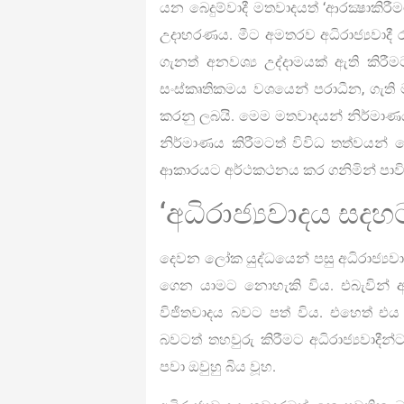
යන බෙදුම්වාදී මතවාදයත් ‘ආරක්‍ෂාක
උදාහරණය. මීට අමතරව අධිරාජ්‍යවාද
ගැනත් අනවශ්‍ය උද්දාමයක් ඇති කි
සංස්කෘතිකමය වශයෙන් පරාධීන, ගැති ම
කරනු ලබයි. මෙම මතවාදයන් නිර්මාණය ක
නිර්මාණය කිරීමටත් විවිධ තත්වයන්
ආකාරයට අර්ථකථනය කර ගනිමින් පාවිච්
‘අධිරාජ්‍යවාදය සදහ
දෙවන ලෝක යුද්ධයෙන් පසු අධිරාජ්‍යව
ගෙන යාමට නොහැකි විය. එබැවින් අ
විජිතවාදය බවට පත් විය. එහෙත් එය
බවටත් තහවුරු කිරීමට අධිරාජ්‍යවාද
පවා ඔවුහු බිය වූහ.