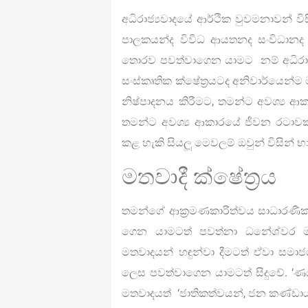
අධිරාජ්‍යවාදයේ ආර්ථික වුවමනාවන් ව
පාලකයන්ද විවිධ ආයතනද සංවිධානද ක්‍
තොරව පවත්වාගෙන යාමට නම් අධිරාජ්‍
සංස්කෘතික ක්ෂේත්‍රයටද අනිවාර්යෙන්ම ම
නිෂ්පාදනය කිරීමට, තමන්ට අවශ්‍ය 
තමන්ට අවශ්‍ය ආකාරයේ ජීවන රටාවක්
කළ හැකි සියලූ මෙවලම් ඔවුන් විසින් භ
මතවාදී ක්ෂේත්‍රය
තමන්ගේ ආක්‍රමණකාරිත්වය සාධාරණීකර
ගෙන යාමටත් පවත්නා ධනේශ්වර මතව
මතවාදයන් හඳුන්වා දීමටත් ඒවා සමාජ
ලෙස පවත්වාගෙන යාමටත් සිදුවේ. ‘
මතවාදයත් ‘ජාතිකත්වයන්, ජන කණ්ඩායම