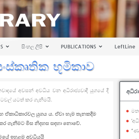
S
සිංහල ලිපි
PUBLICATIONS
LeftLine
සංස්කෘතික භූමිකාව
දයේ අවසන් අවධිය වන අධිරාජ්‍යවාදී යුගයේ දී
අධිර
 රටවල් යටත් කර ගැනීමයි.
මතව
නයේ සහ ඒකාධිකාරවල යුගය ය. ඒවා හැම තැනකදීම
‘අධ
්කර ගැනීමට මිස නිදහස සඳහා නොවේ.
“ණ
්‍රමයේ ඉහළම අවධියයි