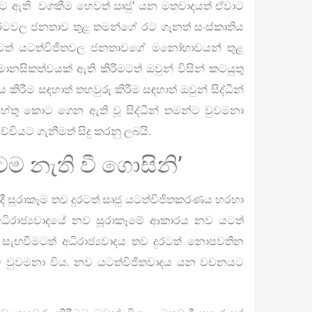
ිරීමට ඇති වගකීම හෙවත් ඍජු’ යන මතවාදයත් ඒවාට
ී රටවල ජනතාව තුළ තමන්ගේ රට ගැනත් සංස්කෘතිය
රීමටත් යටත්විජිතවල ජනතාවගේ මනෝභාවයන් තුළ
ානසිකත්වයක් ඇති කිරීමටත් ඔවුන් විසින් කටයුතු
ිරීම සඳහාත් තහවුරු කිරීම සඳහාත් ඔවුන් සිද්ධීන්
 හේතු කොට ගෙන ඇති වූ සිද්ධීන් තමන්ට වුවමනා
චියට ගැනීමත් සිදු කරනු ලබයි.
ටම නැති වී ගොසිනි’
ාදී සූරාකෑම තව දුරටත් සෘජු යටත්විජිතකරණය හරහා
ධිරාජ්‍යවාදයේ නව සූරාකෑමේ ආකාරය නව යටත්
 සැඟවීමටත් අධිරාජ්‍යවාදය තව දුරටත් නොපවතින
ීන්ට වුවමනා විය. නව යටත්විජිතවාදය යන වචනයට