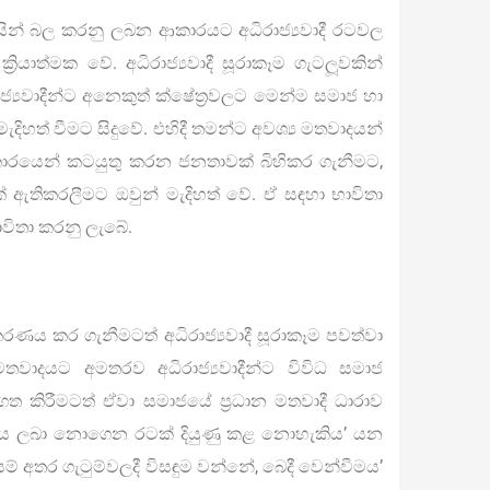
ිසින් බල කරනු ලබන ආකාරයට අධිරාජ්‍යවාදී රටවල
රියාත්මක වේ. අධිරාජ්‍යවාදී සූරාකෑම ගැටලූවකින්
යවාදීන්ට අනෙකුත් ක්ෂේත්‍රවලට මෙන්ම සමාජ හා
ැදිහත් වීමට සිදුවේ. එහිදී තමන්ට අවශ්‍ය මතවාදයන්
ආකාරයෙන් කටයුතු කරන ජනතාවක් බිහිකර ගැනීමට,
 ඇතිකරලීමට ඔවුන් මැදිහත් වේ. ඒ සඳහා භාවිතා
ාවිතා කරනු ලැබේ.
ණය කර ගැනීමටත් අධිරාජ්‍යවාදී සූරාකෑම පවත්වා
ාදයට අමතරව අධිරාජ්‍යවාදීන්ට විවිධ සමාජ
ගත කිරීමටත් ඒවා සමාජයේ ප්‍රධාන මතවාදී ධාරාව
ණය ලබා නොගෙන රටක් දියුණු කළ නොහැකිය’ යන
් අතර ගැටුම්වලදී විසඳුම වන්නේ, බෙදී වෙන්වීමය’