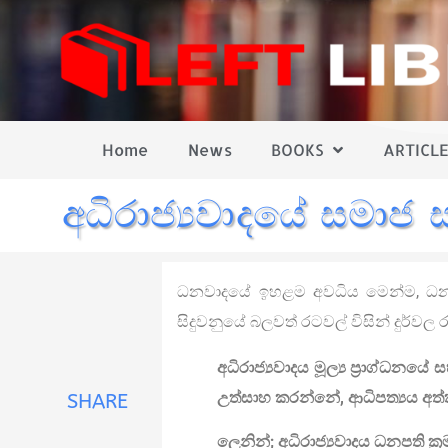
Home
News
BOOKS
ARTICLE
අධිරාජ්‍යවාදයේ සමාජ 
ධනවාදයේ ඉහළම අවධිය මෙන්ම, ධනවා
සිදුවනුයේ බලවත් රටවල් විසින් දුර්වල
අධිරාජ්‍යවාදය මූල්‍ය ප්‍රාග්ධ
උත්සාහ කරන්නේ, ආධිපත්‍යය අත
SHARE
ලෙනින්; අධිරාජ්‍යවාදය ධනපති ක