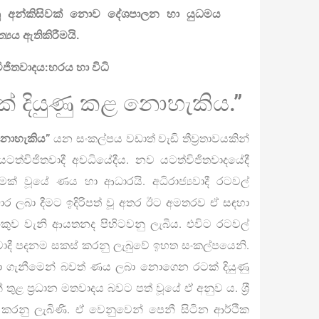
නු අන්කිසිවක් නොව දේශපාලන හා යුධමය
‍යය ඇතිකිරීමයි.
ජිතවාදය:හරය හා විධි
දියුණු කළ නොහැකිය.”
නොහැකිය”
යන සංකල්පය වඩාත් වැඩි තීව්‍රතාවයකින්
ත්විජිතවාදී අවධියේදීය. නව යටත්විජිතවාදයේදී
වලමක් වූයේ ණය හා ආධාරයි. අධිරාජ්‍යවාදී රටවල්
ාර ලබා දීමට ඉදිරිපත් වූ අතර ඊට අමතරව ඒ සඳහා
ැංකුව වැනි ආයතනද පිහිටවනු ලැබීය. එවිට රටවල්
දී පදනම සකස් කරනු ලැබුවේ ඉහත සංකල්පයෙනි.
බා ගැනීමෙන් බවත් ණය ලබා නොගෙන රටක් දියුණු
තුළ ප්‍රධාන මතවාදය බවට පත් වූයේ ඒ අනුව ය. ශ‍්‍රී
ත කරනු ලැබිණි. ඒ වෙනුවෙන් පෙනී සිටින ආර්ථික