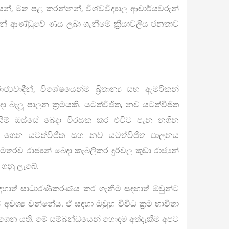
න්, මත පළ කරන්නන්, විශ්වවිද්‍යාල ආචාර්යවරුන්
ිසින් ආණ්ඩුවේ ණය ලබා ගැනීමේ ක්‍රියාවලිය ජනතාව
‍යවාදීන්, විශේෂයෙන්ම බ්‍රිතාන්‍ය සහ ඇමරිකන්
දා බැලූ පාලන ක්‍රමයකි. යටත්විජිත, නව යටත්විජිත
යිම් ඔස්සේ බෙදා විරසක කර එවිට පැන නගින
වා ගෙන යටත්විජිත සහ නව යටත්විජිත පාලනය
ව රාජ්‍යන් බෙදා කැබලිකර දුර්වල කුඩා රාජ්‍යන්
 ගනු ලැබේ.
 සඳහාත් සාධාරණීකරණය කර ගැනීම සඳහාත් ඔවුන්ට
 අවශ්‍ය වන්නේය. ඒ සඳහා ඔවුහු විවිධ ක්‍රම භාවිතා
කරගෙන යති. මේ සම්බන්ධයෙන් හොඳම අත්දැකීම අපට