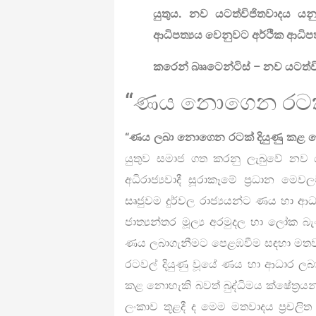
යුතුය. නව යටත්විජිතවාදය ය
ආධිපත්‍යය වෙනුවට අර්ථික ආධිපත්
කරෙන් බෲටෙන්ටිස් – නව යටත්වි
“ණය නොගෙන රටක් 
“ණය ලබා නොගෙන රටක් දියුණු කළ 
යුතුව සමාජ ගත කරනු ලැබුවේ නව යට
අධිරාජ්‍යවාදී සූරාකෑමේ ප්‍රධාන මෙ
සෘජුවම දුර්වල රාජ්‍යයන්ට ණය හා ආධ
ජාත්‍යන්තර මූල්‍ය අරමුදල හා ලෝක බ
ණය ලබාගැනීමට පෙළඹවීම සඳහා මතවා
රටවල් දියුණු වූයේ ණය හා ආධාර ල
කළ නොහැකි බවත් බුද්ධිමය ක්ෂේත්‍රයන් 
ලංකාව තූළදී ද මෙම මතවාදය ප්‍රචලි