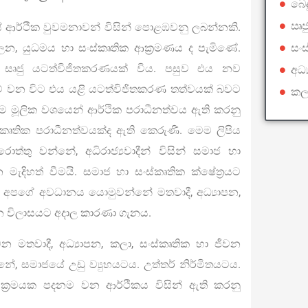
බෙද
ඍජ
යේ ආර්ථික වුවමනාවන් විසින් පොළඹවනු ලබන්නකි.
සං
ලන, යුධමය හා සංස්කෘතික ආක්‍රමණය ද පැමිණේ.
එය සෘජු යටත්විජිතකරණයක් විය. පසුව එය නව
අධ්
ේ වන විට එය යළි යටත්විජිතකරණ තත්වයක් බවට
කලා
ීම මූලික වශයෙන් ආර්ථික පරාධීනත්වය ඇති කරනු
ස්කෘතික පරාධීනත්වයක්ද ඇති කෙරුණි. මෙම ලිපිය
ත්තු වන්නේ, අධිරාජ්‍යවාදීන් විසින් සමාජ හා
න මැදිහත් වීමයි. සමාජ හා සංස්කෘතික ක්ෂේත්‍රයට
න් අපගේ අවධානය යොමුවන්නේ මතවාදී, අධ්‍යාපන,
න විලාසයට අදාල කාරණා ගැනය.
න මතවාදී, අධ්‍යාපන, කලා, සංස්කෘතික හා ජීවන
්නේ, සමාජයේ උඩු ව්‍යුහයටය. උත්තර් නිර්මිතයටය.
ජ ක්‍රමයක පදනම වන ආර්ථිකය විසින් ඇති කරනු