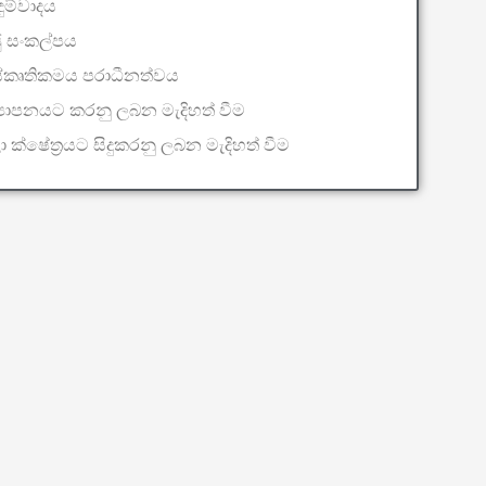
ුම්වාදය
ු සංකල්පය
ස්කෘතිකමය පරාධීනත්වය
‍යාපනයට කරනු ලබන මැදිහත් වීම
 ක්ෂේත්‍රයට සිදුකරනු ලබන මැදිහත් වීම