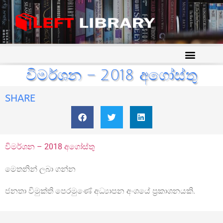
විමර්ශන – 2018 අගෝස්තු
SHARE
විමර්ශන – 2018 අගෝස්තු
මෙතනින් ලබා ගන්න
ජනතා විමුක්ති පෙරමුණේ අධ්‍යාපන අංශයේ ප්‍රකාශනයකි.