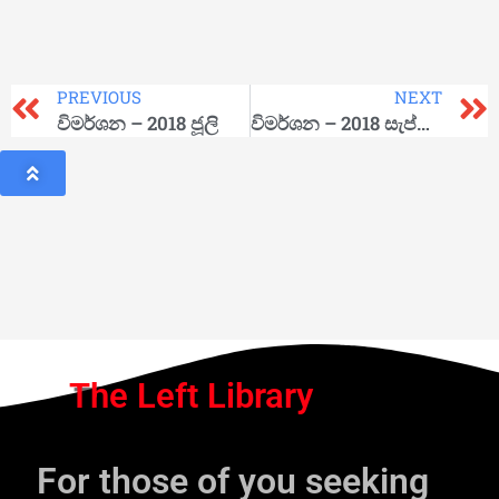
PREVIOUS
NEXT
විමර්ශන – 2018 ජූලි
විමර්ශන – 2018 සැප්තැම්බර්
The Left Library
For those of you seeking