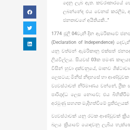
දෙනු ලැබ ඇත. කවරාකාරයේ හෝ
ලබන්නේද එය වෙනස් කරලීම, අ
ජනතාවගේ අයිතියකි…”
1774 ජූලි 04වැනි දින ඇමරිකාවේ ජනප
(Declaration of Independence) දෙ
යනු වත්මන් ඇමරිකානු එක්සත් ජනප
ලියවිල්ලය. සියවස් 03ක පමණ කාලයක ස
විසින් හුවා දක්වනුයේ, මානව ශිෂ්ටාචා
ලෙසටය; මිනිස් නිදහසේ හා ආණ්ඩුවක
ව්‍යවස්ථාවත් නිර්මාණය වන්නේ, ග‍්‍රීක
පාරිශුද්ධ ලෙස නොවේ; එය බිහිකිර
අරමුණු සහගත මැදිහත්වීමේ ප්‍රතිඵලයක
ව්‍යවස්ථාවක් යනු රටක ආණ්ඩුවක් ක්‍ර
බලය ක්‍රියාවේ යොදවනු ලැබිය හැක්කේ 