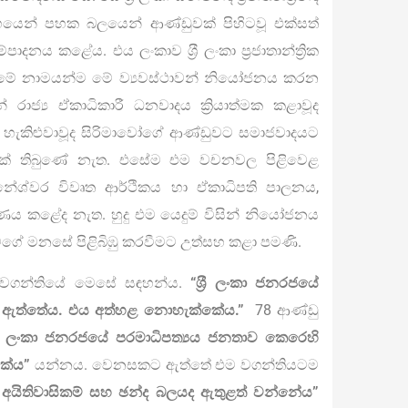
යෙන් පහක බලයෙන් ආණ්ඩුවක් පිහිටවූ එක්සත්
ාදනය කළේය. එය ලංකාව ශ‍්‍රී ලංකා ප්‍රජාතාන්ත්‍රික
මේ නාමයන්ම මේ ව්‍යවස්ථාවන් නියෝජනය කරන
් රාජ්‍ය ඒකාධිකාරී ධනවාදය ක්‍රියාත්මක කළාවූද
වාදය හැකිළුවාවූද සිරිමාවෝගේ ආණ්ඩුවට සමාජවාදයට
තීත්වයක් තිබුණේ නැත. එසේම එම වචනවල පිළිවෙළ
ශ්වර විවෘත ආර්ථිකය හා ඒකාධිපති පාලනය,
ර්මාණය කළේද නැත. හුදු එම යෙදුම් විසින් නියෝජනය
වගේ මනසේ පිළිබිඹු කරවීමට උත්සහ කළා පමණි.
නි වගන්තියේ මෙසේ සඳහන්ය.
“ශ‍්‍රී ලංකා ජනරජයේ
ටා ඇත්තේය. එය අත්හළ නොහැක්කේය.”
78 ආණ්ඩු
‍්‍රී ලංකා ජනරජයේ පරමාධිපත්‍යය ජනතාව කෙරෙහි
කේය”
යන්නය. වෙනසකට ඇත්තේ එම වගන්තියටම
 අයිතිවාසිකම් සහ ඡන්ද බලයද ඇතුළත් වන්නේය”