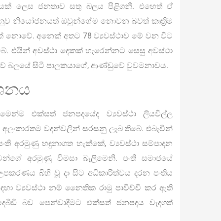
යක් ලෙස ජනතාව සතු බලය පිළිගනී. එහෙත් ඒ
අනුව නියෝජනයත් ඔවුන්ගේම නොවන බවත් කෘත්‍රිම
් නොවේ. අනෙක් අතට 78 ව්‍යවස්ථාව මේ වන විට
. එයින් අවස්ථා දෙකක් හැරෙන්නට සෙසු අවස්ථා
ේ බලයේ සිටි පාලකයාගේ, ආණ්ඩුවේ වුවමනාවය.
ාශනය
න්ම එක්සත් ජනපදයේද ව්‍යවස්ථා ලියවිල්ල
ාම අලංකාරතම වදන්වලින් සරසනු ලැබ තිබේ. එබැවින්
ි අරමුණු හඳුනාගත හැක්කේ, ව්‍යවස්ථා සම්පාදන
වූවන්ගේ අරමුණු විමසා බැලීමෙනි. පංති සමාජයේ
පකරණය බිහි වූ දා සිට අධිකාරිත්වය දරන පංතිය
සඳහා ව්‍යවස්ථා නම් නෛතික රාමු පාවිච්චි කර ඇති
 දෙබිඩි බව පෙන්වාදීමට එක්සත් ජනපදය වැදගත්