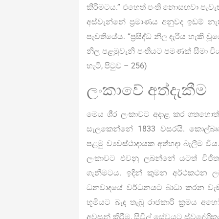
කිරීමටය.” එහෙත් පංති නොසඟවා පැවැත
අස්වැන්නේ ප්‍රමාණය අනුවද ඉඩම් 
පැවතියේය. “ප්‍රසිද්ධ නිල දැරිය හැකි 
නිල පළමුවැනි පංතියට පමණක් සීමා විය
හැටි, පිටුව – 256)
ලංකාවේ අත්දැකීම
මෙය ශී‍්‍ර ලංකාවට අදාළ කර ගතහ
සැලකෙන්නේ 1833 වසරයි. කොල්බෲක්
පළමු ව්‍යවස්ථාදායක අත්හදා බැලීම විය. 
ලංකාවට එවනු ලබන්නේ යටත් විජිත
ගැනීමටය. ඉදින් කුමන අර්ථකථන ලබ
ධනවාදයේ වර්ධනයට බාධා කරන වැඩවස
භූමියට බැඳ තැබූ රාජකාරි ක්‍රමය අහ
අවසන් කිරීම, සිවිල් සේවයට ස්වදේශික