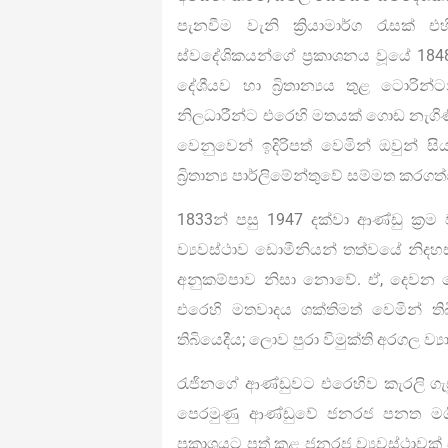
පැනවීම වැනි ක්‍රියාමාර්ග රැසක්
ස්වදේශිකයන්ගේ ප්‍රකාශනය වූයේ 184
දේශීයව හා බ්‍රිතාන්‍යය තුළ ටොරින
නිලධාරීන්ට එරෙහි මතයක් ගොඩ නැගි
වෙනුවෙන් ඉදිරිපත් වෙමින් ඔවුන්
බ්‍රිතාන්‍ය පාර්ලිමේන්තුවේ සම්මත කරග
1833න් පසු 1947 දක්වා ආණ්ඩු ක්‍රම
ව්‍යවස්ථාව ඩොමීනියන් තත්වයේ නිදහ
අනුකම්පාව නිසා නොවේ. ඒ, දෙවන ල
එරෙහි මතවාදය ශක්තිමත් වෙමින් තිබි
තිබියෙදීය; ලොව පුරා විමුක්ති අරගල ව්‍
රැජිනගේ ආණ්ඩුවට එරෙහිව කැරලි ගැ
පෙරමුණු ආණ්ඩුවේ ජනරජ පනත මගින
ප්‍රකාශයට පත් කළ ජනරජ ව්‍යවස්ථාවක් සම්ප