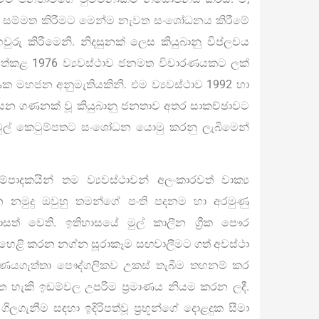
ියට, සම්මත කිරීමට මෙන්ම නැවත සංශෝධනය කිරීමේ
ුරු කිරීමෙනි. නිදසුනක් ලෙස කියුබානු විප්ලවය
ට පත්කළ 1976 ව්‍යවස්ථාව ජනමත විචාරණයකට ලක්
 මහජන අනුමැතියකිනි. එම ව්‍යවස්ථාව 1992 හා
යන ගණනක් වූ කියුබානු ජනතාව අතර සාකච්ඡාවට
් මුල් කෙටුම්පතට සංශෝධන යොමු කරනු ලැබීමෙන්
පාදකයින් තම ව්‍යවස්ථාවන් අලංකාරවත් වාක්‍ය
 නමුදු ඔවුහු තමන්ගේ පංති පදනම හා අරමුණු
ත් වෙති. ඉතිහාසයේ මුල් කාලීන ග්‍රීක පෞර
මුණු හෙළි කරන නග්න සූරාකෑම සඟවාලීමට ගත් අවස්ථා
ව “ණයගැත්තා පෞද්ගලිකව උකස් තැබීම තහනම් කර
ගත හැකි ඉඩම්වල උපරිම ප්‍රමාණය නියම කරන ලදී.
ගැනීම සඳහා ඉදිරිපත්වූ ප්‍රභූන්ගේ දොළදුක සීමා