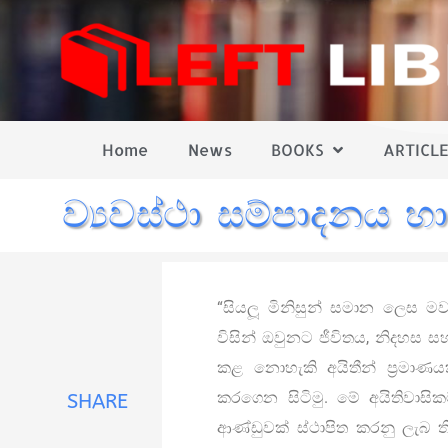
Home
News
BOOKS
ARTICLE
ව්‍යවස්ථා සම්පාදනය හා
“සියලූ මිනිසුන් සමාන ලෙස ම
විසින් ඔවුනට ජීවිතය, නිදහස ස
කළ නොහැකි අයිතීන් ප්‍රමාණයක්
කරගෙන සිටිමු. මේ අයිතිවාසි
SHARE
ආණ්ඩුවක් ස්ථාපිත කරනු ලැබ ත