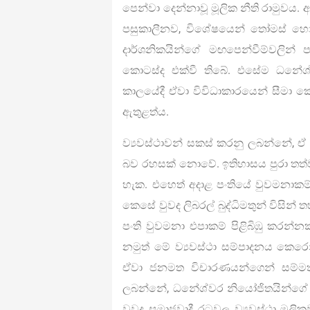
පෙන්වා දෙන්නාවූ මූලික නීති රාමුවය. ආ
පසුකාලීනව, විශේෂයෙන් තෝමස් හොබ්
දාර්ශනිකයින්ගේ මඟපෙන්වීම්වලින්
කොටස්ද එක්වී තිබේ. එසේම ධනේශ්ව
කාලයේදී ඒවා විවිධාකාරයෙන් සීමා කෙ
ඇතුළත්ය.
ව්‍යවස්ථාවන් සකස් කරනු ලබන්නේ, 
බව රහසක් නොවේ. ඉතිහාසය පුරා තත්ව
හැක. එහෙත් අදාළ පංතියේ වුවමනාක
කෙසේ වුවද ලිබරල් බුද්ධිමතුන් විසින්
පංති වුවමනා එපාකම් පිළිබිඹු කරන
නමුත් මේ ව්‍යවස්ථා සම්පාදනය කෙ
ඒවා ජනමත විචාරණයන්ගෙන් සම්ම
ලබන්නේ, ධනේශ්වර නියෝජිතයින්ගේ 
වුවද සමාජවාදී රටවල ව්‍යවස්ථා ම