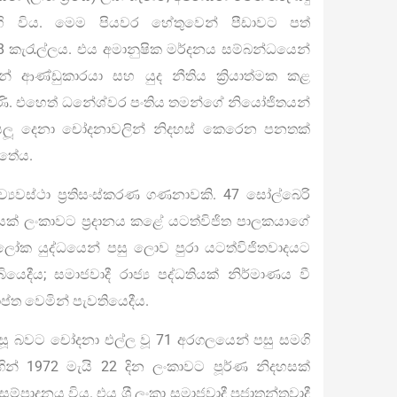
 එහි විය. මෙම පියවර හේතුවෙන් පීඩාවට පත්
8 කැරැල්ලය. එය අමානුෂික මර්දනය සම්බන්ධයෙන්
්ටන් ආණ්ඩුකාරයා සහ යුද නීතිය ක්‍රියාත්මක කළ
ණි. එහෙත් ධනේශ්වර පංතිය තමන්ගේ නියෝජිතයන්
 සියලූ දෙනා චෝදනාවලින් නිදහස් කෙරෙන පනතක්
ත්තේය.
 ව්‍යවස්ථා ප්‍රතිසංස්කරණ ගණනාවකි. 47 සෝල්බෙරි
සක් ලංකාවට ප්‍රදානය කළේ යටත්විජිත පාලකයාගේ
ෝක යුද්ධයෙන් පසු ලොව පුරා යටත්විජිතවාදයට
යෙදීය; සමාජවාදී රාජ්‍ය පද්ධතියක් නිර්මාණය වී
යාප්ත වෙමින් පැවතියෙදීය.
සූ බවට චෝදනා එල්ල වූ 71 අරගලයෙන් පසු සමගි
් 1972 මැයි 22 දින ලංකාවට පූර්ණ නිදහසක්
ාදනය විය. එය ශ‍්‍රී ලංකා සමාජවාදී ප්‍රජාතන්ත්‍රවාදී