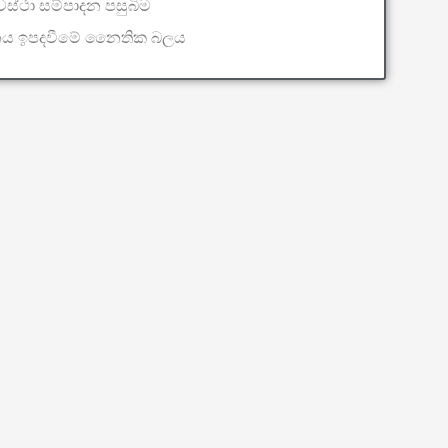
යවස්ථා සම්පාදන පසුබිම
ය ඉපදවීමේ නෛතික බලය