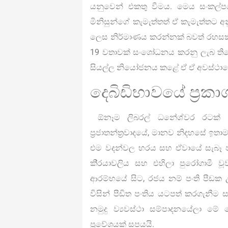
යනුවෙන් එකතු වීමය. මෙය සංකල්ප
මිනිසුන්ගේ කැමැත්තත් ඒ කැමැත්තට 
ලෙස නිර්මාණය කරන්නක් බවත් රහසක
19 වතාවක් සංශෝධනය කරනු ලැබ තිබේ
සියල්ල නියෝජනය කළේ ඒ ඒ අවස්ථාව
දෙබිඩිභාවයේ ප්‍රක
ඕනෑම ලිබරල් ධනේශ්වර රටක් මෙ
ප්‍රජාතන්ත්‍රවාදයේ, මානව නිදහසේ ඉත
එම වදන්වල හරය සහ ඒවායේ සැබෑ පංත
කි‍්‍රයාවලිය සහ එහිලා පුරෝගාමී 
ආරම්භයේ සිට, රජය නම් පංති පීඩක උ
විසින් පීඩිත පංතිය යටපත් කරගැනීම 
නමුදු ව්‍යවස්ථා සම්පාදනයේලා මේ
ප්‍රවේශයක් සපයයි.