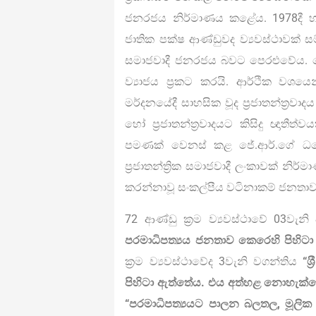
ජනරජය නිර්මාණය කළේය. 1978දී හ
ජාතික පක්ෂ ආණ්ඩුවද ව්‍යවස්ථාවක් සම්ප
සමාජවාදී ජනරජය බවට පෙරළුවේය. 
ව්‍යාජය ප්‍රකට කරයි. ආර්ථික වශයෙන
මර්දනයේදී සාහසික වූද ප්‍රජාතන්ත්‍ර
හෝ ප්‍රජාතන්ත්‍රවාදයට කිසිදු ඥා
පමණක් වෙනස් කළ ජේ.ආර්.ගේ ධනේ
ප්‍රජාතන්ත්‍රික සමාජවාදී ලංකාවක් නි
කරන්නාවූ සංකල්පීය වටිනාකම් ජනතා
72 ආණ්ඩු ක්‍රම ව්‍යවස්ථාවේ 03වැ
පරමාධිපත්‍යය ජනතාව කෙරෙහි පිහි
ක්‍රම ව්‍යවස්ථාවේද 3වැනි වගන්තිය
“ශ
පිහිටා ඇත්තේය. එය අත්හළ නොහැක්
“පරමාධිපත්‍යයට පාලන බලතල, මූලික