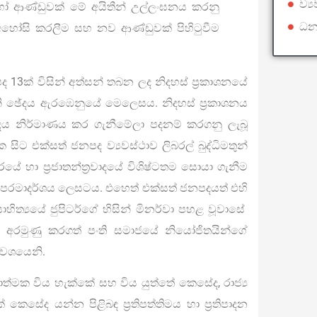
ව්‍
 ආණ්ඩුවක් මේ අයිතීන් උල්ලංඝනය කරනු
ධන
හෝසි කරලීම සහ නව ආණ්ඩුවක් පිහිටුවීම
ද 13ක් විසින් අත්සන් තබන ලද නිදහස් ප්‍රකාශනයේ
වැනි ඡේදය ඇරඹෙනුයේ මෙලෙසය. නිදහස් ප්‍රකාශනය
දය නිර්මාණය කර ගැනීමේලා පදනම් කරගනු ලැබූ
ිට එක්සත් ජනපද ව්‍යවස්ථාව ලිබරල් බුද්ධිමතුන්
රයේ හා ප්‍රජාතන්ත්‍රවාදයේ විශිෂ්ටතම සොයා ගැනීම
 පරමාදර්ශය ලෙසටය. එහෙත් එක්සත් ජනපදයත් එහි
 සාහිත්‍යයේ ජුපිටර්ගේ හිසින් මිනර්වා පහළ වූවාසේ
ීම අරමුණු කරගත් පංති සමාජයේ නියෝජිතයින්ගේ
් වශයෙනි.
ියාත්මක විය හැක්කේ සහ විය යුත්තේ කෙසේද, රාජ්‍ය
කෙසේද යන්න පිළිබඳ ප්‍රතිපත්තිමය හා ප්‍රතිපාදන