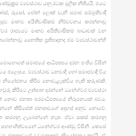
ණ්ඩුක්‍රම ව්‍යවස්ථාව යනු රටක මූලික නීතියයි. එයට
ස්, රූසෝ, ජෝන් ලොක් වැනි සමාජ සම්මුතිවාදී
 පසුව මානව අයිතිවාසිකම් නිර්වචනය කරන්නාවූ
ර රාජ්‍යයට මානව අයිතිවාසිකම් බාධාවක් වන
රෙන්නාවූ නෛතික ප්‍රතිපාදනද එම ව්‍යවස්ථාවන්හි
ඒ මොහොතේ සමාජයේ ආධිපත්‍යය දරන පංතිය විසින්
ය එලෙසය. ව්‍යවස්ථාව ධනවාදී හෝ සමාජවාදී විය
ම් නියෝජනය කිරීම නොවැළැක්විය හැකි කරුණකි.
 තහවුරු කිරීමට උත්සාහ දරන්නේ ධනේශ්වර ව්‍යවස්ථා
්නක් නොව ජනතා පරමාධිපත්‍යයේ නිරූපනයක් බවය.
රෙන්නේ කිසිසේත් ජනතාවගේ අදහස් අනුව නොවේ.
ත කරගනු ලැබෙන්නේ නැත. ඒවා සකස් කරගනු
සහභාගිත්වයෙන් ධනේශ්වර ආණ්ඩු විසිනි. කෙසේ
ූලිකවම ජනතාවගේ වුවමනාකම් නියෝජනය කරයි. ඒ,