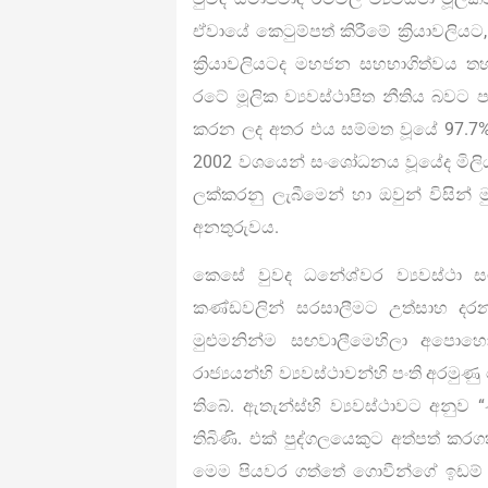
ඒවායේ කෙටුම්පත් කිරීමේ ක්‍රියාවල
ක්‍රියාවලියටද මහජන සහභාගිත්වය තහව
රටේ මූලික ව්‍යවස්ථාපිත නීතිය බව
කරන ලද අතර එය සම්මත වූයේ 97.7%ක
2002 වශයෙන් සංශෝධනය වූයේද මිලි
ලක්කරනු ලැබීමෙන් හා ඔවුන් විසින
අනතුරුවය.
කෙසේ වුවද ධනේශ්වර ව්‍යවස්ථා සම්
කණ්ඩවලින් සරසාලීමට උත්සාහ දරන
මුළුමනින්ම සඟවාලීමෙහිලා අපොහොස
රාජ්‍යයන්හි ව්‍යවස්ථාවන්හි පංති අර
තිබේ. ඇතැන්ස්හි ව්‍යවස්ථාවට අනු
තිබිණි. එක් පුද්ගලයෙකුට අත්පත් කර
මෙම පියවර ගත්තේ ගොවීන්ගේ ඉඩම් ගිල