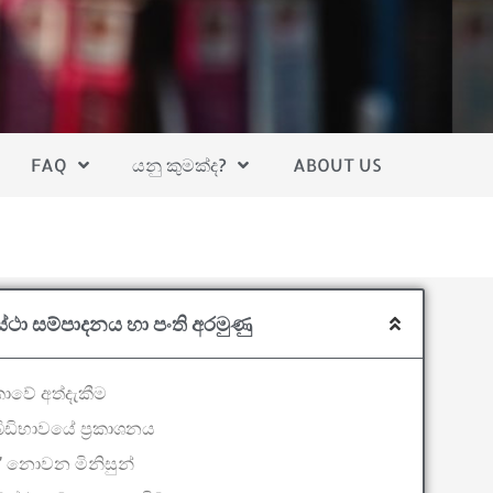
FAQ
යනු කුමක්ද?
ABOUT US
වස්ථා සම්පාදනය හා පංති අරමුණු
ාවේ අත්දැකීම
ිඩිභාවයේ ප්‍රකාශනය
ි’ නොවන මිනිසුන්