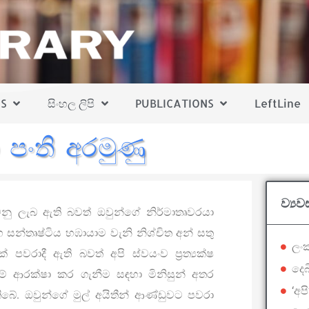
S
සිංහල ලිපි
PUBLICATIONS
LeftLine
 පංති අරමුණු
ව්‍ය
වනු ලැබ ඇති බවත් ඔවුන්ගේ නිර්මාතෘවරයා
හ සන්තෘෂ්ටිය හඹායාම වැනි නිශ්චිත අන් සතු
ලංක
 පවරාදී ඇති බවත් අපි ස්වයංව ප්‍රත්‍යක්ෂ
දෙබ
කම් ආරක්ෂා කර ගැනීම සඳහා මිනිසුන් අතර
‘අප
ිබේ. ඔවුන්ගේ මුල් අයිතීන් ආණ්ඩුවට පවරා