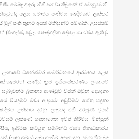
ිණි. මෙබඳු අතුරු නීති පනවා තිබුණේ ඒ වෙනුවෙනි.
නැත්තවුන්ද ලෙස සමාජය පංතිමය බෙදීමකට ලක්කර
වූයේ මුල් පංති තුනට අයත් මිනිසුන්ට පමණකි. උසස්තම
.” (එංගල්ස්, පවුල පෞද්ගලික දේපළ හා රජය ඇති වූ
ොත් ලංකාවේ ධනේශ්වර සංවර්ධනයේ ආරම්භය ලෙස
-කැමරන් ආණ්ඩු ක්‍රම ප්‍රතිසංස්කරණය ලංකාවේ
සැබැවින්ම බ්‍රිතාන්‍ය ආණ්ඩුව විසින් ඔවුන් දෙදෙනා
යේ වියදමට වඩා ආදායම අඩුවීමට හේතු හඳුනා
ාදීමට උත්සාහ දරනු ලැබුවද එහි අරමුණ වූයේ
ම් ලක්ෂණ හඳුනාගෙන ඉවත් කිරීමය. මිනිසුන්
ෝසිය, ආර්ථික කටයුතු සම්බන්ධ රාජ්‍ය ඒකාධිකාරය
යන් (ලාභ ශ්‍රමය) ලබා ගැනීම, අපනයන වෙත තීරු බදු