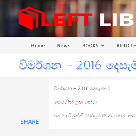
Home
News
BOOKS
ARTICLE
විමර්ශන – 2016 දෙසැම
විමර්ශන – 2016 දෙසැම්බර්
මෙතනින් ලබා ගන්න
ජනතා විමුක්ති පෙරමුණේ අධ්‍යාපන අංශ
SHARE