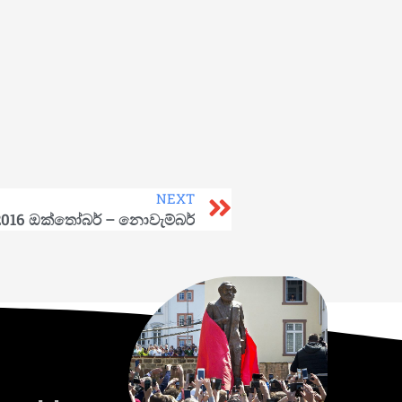
NEXT
2016 ඔක්තෝබර් – නොවැම්බර්