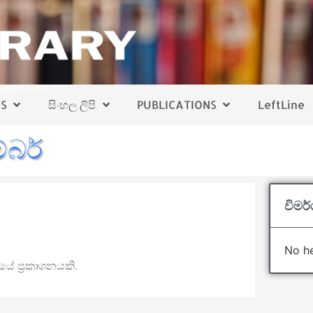
S
සිංහල ලිපි
PUBLICATIONS
LeftLine
්බර්
විමර
No he
යේ ප්‍රකාශනයකි.