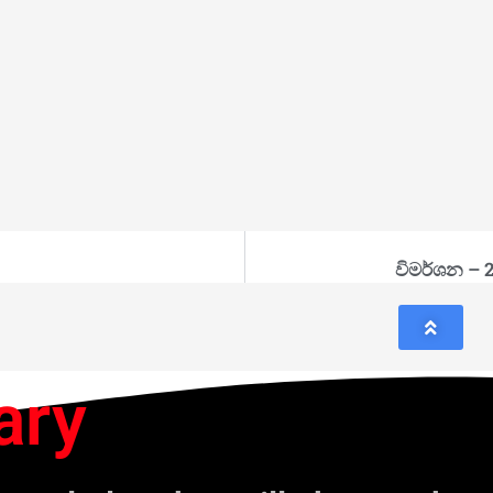
විමර්ශන – 
ary