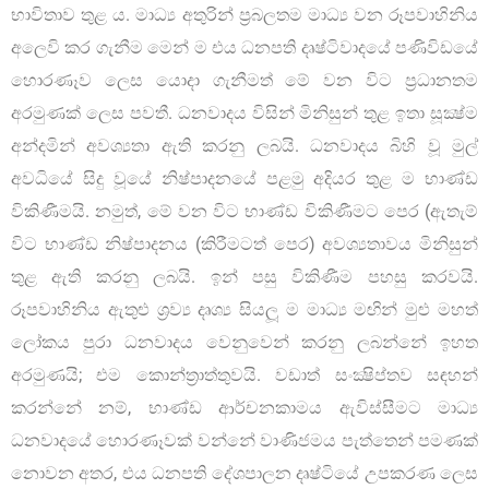
භාවිතාව තුළ ය. මාධ්‍ය අතුරින් ප‍්‍රබලතම මාධ්‍ය වන රූපවාහිනිය
අලෙවි කර ගැනීම මෙන් ම එය ධනපති දෘෂ්ටිවාදයේ පණිවිඩයේ
හොරණෑව ලෙස යොදා ගැනීමත් මේ වන විට ප‍්‍රධානතම
අරමුණක් ලෙස පවතී. ධනවාදය විසින් මිනිසුන් තුළ ඉතා සූක්‍ෂ්ම
අන්දමින් අවශ්‍යතා ඇති කරනු ලබයි. ධනවාදය බිහි වූ මුල්
අවධියේ සිදු වූයේ නිෂ්පාදනයේ පළමු අදියර තුළ ම භාණ්ඩ
විකිණීමයි. නමුත්, මේ වන විට භාණ්ඩ විකිණීමට පෙර (ඇතැම්
විට භාණ්ඩ නිෂ්පාදනය (කිරීමටත් පෙර) අවශ්‍යතාවය මිනිසුන්
තුළ ඇති කරනු ලබයි. ඉන් පසු විකිණීම පහසු කරවයි.
රූපවාහිනිය ඇතුළු ශ‍්‍රව්‍ය දෘශ්‍ය සියලූ ම මාධ්‍ය මඟින් මුළු මහත්
ලෝකය පුරා ධනවාදය වෙනුවෙන් කරනු ලබන්නේ ඉහත
අරමුණයි; එම කොන්ත්‍රාත්තුවයි. වඩාත් සංක්‍ෂිප්තව සඳහන්
කරන්නේ නම්, භාණ්ඩ ආර්චනකාමය ඇවිස්සීමට මාධ්‍ය
ධනවාදයේ හොරණෑවක් වන්නේ වාණිජමය පැත්තෙන් පමණක්
නොවන අතර, එය ධනපති දේශපාලන දෘෂ්ටියේ උපකරණ ලෙස