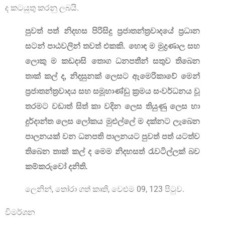
ද කටයුතු කරනු ලබයි.
පුවත් පත් නිදහස පිරිසිදු ප්‍රජාතන්ත්‍රවාදයේ ප්‍රධාන
සටන් පාඨවලින් තවත් එකකි. හොඳ ම මුද්‍රණාල සහ
ලොකු ම කඩදාසි තොග ධනපතීන් සතුව තිබෙන
තාක් කල් ද, නිදසුනක් ලෙසට ඇමෙරිකාවේ මෙන්
ප්‍රජාතන්ත්‍රවාදය සහ සමූහාණ්ඩු ක‍්‍රමය සංවර්ධනය වූ
තරමට වඩාත් සිත් කා වදින ලෙස තියුණු ලෙස හා
දුර්දාන්ත ලෙස ලෝකය මුළුල්ලේ ම දක්නට ලැබෙන
පාලනයක් වන ධනපති පාලනයට පුවත් පත් යටත්ව
තිබෙන තාක් කල් ද මෙම නිදහසත් රැවටිල්ලක් බව
කම්කරුවෝ දනිති.
ලෙනින්, තෝරා ගත් කෘති, වෙළුම 09, 123 පිටුව.
විමර්ශන