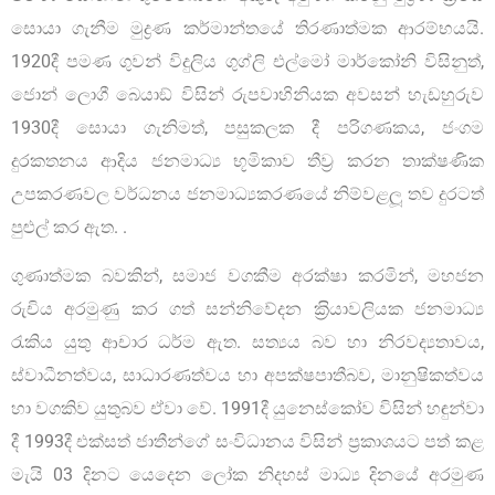
සොයා ගැනීම මුද්‍රණ කර්මාන්තයේ තිරණාත්මක ආරම්භයයි.
1920දී පමණ ගුවන් විදුලිය ගුග්ලි එල්මෝ මාර්කෝනි විසිනුත්,
ජොන් ලොගී බෙයාඞ් විසින් රුපවාහිනියක අවසන් හැඩහුරුව
1930දී සොයා ගැනිමත්, පසුකලක දී පරිගණකය, ජංගම
දුරකතනය ආදිය ජනමාධ්‍ය භූමිකාව තීව්‍ර කරන තාක්ෂණික
උපකරණවල වර්ධනය ජනමාධ්‍යකරණයේ නිම්වළලූ තව දුරටත්
පුළුල් කර ඇත. .
ගුණාත්මක බවකින්, සමාජ වගකීම අරක්ෂා කරමින්, මහජන
රුචිය අරමුණු කර ගත් සන්නිවේදන ක‍්‍රියාවලියක ජනමාධ්‍ය
රැකිය යුතු ආචාර ධර්ම ඇත. සත්‍යය බව හා නිරවද්‍යතාවය,
ස්වාධීනත්වය, සාධාරණත්වය හා අපක්ෂපාතීබව, මානුෂිකත්වය
හා වගකිව යුතුබව ඒවා වේ. 1991දී යුනෙස්කෝව විසින් හඳුන්වා
දී 1993දී එක්සත් ජාතීන්ගේ සංවිධානය විසින් ප‍්‍රකාශයට පත් කළ
මැයි 03 දිනට යෙදෙන ලෝක නිදහස් මාධ්‍ය දිනයේ අරමුණ