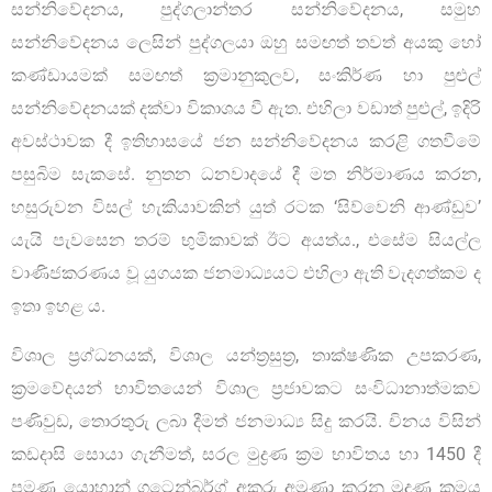
සන්නිවේදනය, පුද්ගලාන්තර සන්නිවේදනය, සමුහ
සන්නිවේදනය ලෙසින් පුද්ගලයා ඔහු සමඟත් තවත් අයකු හෝ
කණ්ඩායමක් සමඟත් ක්‍රමානුකුලව, සංකිර්ණ හා පුළුල්
සන්නිවේදනයක් දක්වා විකාශය වී ඇත. එහිලා වඩාත් පුළුල්, ඉදිරි
අවස්ථාවක දී ඉතිහාසයේ ජන සන්නිවේදනය කරළි ගතවීමේ
පසුබිම සැකසේ. නුතන ධනවාදයේ දී මත නිර්මාණය කරන,
හසුරුවන විසල් හැකියාවකින් යුත් රටක ‘සිව්වෙනි ආණ්ඩුව’
යැයි පැවසෙන තරම් භුමිකාවක් ඊට අයත්ය., එසේම සියල්ල
වාණිජකරණය වූ යුගයක ජනමාධ්‍යයට එහිලා ඇති වැදගත්කම ද
ඉතා ඉහළ ය.
විශාල ප‍්‍රග්ධනයක්, විශාල යන්ත්‍රසුත්‍ර, තාක්ෂණික උපකරණ,
ක්‍රමවේදයන් භාවිතයෙන් විශාල ප‍්‍රජාවකට සංවිධානාත්මකව
පණිවුඩ, තොරතුරු ලබා දීමත් ජනමාධ්‍ය සිදු කරයි. චිනය විසින්
කඩදාසි සොයා ගැනීමත්, සරල මුද්‍රණ ක්‍රම භාවිතය හා 1450 දී
පමණ යොහාන් ගුටෙන්බර්ග් අකුරු අමුණා කරනු මුද්‍රණ ක්‍රමය