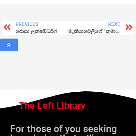
PREVIOUS
NEXT
රෝසා ලක්ෂම්බර්ග්
මැකියාවෙලීගේ “කුමාරයා”
The Left Library
For those of you seeking