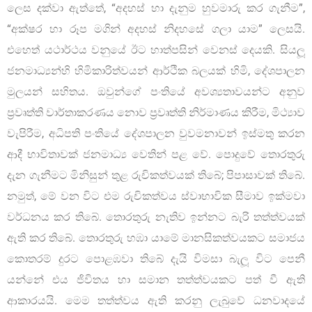
ලෙස දක්වා ඇත්තේ, “අදහස් හා දැනුම හුවමාරු කර ගැනීම”,
“අක්ෂර හා රූප මගින් අදහස් නිදහසේ ගලා යාම” ලෙසයි.
එහෙත් යථාර්ථය වනුයේ ඊට හාත්පසින් වෙනස් දෙයකි. සියලූ
ජනමාධ්‍යන්හි හිමිකාරිත්වයන් ආර්ථික බලයක් හිමි, දේශපාලන
මුලයන් සහිතය. ඔවුන්ගේ පංතියේ අවශ්‍යතාවයන්ට අනුව
ප‍්‍රවෘත්ති වාර්තාකරණය නොව ප‍්‍රවෘත්ති නිර්මාණය කිරීම, මිථ්‍යාව
වැපිරීම, අධිපති පංතියේ දේශපාලන වුවමනාවන් ඉස්මතු කරන
ආදී භාවිතාවක් ජනමාධ්‍ය වෙතින් පළ වේ. පොදුවේ තොරතුරු
දැන ගැනීමට මිනිසුන් තුළ රුචිකත්වයක් තිබේ; පිපාසාවක් තිබේ.
නමුත්, මේ වන විට එම රුචිකත්වය ස්වාභාවික සීමාව ඉක්මවා
වර්ධනය කර තිබේ. තොරතුරු නැතිව ඉන්නට බැරි තත්ත්වයක්
ඇති කර තිබේ. තොරතුරු හඹා යාමේ මානසිකත්වයකට සමාජය
කොතරම් දුරට පොළඹවා තිබේ දැයි විමසා බැලූ විට පෙනී
යන්නේ එය ජිවිතය හා සමාන තත්ත්වයකට පත් වී ඇති
ආකාරයයි. මෙම තත්ත්වය ඇති කරනු ලැබුවේ ධනවාදයේ