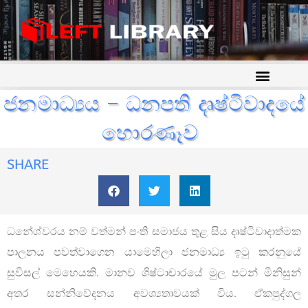
ජනමාධ්‍යය – ධනපති දෘෂ්ටිවාදයේ
හොරණෑව
SHARE
ධනේශ්වරය නම් වත්මන් පංති සමාජය තුළ සිය දෘෂ්ටිවාදාත්මක
පාලනය පවත්වාගෙන යාමෙහිලා ජනමාධ්‍ය ඉටු කරනුයේ
සුවිසල් මෙහෙයකි. මානව ශිෂ්ටාචාරයේ මුල පටන් මිනිසුන්
අතර සන්නිවේදනය අවශ්‍යතාවයක් විය. ඒකපුද්ගල