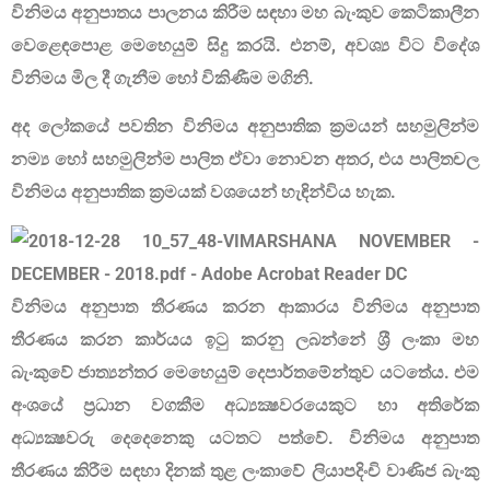
විනිමය අනුපාතය පාලනය කිරීම සඳහා මහ බැංකුව කෙටිකාලීන
වෙළෙඳපොළ මෙහෙයුම් සිදු කරයි. එනම්, අවශ්‍ය විට විදේශ
විනිමය මිල දී ගැනීම හෝ විකිණීම මගිනි.
අද ලෝකයේ පවතින විනිමය අනුපාතික ක‍්‍රමයන් සහමුලින්ම
නම්‍ය හෝ සහමුලින්ම පාලිත ඒවා නොවන අතර, එය පාලිතචල
විනිමය අනුපාතික ක‍්‍රමයක් වශයෙන් හැඳින්විය හැක.
විනිමය අනුපාත තීරණය කරන ආකාරය විනිමය අනුපාත
තීරණය කරන කාර්යය ඉටු කරනු ලබන්නේ ශ‍්‍රී ලංකා මහ
බැංකුවේ ජාත්‍යන්තර මෙහෙයුම් දෙපාර්තමේන්තුව යටතේය. එම
අංශයේ ප‍්‍රධාන වගකීම අධ්‍යක්‍ෂවරයෙකුට හා අතිරේක
අධ්‍යක්‍ෂවරු දෙදෙනෙකු යටතට පත්වේ. විනිමය අනුපාත
තීරණය කිරීම සඳහා දිනක් තුළ ලංකාවේ ලියාපදිංචි වාණිජ බැංකු