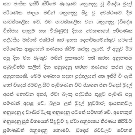
සහ ජාතික ඉතිරි කිරීමේ බැංකුවේ ගනුදෙනු වූ විදේශ මුදල්
පරිගණක ජාලය මගින් ගනුදෙනු සිදු වූ අවස්ථාවේ දීම
යාවත්කාලීන වේ. එම යාවත්කාලීන වන ගනුදෙනු (විදේශ
විනිමය ගැනුම් සහ විකිණුම්) දිනය අවසානයේ පරිගණක
පද්ධතිය ඔස්සේ එක්රැස් කර ඉහත දෙපාර්තමේන්තුව යටතේ
පරිගණක ආශ‍්‍රයෙන් ගණනය කිරීම් කරනු ලැබේ. ඒ අනුව ඊට
පසු දින මහ බැංකුව මගින් ප‍්‍රකාශයට පත් කරන අනුපාතය
සැබැවින්ම කලින් දින ගනුදෙනු හරහා ගණනය කරන ලද
අනුපාතයකි. මෙම ගණනය සඳහා පුද්ගලයන් අත ඉතිරි වී ඇති
හෝ විදෙස් රටවල සිට පැමිණෙන විට රැගෙන එන විදෙස් මුදල්
අයත් නොවන අතර, ඒවා බැංකු පද්ධතිය තුළට පැමිණි පසු
පමණක් අදාළ වේ. බලය ලත් මුදල් හුවමාරු ආයතනවල
ගනුදෙනු ද වාණිජ බැංකු ගනුදෙනු යටතේ සටහන් වේ. අනෙකුත්
ගනුදෙනු සුළු වශයෙන් සිදු වුව ද, ඒවා අනුපාතය තීරණය කිරීමට
ප‍්‍රමාණවත් ගනුදෙනු නොවේ. විදෙස් රටවලට වෙනත්