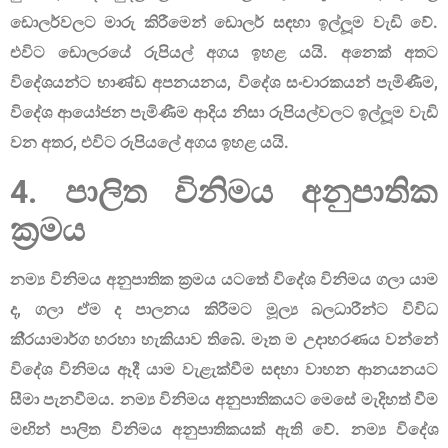
ඩොලර්වලට මාරු කිරීමෙන් ඩොලර් සඳහා ඉල්ලූම වැඩි වේ.
එවිට ඩොලරයේ රුපියල් අගය ඉහළ යයි. අනෙක් අතට
විදේශයන්ට භාණ්ඩ අපනයනය, විදේශ සංචාරකයන් පැමිණීම,
විදේශ ආයෝජන පැමිණීම ආදිය නිසා රුපියල්වලට ඉල්ලූම වැඩි
වන අතර, එවිට රුපියලේ අගය ඉහළ යයි.
4. පාලිත විනිමය අනුපාතික
ක‍්‍රමය
නම්‍ය විනිමය අනුපාතික ක‍්‍රමය යටතේ විදේශ විනිමය ගලා යාම
ද
, ගලා ඒම ද පාලනය කිරීමට මූල්‍ය බලධාරීන්ට විවිධ
කි‍්‍රයාමාර්ග හරහා හැකියාව තිබේ. මෑත ම උදාහරණය වන්නේ
විදේශ විනිමය ඈදී යාම වැළැක්වීම සඳහා වාහන ආනයනයට
සීමා පැනවීමය. නම්‍ය විනිමය අනුපාතිකයට මෙසේ මැදිහත් වීම
මඟින් පාලිත විනිමය අනුපාතිකයක් ඇති වේ. නම්‍ය විදේශ