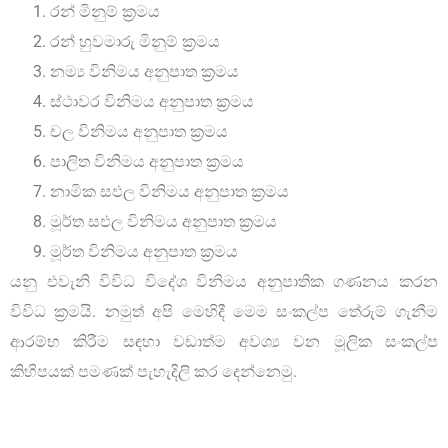
රන් මිනුම් ක‍්‍රමය
රන් හුවමාරු මිනුම් ක‍්‍රමය
නම්‍ය විනිමය අනුපාත ක‍්‍රමය
ස්ථාවර විනිමය අනුපාත ක‍්‍රමය
චල විනිමය අනුපාත ක‍්‍රමය
පාලිත විනිමය අනුපාත ක‍්‍රමය
නාමික සඵල විනිමය අනුපාත ක‍්‍රමය
මූර්ත සඵල විනිමය අනුපාත ක‍්‍රමය
මූර්ත විනිමය අනුපාත ක‍්‍රමය
යනු එවැනි විවිධ විදේශ විනිමය අනුපාතික ගණනය කරන
විවිධ ක‍්‍රමයි. නමුත් අපි මෙහිදී මෙම සංකල්ප තේරුම් ගැනීම
ආරම්භ කිරීම සඳහා වඩාත්ම අවශ්‍ය වන මූලික සංකල්ප
කිහිපයක් පමණක් පැහැදිලි කර දෙන්නෙමු.