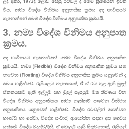
ලද අතර
, 1973දී ලොව
සෙසු රටවල් ද මෙම ක‍්‍රමයෙන් ඉවත්
විය.
නම්‍ය විදේශ විනිමය අනුපාතික ක‍්‍රමය
අද භාවිතයට
ගැනෙන්නේ මෙම විදේශ විනිමය අනුපාතික ක‍්‍රමයයි.
3. නම්‍ය විදේශ විනිමය අනුපාත
ක්‍රමය.
අද භාවිතයට ගැනෙන්නේ මෙම විදේශ විනිමය අනුපාතික
ක‍්‍රමයයි. නම්‍ය (Flexible) විදේශ විනිමය අනුපාතික ක‍්‍රමය සහ
පාවෙන (Floating)
විදේශ
විනිමය අනුපාතික ක‍්‍රමය යනුවෙන් ද
මෙය හැඳින්වේ. රුපියලට නැතහොත්
, ඒ ඒ
රට තුළ ඇති මුදල්
ඒකකයකට ඇති ඉල්ලූම සහ මුදල් සැපයුම මත තීරණය වන
විදේශ විනිමය අනුපාතිකය නම්‍ය නැතිනම් පාවෙන විනිමය
අනුපාතිකය යනුවෙන් හැඳින්වේ. විදේශ රටවලින් ගෙන්වන
භාණ්ඩ හා සේවා
, විදේශ සංචාර, ආයෝජන සඳහා අප ගෙවිය
යුත්තේ, විදේශ මුදල්වලිනි. ඒ ඩොලර් යැයි සිතුවහොත්, රුපියල්