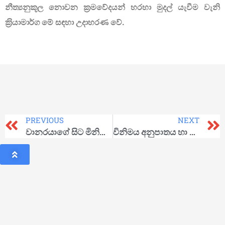
නීත්‍යනුකූල නොවන ක‍්‍රමවේදයන් හරහා මුදල් යැවීම වැනි
ක‍්‍රියාමාර්ග මේ සඳහා උදාහරණ වේ.
PREVIOUS
NEXT
වානරයාගේ සිට මිනිසා දක්වා පරිවර්තනය වීමේ දී ශ්‍රමය ඉටුකළ කාර්යභාරය
විනිමය අනුපාතය හා එහි කඩාවැටීම පිළිබඳ විමසා බැලීමක්