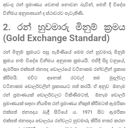
අඩංගු රන් ප‍්‍රමාණය වෙනස් නොවන බැවින්, මෙහි දී විදේශ
විනිමය අනුපාතයන් ද ස්ථාවරව පැවැතිණි.
2. රන් හුවමාරු මිනුම්
ක‍්‍රමය
(Gold Exchange Standard)
රන් මිනුම් ක‍්‍රමයට පසු පැමිණියේ මෙම රන් හුවමාරු මිනුම්
ක‍්‍රමය නම් විදේශ විනිමය අනුපාත ක‍්‍රමයයි. එහිදී සිදු වනුයේ
,
ඇමරිකා එක්සත් ජනපද ඩොලරයේ වටිනාකම රන්වලින් ප‍්‍රකාශ
කිරීමයි. එවිට අනෙක් රටවල් තම මුදල්වල
වටිනාකම
ඩොලර්වලින් ප‍්‍රකාශයට පත් කරයි. ඒ අනුව ඕනෑම
රන් ප‍්‍රමාණයක් ඩොලර්වලට
විකිණීමටත්
, ඕනෑම ඩොලර්
ප‍්‍රමාණයක් සඳහා නියමිත රන් ප‍්‍රමාණය නිකුත්
කිරීමටත් ඇමරිකා
එක්සත් ජනපදය බැඳී සිටියේ ය. 1971 සිට ඇමරිකා
එක්සත්
ජනපදය ඩොලරය රන්වලට හුවමාරු කිරීම නතර කරන