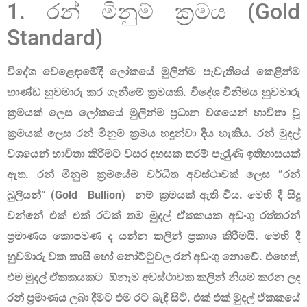
1. රන් මිනුම් ක‍්‍රමය (Gold
Standard)
විදේශ වෙළෙඳාමේදීි ලෝකයේ මුලින්ම පැවැතියේ කෙළින්ම
භාණ්ඩ හුවමාරු කර ගැනීමේ ක‍්‍රමයකි. විදේශ විනිමය හුවමාරු
ක‍්‍රමයක් ලෙස ලෝකයේ මුලින්ම ප‍්‍රධාන වශයෙන් භාවිතා වූ
ක‍්‍රමයක් ලෙස රන් මිනුම් ක‍්‍රමය හඳුන්වා දිය හැකිය. රන් මුදල්
වශයෙන් භාවිතා කිරීමට වසර දහසක තරම් පැරැුණි ඉතිහාසයක්
ඇත. රන් මිනුම් ක‍්‍රමයේම වර්ධිත අවස්ථාවක් ලෙස
”රන්
බුලියන්” (Gold Bullion) නම් ක‍්‍රමයක් ඇති විය. මෙහි දී සිදු
වන්නේ එක් එක් රටක් තම මුදල් ඒකකයක අඩංගු රත්තරන්
ප‍්‍රමාණය කොපමණ ද යන්න කලින් ප‍්‍රකාශ කිරීමයි. මෙහි දී
හුවමාරු වක කාසි හෝ නෝට්ටුවල රන් අඩංගු නොවේ. එහෙත්,
එම මුදල් ඒකකයකට ඕනෑම අවස්ථාවක කලින් නියම කරන ලද
රන් ප‍්‍රමාණය ලබා දීමට එම රට බැඳී සිටී. එක් එක් මුදල් ඒකකයේ