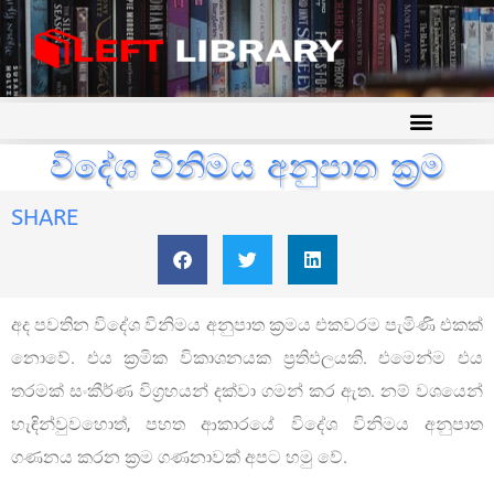
විදේශ විනිමය අනුපාත ක්‍රම
SHARE
අද පවතින විදේශ විනිමය අනුපාත ක‍්‍රමය එකවරම පැමිණි එකක්
නොවේ. එය ක‍්‍රමික විකාශනයක ප‍්‍රතිඵලයකි. එමෙන්ම එය
තරමක් සංකීර්ණ විග‍්‍රහයන් දක්වා ගමන් කර ඇත. නම් වශයෙන්
හැඳින්වුවහොත්, පහත ආකාරයේ විදේශ විනිමය අනුපාත
ගණනය කරන ක‍්‍රම ගණනාවක් අපට හමු වේ.