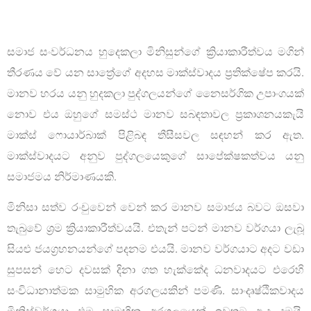
සමාජ සංවර්ධනය හුදෙකලා මිනිසුන්ගේ ක්‍රියාකාරීත්වය මගින්
තීරණය වේ යන සාත්‍රේගේ අදහස මාක්ස්වාදය ප්‍රතික්ෂේප කරයි.
මානව හරය යනු හුදකලා පුද්ගලයන්ගේ නෛසර්ගික උපාංගයක්
නොව එය ඔහුගේ සමස්ථ මානව සබඳතාවල ප්‍රකාශනයකැයි
මාක්ස් ෆොයාර්බාක් පිළිබඳ තීසීසවල සඳහන් කර ඇත.
මාක්ස්වාදයට අනුව පුද්ගලයෙකුගේ සාපේක්ෂකත්වය යනු
සමාජමය නිර්මාණයකි.
මිනිසා සත්ව රංචුවෙන් වෙන් කර මානව සමාජය බවට ඔසවා
තැබුවේ ශ්‍රම ක්‍රියාකාරීත්වයයි. එතැන් පටන් මානව වර්ගයා ලැබූ
සියළු ජයග්‍රහනයන්ගේ පදනම එයයි. මානව වර්ගයාට අදට වඩා
සුපසන් හෙට දවසක් දිනා ගත හැක්කේද ධනවාදයට එරෙහි
සංවිධානාත්මක සාමුහික අරගලයකින් පමණි. සාංදෘෂ්ඨිකවාදය