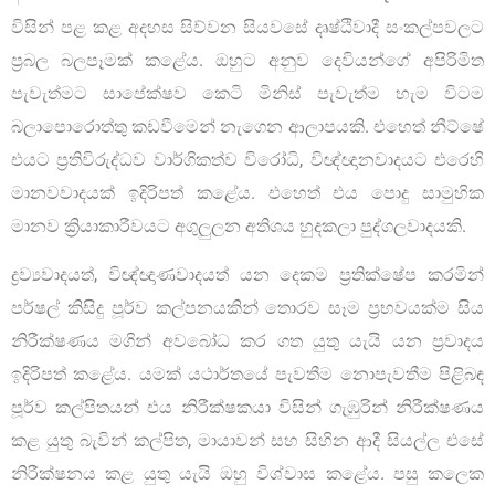
විසින් පළ කළ අදහස සිව්වන සියවසේ දෘෂ්ඨිවාදී සංකල්පවලට
ප්‍රබල බලපෑමක් කළේය. ඔහුට අනුව දෙවියන්ගේ අපිරිමිත
පැවැත්මට සාපේක්ෂව කෙටි මිනිස් පැවැත්ම හැම විටම
බලාපොරොත්තු කඩවීමෙන් නැගෙන ආලාපයකි. එහෙත් නීට්ෂේ
එයට ප්‍රතිවිරුද්ධව වාර්ගිකත්ව විරෝධි, විඥ්ඥානවාදයට එරෙහි
මානවවාදයක් ඉදිරිපත් කළේය. එහෙත් එය පොදු සාමුහික
මානව ක්‍රියාකාරීවයට අගුලුලන අතිශය හුදකලා පුද්ගලවාදයකි.
ද්‍රව්‍යවාදයත්, විඥ්ඥාණවාදයත් යන දෙකම ප්‍රතික්ෂේප කරමින්
පර්ෂල් කිසිදු පූර්ව කල්පනයකින් තොරව සෑම ප්‍රභවයක්ම සිය
නිරීක්ෂණය මගින් අවබෝධ කර ගත යුතු යැයි යන ප්‍රවාදය
ඉදිරිපත් කළේය. යමක් යථාර්තයේ පැවතීම නොපැවතීම පිළිබඳ
පූර්ව කල්පිතයන් එය නිරීක්ෂකයා විසින් ගැඹුරින් නිරීක්ෂණය
කළ යුතු බැවින් කල්පිත, මායාවන් සහ සිහින ආදී සියල්ල එසේ
නිරීක්ෂනය කළ යුතු යැයි ඔහු විශ්වාස කළේය. පසු කලෙක