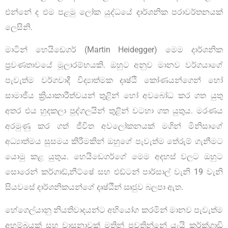
එන්නේ ද එම පළමු ලෝක යුද්ධයේ දාර්ශනික පරාවර්තනයක්
ලෙසිනි.
මාටින් හෙයිඩෙගර් (Martin Heidegger) මෙම දාර්ශනික
ප්‍රවණතාවයේ මූලාරම්භයකි. ඔහුට අනුව මානව වර්ගයාගේ
පැවැත්ම වර්ගවාදී විද්‍යාත්මක දෘෂ්ඨි කෝණයන්ගෙන් හෝ
සාමාජීය ක්‍රියාකාරීත්වයන් තුළින් හෝ අවබෝධ කර ගත යුතු
අතර එය හුදකලා පුද්ගලයින් තුළින් වටහා ගත යුතුය. මරණය
අරමුණු කර ගත් ජීවිත අවලෝකනයක් මගින් මිනිසාගේ
අධ්‍යාත්මය සුසමය කිරීමකින් ඔහුගේ පැවැත්ම තේරුම් ගැනීමට
යොමු කළ යුතුය. හෙයිඩෙගර්ගේ මෙම අදහස් වලට ඔහුට
සොරෙන් කර්ගාඩ්,නීට්ෂේ සහ එඩ්ටන් පාර්සාල් වැනි 19 වැනි
සියවසේ දාර්ශනිකයන්ගේ දෘෂ්ඨීන් ඍජුව බලපා ඇත.
හේගෙල්යානු නියතිවාදයන්ට අභියෝග කරමින් මානව පැවැත්ම
අහම්බයක් සහ වාසනාවක් මතින් පවතින්නේ යැයි කර්ක්ගාඩි