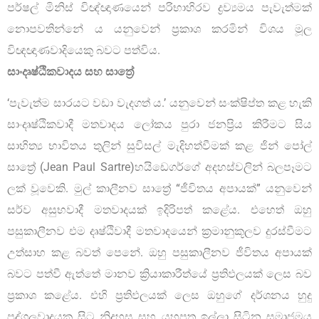
පර්ෂල් මිනිස් විඥ්ඥාණයෙන් පරිභාහිරව ද්‍රව්‍යමය පැවැත්මක්
නොපවතින්නේ ය යනුවෙන් ප්‍රකාශ කරමින් විශය මූල
විඥඥාණවාදියෙකු බවට පත්විය.
සාංදෘෂ්ඨිකවාදය සහ සාත්‍රේ
‘පැවැත්ම සාරයට වඩා වැදගත් ය.’ යනුවෙන් සංක්ෂිප්ත කළ හැකි
සාංදෘෂ්ඨිකවාදී මතවාදය ලෝකය පුරා ජනප්‍රිය කිරීමට සිය
සාහිත්‍ය භාවිතය තුලින් සුවිසල් මැදිහත්වීමක් කළ ජින් පෝල්
සාත්‍රේ (Jean Paul Sartre)හයිඩෙගර්ගේ අදහස්වලින් බලපෑමට
ලක් වූවෙකි. මුල් කාලීනව සාත්‍රේ “ජීවිතය අපායක්” යනුවෙන්
සර්ව අසුභවාදී මතවාදයක් ඉදිරිපත් කළේය. එහෙත් ඔහු
පසුකාලීනව එම දෘෂ්ඨිවාදී මතවාදයෙන් ක්‍රමානුකූලව දුරස්වීමට
උත්සාහ කළ බවත් පෙනේ. ඔහු පසුකාලීනව ජීවිතය අපායක්
බවට පත්වී ඇත්තේ මානව ක්‍රියාකාරීත්යේ ප්‍රතිඵලයක් ලෙස බව
ප්‍රකාශ කළේය. එහි ප්‍රතිඵලයක් ලෙස ඔහුගේ දර්ශනය හුදු
පුද්ගලවාදයක සිට නිදහස සහ යහපත ඉල්ලා සිටින සමාජමය