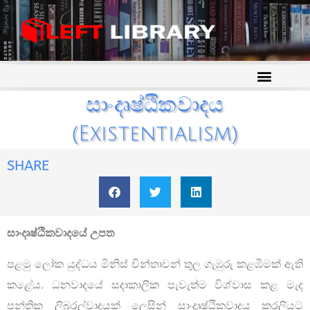
සාංදෘෂ්ඨිකවාදය
(Existentialism)
SHARE
සාංදෘෂ්ඨිකවාදයේ උපත
පළමු ලෝක යුද්ධය මිනිස් චින්තාවන් තුල ගැඹුරු කළඹීමක් ඇති
කළේය. ධනවාදයේ සදාකාලික පැවැත්ම විශ්වාස කළ මැද
පන්තික ලිබරල්වාදයක් ලෙසින් සාංදෘෂ්ඨිකවාදය කරලියට