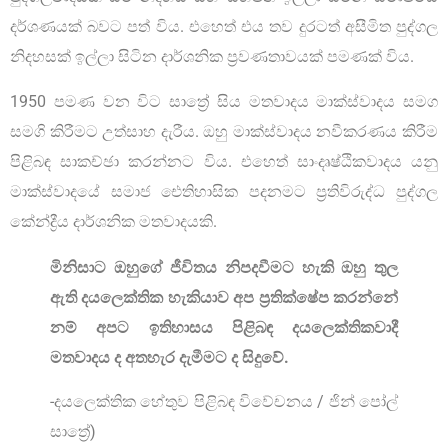
දර්ශණයක් බවට පත් විය. එහෙත් එය තව දුරටත් අසීමිත පුද්ගල
නිදහසක් ඉල්ලා සිටින දාර්ශනික ප්‍රවණතාවයක් පමණක් විය.
1950 පමණ වන විට සාත්‍රේ සිය මතවාදය මාක්ස්වාදය සමග
සමගි කිරීමට උත්සාහ දැරීය. ඔහු මාක්ස්වාදය නවීකරණය කිරීම
පිළිබඳ සාකච්ඡා කරන්නට විය. එහෙත් සාංදෘෂ්ඨිකවාදය යනු
මාක්ස්වාදයේ සමාජ ඓතිහාසික පදනමට ප්‍රතිවිරුද්ධ පුද්ගල
කේන්ද්‍රීය දාර්ශනික මතවාදයකි.
මිනිසාට ඔහුගේ ජීවිතය නිපදවීමට හැකි ඔහු තුල
ඇති දයලෙක්තික හැකියාව අප ප්‍රතික්ෂේප කරන්නේ
නම් අපට ඉතිහාසය පිළිබඳ දයලෙක්තිකවාදී
මතවාදය ද අතහැර දැමීමට ද සිදුවේ.
-දයලෙක්තික හේතුව පිළිබඳ විවේචනය / ජින් පෝල්
සාත්‍රේ)