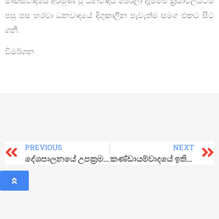
මාක්ස්වාදයේ අරමුණ වූ ධනවාදය පෙරලා දැමීමේ ක්‍රියාවලියටම
පසු පස හරවා ධනවාදයේ දිගුකාලීන පැවැත්ම සමග එකට සිට
ගනී.
විමර්ශන
PREVIOUS
NEXT
දේශපාලනයේ උපක්‍රම, උපාය මාර්ග හා මූලධර්ම
කණ්ඩායම්වාදයේ ඉතිහාසය