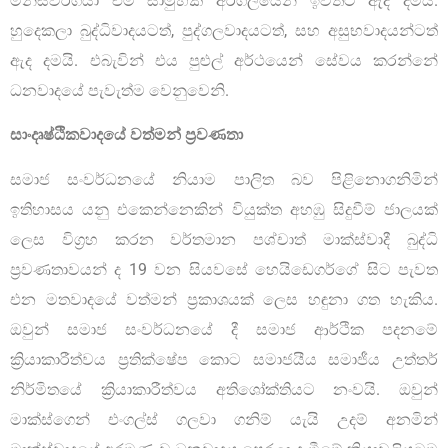
මිනිස්වර්ගයා එම සාමුහික අරගලයෙන් ඉවතට ඇද දමයි.
හුදෙකලා බුද්ධිවාදයටත්, පුද්ගලවාදයටත්, සහ අසුභවාදයන්ටත්
ඇද දමයි. එබැවින් එය පුළුල් අර්ථයෙන් සේවය කරන්නේ
ධනවාදයේ පැවැත්ම වෙනුවෙනි.
සාංදෘෂ්ඨිකවාදයේ වත්මන් ප්‍රවණතා
සමාජ සංවර්ධනයේ නියාම පාලිත බව පිළිනොගනිමින්
ඉතිහාසය යනු එකෙන්නෙකින් වියුක්ත අහඹු සිදුවීම් ජාලයක්
ලෙස විග්‍රහ කරන වර්තමාන පශ්චාත් මාක්ස්වාදී බුද්ධි
ප්‍රවණතාවයන් ද 19 වන සියවසේ හෙයිඩෙගර්ගේ සිට පැවත
එන මතවාදයේ වත්මන් ප්‍රකාශයක් ලෙස හඳුනා ගත හැකිය.
ඔවුන් සමාජ සංවර්ධනයේ දී සමාජ ආර්ථික පදනමේ
ක්‍රියාකාරීත්වය ප්‍රතික්ෂේප කොට සමාජයීය සමාජීය උත්තර්
නිර්මිතයේ ක්‍රියාකාරීත්වය අතිශෝක්තියට නංවයි. ඔවුන්
මාක්ස්ගෙන් එංගල්ස් ගලවා ගනිම් යැයි උදම් අනමින්