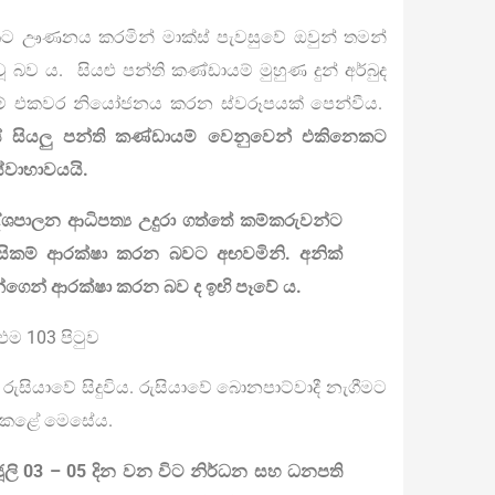
ට ඌණනය කරමින් මාක්ස් පැවසුවේ ඔවුන් තමන්
 බව ය. සියළු පන්ති කණ්ඩායම් මුහුණ දුන් අර්බුද
යම් එකවර නියෝජනය කරන ස්වරූපයක් පෙන්වීය.
ේ සියලු පන්ති කණ්ඩායම් වෙනුවෙන් එකිනෙකට
 ස්වාභාවයයි.
ශපාලන ආධිපත්‍ය උදුරා ගත්තේ කම්කරුවන්ට
ාසිකම් ආරක්ෂා කරන බවට අඟවමිනි. අනික්
්ගෙන් ආරක්ෂා කරන බව ද ඉඟි පෑවේ ය.
ම 103 පිටුව
ී රුසියාවේ සිදුවිය. රුසියාවේ බොනපාට්වාදී නැගීමට
තර කළේ මෙසේය.
 ජූලි 03 – 05 දින වන විට නිර්ධන සහ ධනපති