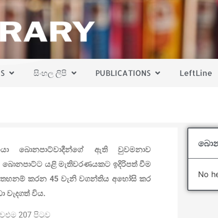
S
සිංහල ලිපි
PUBLICATIONS
LeftLine
බොන
භයා බොනපාට්වාදීන්ගේ ඇති වුවමනාව
 බොනපාට්ට යළි මැතිවරණයකට ඉදිරිපත් වීම
No he
ීම තහනම් කරන 45 වැනි වගන්තිය අහෝසි කර
 වැදගත් විය.
වෙළුම 207 පිටුව