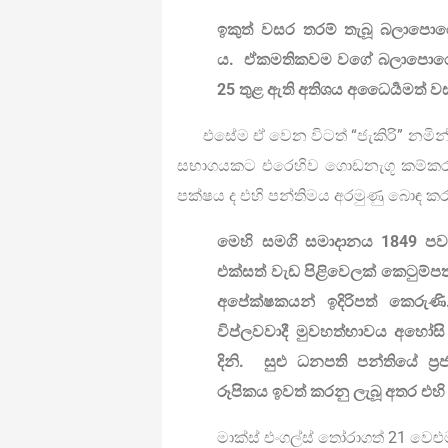
ඉකුත් වසර තරම් තැබූ බලාපො
ය. ඒකමතිකවම වගේ බලාපොරොත්ත
25 තුළ ඇති අතිශය අධෛර්‍යමත් ව
එසේම ඒ වෙන විටත් “ජැකිරි” නමින් ග
සභාගයකට එරෙහිව ගොඩනැගූ කම්කර
පක්ෂය ද එහි පන්තිමය අරමුණු බොඳ ක
මෙහි සමගි සමාදානය 1849 පවත
එක්සත් වැඩ පිළිවෙලක් කෙටුම්ප
අපේක්ෂකයන් ඉදිරිපත් කෙරුණි
විප්ලවවාදී මුවහත්භාවය අහෝසි 
දිනි. සුළු ධනපති පන්තියේ ප්‍රජ
රූපිකය ඉවත් කරනු ලැබූ අතර එහි
මාක්ස් එංගල්ස් තෝරාගත් 21 වෙළුම 