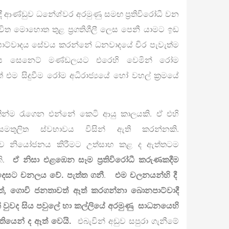
ආණ්ඩුව ධනේශ්වර අරමුණු සමඟ ප්‍රතිවිරෝධී වන
චිත මොහොත තුළ ප්‍රගතිශීලී ලෙස පෙනී යාමට ඉඩ
නපාට්වාදය සේවය කරන්නේ ධනවාදයේ චිර පැවැත්ම
 සිය සෙනෙට් මණ්ඩලයට එරෙහි වෙමින් රෝම
 එම සිදුවීම රෝම අධිරාජ්‍යයේ හෝ වහල් ක්‍රමයේ
 රැගෙන එන්නේ කෙටි ආයු කාලයකි. ඒ එහි
මතුලිත ස්වභාවය විසින් ඇති කරන්නකි.
ව නියෝජනය කිරීමට උත්සාහ කළ ද ඇත්තටම
කි.
ඒ නිසා එළඹෙන සෑම ප්‍රතිවිරෝධී කරුණකදීම
 දෙසට චනලය වේ. පැත්ත ගනී
.
එම චලනයන්හි දී
්, ගොවි ජනතාවත් ඈත් කරගන්නා බොනපාට්වාදී
වුවද සිය පවුලේ හා කල්ලියේ අරමුණු සාධනයෙහි
්තියෙන් ද ඈත් වෙයි.
එබැවින් අඩුව සපුරා ගැනීමේ