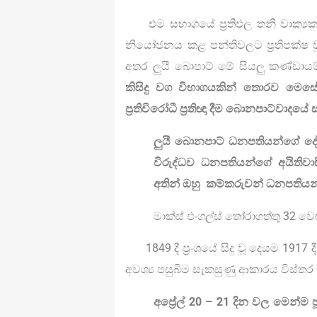
එම සභාගයේ ප්‍රතිඵල තනි වාක්‍යක
නියෝජනය කළ පන්තිවලට ප්‍රතිපක්ෂ වූ
අතර ලුයී බොපාට් මේ සියලු කණ්ඩා
කිසිදු වග විභාගයකින් තොරව මෙස
ප්‍රතිවිරෝධී ප්‍රතිඥා දීම බොනපාට්වාදයේ
ලුයී බොනපාට් ධනපතියන්ගේ දේ
විරුද්ධව ධනපතියන්ගේ අයිතිව
අතින් ඔහු කම්කරුවන් ධනපතියන
මාක්ස් එංගල්ස් තෝරාගත්තු 32 වෙළු
1849 දී ප්‍රංශයේ සිදු වූ දෙයම 1917 ද
අවශ්‍ය පසුබිම සැකසුණු ආකාරය විස්
අප්‍රේල් 20 – 21 දින වල මෙන්ම