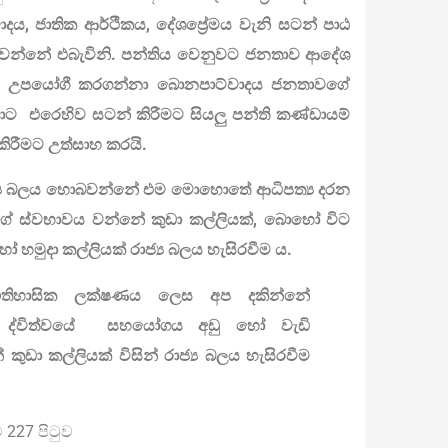
ාදය, ජාතික ආර්ථිකය, දේශප්‍රේමය වැනි සටන් පාඨ
ාඨ වන්නේ එබැවිනි. පන්තිය වෙනුවට ජනතාව ආදේශ
සූත්‍රය උපයෝගී කරගන්නා බොනපාට්වාදය ජනතාවගේ
ාට එරෙහිව සටන් කිරීමට සියලු පන්ති කණ්ඩායම්
ිරීමට උත්සාහ කරයි.
ාජ්‍ය බලය හොබවන්නේ එම මොහොතේ ආධිපත්‍ය දරන
් ගේ ස්වභාවය වන්නේ කුඩා කල්ලියක්, බොහෝ විට
ෝ හමුදා කල්ලියක් රාජ්‍ය බලය හැසිරවීම ය.
 ඓතිහාසික ලක්ෂණය ලෙස අප දකින්නේ
ගයන් ද්විත්වයේ සහයෝගය අඩු හෝ වැඩි
ඩා කල්ලියක් විසින් රාජ්‍ය බලය හැසිරවීම
227 පිටුව