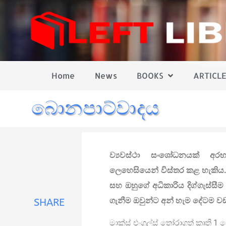
Home
News
BOOKS
ARTICLE
බොනපාට්වාදය
ව්‍යවස්ථා සංශෝධනයක් අර
ලෙහෙසියෙන් විස්තර කළ හැකිය.
සහ ඔහුගේ අධිකාරිය දිග්ගැස්ස
ගැනීම ඔවුන්ට අන් හැම දේටම වඩා
SHARE
මාක්ස් එංගල්ස් තෝරාගත් කෘති 1 