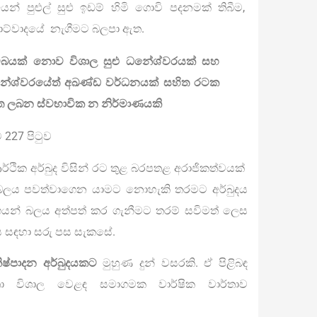
ෙන් පුළුල් සුළු ඉඩම් හිමි ගොවි පදනමක් තිබීම,
්වාදයේ නැගීමට බලපා ඇත.
ම්බයක් නොව විශාල සුළු ධනේශ්වරයක් සහ
 ධනේශ්වරයේත් අඛණ්ඩ වර්ධනයක් සහිත රටක
ත ලබන ස්වභාවික න නිර්මාණයකි
27 පිටුව
ර්ථික අර්බුද විසින් රට තුළ බරපතළ අරාජිකත්වයක්
‍ය බලය පවත්වාගෙන යාමට නොහැකි තරමට අර්බුදය
වේගයන් බලය අත්පත් කර ගැනීමට තරම් සවිමත් ලෙස
 සඳහා සරු පස සැකසේ.
ිෂ්පාදන අර්බුදයකට
මුහුණ දුන් වසරකි. ඒ පිළිබඳ
තා විශාල වෙළඳ සමාගමක වාර්ෂික වාර්තාව