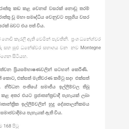
රොත්තු කඩ කළ වෙනස් වසරක් නොවූ තරම්
ු වූ මහා සමෘද්ධිය වෙනුවට පසුගිය වසර
සරක් බවට එය පත් විය.
ොවි කැරලි ඇති වෙමින් පැවතිනි. ප්‍රංශ ධනේශ්වර
ු සහ සුළු ධනේෂ්වර සභාගය වන නව Montegne
රගෙන සිටියහ.
්වන ප්‍රියසම්භාෂණවලින් සටහන් කෙරිණි.
ත් කොට, එක්සත් මැතිවරණ කමිටු සදා එක්සත්
. නිර්ධන පංතියේ සමාජීය ඉල්ලීම්වල තිබූ
කළ අතර එයට ප්‍රජාතන්ත්‍රවාදී පැහැයක් ලබා
ාතාන්ත්‍රික ඉල්ලීම්වලින් හුදු දේශපාලනිකමය
 සමාජවාදීමය පැහැයක් ඇති විය.
168 පිටු