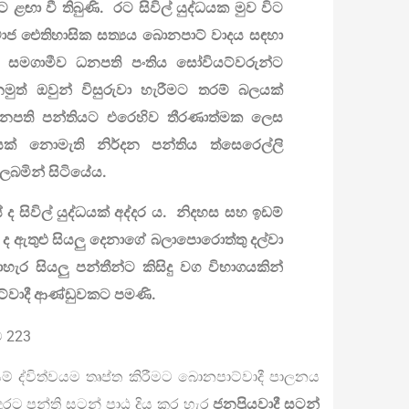
ළඟා වී තිබුණි. රට සිවිල් යුද්ධයක මුව විට
මාජ ඓතිහාසික සත්‍යය බොනපාට් වාදය සඳහා
ා සමගාමීව ධනපති පංතිය සෝවියට්වරුන්ට
ුත් ඔවුන් විසුරුවා හැරීමට තරම් බලයක්
නපති පන්තියට එරෙහිව තීරණාත්මක ලෙස
යක් නොමැති නිර්දන පන්තිය ත්සෙරෙල්ලි
බමින් සිටියේය.
 ද සිවිල් යුද්ධයක් අද්දර ය. නිදහස සහ ඉඩම්
් ද ඇතුළු සියලු දෙනාගේ බලාපොරොත්තු දල්වා
ැර සියලු පන්තීන්ට කිසිදු වග විභාගයකින්
වාදී ආණ්ඩුවකට පමණි.
 223
් ද්විත්වයම තෘප්ත කිරීමට බොනපාට්වාදී පාලනය
ුරට පන්ති සටන් පාඨ දිය කර හැර
ජනප්‍රියවාදී සටන්