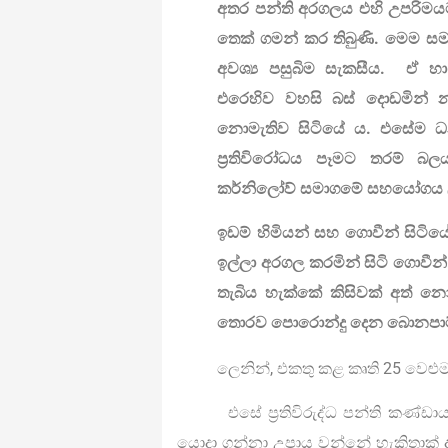
අතර පන්ති අරගලය එහි උපරිමයට 
තෙක් ගමන් කර තිබුණි. මෙම ස
අවශ්‍ය පසුබිම සැකසීය. ඒ හ
එරෙහිව වහසි බස් දොඩමින් නම
නොමැතිව සිටියේ ය. එසේම ධ
ප්‍රතිවිරෝධය පෑමට තරම් බල
කර්නිලෝව් සමාගමේ සහයෝගය ල
ඉඩම් හිමියන් සහ ගොවීන් සිටියේ
ඉල්ලා අරගල කරමින් සිටි ගොවීන
තැබිය හැක්කේ කිසිවක් අත් නොහ
තොරව පොරොන්දු දෙන බොනපාට්
ලෙනින්, එකතු කළ කෘති 25 වෙළුම
එසේ ප්‍රතිවිරුද්ධ පන්ති කණ්ඩායම
යොදා ගන්නා උපාය වන්නේ හැකිතාක් ද