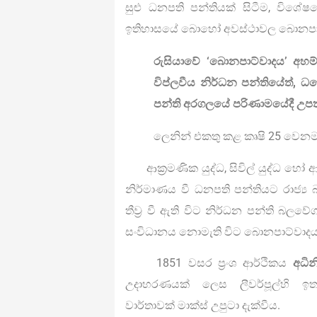
සුළු ධනපති පන්තියක් සිටීම, විශේෂය
ඉතිහාසයේ බොහෝ අවස්ථාවල බොනපාට
රුසියාවේ ‘බොනපාට්වාදය’ අහ
විප්ලවීය නිර්ධන පන්තියේත්,
පන්ති අරගලයේ පරිණාමයේදී උප
ලෙනින් එකතු කළ කෘෂි 25 වෙනම 2
ආක්‍රමණික යුද්ධ, සිවිල් යුද්ධ හෝ ආ
නිර්මාණය වී ධනපති පන්තියට රාජ්
තීව්‍ර වී ඇති විට නිර්ධන පන්ති බල
සංවිධානය නොමැති විට බොනපාට්වාදය
1851 වසර ප්‍රංශ ආර්ථිකය
අධින
උදාහරණයක් ලෙස ලීවර්පූල්හි ඉ
වාර්තාවක් මාක්ස් උපුටා දැක්වීය.