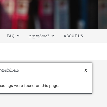
FAQ
යනු කුමක්ද?
ABOUT US
පාට්වාදය
adings were found on this page.