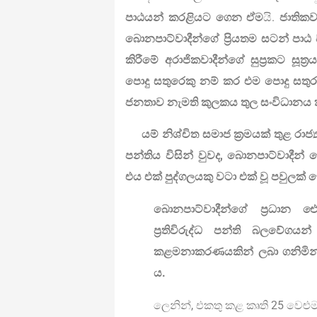
පාඨයන් කරළියට ගෙන ඒම
යි.
ජාතිකව
බොනපාට්වාදීන්ගේ ප්‍රියතම සටන් ප
කිරීමේ අරාජිකවාදීන්ගේ සුප්‍රකට 
පොදු සතුරෙකු නම් කර එම පොදු සතුර
ජනතාව නැමති කුලකය තුල සංවිධානය ක
යම් නිශ්චිත සමාජ ක්‍රමයක් තුළ ර
පන්තිය විසින් වුවද, බොනපාට්වාදීන
එය එක් පුද්ගලයකු වටා එක් වූ පවුලක් හ
බොනපාට්වාදීන්ගේ ප්‍රධාන
ප්‍රතිවිරුද්ධ පන්ති බලවේ
කළමනාකරණයකින් ලබා ගනිමින් කු
ය.
ලෙනින්, එකතු කළ කෘති 25 වෙළුම 