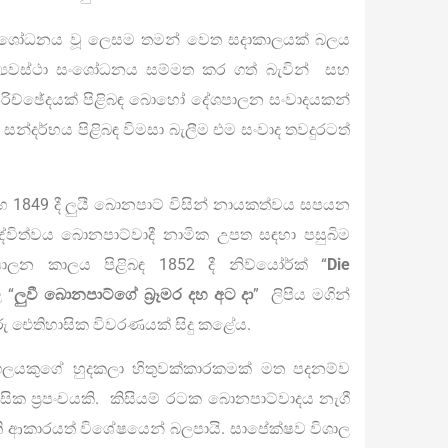
 සංශෝධනය වූ ලෙසම තමන් වෙත සදාකාලයක් බලය
 ව්‍යවස්ථා සංශෝධනය සම්මත කර ගත් බැවින් සහ
පරිච්ඡේදයක් පිළිබඳ බොහෝ දේශපාලන සංවාදයකන්
ික සන්දර්භය පිළිබඳ විමසා බැලීම එම සංවාද තවදුරටත්
849 දී ලුයී බොනපාට් විසින් නායකත්වය සපයන
ද්විත්වය බොනපාට්වාදී නාමික උපත සඳහා පසුබිම
ලන කාලය පිළිබඳ 1852 දී නිව්යෝර්ක් “
Die
 “
ලුවී බොනපාට්ගේ බ්‍රෑමර දහ අට දා
” ලිපිය මගින්
රු ඓතිහාසික විවරණයක් සිදු කළේය.
ලයකුගේ හුදකලා හිතුවක්කාරකමක් මත පදනම්ව
ක ප්‍රපංචයකි. කිසියම් රටක බොනපාට්වාදය නැගී
ති ආකාරයත් විශේෂයෙන් බලපායි. සාපේක්ෂව විශාල