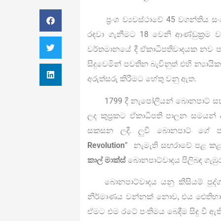
ප්‍රංශ ව්‍යවස්ථාවේ 45 වගන්තිය
රඳවා ගැනීමට 18 වෙනි ආණ්ඩුක්‍රම
වර්තමානයේ දී ඒකාධිපතිවාදයක නව 
සිදුවෙමින් පවතින බැවිනුත් එහි න්‍යාය
අරුත්සරු කිරීමට හේතු වනු ඇත.
1799 දී නැපෝලියන් බොනපාට් සහ 1
ලද කුප්‍රකට ඒකාධිපති පාලන සමයන් 
සකසන ලදී. ලුවී බොනපාට් ගේ පා
Revolution
” නැමැති සඟරාවේ පළ කළ
කාල් මාක්ස්
බොනපාට්වාදය පිලිබඳ ගැඹු
බොනපාට්වාදය යනු කිසියම් පුද්ග
නිර්මාණය වන්නක් නොව, එය ඓතිහාසි
ඒමට එම රටේ පංතිමය බෙදීම සිදු වී ඇ