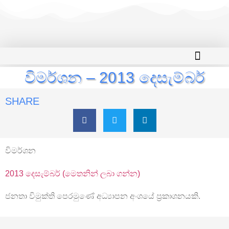
විමර්ශන – 2013 දෙසැම්බර්
SHARE
විමර්ශන
2013 දෙසැම්බර් (මෙතනින් ලබා ගන්න)
ජනතා විමුක්ති පෙරමුණේ අධ්‍යාපන අංශයේ ප්‍රකාශනයකි.