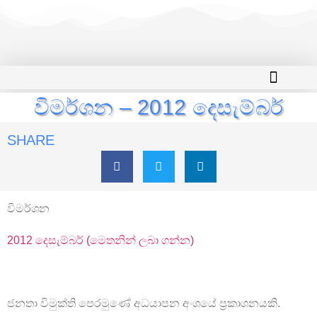
විමර්ශන – 2012 දෙසැම්බර්
SHARE
විමර්ශන
2012 දෙසැම්බර් (මෙතනින් ලබා ගන්න)
ජනතා විමුක්ති පෙරමුණේ අධයාපන අංශයේ ප්‍රකාශනයකි.