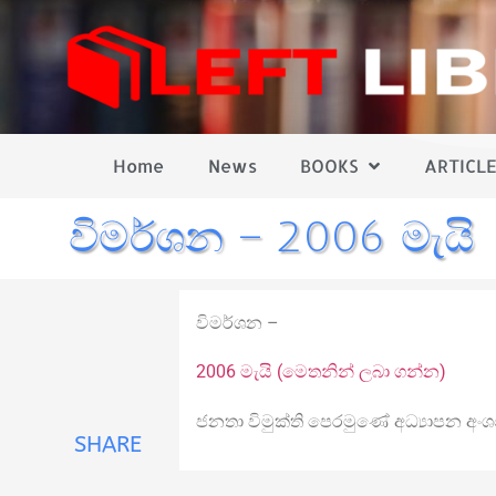
Home
News
BOOKS
ARTICLE
විමර්ශන – 2006 මැයි
විමර්ශන –
2006 මැයි (මෙතනින් ලබා ගන්න)
ජනතා විමුක්ති පෙරමුණේ අධ්‍යාපන අංශ
SHARE