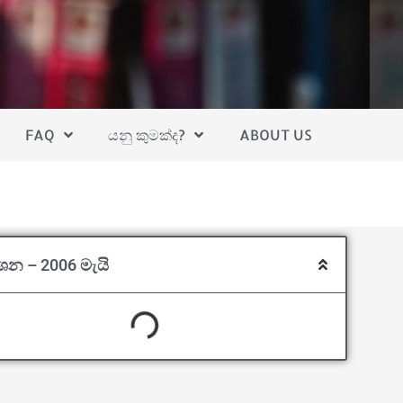
FAQ
යනු කුමක්ද?
ABOUT US
්ශන – 2006 මැයි