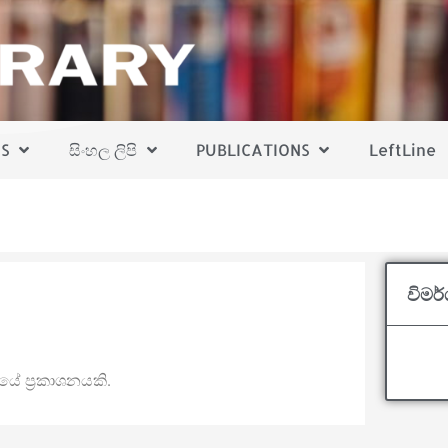
S
සිංහල ලිපි
PUBLICATIONS
LeftLine
විමර
යේ ප්‍රකාශනයකි.