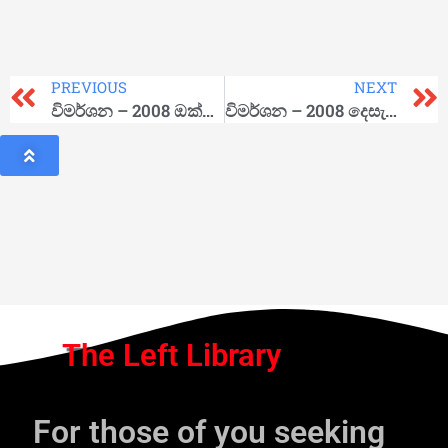
PREVIOUS
NEXT
විමර්ශන – 2008 ඔක්තෝබර්
විමර්ශන – 2008 දෙසැම්බර්
The Left Library
For those of you seeking