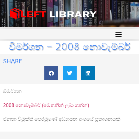
විමර්ශන – 2008 නොවැම්බර්
SHARE
විමර්ශන
2008 නොවැම්බර් (මෙතනින් ලබා ගන්න)
ජනතා විමුක්ති පෙරමුණේ අධ්‍යාපන අංශයේ ප්‍රකාශනයකි.