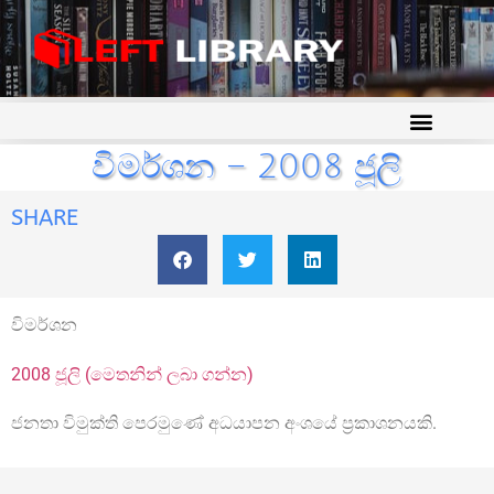
විමර්ශන – 2008 ජූලි
SHARE
විමර්ශන
2008 ජූලි (මෙතනින් ලබා ගන්න)
ජනතා විමුක්ති පෙරමුණේ අධයාපන අංශයේ ප්‍රකාශනයකි.