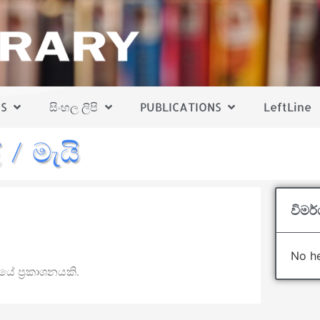
S
සිංහල ලිපි
PUBLICATIONS
LeftLine
 / මැයි
විමර්
No he
යේ ප්‍රකාශනයකි.