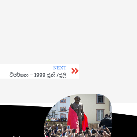
NEXT
විමර්ශන – 1999 ජූනි /ජූලි