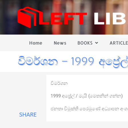
Home
News
BOOKS
ARTICLE
විමර්ශන – 1999 අප්‍රේල්
විමර්ශන
1999 අප්‍රේල් / මැයි (මෙතනින් ගන්න)
ජනතා විමුක්ති පෙරමුණේ අධ්‍යාපන අංශ
SHARE