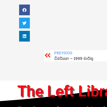
PREVIOUS
විමර්ශන – 1999 මාර්තු
The Left Libr