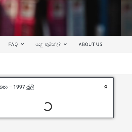
FAQ
යනු කුමක්ද?
ABOUT US
්ශන – 1997 ජූලි