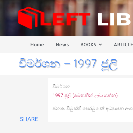
Home
News
BOOKS
ARTICLE
විමර්ශන – 1997 ජූලි
විමර්ශන
1997 ජූලි (මෙතනින් ලබා ගන්න)
ජනතා විමුක්ති පෙරමුණේ අධ්‍යාපන අංශ
SHARE