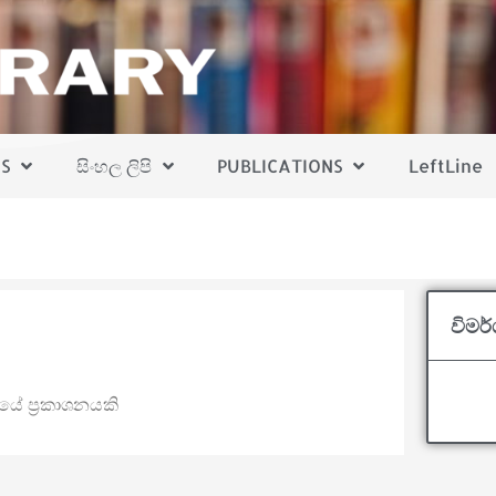
S
සිංහල ලිපි
PUBLICATIONS
LeftLine
විමර
යේ ප්‍රකාශනයකි