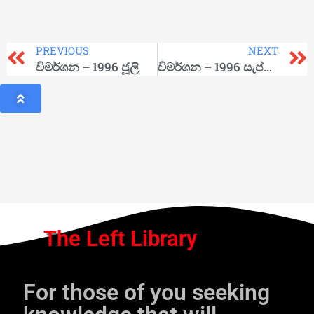
PREVIOUS
NEXT
විමර්ශන – 1996 ජූලි
විමර්ශන – 1996 සැප්තැම්බර්
The Left Library
For those of you seeking