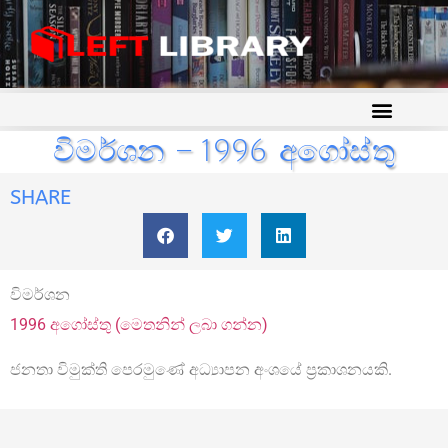
විමර්ශන – 1996 අගෝස්තු
SHARE
විමර්ශන
1996 අගෝස්තු (මෙතනින් ලබා ගන්න)
ජනතා විමුක්ති පෙරමුණේ අධ්‍යාපන අංශයේ ප්‍රකාශනයකි.