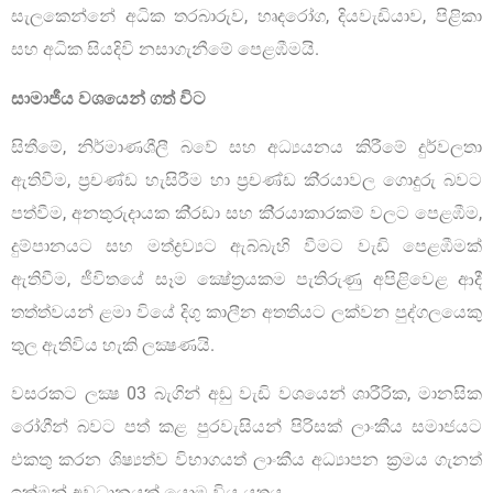
සැලකෙන්නේ අධික තරබාරුව, හෘදරෝග, දියවැඩියාව, පිළිකා
සහ අධික සියදිවි නසාගැනීමේ පෙළඹීමයි.
සාමාජීය වශයෙන් ගත් විට
සිතීමේ, නිර්මාණශීලී බවේ සහ අධ්‍යයනය කිරීමේ දුර්වලතා
ඇතිවීම, ප‍්‍රචණ්ඩ හැසිරීම හා ප‍්‍රචණ්ඩ කි‍්‍රයාවල ගොදුරු බවට
පත්වීම, අනතුරුදායක කි‍්‍රඩා සහ කි‍්‍රයාකාරකම් වලට පෙළඹීම,
දුම්පානයට සහ මත්ද්‍රව්‍යට ඇබ්බැහි වීමට වැඩි පෙළඹීමක්
ඇතිවීම, ජීවිතයේ සෑම ක්‍ෂේත‍්‍රයකම පැතිරුණු අපිළිවෙළ ආදී
තත්ත්වයන් ළමා වියේ දිගු කාලීන අතතියට ලක්වන පුද්ගලයෙකු
තුල ඇතිවිය හැකි ලක්‍ෂණයි.
වසරකට ලක්‍ෂ 03 බැගින් අඩු වැඩි වශයෙන් ශාරීරික, මානසික
රෝගීන් බවට පත් කළ පුරවැසියන් පිරිසක් ලාංකීය සමාජයට
එකතු කරන ශිෂ්‍යත්ව විභාගයත් ලාංකීය අධ්‍යාපන ක‍්‍රමය ගැනත්
ඉක්මන් අවධානයක් යොමු විය යුතුය.