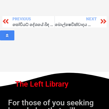
PREVIOUS
NEXT
සෝවියට් දේශයේ බිඳ වැටීම ගැන දේශපාලනික කියවීමක්
බොල්ෂෙවික්වාදය තේරුම් ගැනීම
The Left Library
For those of you seeking