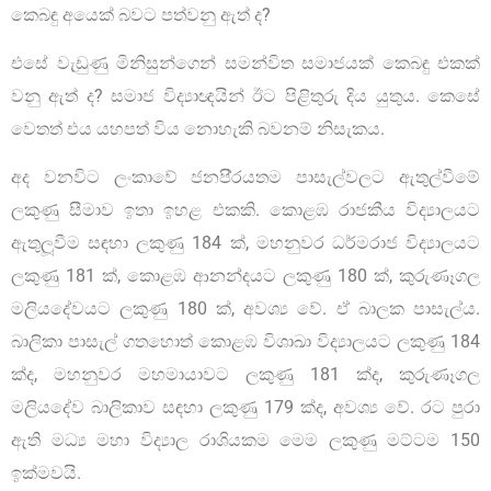
කෙබඳු අයෙක් බවට පත්වනු ඇත් ද?
එසේ වැඩුණු මිනිසුන්ගෙන් සමන්විත සමාජයක් කෙබඳු එකක්
වනු ඇත් ද? සමාජ විද්‍යාඥයින් ඊට පිළිතුරු දිය යුතුය. කෙසේ
වෙතත් එය යහපත් විය නොහැකි බවනම් නිසැකය.
අද වනවිට ලංකාවේ ජනපි‍්‍රයතම පාසැල්වලට ඇතුල්වීමේ
ලකුණු සීමාව ඉතා ඉහළ එකකි. කොළඹ රාජකීය විද්‍යාලයට
ඇතුලූවීම සඳහා ලකුණු 184 ක්, මහනුවර ධර්මරාජ විද්‍යාලයට
ලකුණු 181 ක්, කොළඹ ආනන්දයට ලකුණු 180 ක්, කුරුණෑගල
මලියදේවයට ලකුණු 180 ක්, අවශ්‍ය වේ. ඒ බාලක පාසැල්ය.
බාලිකා පාසැල් ගතහොත් කොළඹ විශාඛා විද්‍යාලයට ලකුණු 184
ක්ද, මහනුවර මහමායාවට ලකුණු 181 ක්ද, කුරුණෑගල
මලියදේව බාලිකාව සඳහා ලකුණු 179 ක්ද, අවශ්‍ය වේ. රට පුරා
ඇති මධ්‍ය මහා විද්‍යාල රාශියකම මෙම ලකුණු මට්ටම 150
ඉක්මවයි.