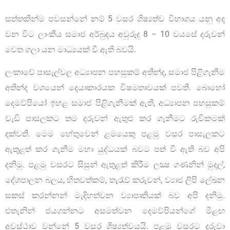
සත්තකින්ම පවසන්නේ නම් 5 වසර ශිෂ්‍යත්ව විභාගය යනු අද
වන විට ලාංකීය සමාජ අර්බුදය අවුරුදු 8 – 10 වයසේ දරුවන්
වෙත ගලා යන මාධ්‍යයක් වී ඇති බවයි.
ලංකාවේ පාසැල්වල අධ්‍යාපන පහසුකම් අතින්ද, සමාජ පිළිගැනීම
අතින්ද වශයෙන් දෙයාකාරයක විෂමතාවයක් පවතී. බොහෝ
දෙමව්පියෝ ඉහළ සමාජ පිළිගැනීමක් ඇති, අධ්‍යාපන පහසුකම්
වැඩි පාසලකට තම දරුවන් ඇතුළු කර ගැනීමට රුචිකමක්
දක්වති. මෙම හේතුවෙන් ළමයෙකු පළමු වසර පාසැලකට
ඇතුළත් කර ගැනීම මහා යුද්ධයක් බවට පත් වී ඇති බව අපි
දනිමු. පළමු වසරට සිසුන් ඇතුළත් කිරීම ලක්‍ෂ ගණනින් මුදල්,
දේශපාලන බලය, හිතවත්කම්, තැරැව් කරුවන්, ව්‍යාජ ලිපි ලේඛන
සකස් කරන්නන් මැදිහත්වන ව්‍යාපෘතියක් බව අපි දනිමු.
එතැනින් ජයගන්නට අසමත්වන දෙමව්පියන්ගේ මීළඟ
අවස්ථාව වන්නේ 5 වසර ශිෂ්‍යත්වයයි. පළමු වසරට දරුවා