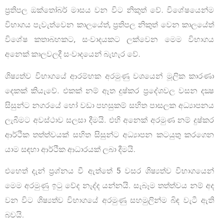
ප‍්‍රතිපල ඔක්තෝබර් මාසය වන විට නිකුත් වේ. විශේෂයෙන්ම
විභාගය පැවැත්වෙන කාලයේත්, ප‍්‍රතිපල නිකුත් වෙන කාලයේත්
විශේෂ කතාබහකට, සංවාදයකට ලක්වෙන මෙම විභාගය
අනෙක් කාලවලදී සංවාදයෙන් බැහැර වේ.
ශිෂ්‍යත්ව විභාගයේ ආරම්භක අරමුණු වශයෙන් මූලික කාරණා
දෙකක් කියැවේ. එකක් නම් ඈත දුෂ්කර ප‍්‍රදේශවල වසන දක්‍ෂ
සිසුන්ට නගරයේ හෝ වඩා පහසුකම් සහිත පාසලක අධ්‍යාපනය
ලැබීමට අවස්ථාව සලසා දීමයි. එහි අනෙක් අරමුණ නම් දුෂ්කර
ආර්ථික තත්ත්වයක් සහිත සිසුන්ට අධ්‍යාපන කටයුතු කරගෙන
යාම සඳහා ආර්ථික ආධාරයක් ලබා දීමයි.
එහෙත් දැන් ප‍්‍රශ්නය වී ඇත්තේ 5 වසර ශිෂ්‍යත්ව විභාගයෙන්
මෙම අරමුණු ඉටු වේද නැද්ද යන්නයි. සැබෑම තත්ත්වය නම් අද
වන විට ශිෂ්‍යත්ව විභාගයේ අරමුණු සහමුලින්ම බිඳ වැටී ඇති
බවයි.