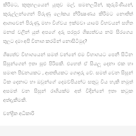
කිරීමට, කුතුහලයෙන් යුතුව මල්, සමනලයින්, කුරුමිණියන්,
කුරුල්ලන්ගෙන් පිරුණු ලෝකය නිරීක්‍ෂණය කිරීමට නොතිත්
ආශාවෙන් පිරුණු, මහා විශ්වය ඉක්මවා යාමේ විභවයන් සහිත
මනස් වලින් යුත් අපගේ දරු පරපුර ශිෂ්‍යත්වය නම් සිරගෙය
තුලට දමා අපි විනාශ කරමින් නොසිටිමුද?
ශිෂ්‍යත්ව විභාගයෙන් සමත් වන්නේ එම විභාගයට පෙනී සිටින
සිසුන්ගෙන් ඉතා සුළු පිරිසකි. එහෙත් ඒ සියලූ දෙනා එක හා
සමාන පීඩනයකට , ආතතියකට ගොදුරු වේ. සමත් වෙන සිසුන්
ටික දෙනාට හා ඔවුන්ගේ දෙමව්පියන්ට සතුටු විය හැකි නමුත්
අසමත් වන සිසුන් රාශියක්ම අත් විඳින්නේ ඉතා කටුක
අත්දැකීමකි.
චන්ද්‍රික අධිකාරි