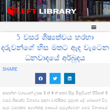
5 වසර ශිෂ්‍යත්වය හරහා
දරුවන්ගේ හිස මතට ඇද වැටෙන
ධනවාදයේ අර්බුදය
SHARE
ආසන්න වශයෙන් ලක්‍ෂ 3 ත් 4 ත් අතර සිසු සිසුවියන් පිරිසක් 5
වසර ශිෂ්‍යත්ව විභාගය සඳහා වාර්ෂිකව මුහුණ දේ. බොහෝ විට
සෑම වසරකම අගෝස්තු මාසයේ පැවැත්වෙන මෙම විභාගයේ