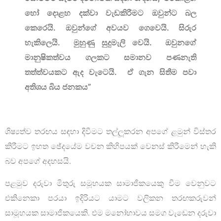
හෝ දොළහ දක්වා වැඩකිරීමට ඔවුන්ට බල
කෙරෙයි. ඔවුන්ගේ අවයව ගෙවෙයි. සිරුර
හැකිලෙයි. මුහුණු සුදුමැලි වෙයි. ඔවුනගේ
මානුෂිකත්වය ගලකට සමානව පණනැති
තත්ත්වයකට ඇද වැටෙයි. ඒ ගැන සිතීම පවා
අතිශය බිය ජනකය”
ශිෂ්‍යත්ව තරඟය සඳහා දිවීමට තල්ලූකරන අපගේ ළමුන් විස්තර
කිරීමට ඉහත ඡේදයේම වචන කිහිපයක් වෙනස් කිරීමෙන් හැකි
බව අපගේ අදහසයි.
පළමුව දරුවා මිතුරු සමූහයක සාමාජිකයෙකු වීම වෙනුවට
එකිනෙකා පරයා ඉදිරියට යාමට වලිකන තරඟකරුවන්
සාමූහයක සාමාජිකයෙකි. එම මනෝභාවය සමග වැඩෙන දරුවා