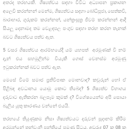
අතරද තරඟයකි. ශිෂ්‍යත්වය සඳහා විවිධ අධ්‍යාපන ප‍්‍රකාශන
අලෙවි කරන්නන් මෙන්ම, ශිෂ්‍යත්වය සඳහා බෝධිපූජා, සෙත්කවි,
බාරාහාර, ගුරුකම් කරන්නන්, යන්ත‍්‍ර-සූත‍්‍ර ජීවම් කරන්නන් ආදී
සියලූ දෙනාමද තම වෙළඳපල පංගුව සඳහා තරඟ කරන තැනක්
බවට ශිෂ්‍යත්වය පත්ව ඇත.
5 වසර ශිෂ්‍යත්වය ආරම්භයේදී යම් යහපත් අරමුණක් වී නම්
දැන් එය සහමුලින්ම වියැකී ගොස් වෙනස්ම අරමුණු
ඉටුකරන්නක් බවට පත්ව ඇත.
මෙසේ වීමේ සමාජ ප‍්‍රතිවිපාක මොනවාද? කවුරුන් හෝ ඒ
පිළිබඳ අවධානය යොමු කොට තිබේද? 5 ශිෂ්‍යත්ව විභාගය
දරුවාට ඇතිකරන බලපෑම කුමක් ද? විශේෂයෙන්ම අපි සොයා
බැලිය යුතු කාරණය වන්නේ එයයි.
තරඟයේ තියුණුකම නිසා ශිෂ්‍යත්වයට දරුවන් සූදානම් කිරීම
අරඹන්නේ තුන්වැනි පන්තියේ පමණ සිටය. අවුරුදු 07 ක 08 ක