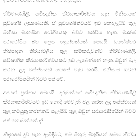
නිර්මාණශීලී, සවිඥානික කි‍්‍රයාකාරිත්වය යනු මිනිසාගේ
සුවිශේෂි ලක්‍ෂණයකි. ඒ සුවිශේෂීත්වයට ඉඩ නොලැබීම තුල
මිනිසා මානසික රෝගියෙකු බවට පත්විය හැක. මාක්ස්
පරාරෝපිත බව ලෙස හඳුන්වන්නේ මෙයයි. ධනේෂ්වර
නිෂ්පාදන කි‍්‍රයාවලිය තුල කම්කරුවන්ට නිර්මාණශීලී,
සවිඥානික කි‍්‍රයාකාරිත්වයකට ඉඩ ලැබෙන්නේ නැත. ඔවුන් බල
කරන ලද තත්ත්වයක් යටතේ වැඩ කරයි. එනිසාම ඔවන්
පරාරෝපිතයින් බවට පත් වේ.
අපගේ ප‍්‍රශ්නය මෙයයි. දරුවන්ගේ සවිඥානික නිර්මාණශීලී
කි‍්‍රයාකාරිත්වයට ඉඩ නොදී මෙවැනි බල කරන ලද තත්ත්වයක්
තුළ කටයුතු කරන්නට සැලසීම තුළ ඔවුන් පරාරෝපිතයින් බවට
පත් නොවන්නේ ද?
නිදහසේ දුව පැන ඇවිදීමට, තම මිතුරු මිතුරියන් සමඟ කි‍්‍රඩා