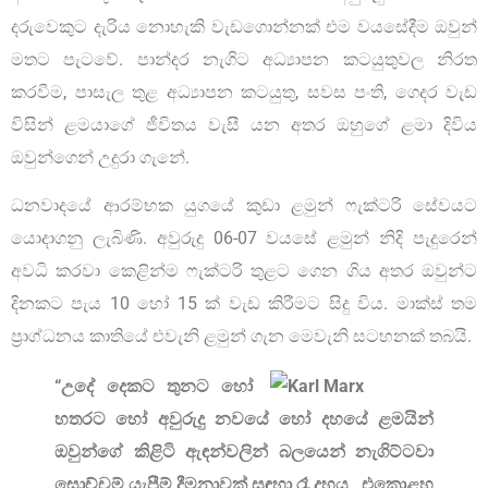
දරුවෙකුට දැරිය නොහැකි වැඩගොන්නක් එම වයසේදීම ඔවුන්
මතට පැටවේ. පාන්දර නැගිට අධ්‍යාපන කටයුතුවල නිරත
කරවීම, පාසැල තුළ අධ්‍යාපන කටයුතු, සවස පංති, ගෙදර වැඩ
විසින් ළමයාගේ ජීවිතය වැසී යන අතර ඔහුගේ ළමා දිවිය
ඔවුන්ගෙන් උදුරා ගැනේ.
ධනවාදයේ ආරම්භක යුගයේ කුඩා ළමුන් ෆැක්ටරි සේවයට
යොදාගනු ලැබිණි. අවුරුදු 06-07 වයසේ ළමුන් නිදි පැදුරෙන්
අවධි කරවා කෙළින්ම ෆැක්ටරි තුළට ගෙන ගිය අතර ඔවුන්ට
දිනකට පැය 10 හෝ 15 ක් වැඩ කිරීමට සිදු විය. මාක්ස් තම
ප‍්‍රාග්ධනය කාතියේ එවැනි ළමුන් ගැන මෙවැනි සටහනක් තබයි.
“උදේ දෙකට තුනට හෝ
හතරට හෝ අවුරුදු නවයේ හෝ දහයේ ළමයින්
ඔවුන්ගේ කිළිටි ඇඳන්වලින් බලයෙන් නැගිට්ටවා
සොච්චම් යැපීම් දීමනාවක් සඳහා රෑ දහය, එකොළහ