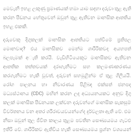
මෙවැනි ඉහළ ලකුණු ප‍්‍රමාණයක් හඹා යාම සඳහා දරුවා තුළ ඇති
කරන පීඩනය හේතුවෙන් ඔවුන් තුළ ඇතිවන මානසික ආතතිය
ඉහළ එකකි.
දරුවෙකු දිගුකලක් මානසික ආතතියට පත්වීමේ ප‍්‍රතිපල
මොනවාද? එය මානසිකව මෙන්ම ශාරීරිකවද අයහපත්
බලපෑමක් අැති කරයි. වැඩිහිටියෙකුට මානසිකව ඇතිවන
ආතතික තත්තවයක් දරාගැනීමට සහ කලමණාකරණය
කරගැනිමට හැකි වූවත්, දරුවන් සහමුළින්ම ඒ තුළ ගිලීයයි.
රෝග පාලනය හා නිවාරණය පිළිබඳ එක්සත් ජනපද
මධ්‍යස්ථානය (CDC) මඟින් කරන ලද අධ්‍යයනයකට අනුව දිගු
කලක් මානසික පීඩනයක ලක්වන දරුවන්ගේ මානසික සැකසුම්
විවර්තනය වන අතර ශරීරාවයවයන්ගේද දුර්වලතා ඇති වේ. එම
නිසා ඔවුන් තුල ජීවිත කාලය තුළම පවතින සෞඛ්‍යයමය ගැටළු
ඉතිරි වේ. ශාරීරිකව ඇතිවිය හැකි සෞඛ්‍යයමය ප‍්‍රශ්න වශයෙන්