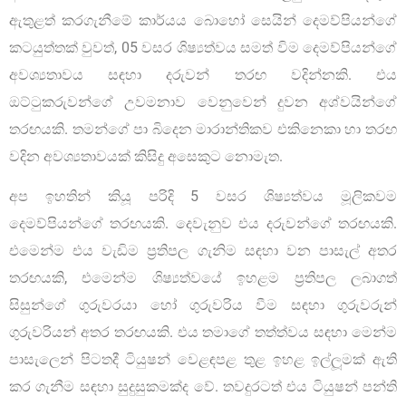
ඇතුළත් කරගැනීමේ කාර්යය බොහෝ සෙයින් දෙමව්පියන්ගේ
කටයුත්තක් වුවත්, 05 වසර ශිෂ්‍යත්වය සමත් විම දෙමව්පියන්ගේ
අවශ්‍යතාවය සඳහා දරුවන් තරඟ වදින්නකි. එය
ඔට්ටුකරුවන්ගේ උවමනාව වෙනුවෙන් දුවන අශ්වයින්ගේ
තරඟයකි. තමන්ගේ පා බිදෙන මාරාන්තිකව එකිනෙකා හා තරඟ
වදින අවශ්‍යතාවයක් කිසිදු අසෙකුට නොමැත.
අප ඉහතින් කියූ පරිදි 5 වසර ශිෂ්‍යත්වය මූලිකවම
දෙමව්පියන්ගේ තරඟයකි. දෙවැනුව එය දරුවන්ගේ තරඟයකි.
එමෙන්ම එය වැඩිම ප‍්‍රතිපල ගැනිම සඳහා වන පාසැල් අතර
තරඟයකි, එමෙන්ම ශිෂ්‍යත්වයේ ඉහළම ප‍්‍රතිපල ලබාගත්
සිසුන්ගේ ගුරුවරයා හෝ ගුරුවරිය වීම සඳහා ගුරුවරුන්
ගුරුවරියන් අතර තරඟයකි. එය තමාගේ තත්ත්වය සඳහා මෙන්ම
පාසැලෙන් පිටතදී ටියුෂන් වෙළඳපළ තුළ ඉහළ ඉල්ලූමක් ඇති
කර ගැනීම සඳහා සුදුසුකමක්ද වේ. තවදුරටත් එය ටියුෂන් පන්ති