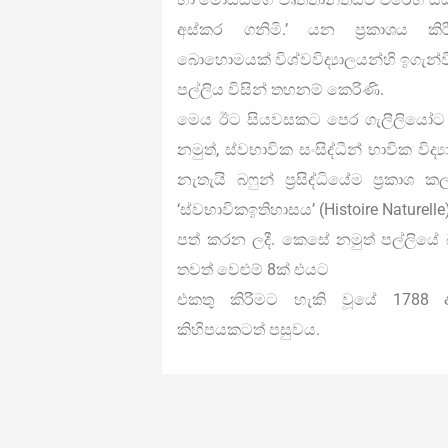
අස්කර ගනිමි.’ යන ප‍්‍රකාශය ක
බොහොමයක් විශ්වවිද්‍යාලයන්හි ඉගැන්
පල්ලිය විසින් තහනම් කෙරිණි.
මෙය ඊට සියවසකට පෙර ගැලීලියෝට සිද
නමුත්, ස්වභාවික සංසිද්ධීන් භාවික වි
නැතැයි බෆුන් ප‍්‍රසිද්ධියේම ප‍්‍ර
‘ස්වභාවිකඉතිහාසය’ (Histoire Naturelle) 
පත් කරන ලදී. කෙසේ නමුත් පල්ලියේ බ
තවත් වෙළුම් 8ක් එයට
එකතු කිරීමට හැකි වූයේ 1788 අ
කිහිපයකටත් පසුවය.