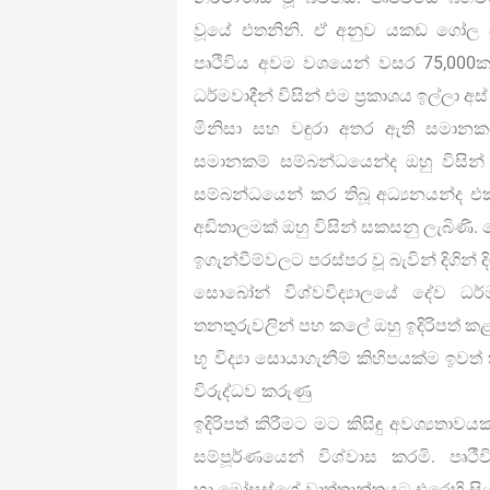
වූයේ එතනිනි. ඒ අනුව යකඩ ගෝල 
පෘථිවිය අවම වශයෙන් වසර 75,000කට
ධර්මවාදීන් විසින් එම ප‍්‍රකාශය ඉල්ලා
මිනිසා සහ වඳුරා අතර ඇති සමාන
සමානකම් සම්බන්ධයෙන්ද ඔහු විසි
සම්බන්ධයෙන් කර තිබූ අධ්‍යනයන්ද එක
අඩිතාලමක් ඔහු විසින් සකසනු ලැබිණ
ඉගැන්වීම්වලට පරස්පර වූ බැවින් දිගින් 
සොබෝන් විශ්වවිද්‍යාලයේ දේව ධර්ම
තනතුරුවලින් පහ කලේ ඔහු ඉදිරිපත් ක
භූ විද්‍යා සොයාගැනීම් කිහිපයක්ම ඉවත්
විරුද්ධව කරුණු
ඉදිරිපත් කිරීමට මට කිසිඳු අවශ්‍යතාව
සම්පූර්ණයෙන් විශ්වාස කරමි. පෘථී
හා මෝසස්ගේ වෘත්තාන්තයට එරෙහි සිය