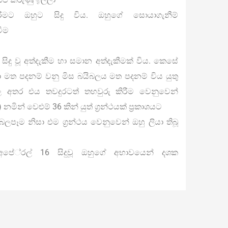
ිරීමට ඔහුට සිදු විය. ඔහුගේ සොයාගැනීම්
වීම
ු වූ අත්දැකීම හා සමාන අත්දැකීමක් විය. කෙසේ
ද්‍යා මත පදනම් වනු මිස බයිබලය මත පදනම් විය යුතු
කාශ කල අතර එය තවදුරටත් තහවුරු කිරීම වෙනුවෙන්
නමින් වෙළුම් 36 කින් යුත් ග‍්‍රන්ථයක් ප‍්‍රකාශයට
ලපෑම නිසා එම ග‍්‍රන්ථය වෙනුවෙන් ඔහු ලියා තිබූ
පේ‍්‍රල් 16 සිදුවූ ඔහුගේ අභාවයෙන් දශක