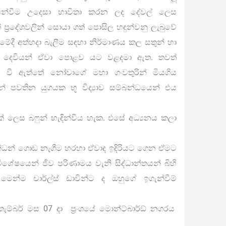
න්වීම උදෙසා භාවිතා කරන ලද දේවල් ලෙස
 ප‍්‍රදේශවලින් සොයා ගත් පොසිල හඳුන්වනු ලැබුවේ
මේදී අත්හදා බැලීම සඳහා නිර්මාණය කල සතුන් හා
ිසා දෙවියන් ඒවා පොළව යට වළදමා ඇත. තවත්
 වී ඇත්තේ නෝවාගේ මහා ගංවතුරින් මියගිය
න් පවතින යුගයක භූ විද්‍යාව සම්බන්ධයෙන් එය
ක් ලෙස බෆුන් හැඳින්විය හැක. එසේ අධ්‍යනය කලා
්බන්ධන් ගොඩ නැගීම හරහා ඒවාද ඉදිරියට ගෙන ඒමට
ශේෂයෙන් ජීව පරිණාමය වැනි සිද්ධාන්තයන් බිහි
ෙන්ම චාර්ල්ස් ඩාවින්ට ද ඔහුගේ ඉගැන්වීම්
ැම්බර් මස 07 දා ප‍්‍රංශයේ මොන්ට්බාර්ඞ් නගරය