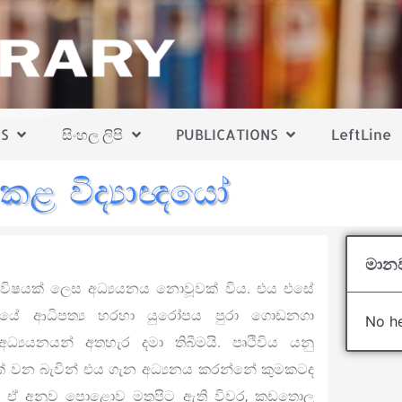
S
සිංහල ලිපි
PUBLICATIONS
LeftLine
කළ විද්‍යාඥයෝ
මානව
ම විෂයක් ලෙස අධ්‍යයනය නොවූවක් විය. එය එසේ
්ලියේ ආධිපත්‍ය හරහා යුරෝපය පුරා ගොඩනගා
No he
අධ්‍යයනයන් අතහැර දමා තිබීමයි. පෘථිවිය යනු
ක් වන බැවින් එය ගැන අධ්‍යනය කරන්නේ කුමකටද
 ලදී. ඒ අනුව පොළොව මතුපිට ඇති විවර, කඩතොලූ