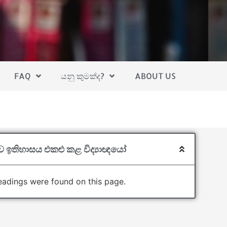
FAQ
යනු කුමක්ද?
ABOUT US
 ඉතිහාසය එකළු කළ විද්‍යාඥයෝ
adings were found on this page.