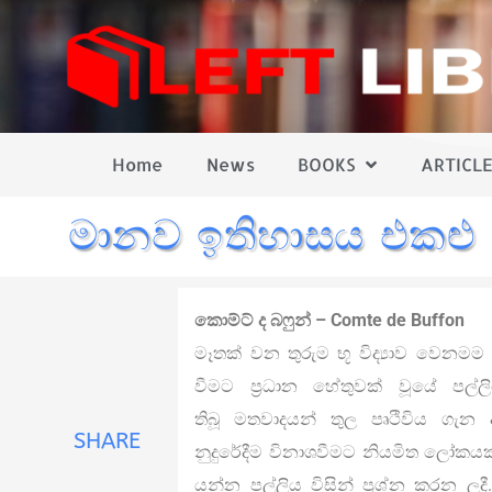
Home
News
BOOKS
ARTICLE
මානව ඉතිහාසය එකළු 
කොම්ට් ද බෆුන් – Comte de Buffon
මෑතක් වන තුරුම භූ විද්‍යාව වෙනම
වීමට ප‍්‍රධාන හේතුවක් වූයේ පල
තිබූ මතවාදයන් තුල පෘථිවිය ගැන 
SHARE
නුදුරේදීම විනාශවීමට නියමිත ලෝකය
යන්න පල්ලිය විසින් ප‍්‍රශ්න කරන