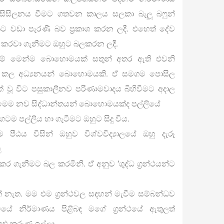
සිසිලනය වීමට ගතවන කාලය සලකා බැලූ බෆුන්
 වඩා පැරණි බව ප‍්‍රකාශ කරන ලදී. එහෙත් දේව
 අස් කරවා ගැනීමට ඔහුට බලකරන ලදී.
කම් මෙන්ම බොහොමයක් සතුන් අතර ඇති එවනි
න් කල අධ්‍යනයන් බොහොමයකි. ඒ සමගම පොසිල
් වූ විට පසුකාලීනව පරිණාමවාදය බිහිවීමට අදාල
ි. මෙම නව සිද්ධාන්තයන් බොහොමයක්ද පල්ලියේ
දිගටම පල්ලිය හා ගැටීමට ඔහුට සිදු විය.
 පීඨය විසින් ඔහුව විශ්වවිද්‍යාලයේ ඔහු දැරූ
ළ
 කර ගැනීමට බල කරමිනි. ඒ අනුව ‘ශුද්ධ ග‍්‍රන්ථයන්ට
යක් නැත. මම එම ග‍්‍රන්ථවල සඳහන් මැවීම සම්බන්ධව
වියේ නිර්මාණය පිළිබඳ මගේ ග‍්‍රන්ථයේ ඇතුලත්
ළු කරුණු ඉල්ලා