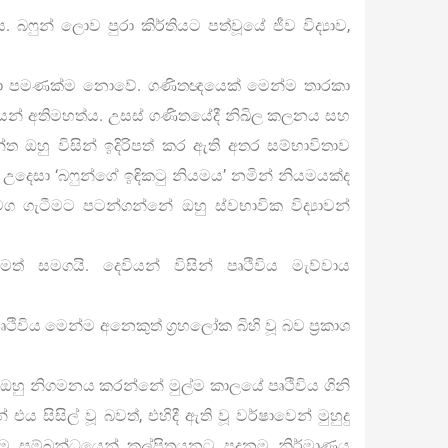
. බෆුන් ලොව පුරා කිර්තියට පත්වූයේ ජීව විද්‍යාව,
නිසා පමණක්ම නොවේ. ගණිතඥයෙක් මෙන්ම තාරකා
්යයන් අතිමහත්ය. උසස් ගණිතයේදී නිඛිල කලනය සහ
 ඔහු විසින් ඉදිරිපත් කර ඇති අතර සම්භාවිතාව
දෙසා ‘බෆුන්ගේ ඉඳිකටු නියමය’ නමින් නියමයක්ද
 ගැටීමට පටන්ගන්නේ ඔහු ස්වභාවික විද්‍යාවන්
රීමත් සමගයි. දෙවියන් විසින් පෘථිවිය මැව්වාය
ෘථිවිය මෙන්ම අනෙකුත් ග‍්‍රහලෝක බිහි වූ බව ප‍්‍රකාශ
න් ඔහු නිගමනය කරන්නේ මුල්ම කාලයේ පෘථිවිය ගිනි
ය සිසිල් වූ බවත්, එහිදී ඇති වූ වර්ෂාවෙන් මුහුදු
හිවීම සම්බන්ධයෙන් කල්පිතයනට පදනම නිර්මාණය