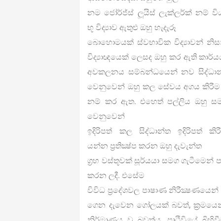
නම ජෝර්ජ්ස් ලූයිස් ලැක්ලර්ක් නම් විය
භූ විද්‍යාව ඇතුළු ඔහු හැදැරූ
බොහොමයක් ස්වභාවික විද්‍යාවන් 
විද්‍යාඥයෙක් ලෙසද ඔහු කර ඇති කාර
අවකලනය සම්බන්ධයෙන් නව සිද්ධාන්ත
වෙනුවෙන් ඔහු කල සේවය අගය කිරීම උ
නම් කර ඇත. එහෙත් පල්ලිය ඔහු සමග
වෙනුවෙන්
ඉදිරිපත් කල සිද්ධාන්ත ඉදිරිපත් කි
යන්න ප‍්‍රතික්‍ෂ්ප කරන ඔහු දැවැන්ත
ග‍්‍රහ වස්තූවක් සූර්යයා සමග ගැටීමෙන් ප
කරන ලදී. එසේම
විවිධ ප‍්‍රදේශවල පාෂාණ නිරීක්‍ෂණයෙ
ගෙන දැවෙන ගෝලයක් බවත්, ක‍්‍රමයෙන් එ
නිර්මාණය වූ බවත්ය. පෘථිවියේ බි