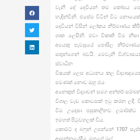
වැනි දේ දෙවියන් තම කෝපය පෙ
හැඳින්විනි. එසේම විටින් විට නොයෙක්
දෙවියන් විසින් ලෝකය නිර්මාණය කිරී
ශාක ලෙසිනි. එවා විකෘති වීම න
අයෙකු පැවසූයේ පොසිල නිර්මාණය
සතුන්ගෙන් බවයි. මෙවැනි විශ්වාසය
ස්වාධීන
විෂයක් ලෙස අධ්‍යනය කල විද්‍යාඥයෙ
පමණක් නොව ඔහු එය
අනෙකුත් විද්‍යාවන් සමග අන්තර් සම
විශාල වැඩ කොටසක් ඉටු කරන ලදී. වි
විම උදෙසා පසුකාලීනව ලමාර්ක්ට ම
ඉමහත් පිටුවහලක් විය.
කොම්ට් ද බෆුන් උපන්නේ 1707 සැප්ත
ආසන්නයේදීය. ඔහුගේ මුල්