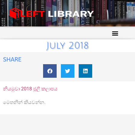
July 2018
SHARE
නියමුවා 2018 ජූලි කලාපය
මෙතනින් කියවන්න.