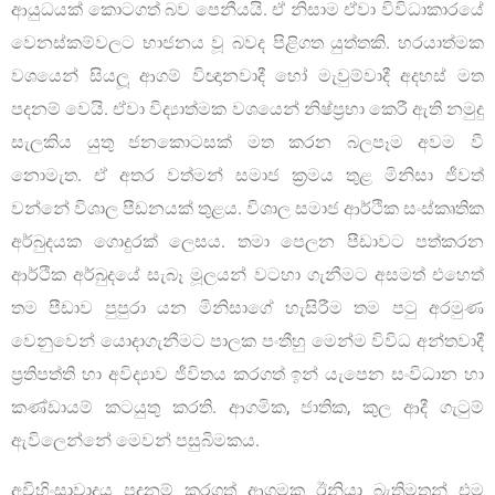
ආයුධයක් කොටගත් බව පෙනීයයි. ඒ නිසාම ඒවා විවිධාකාරයේ
වෙනස්කම්වලට භාජනය වූ බවද පිළිගත යුත්තකි. හරයාත්මක
වශයෙන් සියලූ ආගම් විඥානවාදී හෝ මැවුම්වාදී අදහස් මත
පදනම් වෙයි. ඒවා විද්‍යාත්මක වශයෙන් නිෂ්ප‍්‍රභා කෙරී ඇති නමුදු
සැලකිය යුතු ජනකොටසක් මත කරන බලපෑම අවම වී
නොමැත. ඒ අතර වත්මන් සමාජ ක‍්‍රමය තුළ මිනිසා ජීවත්
වන්නේ විශාල පීඩනයක් තුළය. විශාල සමාජ ආර්ථික සංස්කෘතික
අර්බුදයක ගොදුරක් ලෙසය. තමා පෙලන පීඩාවට පත්කරන
ආර්ථික අර්බුදයේ සැබෑ මූලයන් වටහා ගැනීමට අසමත් එහෙත්
තම පීඩාව පුපුරා යන මිනිසාගේ හැසිරීම තම පටු අරමුණ
වෙනුවෙන් යොදාගැනීමට පාලක පංතීහු මෙන්ම විවිධ අන්තවාදී
ප‍්‍රතිපත්ති හා අවිද්‍යාව ජීවිතය කරගත් ඉන් යැපෙන සංවිධාන හා
කණ්ඩායම් කටයුතු කරති. ආගමික, ජාතික, කුල ආදී ගැටුම්
ඇවිලෙන්නේ මෙවන් පසුබිමකය.
අවිහිංසාවාදය පදනම් කරගත් ආගමක ඊනියා බැතිමතුන් එම