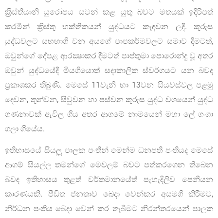
ක‍්‍රිස්තියානි යුරෝපය සටන් කළ යුතු බවට මතයක් ඉදිරිපත්
කරමින් ක්‍රිස්තු භක්තිකයන් යුද්ධයට කැඳවන ලදී. කුරුස
යුද්ධවලට සහභාගි වන අයගේ පාපකර්මවලට සමාව දීමටත්,
ඔවුන්ගේ දේපළ ආරක්‍ෂාකර දීමටත් පාප්තුමා පොරොන්දු වූ අතර
ඔවුන් යුද්ධයේදී මියගියොත් සදාකාලික ස්වර්ගයට යන බවද
ප‍්‍රකාශකර තිබුණි. මෙසේ 11වැනි හා 13වන සියවස්වල පළමු
දෙවන, තුන්වන, සිවුවන හා පස්වන කුරුස යුද්ධ වශයෙන් යුද්ධ
ගණනාවක් ඇවිල ගිය අතර ආගමේ නාමයෙන් මහා ලේ ගංගා
ගලා ගියේය.
ඉතිහාසයේ සියලූ පාලක පංතීන් මෙන්ම ධනපති පංතියද මෙසේ
ආගම් සියල්ල තමන්ගේ මෙවලම් බවට පත්කරගෙන තිබෙන
බවද ඉතිහාසය තුළත් වර්තමානයේත් පැහැදිලිව පෙනීයන
කාරණයකි. පීඩිත ජනතාව බෙදා වෙන්කර අසමගි කිරීමට,
නිර්ධන පංතිය බෙදා වෙන් කර තැබීමට නිරන්තරයෙන් පාලක