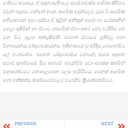
පංතියට අවශ්‍යය. ඒ සඳහා ඇති සෑම අවස්ථාවක්ම භාවිතා කිරීමට
ඔවුන් පසුබට වන්නේ නැත. ආගමික වදන්වලට මුවා වී ආගමික
අභිමානයන් හුවා දක්වා ඒ තුළින් අනිකුත් ආගම් හා සංස්කෘතීන්
හෙළා දකිමින් හා ඒවාට ගරහමින් ඒවා අතර භේද වැපිරීම මේ
වන විට සුලභ අත්දැකීමකි. එහෙත් ඒවායේ ප‍්‍රතිඵල මහා
විනාශයන්ය; ඛේදවාචකයන්ය. ඉතිහාසයේ වූ පරිදිම බොහෝවිට
ලේ ගංගාවන්ය. එහෙත් ඛේදවාචකය වන්නේ, ආගම් අදහන
සමාජ කණ්ඩායම් සිය ආගමේ ඉගැන්වීම් පවා අමතක කරමින්
මනුෂ්‍යත්වයට නොගැලපෙන ලෙස හැසිරීමය; වෙනත් ආගමික
හෝ ජාතිකත්ව කණ්ඩායම්වලට එරෙහිව ක‍්‍රියාත්මකවීමය.
PREVIOUS
NEXT