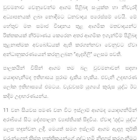
වුවමනාව වෙනුවෙන්ම ආගම පිළිබඳ සංයුක්ත හා නිවැරදි
අධ්‍යාපනයක් ලබා නොදීමට ධනවාදය පරෙස්සම් වෙයි. මේ
හේතුව මත සමාජ විඥානය තුළ ආගමික මතවාදයන්ට
රික්තකයක් නිර්මාණය කෙරෙන අතර ආගමික ඉගැන්වීම් පිළිබඳ
තුළනාත්මක අවබෝධයක් ඇති කරගන්නවා වෙනුවට ඒවා
අන්ධානුකරණයෙන් කරනු ලබන ”ඇදහිලි” ලෙසම පවතී.
පාලකයින් විසින් ආගම තම බල වුවමනාවන් සඳහා
යොදාගැනීමද ඉතිහාසය පුරාම දැකිය හැකිය. එවැනි උදාහරණ
ලෝක ඉතිහාසයේ එමටය. වැඩවසම් යුගයේ කුරුස යුද්ධ ඊට
කදිම උදාහරණයන්ය.
11 වන සියවස පමණ වන විට ඉස්ලාම් ආගමද යොදාගනිමින්
අරාබියේ සිට දේශපාලන ව්‍යාප්තියක් සිදුවිය. ඒවාද ‘ශුද්ධ යුද්ධ’
ලෙස හඳුන්වන ලදී. මෙයත් සමග ඉස්ලාම් ආගම ඇදහූ තුර්කි
වරුන්ගෙන් ක‍්‍රිස්තු භක්තිකයන්ගේ ශුද්ධ භූමි නිදහස් කරගැනීමට