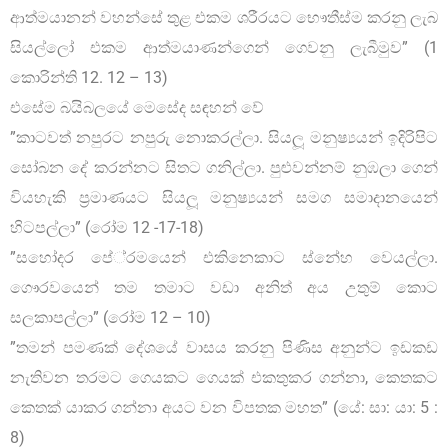
ආත්මයානන් වහන්සේ තුළ එකම ශරීරයට භෞතීස්ම කරනු ලැබ
සියල්ලෝ එකම ආත්මයාණන්ගෙන් ගෙවනු ලැබීමුව” (1
කොරින්ති 12. 12 – 13)
එසේම බයිබලයේ මෙසේද සඳහන් වේ
”කාටවත් නපුරට නපුරු නොකරල්ලා. සියලූ මනුෂ්‍යයන් ඉදිරිපිට
සෝබන දේ කරන්නට සිතට ගනිල්ලා. පුළුවන්නම් නුඹලා ගෙන්
වියහැකි ප‍්‍රමාණයට සියලූ මනුෂ්‍යයන් සමග සමාදානයෙන්
හිටපල්ලා” (රෝම 12 -17-18)
”සහෝදර පේ‍්‍රමයෙන් එකිනෙකාට ස්නේහ වෙයල්ලා.
ගෞරවයෙන් තම තමාට වඩා අනිත් අය උතුම් කොට
සලකාපල්ලා” (රෝම 12 – 10)
”තමන් පමණක් දේශයේ වාසය කරනු පිණිස අනුන්ට ඉඩකඩ
නැතිවන තරමට ගෙයකට ගෙයක් එකතුකර ගන්නා, කෙතකට
කෙතක් යාකර ගන්නා අයට වන විපතක මහත” (යේ: සා: යා: 5 :
8)