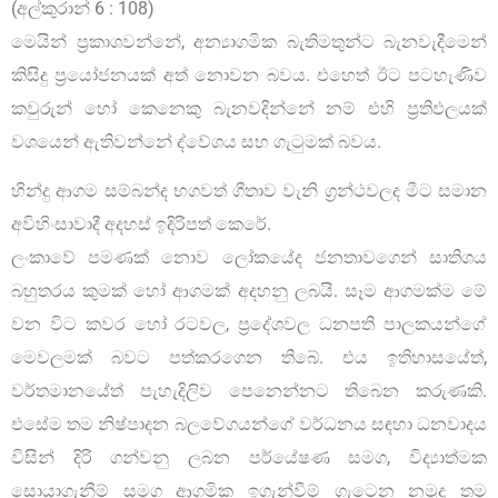
(අල්කුරාන් 6 : 108)
මෙයින් ප‍්‍රකාශවන්නේ, අන්‍යාගමික බැතිමතුන්ට බැනවැදීමෙන්
කිසිදු ප‍්‍රයෝජනයක් අත් නොවන බවය. එහෙත් ඊට පටහැණිව
කවුරුන් හෝ කෙනෙකු බැනවදින්නේ නම් එහි ප‍්‍රතිඵලයක්
වශයෙන් ඇතිවන්නේ ද්වේශය සහ ගැටුමක් බවය.
හින්දු ආගම සම්බන්ද භගවත් ගීතාව වැනි ග‍්‍රන්ථවලද මීට සමාන
අවිහිංසාවාදී අදහස් ඉදිරිපත් කෙරේ.
ලංකාවේ පමණක් නොව ලෝකයේද ජනතාවගෙන් සාතිශය
බහුතරය කුමක් හෝ ආගමක් අදහනු ලබයි. සෑම ආගමක්ම මේ
වන විට කවර හෝ රටවල, ප‍්‍රදේශවල ධනපති පාලකයන්ගේ
මෙවලමක් බවට පත්කරගෙන තිබේ. එය ඉතිහාසයේත්,
වර්තමානයේත් පැහැදිලිව පෙනෙන්නට තිබෙන කරුණකි.
එසේම තම නිෂ්පාදන බලවේගයන්ගේ වර්ධනය සඳහා ධනවාදය
විසින් දිරි ගන්වනු ලබන පර්යේෂණ සමග, විද්‍යාත්මක
සොයාගැනීම් සමග ආගමික ඉගැන්වීම් ගැටෙන නමුදු තම