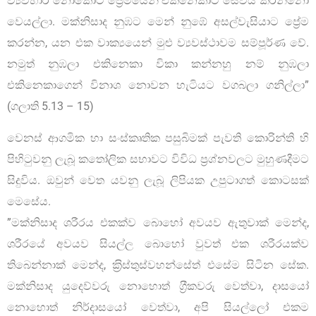
ව්‍යවහාර නොකොට ප්‍රේමයෙන් එකිනෙකාට සේවය කරන්නෝ
වෙයල්ලා. මක්නිසාද නුඹට මෙන් නුඹේ අසල්වැසියාට ප්‍රේම
කරන්න, යන එක වාක්‍යයෙන් මුළු ව්‍යවස්ථාවම සම්පූර්ණ වේ.
නමුත් නුඹලා එකිනෙකා විකා කන්නහු නම් නුඹලා
එකිනෙකාගෙන් විනාශ නොවන හැටියට වගබලා ගනිල්ලා”
(ගලාති 5.13 – 15)
වෙනස් ආගමික හා සංස්කෘතික පසුබිමක් පැවති කොරින්ති හි
පිහිටුවනු ලැබූ කතෝලික සභාවට විවිධ ප‍්‍රශ්නවලට මුහුණදීමට
සිදුවිය. ඔවුන් වෙත යවනු ලැබූ ලිපියක උපුටාගත් කොටසක්
මෙසේය.
”මක්නිසාද ශරීරය එකක්ව බොහෝ අවයව ඇතුවාක් මෙන්ද,
ශරීරයේ අවයව සියල්ල බොහෝ වුවත් එක ශරීරයක්ව
තිබෙන්නාක් මෙන්ද, ක‍්‍රිස්තුස්වහන්සේත් එසේම සිටින සේක.
මක්නිසාද යුදෙව්වරු නොහොත් ග‍්‍රීකවරු වෙත්වා, දාසයෝ
නොහොත් නිර්දාසයෝ වෙත්වා, අපි සියල්ලෝ එකම