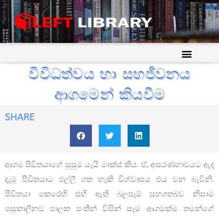
විවිධත්වය හා සහජීවනය
ආගමෙන් කියවීම
SHARE
ආගම පීඩිතයාගේ සුසුම යැයි මාක්ස් කීය. ඒ, අසරණභාවයට ඇද
දැමූ පීඩිතයාට එල්ලී ගත හැකි විශ්වාසය එය වන බැවිනි.
පීඩිතයා කෙරෙහි එහි ඇති බලපෑම් සහගතබව නිසාම
පසුකාලීනව පාලක පංතීන් විසින් සෑම ආගමක්ම තමන්ගේ