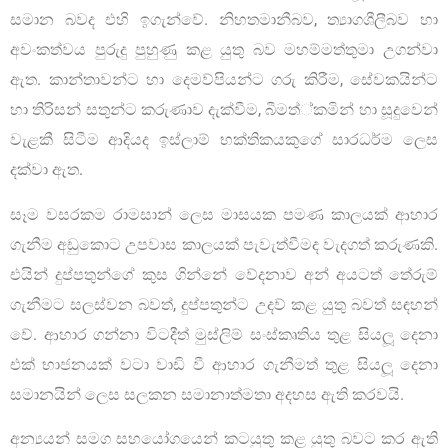
සමාන බවද එහි ඉගැන්වේ. නිහතමානීබව, ත්‍යාගශීලීබව හා
අවංකත්වය පුරුදු පුහුණු කළ යුතු බව මහම්මත්තුමා උගන්වා
ඇත. කාන්තාවන්ට හා දෙමව්පියන්ට ගරු කිරීම, සේවකයින්ට
හා තිරිසන් සතුන්ට කරුණාව දැක්වීම, බීමත්්කමින් හා සූදුවෙන්
වැළකී සිටීම ආදියද ඉස්ලාම් භක්තිකයකුගේ සාරධර්ම ලෙස
දක්වා ඇත.
සෑම වසරකම රාමසාන් ලෙස මාසයක පමණ කාලයක් ආහාර
ගැනීම අඩුකොට උපවාස කාලයක් පැවැත්වීමද වැදගත් කරුණකි.
එයින් දුප්පතුන්ගේ කුස ගින්නේ වේදනාව අන් අයටත් තේරුම්
ගැනීමට සලස්වන බවත්, දුප්පතුන්ට උදව් කළ යුතු බවත් සඳහන්
වේ. ආහාර ගන්නා විටදීත් මුස්ලිම් සංස්කෘතිය තුළ සියලූ දෙනා
එක් භාජනයක් වටා වාඩි වී ආහාර ගැනීමත් තුළ සියලූ දෙනා
සමානයින් ලෙස සලකන සමානාත්මතා අදහස ඇති කරවයි.
අන්‍යයන් සමග සහයෝගයෙන් කටයුතු කළ යුතු බවට කර ඇති