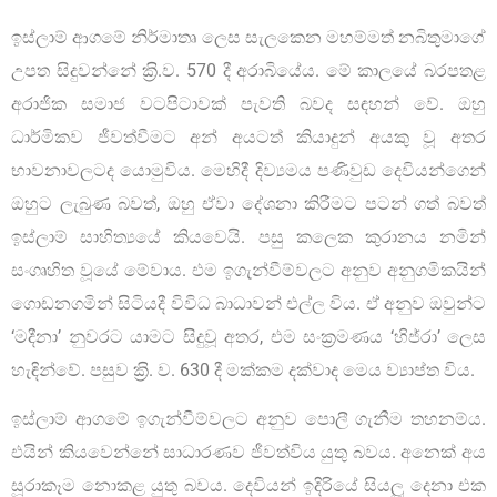
ඉස්ලාම් ආගමේ නිර්මාතෘ ලෙස සැලකෙන මහම්මත් නබිතුමාගේ
උපත සිදුවන්නේ ක‍්‍රි.ව. 570 දී අරාබියේය. මේ කාලයේ බරපතළ
අරාජික සමාජ වටපිටාවක් පැවති බවද සඳහන් වේ. ඔහු
ධාර්මිකව ජීවත්වීමට අන් අයටත් කියාදුන් අයකු වූ අතර
භාවනාවලටද යොමුවිය. මෙහිදී දිව්‍යමය පණිවුඩ දෙවියන්ගෙන්
ඔහුට ලැබුණ බවත්, ඔහු ඒවා දේශනා කිරීමට පටන් ගත් බවත්
ඉස්ලාම් සාහිත්‍යයේ කියවෙයි. පසු කලෙක කුරානය නමින්
සංගෘහිත වූයේ මේවාය. එම ඉගැන්වීම්වලට අනුව අනුගමිකයින්
ගොඩනගමින් සිටියදී විවිධ බාධාවන් එල්ල විය. ඒ අනුව ඔවුන්ට
‘මදීනා’ නුවරට යාමට සිදුවූ අතර, එම සංක‍්‍රමණය ‘හිජ්රා’ ලෙස
හැඳින්වේ. පසුව ක‍්‍රි. ව. 630 දී මක්කම දක්වාද මෙය ව්‍යාප්ත විය.
ඉස්ලාම් ආගමේ ඉගැන්වීම්වලට අනුව පොලී ගැනීම තහනම්ය.
එයින් කියවෙන්නේ සාධාරණව ජීවත්විය යුතු බවය. අනෙක් අය
සූරාකෑම නොකළ යුතු බවය. දෙවියන් ඉදිරියේ සියලූ දෙනා එක