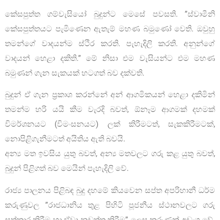
කේසපුත්ත ගම්වැසියෝ බුදුන්ට මෙසේ පවසති. ”ස්වාමීනි
කේසපුත්තයට පැමිණෙන ඇතැම් මහණ බමුණෝ වෙති. ඔවුහු
තමන්ගේ වාදයන්ම ස්ථිර කරති. පැහැදිලි කරති. අනුන්ගේ
වාදයන් හෙළා දකිති.” මේ නිසා එම වැසියන්ට එම මහණ
බමුණන් ගැන සැකයක් හටගත් බව දක්වති.
බුදුන් ඒ ගැන ප‍්‍රකාශ කරන්නේ අන් ආගමිකයන් හෙළා දකිමින්
තමන්ම හරි යයි කීම වැරදි බවත්, ඕනෑම ආගමක් දහමක්
විමර්ශනයට (විමංසනයට) ලක් කිරීමටත්, සැකකිරීමටක්,
නොපිළිගැනීමටත් අයිතිය ඇති බවයි.
අන්‍ය මත ඉවසිය යුතු බවත්, අන්‍ය මතවලට ගරු කළ යුතු බවත්,
බුදුන් පිළිගත් බව මෙයින් පැහැදිලි වේ.
රාජ්‍ය පාලනය පිළිබඳ බුදු දහමේ කියවෙන සප්ත අපරිහානී ධර්ම
කරුණුවල ”රාජධානිය තුළ පිහිටි පූජනීය ස්ථානවලට ගරු
සත්කාර කිරීම හා ඒවා නඩත්තු කිරීම” ලෙස කරුණක් අඩංගු වේ.