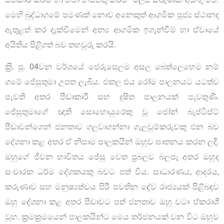
මෙහි බුද්ධාගමේ පමණක් නොව අනෙකුත් ආගමික පූජ්‍ය ස්ථානද
ඇතුළත් කර දැක්වීමෙන් අන්‍ය ආගමික ඉගැන්වීම් හා ඒවායේ
අයිතිය පිළිගත් බව තහවුරු කරයි.
ක‍්‍රි. පූ. 04වන වර්ශයේ ජෙරුසෙලම අසල බෙත්ලෙහෙම නම්
ගමේ ජේසුතුමා උපත ලැබීය. එකල එය රෝම පාලනයට යටත්ව
පැවති අතර පීඩාකාරී සහ දූෂිත පාලනයක් පැවතුණි.
ජේසුතුමාගේ ඥාති සොහොයුරෙකු වූ ජෝන් බැප්ටිස්ට්
පීඩාවන්ගෙන් ජනතාව ගලවාගන්නා ගැලවුම්කරුවකු එන බව
දේශනා කළ අතර ඒ නිසාම පාලකයින් ඔහුව ඝාතනය කරන ලදී.
ඔහුගේ ජීවන භාවිතය ජේසු වෙත ප‍්‍රබලව බලපෑ අතර ඔහුද
සංචාරක ධර්ම දේශකයකු බවට පත් විය. සාධාරණය, ආදරය,
කරුණාව සහ මනුෂ්‍යත්වය පිරී පවතින දේව රාජ්‍යයක් පිළිබඳව
ඔහු දේශනා කළ අතර පීඩාවට පත් ජනතාව ඔහු වටා ඒකරාශී
වූහ. ක‍්‍රමක‍්‍රමයෙන් පාලකයින්ට මෙය තර්ජනයක් වන විට ඔහුව