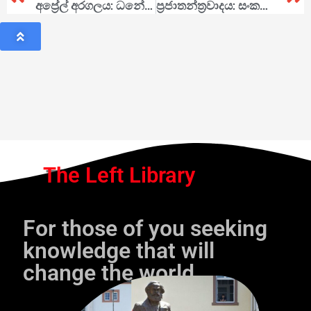
අප්‍රේල් අරගලය: ධනේශ්වර ලංකාවේ පළමු අවිගත් නැගිටීම
ප‍්‍රජාතන්ත‍්‍රවාදය: සංකල්පය හා විකාශනය
The Left Library
For those of you seeking
knowledge that will
change the world