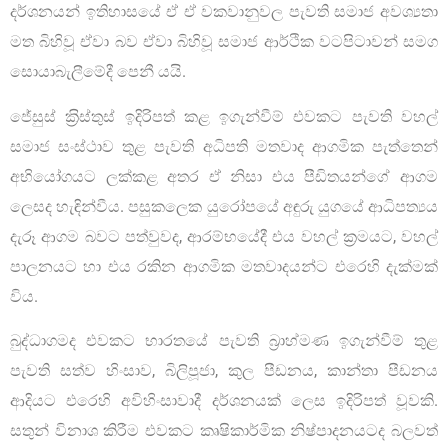
දර්ශනයන් ඉතිහාසයේ ඒ ඒ වකවානුවල පැවති සමාජ අවශ්‍යතා
මත බිහිවූ ඒවා බව ඒවා බිහිවූ සමාජ ආර්ථික වටපිටාවන් සමග
සොයාබැලීමේදී පෙනී යයි.
ජේසුස් ක‍්‍රිස්තුස් ඉදිරිපත් කළ ඉගැන්වීම් එවකට පැවති වහල්
සමාජ සංස්ථාව තුළ පැවති අධිපති මතවාද ආගමික පැත්තෙන්
අභියෝගයට ලක්කළ අතර ඒ නිසා එය පීඩිතයන්ගේ ආගම
ලෙසද හැඳින්වීය. පසුකලෙක යුරෝපයේ අඳුරු යුගයේ ආධිපත්‍යය
දැරූ ආගම බවට පත්වුවද, ආරම්භයේදී එය වහල් ක‍්‍රමයට, වහල්
පාලනයට හා එය රකින ආගමික මතවාදයන්ට එරෙහි දැක්මක්
විය.
බුද්ධාගමද එවකට භාරතයේ පැවති බ‍්‍රාහ්මණ ඉගැන්වීම් තුළ
පැවති සත්ව හිංසාව, බිලිපූජා, කුල පීඩනය, කාන්තා පීඩනය
ආදියට එරෙහි අවිහිංසාවාදී දර්ශනයක් ලෙස ඉදිරිපත් වූවකි.
සතුන් විනාශ කිරීම එවකට කෘෂිකාර්මික නිෂ්පාදනයටද බලවත්