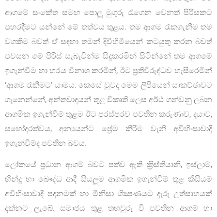
ආගමේ සංකේත සමඟ පොලූ මුගුරු රැගෙන වෙනත් පිරිසකට
පහරදීමට යන්නේ මේ තත්වය තුළය. තම ආගම රැකගැනීම තම
වගකීම බවත් ඒ සඳහා තමන් දිවිහිමියෙන් කටයුතු කරන බවත්
පවසන මේ පිරිස් සැබැවින්ම සිදුකරමින් සිටින්නේ තම ආගමේ
ඉගැන්වීම හා හරය විනාශ කරමින්, ඊට ප‍්‍රතිවිරුද්ධව හැසිරෙමින්
‘ආගම රැකීමට’ යාමය. කෙසේ වුවද මෙම ලිපියෙන් සාකච්ඡාවට
ගැනෙන්නේ, අන්තවාදයන් තුළ විකෘති ලෙස අර්ථ ගන්වනු ලබන
ආගමික ඉගැන්වීම් තුළම ඊට පරස්පරව පවතින කරුණාව, දයාව,
සහෝදරත්වය, අන්‍යයන්ට ප්‍රේම කිරීම වැනි අවිහිංසාවාදී
ඉගැන්වීම්ද පවතින බවය.
ලෝකයේ ප‍්‍රධාන ආගම් බවට පත්ව ඇති ක‍්‍රිස්තියානි, ඉස්ලාම්,
හින්දු හා බෞද්ධ ආදී සියලූම ආගමික ඉගැන්වීම් තුළ කිසියම්
අවිහිංසාවාදී පදනමක් හා මිනිසා ශික්‍ෂණයට දැරූ උත්සාහයක්
දක්නට ලැබේ. සමාජය තුළ තහවුරු වී පවතින ආගම් හා