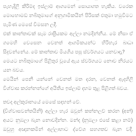
පැහැදිලි කිරීම්ද ඉස්ලාම් ආගමෙන් සොයාගත හැකිය. වරෙක
මොහොමඞ් නබිතුමාගේ අනුගාමිකයින් පිරිසක් එතුමා හමුවීමට
පැමිණ මෙසේ විමසන ලදී.
එක් කාන්තාවක් සෑම රාත‍්‍රියකම අල්ලා නමදින්නීය. මේ නිසා ඒ
ගමෙහි වෙසෙන වෙනත් ආගමිකයන්ට හිරිහැර බාධා
සිදුවන්නේය. මේ කාන්තාව මියගිය පසු ස්වර්ගයට යනවාදැ?
මෙයට නබිතුමාගේ පිළිතුර වූයේ ඇය ස්වර්ගයට නොව නිරයට
යන බවය.
මෙයින් පෙනී යන්නේ වෙනත් මත දරන, වෙනත් ඇදහිලි
විශ්වාස කරන්නන්ගේ අයිතිය ඉස්ලාම් දහම තුළ පිළිගත් බවය.
තවද අල්කුරානයේ මෙසේ සඳහන් වේ.
(විශ්වාසවන්තයිනි) අල්ලා හැර ඔවුන් කන්නලව් කරන (අන්)
අයට නුඹලා බැන නොවදින්න. මන්ද (නුඹලා එසේ කළා නම්)
ඔවුහු අඥානකමින් අල්ලාහාට ද්වේශ සහගතව බැන වදී.