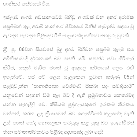
හානිකර තත්වයක් විය.
ඉස්ලාම් ආගම අවසානයටම බිහිවූ ආගමක් වන අතර අරාජික
පසුබිමක් තුළ අරාබි කාන්තාර ජීවිතයේ මිනිස් පැවැත්ම සඳහා වූ
ඇවතුම් පැවතුම් පිළිබඳව රීති මාලාවක්ද සහිතව තහවුරු වූවකි.
ක‍්‍රි. පූ. 06වන සියවසේ බුදු දහම බිහිවන පසුබිම තුළම එය
අවිහිංසාවාදී දර්ශනයක් බව පෙනී යයි. සතුන්ට පවා හිරිහැර
කිරීම, සතුන් මැරීම මහත් වූ අකුසල කර්මයක් ලෙස එහි
ඉගැන්වේ. පස් පව් ලෙස සැලකෙන ප‍්‍රධාන කරුණු 05න්
පළමුවැන්න ”පානාතිපාතා වේරමණී සික්ඛා පදං සමාදියාමී”
යනුවෙන් සඳහන් වීම තුළ ඊට දී ඇති ප‍්‍රමුඛතාවය කෙතරම්ද
යන්න පැහැදිලි වේ. කිසියම් පුද්ගලයකුගේ ඉරණම තීරණය
වන්නේ, කරන ලද ක‍්‍රියාවෙන් බව ඉගැන්වීමත් කුලභේද වැනි
උස් පහත් භේද නොසලකා කටයුතු කළ යුතු බව ඉගැන්වීමත්
නිසා සමානාත්මතාවය පිළිබඳ අදහසක්ද ලබා දෙයි.