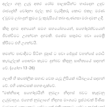
අල්ලා ගනු ලැබූ අතර රෝම පාලකයින්ට භාරදෙන ලදුව
රාජද්‍රෝහී චෝදනා එල්ල කර වැරදිකරු කොට එකල මරණ
ද`ඩුවම ලබා දුන් ක‍්‍රමය වූ කුරුසියේ තබා ඇණගසා මරා දමන ලදී.
කිතු දහම අන්‍යයන් සමග සහයෝගයෙන්, සහෝදරත්වයෙන්
ජීවත්වීමට උගන්වන දහමකි. එසේම සතුරාට පවා මෛත‍්‍රී
කිරීමට එහි උගන්වයි.
තමන්ව පාවාදීමට සිටින ජුදාස් ට පවා ජේසුස් වහන්සේ රොටී
කැබැල්ලක් පොඟවා කෑමට දුන්බව කිතුනු සාහිත්‍යයේ සඳහන්
වේ. (යෝහා 13 -26)
ගලාති හි කතෝලික සභාව වෙත යැවූ ලිපියක් බයිබලයේ සඳහන්
වේ. එහි කොටසක් පහත දැක්වේ.
”මක්නිසාද සහෝදරයිනි නුඹලා නිදහස් බවට කැඳවනු
ලැබුවාහුය. එහෙත් නුඹලාගේ නිදහස මාංශයට ප‍්‍රස්ථාවක් පිණිස