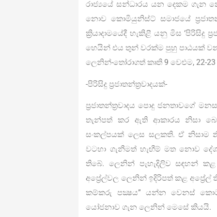
රාජ්‍යයේ සන්ධාරය යන දෙකම ගැන 
නොව කොමියුනිස්ට් සමාජයේ ප‍්‍රජාතන
ක්‍රියාදාමයේදී හැකිළී යනු මිස ‘පිරිසිදු
හෙයින් එය තුන් වරක්ම පුහු පාඨයක් 
ලෙනින්-තෝරාගත් කෘති 9 වෙළුම, 22-23 
-පිරිසිදු ප‍්‍රජාතන්ත‍්‍රවාදයක්-
ප‍්‍රජාතන්ත‍්‍රවාදය පොදු ජනතාවගේ මනස
තැන්පත් කර ඇති ආකාරය නිසා බො
සංකල්පයක් ලෙස සලකති. ඒ නිසාම නිර්ධ
වටහා ගැනීමත් හැඟීම් මත නොව දේශපා
තිබේ. ලෙනින් පැහැදිලිව සඳහන් කළ පරි
අප්‍රේල්වල ලෙනින් ඉදිරිපත් කළ අප්‍රේල් ත
කම්කරු පක්‍ෂය” යන්න වෙනස් කොට
යෝජනාව ගැන ලෙනින් මෙසේ කියයි.