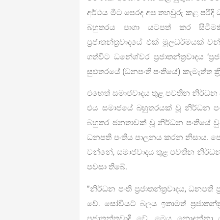
අර්ථය මීට පෙරද අප තහවුරු කළ පරිදි
බහුතරය පාගා යටපත් කර සිටීමකි. 
ප‍්‍රජාතන්ත‍්‍රවාදයේ එක් මූලධර්මය
ගත්විට ධනේශ්වර ප‍්‍රජාතන්ත‍්‍රවාදය ‘ප
සුළුතරයේ (ධනපංති පංතියේ) කැමැත්ත ක
එහෙත් සමාජවාදය තුළ පවතින නිර්ධන පංති ප‍්
එය සමාජයේ බහුතරයක් වූ නිර්ධන ප
බහුතර ජනතාවක් වූ නිර්ධන පංතියේ වුව
ධනපති පංතිය පාලනය කරන නිසාය. පොදු ජනත
වන්නේ, සමාජවාදය තුළ පවතින නිර්ධන පංත
පවසා තිබේ.
”නිර්ධන පංති ප‍්‍රජාතන්ත‍්‍රවාදය, ධනපති ප‍්
වේ. සෝවියට් බලය ඉතාමත් ප‍්‍රජාතන්ත
ප‍්‍රජාතන්ත‍්‍රවාදී වේ. මෙය නො