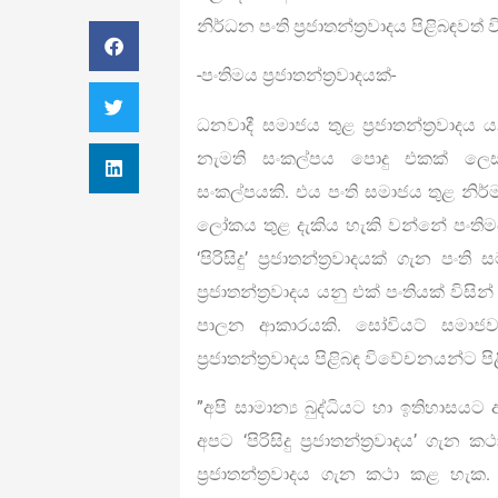
නිර්ධන පංති ප‍්‍රජාතන්ත‍්‍රවාදය පිළිබඳවත්
-පංතිමය ප‍්‍රජාතන්ත‍්‍රවාදයක්-
ධනවාදී සමාජය තුළ ප‍්‍රජාතන්ත‍්‍රවාදය 
නැමති සංකල්පය පොදු එකක් ලෙස සැල
සංකල්පයකි. එය පංති සමාජය තුළ නිර්
ලෝකය තුළ දැකිය හැකි වන්නේ පංතිමය ප
‘පිරිසිදු’ ප‍්‍රජාතන්ත‍්‍රවාදයක් ගැන 
ප‍්‍රජාතන්ත‍්‍රවාදය යනු එක් පංතියක් ව
පාලන ආකාරයකි. සෝවියට් සමාජවා
ප‍්‍රජාතන්ත‍්‍රවාදය පිළිබඳ විවේචනයන්ට
”අපි සාමාන්‍ය බුද්ධියට හා ඉතිහාසය
අපට ‘පිරිසිදු ප‍්‍රජාතන්ත‍්‍රවාදය’ 
ප‍්‍රජාතන්ත‍්‍රවාදය ගැන කථා කළ හැක. (‘