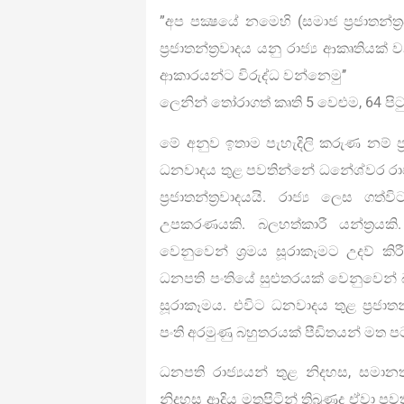
”අප පක්‍ෂයේ නමෙහි (සමාජ ප‍්‍රජාතන්ත
ප‍්‍රජාතන්ත‍්‍රවාදය යනු රාජ්‍ය ආකෘතිය
ආකාරයන්ට විරුද්ධ වන්නෙමු’’
ලෙනින් තෝරාගත් කෘති 5 වෙළුම, 64 පිට
මේ අනුව ඉතාම පැහැදිලි කරුණ නම් ප‍්‍
ධනවාදය තුළ පවතින්නේ ධනේශ්වර රාජ්‍ය 
ප‍්‍රජාතන්ත‍්‍රවාදයයි. රාජ්‍ය ලෙස 
උපකරණයකි. බලහත්කාරී යන්ත‍්‍රයකි
වෙනුවෙන් ශ‍්‍රමය සූරාකෑමට උදව් කි
ධනපති පංතියේ සුළුතරයක් වෙනුවෙන් බ
සූරාකෑමය. එවිට ධනවාදය තුළ ප‍්‍රජාතන
පංති අරමුණු බහුතරයක් පීඩිතයන් මත
ධනපති රාජ්‍යයන් තුළ නිදහස, සමාන
නිදහස ආදිය මතුපිටින් තිබුණද ඒවා ප