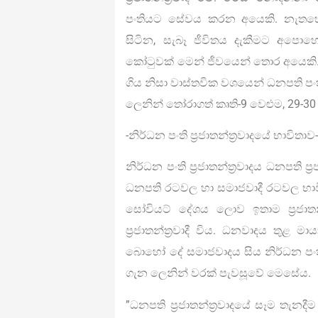
පංතියට සේවය කරන අයෙකි. නැතහොත
සිටින, සැබෑ ජීවිතය දැකීමට අපො
කෝටුවක් මෙන් ජීවයෙන් තොර අයෙකි. ඔහු ධ
ගිය නිසා වාස්තවික වශයෙන් ධනපති පං
ලෙනින් තෝරාගත් කෘති-9 වෙළුම, 29-30 
-නිර්ධන පංති ප‍්‍රජාතන්ත‍්‍රවාදයේ භාවිතාව
නිර්ධන පංති ප‍්‍රජාතන්ත‍්‍රවාදය ධනපති ප‍්
ධනපති රටවල හා සමාජවාදී රටවල භාවිත
සෝවියට් දේශය ලොව ඉතාම ප‍්‍රජාතන්ත
ප‍්‍රජාතන්ත‍්‍රවාදී විය. ධනවාදය ත
බොහෝ දේ සමාජවාදය සිය නිර්ධන පංති ප
ගැන ලෙනින් වරක් පැවසූවේ මෙසේය.
”ධනපති ප‍්‍රජාතන්ත‍්‍රවාදයේ සෑම තැනද