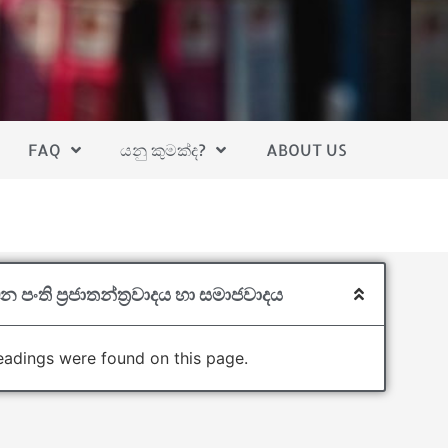
FAQ
යනු කුමක්ද?
ABOUT US
න පංති ප‍්‍රජාතන්ත‍්‍රවාදය හා සමාජවාදය
adings were found on this page.