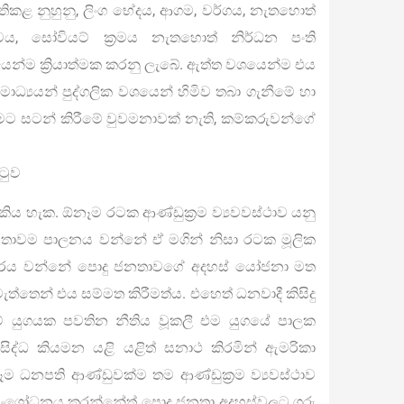
තිකළ නුහුනු, ලිංග භේදය, ආගම, වර්ගය, නැතහොත්
, සෝවියට් ක‍්‍රමය නැතහොත් නිර්ධන පංති
ෙන්ම ක්‍රියාත්මක කරනු ලැබේ. ඇත්ත වශයෙන්ම එය
 මාධ්‍යයන් පුද්ගලික වශයෙන් හිමිව තබා ගැනීමේ හා
මට සටන් කිරීමේ වුවමනාවක් නැති, කම්කරුවන්ගේ
ිටුව
ිය හැක. ඕනෑම රටක ආණ්ඩුක‍්‍රම ව්‍යවවස්ථාව යනු
නතාවම පාලනය වන්නේ ඒ මගින් නිසා රටක මූලික
ාදී ආකාරය වන්නේ පොදු ජනතාවගේ අදහස් යෝජනා මත
ත්තෙන් එය සම්මත කිරීමත්ය. එහෙත් ධනවාදී කිසිදු
ම් යුගයක පවතින නීතිය වූකලී එම යුගයේ පාලක
‍රසිද්ධ කියමන යළි යළිත් සනාථ කිරමින් ඇමරිකා
ම ධනපති ආණ්ඩුවක්ම තම ආණ්ඩුක‍්‍රම ව්‍යවස්ථාව
සංශෝධනය කරන්නේත් පොදු ජනතා අදහස්වලට ගරු