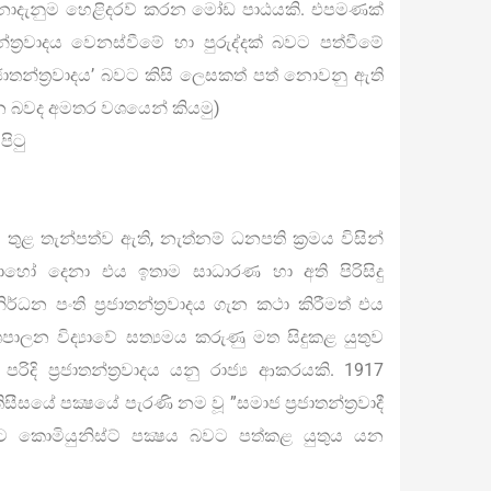
නොදැනුම හෙළිදරව් කරන මෝඩ පාඨයකි. එපමණක්
්ත‍්‍රවාදය වෙනස්වීමේ හා පුරුද්දක් බවට පත්වීමේ
 ප‍්‍රජාතන්ත‍්‍රවාදය’ බවට කිසි ලෙසකත් පත් නොවනු ඇති
වන බවද අමතර වශයෙන් කියමු)
පිටු
 තුළ තැන්පත්ව ඇති, නැත්නම් ධනපති ක‍්‍රමය විසින්
හෝ දෙනා එය ඉතාම සාධාරණ හා අති පිරිසිදු
න පංති ප‍්‍රජාතන්ත‍්‍රවාදය ගැන කථා කිරීමත් එය
ලන විද්‍යාවේ සත්‍යමය කරුණු මත සිදුකළ යුතුව
දි ප‍්‍රජාතන්ත‍්‍රවාදය යනු රාජ්‍ය ආකරයකි. 1917
ිසීසයේ පක්‍ෂයේ පැරණි නම වූ ”සමාජ ප‍්‍රජාතන්ත‍්‍රවාදී
 කොමියුනිස්ට් පක්‍ෂය බවට පත්කළ යුතුය යන