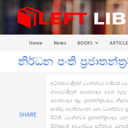
Home
News
BOOKS
ARTICLE
නිර්ධන පංති ප‍්‍රජාතන්ත
අධිරාජ්‍යවාදීනුත් ධනේශ්වර පංතිය
න්‍යායවාදීනුත් සමාජවාදය වෙත එල
සමාජවාදය තුළ ප‍්‍රජාතන්ත‍්‍රවාදය, 
ආණ්ඩු පවත්වාගෙන යන, ධනේශ්වර ප‍්‍ර
SHARE
සිටිති. ධනේශ්වර ප‍්‍රජාතන්ත‍්‍රවාදය
පිළිබඳවත් අවබෝධය සහිතවම ධනපති