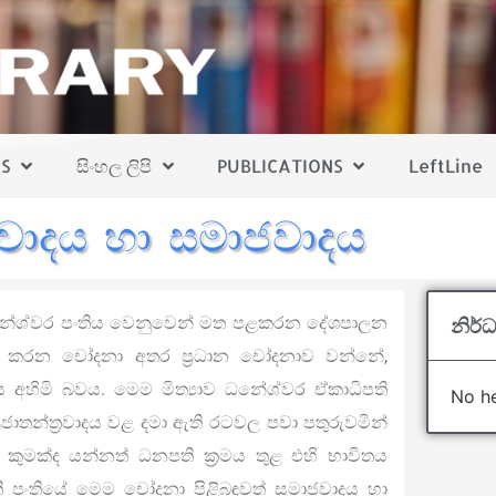
S
සිංහල ලිපි
PUBLICATIONS
LeftLine
‍්‍රවාදය හා සමාජවාදය
ත් ධනේශ්වර පංතිය වෙනුවෙන් මත පළකරන දේශපාලන
නිර්ධ
්ල කරන චෝදනා අතර ප‍්‍රධාන චෝදනාව වන්නේ,
නිදහස අහිමි බවය. මෙම මිත්‍යාව ධනේශ්වර ඒකාධිපති
No he
ජාතන්ත‍්‍රවාදය වළ දමා ඇති රටවල පවා පතුරුවමින්
 යනු කුමක්ද යන්නත් ධනපති ක‍්‍රමය තුළ එහි භාවිතය
 පංතියේ මෙම චෝදනා පිළිබඳවත් සමාජවාදය හා