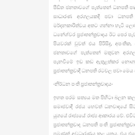
පීඩිත ජනතාවගේ පැත්තෙන් ධනපති ප
සාධාරණ අරගලයකදී පවා ධනපති රාජ්
මර්දනකාරිත්වය අතට ගන්නා හැටි ලොව 
ධනේශ්වර ප‍්‍රජාතන්ත‍්‍රවාදය ඊට පෙර
පියවරක් වුවත් එය පිරිසිදු, අපංත
ජනතාවගේ පැත්තෙන් මතුවන අරගලවලද
පැනවීමේ ඉඩ කඩ ඇතුළත්කර නොගත් 
ප‍්‍රජාතන්ත‍්‍රවාදී ධනපති රටවල පවා මෙය
-නිර්ධන පංති ප‍්‍රජාතන්ත‍්‍රවාදය-
ඉහත පරම සත්‍යය මත පිහිටා බලන කල නිර්
සමාජවාදී රජය හෙවත් ධනවාදයේ සිට ක
යුගයේ රාජ්‍යයේ රාජ්‍ය ආකාරය වේ. එවිට
ප‍්‍රජාතන්ත‍්‍රවාද ධනපති පංති ප‍්‍රජාතන්ත
පමණක් අවධාරණය කළ යුතුය. එය එසේ ව