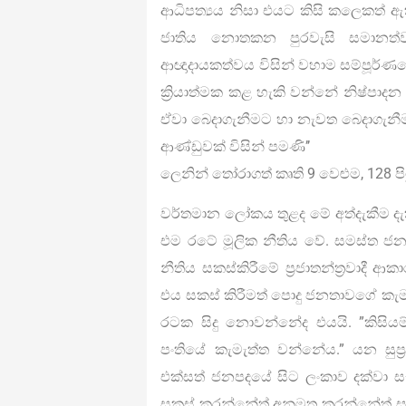
ආධිපත්‍යය නිසා එයට කිසි කලෙකත් ඇ
ජාතිය නොතකන පුරවැසි සමානත්වය
ආඥාදායකත්වය විසින් වහාම සම්පූර්ණය
ක්‍රියාත්මක කළ හැකි වන්නේ නිෂ්පාදන
ඒවා බෙදාගැනීමට හා නැවත බෙදාගැනී
ආණ්ඩුවක් විසින් පමණි’’
ලෙනින් තෝරාගත් කෘති 9 වෙළුම, 128 ප
වර්තමාන ලෝකය තුළද මේ අත්දැකීම දැක
එම රටේ මූලික නීතිය වේ. සමස්ත ජ
නීතිය සකස්කිරීමේ ප‍්‍රජාතන්ත‍්‍රව
එය සකස් කිරීමත් පොදු ජනතාවගේ කැමැ
රටක සිදු නොවන්නේද එයයි. ”කිසිය
පංතියේ කැමැත්ත වන්නේය.” යන සුප‍්
එක්සත් ජනපදයේ සිට ලංකාව දක්වා සෑ
සකස් කරන්නේත් අනුමත කරන්නේත් 