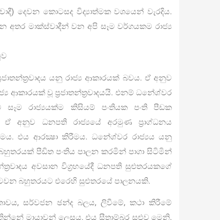
‍්‍රවාදී) දෙවන කොටසද විද්‍යාත්මක වශයෙන් වැරදිය.
ක් වන අතර මාක්ස්වාදීන් වන අපි සෑම වර්ගයකම රාජ්‍ය
ුව
රජාතන්ත‍්‍රවාදය යනු රාජ්‍ය ආකාරයක් බවය. ඒ අනුව
ආකාරයක් වූ ප‍්‍රජාතන්ත‍්‍රවාදයයි. එනම් ධනේශ්වර
ගත්විට සෑම රාජ්‍යයක්ම කිසියම් පංතියක පංති පීඩක
. ඒ අනුව ධනපති රාජ්‍යයේ අරමුණ ප‍්‍රාග්ධනය
රීමය. එය ආරක්‍ෂා කිරීමය. ධනේශ්වර රාජ්‍යය යනු
හුතරයක් පීඩිත පංතිය පාලන කරමින් පාගා සිටිමින්
්ත‍්‍රවාදය අවසාන විග‍්‍රහයේදී ධනපති සුළුතරයකගේ
 පටවන බහුතරයට එරෙහි සුළුතරයේ පාලනයකි.
තාවය, සර්වජන ඡන්ද බලය, ලිවීමේ, කථා කිරීමේ
වතින්නේ මායාවන් ලෙසය. එය සීතාම්බර සළුව මෙනි.