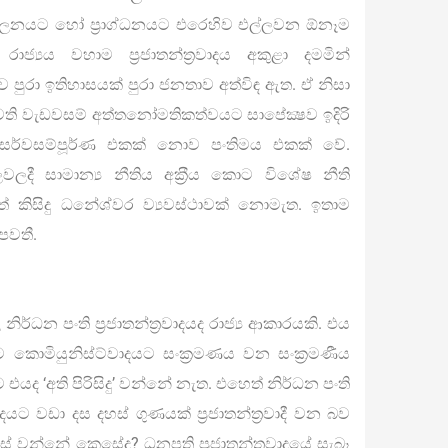
ාලනයට හෝ ප‍්‍රාග්ධනයට එරෙහිව එල්ලවන ඕනෑම
‍යය වහාම ප‍්‍රජාතන්ත‍්‍රවාදය අකුළා දමමින්
පුරා ඉතිහාසයක් පුරා ජනතාව අත්විඳ ඇත. ඒ නිසා
 පැවති වැඩවසම් අත්තනෝමතිකත්වයට සාපේක්‍ෂව ඉදිරි
ික, සර්වසම්පූර්ණ එකක් නොව පංතිමය එකක් වේ.
ී සාමාන්‍ය නීතිය අක‍්‍රීය කොට විශේෂ නීති
කිසිදු ධනේශ්වර ව්‍යවස්ථාවක් නොමැත. ඉතාම
 පවතී.
ධන පංති ප‍්‍රජාතන්ත‍්‍රවාදයද රාජ්‍ය ආකාරයකි. එය
ොමියුනිස්ට්වාදයට සංක‍්‍රමණය වන සංක‍්‍රමණීය
 එයද ‘අති පිරිසිදු’ වන්නේ නැත. එහෙත් නිර්ධන පංති
‍්‍රවාදයට වඩා දස දහස් ගුණයක් ප‍්‍රජාතන්ත‍්‍රවාදී වන බව
න්නේ කෙසේද? ධනපති ප‍්‍රජාතන්ත‍්‍රවාදයේ සැබෑ