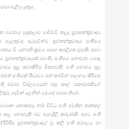
 විමසා බැලිය යුතුය.
යන වචනය හුදකලාව පාවිච්චි කළද ප‍්‍රජාතන්ත‍්‍රවාදය
කුවද සැබැවින්ම ප‍්‍රජාතන්ත‍්‍රවාදය පංතිමය
මාණය වී ධනපති ක‍්‍රමය සමඟ කරළිගත වූවකි. අපට
‍්‍රජාතන්ත‍්‍රවාදයක් පමණි. පංතිමය නොවන, පොදු,
පංති සමාජය තුළ කථාකිරීම මිත්‍යාවකි. පංති සමාජය තුළ
ිසින් තවත් පංතියක් පීඩාවට පත් කරමින් පාලනය කිරීමේ
දී සමාජ විප්ලවයෙන් පසු කාල් කෞට්ස්කිගේ
 පිළිතුරු දෙමින් ලෙනින් මෙසේ පවසා තිබේ.
ට අවමාන නොකරමු නම් විවිධ පංති පවතින තාක්කල්
ගැන කථා කළ නොහැකි බව පැහැදිලි කරුණකි. අපට පංති
පිරිසිදු ප‍්‍රජාතන්ත‍්‍රවාදය’ වූ කලී පංති අරගලය හා