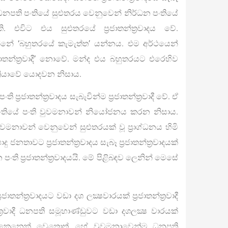
 ධනපති පංතියේ සුළුතරය වෙනුවෙන් නිර්ධන පංතියේ
එවිට එය සුළුතරයේ ප‍්‍රජාතන්ත‍්‍රවාදය වේ.
ක් වන්නේ ‘බහුතරයේ කැමැත්ත’ යන්නය. එම අර්ථයෙන්
‍්‍රජාතන්ත‍්‍රවාදී’ නොවේ. මන්ද එය බහුතරයට එරෙහිව
්‍රියාවේ යොදවන නිසාය.
‍රජාතන්ත‍්‍රවාදය සැබැවින්ම ප‍්‍රජාතන්ත‍්‍රවාදී වේ. ඒ
ංතියේ පංති වුවමනාවන් නියෝජනය කරන නිසාය.
මනාවන් වෙනුවෙන් සුළුතරයක් වූ ප‍්‍රාග්ධනය හිමි
ාවට ප‍්‍රජාතන්ත‍්‍රවාදය සැබෑ ප‍්‍රජාතන්ත‍්‍රවාදයක්
ි ප‍්‍රජාතන්ත‍්‍රවාදයයි. මේ පිළිබඳව ලෙනින් මෙසේ
‍රජාතන්ත‍්‍රවාදයට වඩා දශ ලක්‍ෂවාරයක් ප‍්‍රජාතන්ත‍්‍රවාදී
‍්‍රවාදී ධනපති සමූහාණ්ඩුවට වඩා දශලක්‍ෂ වාරයක්
දන්නා කෙනෙක් වෙතොත්, හේ වුවමනාවෙන්ම ධනපති