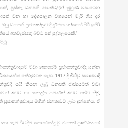
්, පුස්කෑ ධනපති පොත්වලින් මුහුණ වසාගෙන
හොසත් වන හා දේශපාලන වශයෙන් මැරී ගිය දර
නපති ප‍්‍රජාතන්ත‍්‍රවාදී දුර්මතයන්ගෙන් පිරී ඉතිරී
තියේ අතවැස්සකු බවට පත් පුද්ගලයෙකි.”
පිටු
-
‍රජාතන්ත‍්‍රවාදයට වඩා කොතරම් ප‍්‍රජාතන්ත‍්‍රවාදීද යන්න
යෙන්ම තේරුම්ගත හැක. 1917 දී බිහිවූ සමාජවාදී
‍්‍රවදී යයි කියනු ලැබූ ධනපති රාජ්‍යයටත් වඩා
ුළ මායාවන් බවට හා සංකල්ප පමණක් බවට පත්ව තිබූ,
‍්‍රජාතන්ත‍්‍රවාදය මගින් ජනතාවට ලබා දුන්නේය. ඒ
ීම සහ සෑම විටදීම පොරොන්දු වූ එහෙත් ප‍්‍රාග්ධනයේ