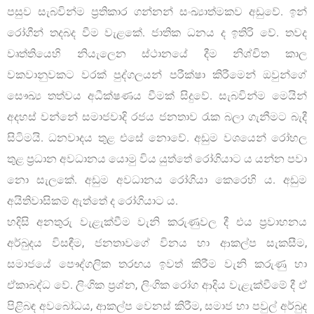
පසුව සැබවින්ම ප්‍රතිකාර ගන්නන් සංඛ්‍යාත්මකව අඩුවේ. ඉන්
රෝගීන් තදබද වීම වැළකේ. ජාතික ධනය ද ඉතිරි වේ. තවද
වෘත්තියෙහි නියැලෙන ස්ථානයේ දීම නිශ්චිත කාල
වකවානුවකට වරක් පුද්ගලයන් පරීක්ෂා කිරීමෙන් ඔවුන්ගේ
සෞඛ්‍ය තත්වය අධීක්ෂණය වීමක් සිදුවේ. සැබවින්ම මෙයින්
අදහස් වන්නේ සමාජවාදි රජය ජනතාව රැක බලා ගැනීමට බැදී
සිටිමයි. ධනවාදය තුළ එසේ නොවේ. අඩුම වශයෙන් රෝහල
තුළ ප්‍රධාන අවධානය යොමු විය යුත්තේ රෝගියාට ය යන්න පවා
නො සැලකේ. අඩුම අවධානය රෝගියා කෙරෙහි ය. අඩුම
අයිතිවාසිකම් ඇත්තේ ද රෝගියාට ය.
හදිසි අනතුරු වැළැක්වීම වැනි කරුණුවල දී එය ප්‍රවාහනය
අර්බුදය විසඳීම, ජනතාවගේ විනය හා ආකල්ප සැකසීම,
සමාජයේ පෞද්ගලික තරඟය ඉවත් කිරීම වැනි කරුණු හා
ඒකාබද්ධ වේ. ලිංගික ප්‍රශ්න, ලිංගික රෝග ආදිය වැළැක්වීමේ දී ඒ
පිළිබඳ අවබෝධය, ආකල්ප වෙනස් කිරීම, සමාජ හා පවුල් අර්බුද