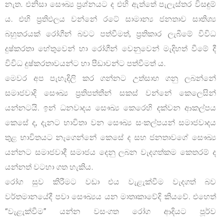
නැත. එනිසා සෞඛ්‍ය ප්‍රශ්නයට ද එහි ඇත්තේ පැලැස්තර විසඳුම්
ය. එහි ප්‍රතිඵලය වන්නේ රටේ සාමාන්‍ය ජනතාව සාතිශ්‍ය
බහුතරයක් රෝගීන් බවට පත්වීමත්, ප්‍රතිකාර ලැබීමේ විවිධ
දුෂ්කරතා හේතුවෙන් හා රෝගීන් වෙනුවෙන් මැදිහත් වීමේ දී
විවිධ දුෂ්කරතාවයන්ට හා පීඩාවන්ට පත්වීමත් ය.
මෙවර අප පැහැදිලි කර ගන්නට උත්සාහ ගනු ලබන්නේ
සමාජවාදි සෞඛ්‍ය ප්‍රතිපත්තීන් සකස් වන්නේ කෙලෙසින්
යන්නටයි. ඉන් ධනවාදය සෞඛ්‍ය කෙරෙහි දක්වන ආකල්පය
කෙසේ ද, දැනට භාවිතා වන සෞඛ්‍ය සංකල්පයන් සමාජවාදය
තුළ භාවිතයට නැගෙන්නේ කෙසේ ද සහ ජනතාවගේ සෞඛ්‍ය
යන්නට සමාජවාදී සමාජය දෙනු ලබන වැදගත්කම කෙතරම් ද
යන්නත් වටහා ගත හැකිය.
රෝග සුව කිරීමට වඩා එය වැළැක්වීම වැදගත් බව
වර්තමානයේදී පවා සෞඛ්‍යය යන මාතෘකාවේදි කියවේ. එහෙත්
“වැළැක්වීම” යන්න වසංගත රෝග ආදියට පූර්ව