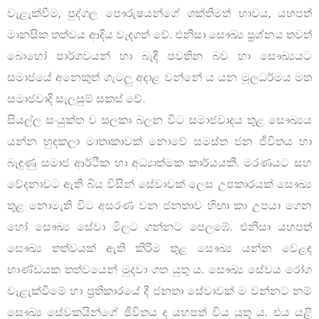
වැළැක්වීම, පුද්ගල පෞරුෂයන්ගේ ශක්තිමත් භාවය, යහපත්
මානසික තත්වය ආදිය වැදගත් වේ. එනිසා සෞඛ්‍ය ප්‍රශ්නය තවත්
බොහෝ පාර්ශවයන් හා බැඳී පවතින බව හා සෞඛ්‍යයට
සමාජයේ අනෙකුත් ගැටලු අදාළ වන්නේ ය යන මූලධර්මය මත
සමාජවාදි සැලසුම් සකස් වේ.
සියල්ල සංයුක්ත ව සලකා බලන විට සමාජවාදය තුළ සෞඛ්‍යය
යන්න හුදකලා මාතෘකාවක් නොවේ සමස්ත ජන ජීවිතය හා
බැඳුණු සමාජ ආර්ථීක හා අධ්‍යාත්මක කාර්යයකි. මරණයට සහ
වේදනාවට ඇති බිය විසින් සේවාවක් ලෙස උපකාරයක් සෞඛ්‍ය
තුළ නොමැති විට අසරණ වන ජනතාව හිඟා කා උපයා ගෙන
හෝ සෞඛ්‍ය සේවා මිලට ගන්නට පෙලඹේ. එනිසා යහපත්
සෞඛ්‍ය තත්වයක් ඇති කිරිම තුළ සෞඛ්‍ය යන්න වෙළඳ
භාණ්ඩයක තත්වයෙන් මුදවා ගත යුතු ය. සෞඛ්‍ය සේවය රෝග
වැළැක්වීමේ හා ප්‍රතිකාරයේ දී ජනතා සේවාවක් ම වන්නට නම්
සෞඛ්‍ය සේවකයින්ගේ ජීවිතය ද යහපත් විය යුතු ය. එය යළි