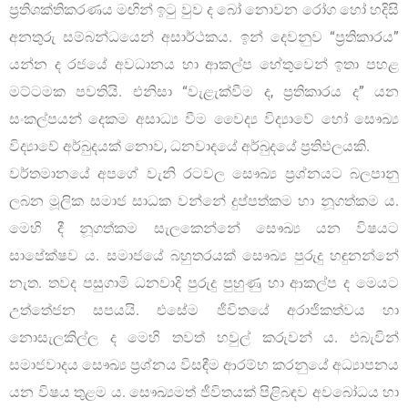
ප්‍රතිශක්තිකරණය මඟින් ඉටු වුව ද බෝ නොවන රෝග හෝ හදිසි
අනතුරු සම්බන්ධයෙන් අසාර්ථකය. ඉන් දෙවනුව “ප්‍රතිකාරය”
යන්න ද රජයේ අවධානය හා ආකල්ප හේතුවෙන් ඉතා පහළ
මට්ටමක පවතියි. එනිසා “වැළැක්වීම ද, ප්‍රතිකාරය ද” යන
සංකල්පයන් දෙකම අසාධ්‍ය වීම වෛද්‍ය විද්‍යාවේ හෝ සෞඛ්‍ය
විද්‍යාවේ අර්බුදයක් නොව, ධනවාදයේ අර්බුදයේ ප්‍රතිඵලයකි.
වර්තමානයේ අපගේ වැනි රටවල සෞඛ්‍ය ප්‍රශ්නයට බලපානු
ලබන මූලික සමාජ සාධක වන්නේ දුප්පත්කම හා නූගත්කම ය.
මෙහි දී නූගත්කම සැලකෙන්නේ සෞඛ්‍ය යන විෂයට
සාපේක්ෂව ය. සමාජයේ බහුතරයක් සෞඛ්‍ය පුරුදු හඳුනන්නේ
නැත. තවද පසුගාමි ධනවාදි පුරුදු පුහුණු හා ආකල්ප ද මෙයට
උත්තේජන සපයයි. එසේම ජීවිතයේ අරාජිකත්වය හා
නොසැලකිල්ල ද මෙහි තවත් හවුල් කරුවන් ය. එබැවින්
සමාජවාදය සෞඛ්‍ය ප්‍රශ්නය විසඳීම ආරම්භ කරනුයේ අධ්‍යාපනය
යන විෂය තුළම ය. සෞඛ්‍යමත් ජීවිතයක් පිළිබඳව අවබෝධය හා