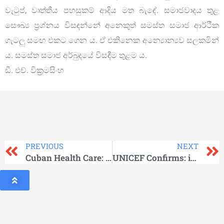
වැටුප්, වෘත්තීය පහසුකම් ආදිය මත බැඳේ. සමාජවාදය තුළ
සෞඛ්‍ය ප්‍රශ්නය විසඳන්නේ අනෙකුත් සමස්ත සමාජ ආර්ථීක
ගැටලු සමඟ එකට ගෙන ය. ඒ එකිනෙක අන්‍යොන්‍යව සලකමින්
ය. සමස්ත සමාජ අර්බුදයේ විසඳීම තුළම ය.
ඩී. එච්. වික්‍රමසිංහ
PREVIOUS
NEXT
Cuban Health Care: A Work in Progress
UNICEF Confirms: in CUBA, 0% Child Malnutrition