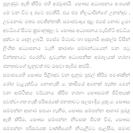
පුහුණුව ඇති කිරිම එහි අරමුණයි. සෞඛ්‍ය අධ්‍යාපනය අංශයක්
මේ වන විට ද රටේ පවතියි. එය එම නිලධාරීන්ගේ උනන්දුව ,
උවමනාව මතම පවතින්නකි. සමාජවාදය තුළ එසේ නොව ළමා
අවධියේ සිටම ක්‍රමානුකූල ව සෞඛ්‍ය අධ්‍යාපනය වැඩිහිටි අවධිය
දක්වා ම දෙනු ලබයි. එසේම මිථ්‍යාව හා පසුගාමී ආකල්ප විසින්
ලිංගික අධ්‍යාපනය වැනි කාරණා සම්බන්ධයෙන් වන පටු
චින්තනයට එරෙහිව දැවැන්ත අධ්‍යාපනික අරගලයක් හරහා
ජනතාවගේ දැනුවත් බව ඔසවා තැබීම කරයි..
සමාජයෙහි සෞඛ්‍ය පිළිබඳව වන දැනුම පුළුල් කිරීම පමණකින්
රෝග වැළැක්විය නොහැකි ය. කාසියේ අනෙක් පැත්ත මෙන්
වන ආර්ථීකය වර්ධනය කිරීම හරහා සෞඛ්‍යමත් ජීවිතයක්
පවත්වා ගත හැකි පරිසරයක් ජනතාවට සලසා දිය යුතු ය. සෞඛ්‍ය
සම්පන්න ආහාර සපයා ගැනීම, සෞඛ්‍ය සම්පන්න ආහාර පුරුදු
ඇති කිරීම, සෞඛ්‍ය සම්පන්න නිවසක ජීවත් වීම, සෞඛ්‍ය
සම්පන්න පරිසරයක වෘත්තියෙහි නියැලීමට සැලසීම, සමාජ