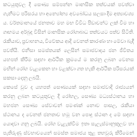
කටයුතුවල දී සෞඛ්‍ය සම්පන්න මානසික තත්වයක් පවත්වා
ගැනීමට පරිසරය හා අන්‍යෝන්‍ය අවබෝධය සලසා දීම අත්‍යාවශ්‍ය
ය. වර්තමානයේ ජනතාව මහ මඟ විවිධ පීඩාවන්ට ලක් වීම හා
ගෘහමය අර්බුද විසින් මානසික රෝගාබාධ තත්වයට පත්ව සිටිති.
රැකියාව, ප්‍රවාහනය, විවේකය ආදි වෙනත් කාරණා හා මේවා බැඳී
පවතියි. එනිසා සමස්තයක් ලෙසින් සමාජවාදය ජන ජීවිතය
යහපත් කිරීම සඳහා ආර්ථීක ක්‍රමයේ ම කරනු ලබන වෙනස
මඟින් රෝග වැළකෙන හා වළක්වා ගත හැකි ආර්ථීක පරිසරයක්
සකසා දෙනු ලබයි.
කෙසේ වුව ද යහපත් සෞඛ්‍යයක් සඳහා සමාජවාදි රාජ්‍යයන්
කරනු ලබන කටයුතුවල දී රෝහල, සෞඛ්‍ය මධ්‍යස්ථානය හා
මහජන සෞඛ්‍ය සේවාවන් පමණක් නොව පාසල, රැකියා
ස්ථානය ද වෙනත් ජනතාව හමු වන පොදු ස්ථාන ද මේ සඳහා
යොදවා ගනු ලබයි. රෝග වැළැක්වීම ඉතා සැලැස්මානුකූලව හා
පැතිරුණු ස්වභාවයෙන් සමස්ත සමාජය තුළ තහවුරු කිරීමෙන්