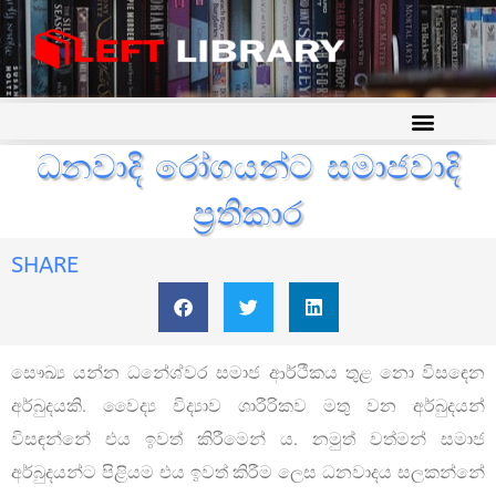
ධනවාදි රෝගයන්ට සමාජවාදි
ප්‍රතිකාර
SHARE
සෞඛ්‍ය යන්න ධනේශ්වර සමාජ ආර්ථීකය තුළ නො විසඳෙන
අර්බුදයකි. වෛද්‍ය විද්‍යාව ශාරීරිකව මතු වන අර්බුදයන්
විසඳන්නේ එය ඉවත් කිරීමෙන් ය. නමුත් වත්මන් සමාජ
අර්බුදයන්ට පිළියම එය ඉවත් කිරීම ලෙස ධනවාදය සලකන්නේ