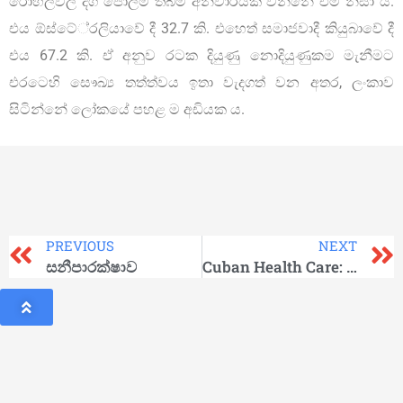
රෝහල්වල දිග පෝලිම් තිබීම අනිවාර්යක් වන්නේ එම නිසා ය.
එය ඕස්ටේ‍්‍රලියාවේ දී 32.7 කි. එහෙත් සමාජවාදී කියුබාවේ දී
එය 67.2 කි. ඒ අනුව රටක දියුණු නොදියුණුකම මැනීමට
එරටෙහි සෞඛ්‍ය තත්ත්වය ඉතා වැදගත් වන අතර, ලංකාව
සිටින්නේ ලෝකයේ පහළ ම අඩියක ය.
PREVIOUS
NEXT
සනීපාරක්ෂාව
Cuban Health Care: A Work in Progress