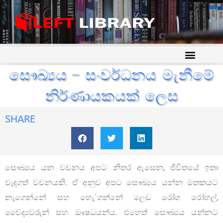
සෞඛ්‍යය – සංවර්ධනය මැනීමේ
නිර්ණායකයක් ලෙස
SHARE
සෞඛ්‍යය යන වචනය අපට නිතර ඇසෙන, ජිවිතයේ ඉතා
වැදගත් වචනයකි. ඒ අනුව අපට සෞඛ්‍යය යන්න මතකයට
නැගෙන්නේ සහ හැෙ`ගන්නේ ලෙඩ රෝග රෝහල්,
වෛද්‍යවරුන් සහ ඖෂධයන්ය. එහෙත් සෞඛ්‍යය යන්නට