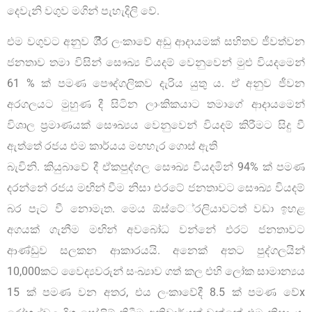
දෙවැනි වගුව මගින් පැහැදිලි වේ.
එම වගුවට අනුව ශී‍්‍රි ලංකාවේ අඩු ආදායමක් සහිතව ජීවත්වන
ජනතාව තමා විසින් සෞඛ්‍ය වියදම් වෙනුවෙන් මුළු වියදමෙන්
61 % ක් පමණ පෞද්ගලිකව දැරිය යුතු ය. ඒ අනුව ජීවන
අරගලයට මුහුණ දී සිටින ලාංකිකයාට තමාගේ ආදායමෙන්
විශාල ප‍්‍රමාණයක් සෞඛ්‍යය වෙනුවෙන් වියදම් කිරීමට සිදු වී
ඇත්තේ රජය එම කාර්යය මඟහැර ගොස් ඇති
බැවිනි. කියුබාවේ දී ඒකපුද්ගල සෞඛ්‍ය වියදමින් 94% ක් පමණ
දරන්නේ රජය මඟින් වීම නිසා එරටේ ජනතාවට සෞඛ්‍ය වියදම්
බර පැට වී නොමැත. මෙය ඕස්ටේ‍්‍රලියාවටත් වඩා ඉහළ
අගයක් ගැනීම මඟින් අවබෝධ වන්නේ එරට ජනතාවට
ආණ්ඩුව සලකන ආකාරයයි. අනෙක් අතට පුද්ගලයින්
10,000කට වෛද්‍යවරුන් සංඛ්‍යාව ගත් කල එහි ලෝක සාමාන්‍යය
15 ක් පමණ වන අතර, එය ලංකාවේදී 8.5 ක් පමණ වේx