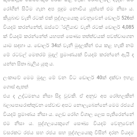
රෝගීන් සිටීම ගැන අප පුදුම නොවිය යුත්තේ එම නිසා ය.
කියුබාව වැනි රටක් එක් පුද්ගලයෙකු වෙනුවෙන් ඩොලර් 526ක්
වියදම් කරන්නේත්, ඔස්ටේ‍්‍රලියාව වැනි රටක් ඩොලර් 4,085
ක් වියදම් කරන්නේත් යහපත් සෞඛ්‍ය තත්ත්වයක් පවත්වාගෙන
යාම සඳහා ය. ඩොලර් 34ක් වැනි මුදලකින් එය කළ හැකි නම්
මේ රටවල් මෙතරම් මුදල් ප‍්‍රමාණයක් වියදම් කරන්නේ ඇයි ද
යන්න සිතා බැලිය යුතු ය.
ලංකාවේ මෙම මුදල මේ වන විට ඩොලර් 40ක් දක්වා ඉහළ
ගොස් ඇතත්
එය ද උද්ධමනය නිසා සිදු වුවකි. ඒ අනුව අප රෝහලකින්
බලාපොරොත්තුවන සේවාව අපට නොලැබෙන්නේ මෙම රජයේ
වියදම් ප‍්‍රමාණය නිසා ය. ලෙඩ රෝග විශාල ලෙස පැතිරෙන්නේ
එම නිසා ය. පුද්ගලයෙකුගේ සෞඛ්‍ය වියදම් වෙනුවෙන්
වසරකට රජය සහ රජය සහ පුද්ගලයෙකු විසින් දරන වියදම