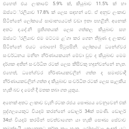
එහෙත් එය ලංකාවේ 5.9% ක්, කියුබාව 11.5% ක් හා
ඕස්ටේ‍්‍රලියාව 17.8% ක් ලෙස සඳහන් වේ. ඒ අනුව ලංකාව
සිටින්නේ ලෝකයේ සාමාන්‍යයටත් වඩා ඉතා පහළිනි. අනෙක්
අතට ද.දේ.නි ප‍්‍රතිශතයක් ලෙස ගත්කල කියුබාව සහ
ඕස්ටේ‍්‍රලියාව එම මට්ටම ළ`ගා කර ගෙන තිබුණ ද ලංකාව
සිටින්නේ එයට බොහෝ පිටුපසිනි. ලෝකයේ ධනේශ්වර
සංවර්ධනය මනින නිර්ණායකයන් මේවා වුව ද කියුබාව මෙම
දර්ශක අතින් සංවර්ධිත රටක් ලෙස කිසිවකු හඳුන්වන්නේ නැත.
එහෙත්, ධනේශ්වර නිර්ණායකවලින් ගත්ත ද සමාජවාදී
නිර්ණායකවලින් ගත්ත ද කියුබාව සංවර්ධිත රටක් ලෙස සැලකිය
හැකි බව ද මෙහි දී මතක තබා ගත යුතුය.
අනෙක් අතට ලංකාව වැනි රටක රජය සෞඛ්‍යය වෙනුවෙන් එක්
පුද්ගලයෙකුට වියදම් කරන්නේ ඩොලර් 34ක් පමණි. ඩොලර්
34ක් වියදම් කරමින් පවත්වාගෙන යා හැකි සෞඛ්‍ය සේවාව
කුමක්දැයි කෙනෙකුට තර්ක කළ හැක. රෝහල්වල ඇඳන් යට