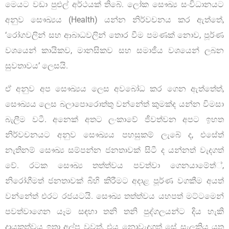
මෙයට වඩා පුළුල් අර්ථයක් තිබේ. ලෝක සෞඛ්‍ය සංවිධානයට
අනුව සෞඛ්‍යය (Health) යන්න නිර්වචනය කර ඇත්තේ,
‘රෝගවලින් සහ ආබාධවලින් තොර වීම පමණක් නොව, පූර්ණ
වශයෙන් කායිකව, මානසිකව සහ සමාජීය වශයෙන් ලබන
සුවතාවය’ ලෙසයි.
ඒ අනුව අප සෞඛ්‍යය ලෙස අවබෝධ කර ගෙන ඇත්තේත්,
සෞඛ්‍යය ලෙස බලාපොරොත්තු වන්නේත් කුමක්ද යන්න විමසා
බැලීම වටී. අනෙක් අතට ලංකාවේ ජීවත්වන අපට ඉහත
නිර්වචනයට අනුව සෞඛ්‍යය පහසුකම් ලැබේ ද, එසේත්
නැතිනම් සෞඛ්‍ය සම්පන්න ජනතාවක් සිටී ද යන්නත් වැදගත්
වේ. රටක සෞඛ්‍ය තත්ත්වය පවත්වා ගෙනයාමේත්්,
නිරෝගීමත් ජනතාවක් බිහි කිරීමට අදාළ පූර්ණ වගකීම අයත්
වන්නේත් එරට රජයටයි. සෞඛ්‍ය තත්ත්වය යහපත් මට්ටමෙන්
පවත්වාගෙන යෑම සඳහා තනි තනි පුද්ගලයන්ට දිය හැකි
දායකත්වය ඉතා අල්ප වුවත්, එය නොවැදගත් සේ සැලකිය යුතු