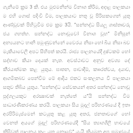
ගැනීමේ ක‍්‍රම 3 කි. එය මුළුමනින්ම විනාශ කිරීම, අදාළ පාලකයා
ම එහි ගොස් පදිංචි වීම, පාලකයාට නතු වූ පිරිසකගෙන් යුතු
ආණ්ඩුවක් පිහිටුවීම එම ක‍්‍රම 3යි. ”සන්නද්ධ සියලූ ශාස්තෘවරු
ජය ගහත්හ. සන්නද්ධ නොවූවෝ විනාශ වූහ” මිනිසුන්
අන්‍යයනට හානි පමුණුවන්නේ වෛරය නිසා හෝ බිය නිසා බව
මැකියාවෙලී අපට සිහිපත් කරයි. රාජ්‍ය පාලනයේදී දුෂ්ටකම් හෝ
සද්භාව කියා දෙයක් නැත. අවස්ථාවට අනුව අවශ්‍ය දේ
කි‍්‍රයාත්මක කළ යුතුය. ඝාතන, පාවාදීම්, කෲරත්වය, දයාව,
ආගමිකබව පෙන්වීම මේ ආදිය එකට සංකලනය වී පාලකයා
සතුව තිබිය යුතුය. ”සන්නද්ධ සේවකයන් අතර සන්නද්ධ නොවූ
පුද්ගලයකුට අරක්‍ෂාවක් නැත්තේ ය”යි සන්නද්ධ වීම
සාධාරණීකරණය කරයි. පාලකයා සිය මුදල් පරිහරණයේ දී ඉතා
අරපිරිමැස්මෙන් කටයුතු කළ යුතු අතර, ජනතාවගේ හෝ
වෙනත් අයගේ මුදල් පරිහරණයේදී ”සිය ත්‍යාගශීලී භාවයේ
කිසිවක් පාලනය කළ යුතු නොවේ” යැයි කියමන අප සමාජයේ