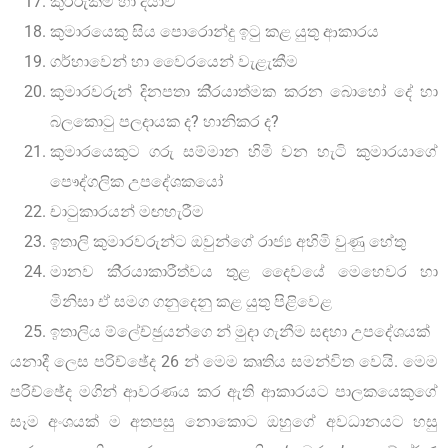
කුරිරුකම හා දයාව
කුමාරයෙකු සිය පොරොන්දු ඉටු කළ යුතු ආකාරය
ගර්හාවෙන් හා වෛරයෙන් වැළැකීම
කුමාරවරුන් දිනපතා කි‍්‍රයාත්මක කරන බොහෝ දේ හා
බලකොටු පලදායක ද? හානිකර ද?
කුමාරයෙකුට ගරු සම්මාන හිමි වන හැටි කුමාරයාගේ
පෞද්ගලික උපදේශකයෝ
චාටුකාරයන් මඟහැරීම
ඉතාලි කුමාරවරුන්ට ඔවුන්ගේ රාජ්‍ය අහිමි වුණු හේතු
මානව කි‍්‍රයාකාරීත්වය තුළ දෛවයේ මෙහෙවර හා
මිනිසා ඒ සමග ගනුදෙනු කළ යුතු පිළිවෙළ
ඉතාලිය ම්ලේච්ඡුයන්ගෙ න් මුදා ගැනීම සඳහා උපදේශයක්
යනාදී ලෙස පරිච්ඡේද 26 න් මෙම කෘතිය සමන්විත වෙයි. මෙම
පරිච්ඡේද මගින් ආවරණය කර ඇති ආකාරයට පාලකයෙකුගේ
සෑම අංශයක් ම අතපසු නොකොට ඔහුගේ අවධානයට හසු