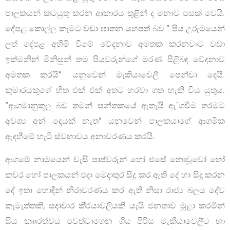
පාලකයන් කටයුතු කරන ආකාරය තුළින් ද මනාව පසක් වෙයි.
දේපළ කොල්ල කෑමට වඩා ඝාතන යහපත් බව ” පිය උරුමයෙන්
ලත් දේපළ අහිමි වීමේ වේදනාව අමතක කරනවාට වඩා
ඉක්මනින් මිනිසුන් තම පියවරුන්ගේ මරණ පිළිබඳ වේදනාව
අමතක කරයි” යනුවෙන් මැකියාවෙලී පෙන්වා දෙයි.
කුමාරයකුගේ හිත එක් එක් අතට හරවා ගත හැකි විය යුතුය.
”ආගමානුකූල බව තමන් සන්තකයේ ඇතැයි ඇ`ගවීම තරමට
අවශ්‍ය අන් දෙයක් නැත” යනුවෙන් පාලකයාගේ ආගමික
ඇදහීමේ හැටි ස්වභාවය අනාවරණය කරයි.
ආගමේ නාමයෙන් වැසී පාප්වරුන් හෝ එසේ නොවූවෝ හෝ
කවර හෝ පාලකයන් එදා මෙදාතුර සිදු කර ඇති දේ හා සිදු කරන
දේ ඉතා හොඳින් නිරාවරණය කර ඇති නිසා රාජ්‍ය බලය දේව
කැමැත්තකි, සදාචාර කි‍්‍රයාවලියකි යැයි ජනතාව මුළා කරමින්
සිය කෲරත්වය පවත්වාගෙන ගිය පිරිස මැකියාවෙලීට හා