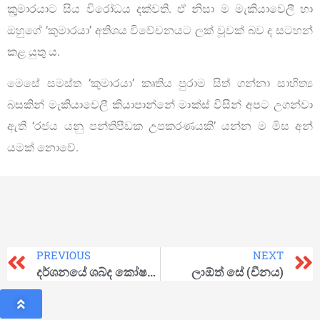
කුුමාරයාට සිය විරෝධය දක්වති. ඒ නිසා ම මැකියාවෙලී හා
ඔහුගේ ‘කුමාරයා’ අතිශය විවේචනයට ලක් වූවක් බව ද සටහන්
කළ යුතු ය.
මෙසේ සමස්ත ‘කුමාරයා’ කෘතිය පුරාම සිත් ගන්නා සාහිත්‍ය
බසකින් මැකියාවෙලී කියාපාන්නේ මාක්ස් විසින් අපට උගන්වා
ඇති ‘රජය යනු පන්තිපීඩක උපකරණයකි’ යන්න ම මිස අන්
යමක් නොවේ.
PREVIOUS
NEXT
දර්ශනයේ ශබ්ද කෝෂයෙන්…
ලාඕත් සේ (චීනය)