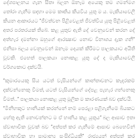
දේශපාලනය ගැන සිතා බලන ඕනෑම අයෙකු තම ගමන්මග
තෝරා ගැනීම සඳහා මෙම කෘතිය කියවිය යුතු ම ය. මැකියාවෙලී
කියන ආකාරයට ”ජීවත්වන පිළිවෙළත් ජීවත්විය යුතු පිළිවෙළත්
අතර පරතරයක් තිබේ. කළ යුතුව ඇති දේ වෙනුවෙන් කරන දේ
අත්හැර දමන්නා ඔහුගේ ආරක්‍ෂාව නොව විනාශය දැක ගනී”
එනිසා බලය වෙනුවෙන් ඕනෑම දෙයක් කිරීමට පාලකයාට අයිති
වූවකි. එහෙත් පාලකයා නොකළ යුතු දේ ද මැකියාවෙලී
වර්ගකොට දක්වයි.
”කුමාරයෙකු සිය යටත් වැසියන්ගේ කාන්තාවනට කෑදරකම්
දක්වන්නෙකු වීමත්, යටත් වැසියන්ගේ දේපළ පැහැර ගන්නෙකු
විමත්…” පාලකයා නොකළ යුතු මූලික ම කාරණයක් බව දක්වයි.
”මිනිහකුට හානියක් කරන්නේ නම් පෙරළා පළිගැනීමේ බියකට
හේතු ඇති නොවන්නට ම ඒ හානිය කළ යුතුය” බල ආසාව ඉතා
ස්වාභාවික වූවක් බව ”අත්පත් කර ගැනීමේ ආසාව බෙහෙවින්
ස්වාභාවික හා සාමාන්‍ය සංසිද්ධියකි” රාජ්‍යයන් අත්පත් කර