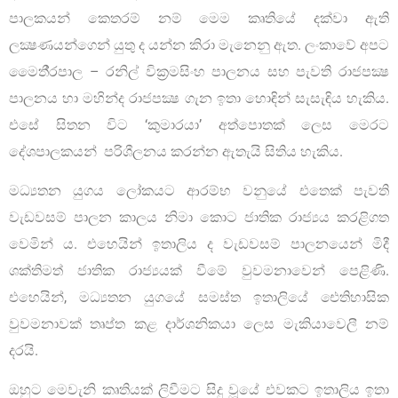
පාලකයන් කෙතරම් නම් මෙම කෘතියේ දක්වා ඇති
ලක්‍ෂණයන්ගෙන් යුතු ද යන්න කිරා මැනෙනු ඇත. ලංකාවේ අපට
මෛතී‍්‍රපාල – රනිල් වික‍්‍රමසිංහ පාලනය සහ පැවති රාජපක්‍ෂ
පාලනය හා මහින්ද රාජපක්‍ෂ ගැන ඉතා හොඳින් සැසැඳිය හැකිය.
එසේ සිතන විට ‘කුමාරයා’ අත්පොතක් ලෙස මෙරට
දේශපාලකයන් පරිශීලනය කරන්න ඇතැයි සිතිය හැකිය.
මධ්‍යතන යුගය ලෝකයට ආරම්භ වනුයේ එතෙක් පැවති
වැඩවසම් පාලන කාලය නිමා කොට ජාතික රාජ්‍යය කරළිගත
වෙමින් ය. එහෙයින් ඉතාලිය ද වැඩවසම් පාලනයෙන් මිදී
ශක්තිමත් ජාතික රාජ්‍යයක් වීමේ වුවමනාවෙන් පෙළිණි.
එහෙයින්, මධ්‍යතන යුගයේ සමස්ත ඉතාලියේ ඓතිහාසික
වුවමනාවක් තෘප්ත කළ දාර්ශනිකයා ලෙස මැකියාවෙලී නම්
දරයි.
ඔහුට මෙවැනි කෘතියක් ලිවීමට සිදු වූයේ එවකට ඉතාලිය ඉතා