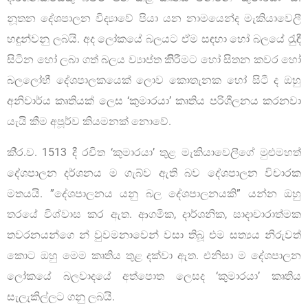
නූතන දේශපාලන විද්‍යාවේ පියා යන නාමයෙන්ද මැකියාවෙලී
හඳුන්වනු ලබයි. අද ලෝකයේ බලයට ඒම සඳහා හෝ බලයේ රැුඳී
සිටින හෝ ලබා ගත් බලය ව්‍යාප්ත කිිරීමට හෝ සිතන කවර හෝ
බලලෝභී දේශපාලකයෙක් ලොව කොතැනක හෝ සිටී ද ඔහු
අනිවාර්ය කෘතියක් ලෙස ‘කුමාරයා’ කෘතිය පරිශීලනය කරනවා
යැයි කීම අපූර්ව කියමනක් නොවේ.
කි‍්‍ර.ව. 1513 දී රචිත ‘කුමාරයා’ තුළ මැකියාවෙලීගේ මුළුමහත්
දේශපාලන දර්ශනය ම ගැබ්ව ඇති බව දේශපාලන විචාරක
මතයයි. ”දේශපාලනය යනු බල දේශපාලනයකි” යන්න ඔහු
තරයේ විශ්වාස කර ඇත. ආගමික, දාර්ශනික, සාදාචාරාත්මක
තවරනයන්ගෙ න් වුවමනාවෙන් වසා තිබූ එම සත්‍යය නිරුවත්
කොට ඔහු මෙම කෘතිය තුළ දක්වා ඇත. එනිසා ම දේශපාලන
ලෝකයේ බලවාදයේ අත්පොත ලෙසද ‘කුමාරයා’ කෘතිය
සැලැකිල්ලට ගනු ලබයි.