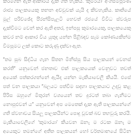
කරගෙන ඇති ආකාරය දැක ගත හැකිය. ‘කුමරයා’ අංගසම්පූර්ණ
රාජ්‍ය පාලකයෙකු තනන අච්චුවක් යැයි ද කිවහැකිය. කෘතියේ
මුල් පරිච්ඡේද පි‍්‍රන්සිපැලටි හෙවත් රජයේ විවිධ ස්වරූප
දැක්වීමට වෙන් කර ඇති අතර, ඉන්පසු කුමාරයෙකු, පාලකයෙකු
කවර නම් ආකාර විය යුතුද යන්න පිළිබඳව සෑම කෝණයකින්ම
විමසුමට ලක් කොට කරුණු දක්වා ඇත.
”තම සුබ සිද්ධිය ගැන සිතන මිනිස්සු සිය පාලකයන් වෙනස්
කරති” යනුවෙන් ජනතාව එක් පාලකයෙක් වෙනුවට තවත්
අයෙක් පත්කරගන්නේ ඇයිද යන්න මැකියාවෙලී කියයි. එසේ
පත් වන පාලකයා ”බලයට පත්වීම සඳහා පාලකයාට උදවු කළ
පිරිස ඔහුගේ මිතුරන් වශයෙන් තව දුරටත් තබා ගැනීමට
නොපුළුවන් ය” යනුවෙන් අප මෙතෙක් දැක ඇති පාලකයන්ගේ
ගති ස්වභාවය සියලූ පාලකයින්ට පොදු වූවක් බව තහවුරු කරයි.
මැකියාවෙලීගේ ‘කුමාරයා’ කියවන ඕනෑ ම රටක ඕනෑ ම
අයෙකුට තමන්ගේ අතීත පාලකයන් හෝ වර්තමානයේ සිටින