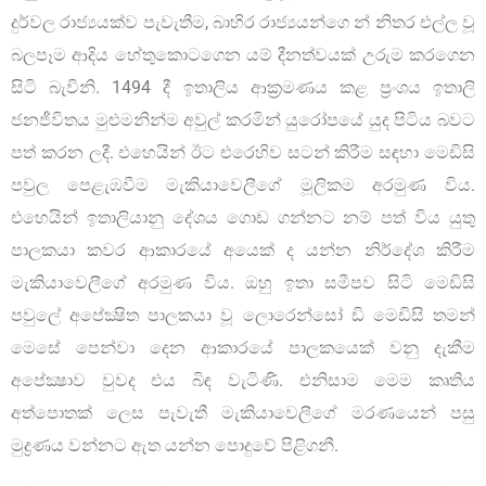
දුර්වල රාජ්‍යයක්ව පැවැතීම, බාහිර රාජ්‍යයන්ගෙ න් නිතර එල්ල වූ
බලපෑම ආදිය හේතුකොටගෙන යම් දීනත්වයක් උරුම කරගෙන
සිටි බැවිනි. 1494 දී ඉතාලිය ආක‍්‍රමණය කළ ප‍්‍රංශය ඉතාලි
ජනජීවිතය මුළුමනින්ම අවුල් කරමින් යුරෝපයේ යුද පිටිය බවට
පත් කරන ලදී. එහෙයින් ඊට එරෙහිව සටන් කිරීම සඳහා මෙඩිසි
පවුල පෙළැඹවීම මැකියාවෙලීගේ මූලිකම අරමුණ විය.
එහෙයින් ඉතාලියානු දේශය ගොඩ ගන්නට නම් පත් විය යුතු
පාලකයා කවර ආකාරයේ අයෙක් ද යන්න නිර්දේශ කිරීම
මැකියාවෙලීගේ අරමුණ විය. ඔහු ඉතා සමීපව සිටි මෙඩිසි
පවුලේ අපේක්‍ෂිත පාලකයා වූ ලොරෙන්සෝ ඩි මෙඩිසි තමන්
මෙසේ පෙන්වා දෙන ආකාරයේ පාලකයෙක් වනු දැකීම
අපේක්‍ෂාව වුවද එය බිඳ වැටිණි. එනිසාම මෙම කෘතිය
අත්පොතක් ලෙස පැවැතී මැකියාවෙලීගේ මරණයෙන් පසු
මුද්‍රණය වන්නට ඇත යන්න පොදුවේ පිළිගනී.