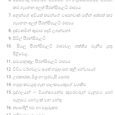
කර ගැනෙන අලූත් පි‍්‍රන්සිපැලටි රාජ්‍යය
අනුන්ගේ අවියත් තමන්ගේ වාසනවාත් මඟින් අත්පත් කර
ගැනෙන අලූත් පි‍්‍රන්සිපැලටි රාජ්‍යය
දුෂ්ටකමින් කුමාර පදවි ලබන්නෝ
සිවිල් පි‍්‍රන්සිපැලටි
සියලූ පි‍්‍රන්සිපැලටි රාජ්‍යවල ශක්තිය මැනිය යුතු
පිළිවෙළ.
සමයානුකූල පි‍්‍රන්සිපැලටි රාජ්‍යය
විවිධ වර්ගවලට අයත් හමුදා සහ කුලී හේවායෝ
උපකාරක, මිශ‍්‍ර හා පුරවැසි සෙබළු
හමුදා කටයුතු ගැන පාලකයෙකුගේ වගකීම
පුද්ගලයන් – විශේෂයෙන්ම කුමරවරුන් වැනුමට හෝ
බැනුමට හෝ ලක් වන හේතු
ත්‍යාගශීලී බව හා මසුරුකම