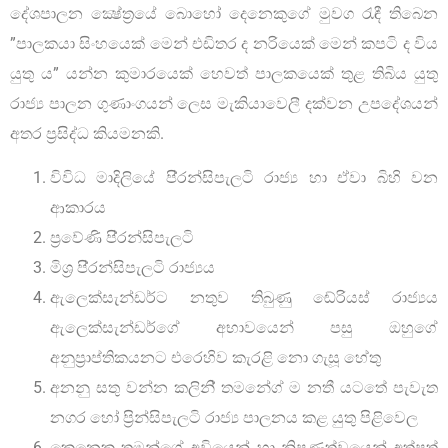
දේශපාලන ක්‍ෂේත‍්‍රයේ බොහෝ දෙනෙකුගේ මුවග රැඳී තිබෙන
”පාලකයා සිංහයෙක් මෙන් එඩිතර ද නරියෙක් මෙන් කපටි ද විය
යුතු ය” යන්න කුමාරයෙක් හෙවත් පාලකයෙක් තුළ තිබිය යුතු
රාජ්‍ය පාලන ගුණාංගයන් ලෙස මැකියාවෙලී දක්වන උපදේශයන්
අතර ප‍්‍රසිද්ධ කියමනකි.
විවිධ මාදිලියේ පි‍්‍රන්සිපැලටි රාජ්‍ය හා ඒවා බිහි වන
ආකාරය
ප‍්‍රවේණි පි‍්‍රන්සිපැලටි
මිශ‍්‍ර පි‍්‍රන්සිපැලටි රාජ්‍යය
ඇලෙක්සැන්ඩර්ට නතුව තිබුණු ඬේරියස් රාජ්‍යය
ඇලෙක්සැන්ඩර්ගේ අභාවයෙන් පසු ඔහුගේ
අනුප්‍රාප්තිකයනට එරෙහිව කැරළි නො ගැසූ හේතු
අනනු සතු වන්න කලිනි් තමනේග් ම නතී යටතේ පැවැත
නගර හෝ ප්‍රින්සිපැලටි රාජ්‍ය පාලනය කළ යුතු පිළිවෙල
කෙනෙකු තමන්ගේ අවියෙන් හා නිපුණත්වයෙන් අත්පත්