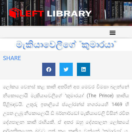
මැකියාවෙලීගේ ”කුමාරයා”
SHARE
ලෝකය වෙනස් කළ කෘති අතරින් අප මෙවර විමසා බලන්නේ
නිකොලොයි මැකියාවෙලීගේ ‘කුමාරයා’ (The Prince) කෘතිය
පිළිබඳවයි. උතුරු ඉතාලියේ ප්ලෝරන්ස් නගරයෙහි 1469 හි
උපත ලැබූ නිකොලොයි ඩි බර්නාර්ඩෝ මැකියාවෙලි විසින් රචිත
දේශපාලන කෘති රාශියකි. ඒ අතර ඔහු දේශපාලන ලෝකයේ
දාර්ශනිකයෙකු බවට පත් කළ කෘතිය වන්නේ ‘කුමාරයා’ ය.