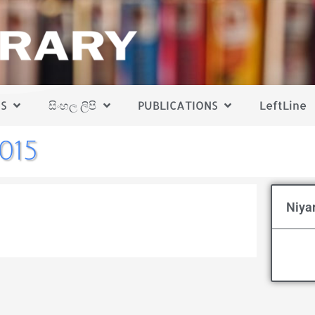
S
සිංහල ලිපි
PUBLICATIONS
LeftLine
015
Niya