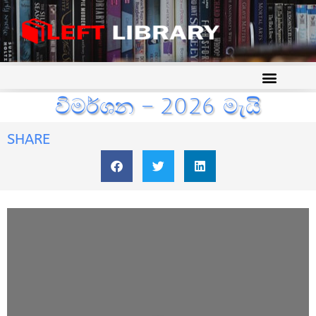
විමර්ශන – 2026 මැයි
SHARE