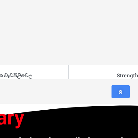
ික වැඩපිළිවෙල
Strength
ary