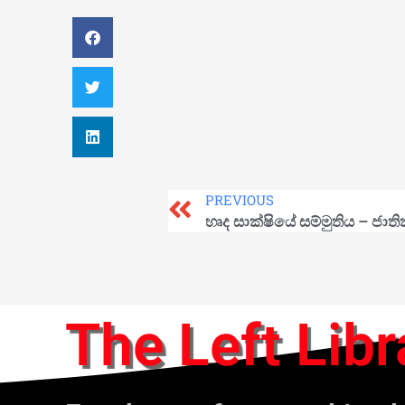
PREVIOUS
හෘද සාක්ෂියේ සම්මුතිය – ජාත
The Left Libr