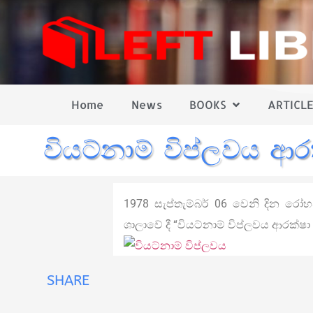
Home
News
BOOKS
ARTICLE
වියට්නාම් විප්ලවය ආර
1978 සැප්තැම්බර් 06 වෙනි දින 
ශාලාවේ දී “වියට්නාම් විප්ලවය ආරක
SHARE