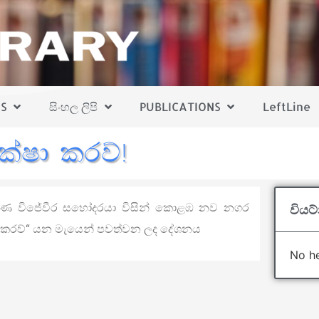
S
සිංහල ලිපි
PUBLICATIONS
LeftLine
ක්ෂා කරව්!
රෝහණ විජේවීර සහෝදරයා විසින් කොළඹ නව නගර
වියට
්ෂා කරව්“ යන මැයෙන් පවත්වන ලද දේශනය
No he