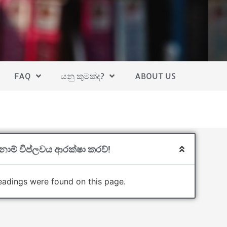
FAQ
යනු කුමක්ද?
ABOUT US
්නාම් විප්ලවය ආරක්ෂා කරව්!
adings were found on this page.