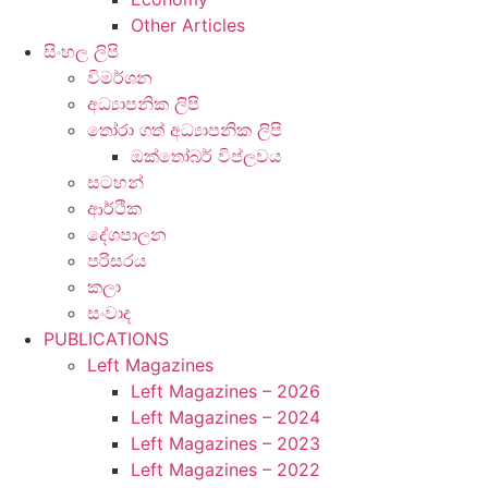
Other Articles
සිංහල ලිපි
විමර්ශන
අධ්‍යාපනික ලිපි
තෝරා ගත් අධ්‍යාපනික ලිපි
ඔක්තෝබර් විප්ලවය
සටහන්
ආර්ථික
දේශපාලන
පරිසරය
කලා
සංවාද
PUBLICATIONS
Left Magazines
Left Magazines – 2026
Left Magazines – 2024
Left Magazines – 2023
Left Magazines – 2022