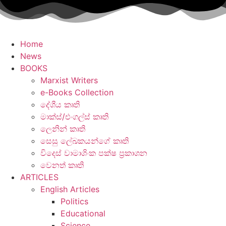
Skip
to
content
Home
News
BOOKS
Marxist Writers
e-Books Collection
දේශීය කෘති
මාක්ස්/එංගල්ස් කෘති
ලෙනින් කෘති
සෙසු ලේඛකයන්ගේ කෘති
විදෙස් වාමාශිංක පක්ෂ ප්‍රකාශන
වෙනත් කෘති
ARTICLES
English Articles
Politics
Educational
Science