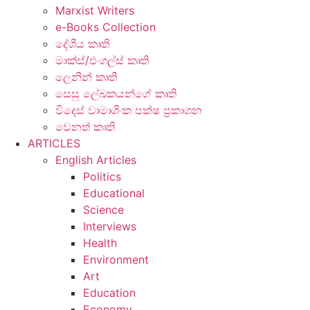
Marxist Writers
e-Books Collection
දේශීය කෘති
මාක්ස්/එංගල්ස් කෘති
ලෙනින් කෘති
සෙසු ලේඛකයන්ගේ කෘති
විදෙස් වාමාශිංක පක්ෂ ප්‍රකාශන
වෙනත් කෘති
ARTICLES
English Articles
Politics
Educational
Science
Interviews
Health
Environment
Art
Education
Economy