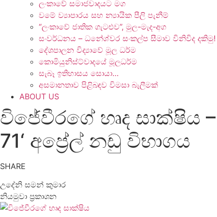
ලංකාවේ සමාජවාදයට මග
වමේ ව්‍යාපාරය සහ න්‍යායික පීලි පැනීම්
“ලංකාවේ ජාතික ගැටළුව”, මුල-මැද-අග
සංවර්ධනය – ධනේශ්වර සංකල්ප සීමාව විනිවිද දකිමු!
දේශපාලන විද්‍යාවේ මූල ධර්ම
කොමියුනිස්ට්වාදයේ මූලධර්ම
සැබෑ ඉතිහාසය සොයා…
අසමානතාව පිළිබඳව විමසා බැලීමක්
ABOUT US
විජේවීරගේ හෘද සාක්ෂිය –
71‘ අප්‍රේල් නඩු විභාගය
SHARE
උදේනි සමන් කුමාර
නියමුවා ප්‍රකාශන