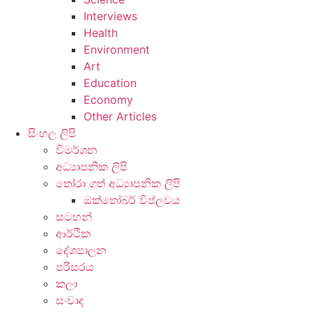
Interviews
Health
Environment
Art
Education
Economy
Other Articles
සිංහල ලිපි
විමර්ශන
අධ්‍යාපනික ලිපි
තෝරා ගත් අධ්‍යාපනික ලිපි
ඔක්තෝබර් විප්ලවය
සටහන්
ආර්ථික
දේශපාලන
පරිසරය
කලා
සංවාද