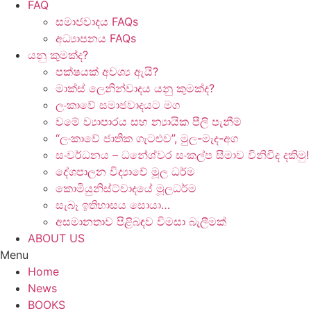
FAQ
සමාජවාදය FAQs
අධ්‍යාපනය FAQs
යනු කුමක්ද?
පක්ෂයක් අවශ්‍ය ඇයි?
මාක්ස් ලෙනින්වාදය යනු කුමක්ද?
ලංකාවේ සමාජවාදයට මග
වමේ ව්‍යාපාරය සහ න්‍යායික පීලි පැනීම්
“ලංකාවේ ජාතික ගැටළුව”, මුල-මැද-අග
සංවර්ධනය – ධනේශ්වර සංකල්ප සීමාව විනිවිද දකිමු!
දේශපාලන විද්‍යාවේ මූල ධර්ම
කොමියුනිස්ට්වාදයේ මූලධර්ම
සැබෑ ඉතිහාසය සොයා…
අසමානතාව පිළිබඳව විමසා බැලීමක්
ABOUT US
Menu
Home
News
BOOKS