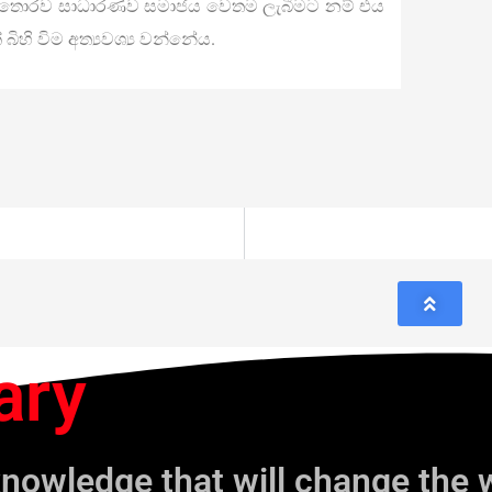
න් තොරව සාධාරණව සමාජය වෙතම ලැබීමට නම් එය
බිහි විම අත්‍යවශ්‍ය වන්නේය.
ary
knowledge that will change the 