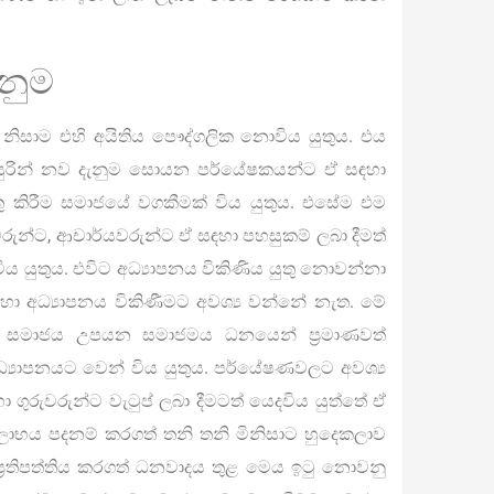
ැනුම
 නිසාම එහි අයිතිය පෞද්ගලික නොවිය යුතුය. එය
ඇසුරින් නව දැනුම සොයන පර්යේෂකයන්ට ඒ සඳහා
තු කිරීම සමාජයේ වගකීමක් විය යුතුය. එසේම එම
රුන්ට, ආචාර්යවරුන්ට ඒ සඳහා පහසුකම් ලබා දීමත්
විය යුතුය. එවිට අධ්‍යාපනය විකිණිය යුතු නොවන්නා
හා අධ්‍යාපනය විකිණීමට අවශ්‍ය වන්නේ නැත. මේ
ුය. සමාජය උපයන සමාජමය ධනයෙන් ප්‍රමාණවත්
්‍යාපනයට වෙන් විය යුතුය. පර්යේෂණවලට අවශ්‍ය
ගුරුවරුන්ට වැටුප් ලබා දීමටත් යෙදවිය යුත්තේ ඒ
 ලාභය පදනම් කරගත් තනි තනි මිනිසාට හුදෙකලාව
ප්‍රතිපත්තිය කරගත් ධනවාදය තුළ මෙය ඉටු නොවනු