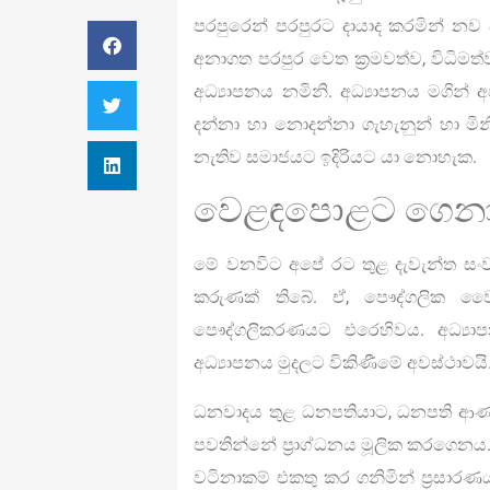
පරපුරෙන් පරපුරට දායාද කරමින් නව ද
අනාගත පරපුර වෙත ක්‍රමවත්ව, විධිමත
අධ්‍යාපනය නමිනි. අධ්‍යාපනය මගි
දන්නා හා නොදන්නා ගැහැනුන් හා මිනිස
නැතිව සමාජයට ඉදිරියට යා නොහැක.
වෙළඳපොළට ගෙනා 
මේ වනවිට අපේ රට තුළ දැවැන්ත සංව
කරුණක් තිබේ. ඒ, පෞද්ගලික වෛද්
පෞද්ගලීකරණයට එරෙහිවය. අධ්‍ය
අධ්‍යාපනය මුදලට විකිණීමේ අවස්ථාවයි
ධනවාදය තුළ ධනපතියාට, ධනපති ආණ
පවතින්නේ ප්‍රාග්ධනය මූලික කරගෙනය. 
වටිනාකම් එකතු කර ගනිමින් ප්‍රසාරණය