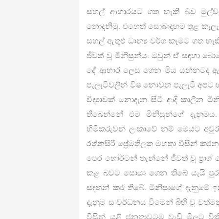
සහල් ආහාරයට ගත හැකි බව මුල්ව
නොදනිමු. එහෙත් සොබාදහම තුළ කැලෑවල
සහල් ඇතුළු ධාන්‍ය වර්ග කෑමට ගත හැ
ජීවත් වූ මිනිසුන්ය. ඔවුන් ඒ සඳ
දේ ආහාර ලෙස ගෙන මිය යන්නටද ඇත.
පැලෑටිවලින් විෂ නොවන පැලෑටි අපට හඳුන
විද්‍යාවක් නොදැන සිටි ආදි කාලීන ම
තිබෙන්නේ එම මිනිසුන්ගේ දැනුමය
හිමිකරුවන් ලංකාවේ නම් මෙයට අවුරුද
රත්නසිරි ප්‍රේමතිලක මහතා විසින්
පෙර හෝර්ටන් තැන්නේ ජීවත් වූ ප්‍රාග
කළ බවට සොයා ගෙන තිබේ යැයි පුරා
සඳහන් කර තිබේ. මිනිසාගේ දැනුමේ 
දැනුම සංවර්ධනය වීමෙන් බිහි වූ වත්ම
විසින් යළි ජනතාවටම වැඩි මිලට ව