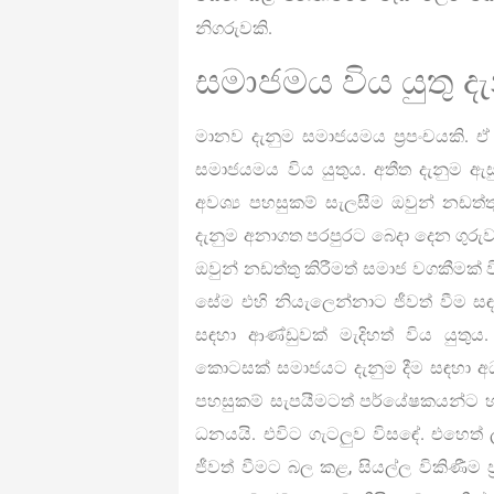
නිගරුවකි.
සමාජමය විය යුතු ද
මානව දැනුම සමාජයමය ප්‍රපංචයකි. ඒ
සමාජයමය විය යුතුය. අතීත දැනුම 
අවශ්‍ය පහසුකම් සැලසීම ඔවුන් නඩත්
දැනුම අනාගත පරපුරට බෙදා දෙන ගුරුව
ඔවුන් නඩත්තු කිරීමත් සමාජ වගකීමක් 
සේම එහි නියැලෙන්නාට ජීවත් වීම සඳ
සඳහා ආණ්ඩුවක් මැදිහත් විය යුත
කොටසක් සමාජයට දැනුම දීම සඳහා අධ
පහසුකම් සැපයීමටත් පර්යේෂකයන්ට හා 
ධනයයි. එවිට ගැටලුව විසඳේ. එහෙත්
ජීවත් වීමට බල කළ, සියල්ල විකිණීම 