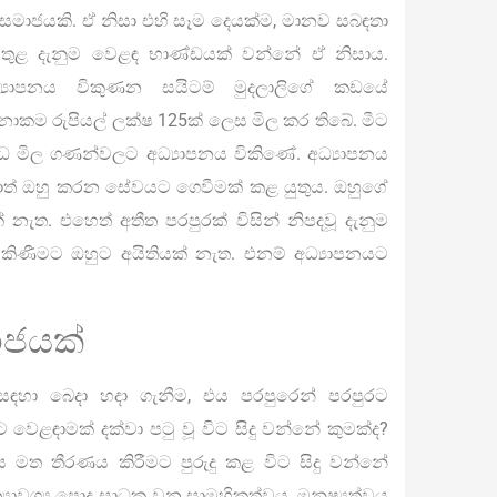
මාජයකි. ඒ නිසා එහි සෑම දෙයක්ම, මානව සබඳතා
 තුළ දැනුම වෙළඳ භාණ්ඩයක් වන්නේ ඒ නිසාය.
‍යාපනය විකුණන සයිටම් මුදලාලිගේ කඩයේ
ාකම රුපියල් ලක්ෂ 125ක් ලෙස මිල කර තිබේ. මීට
ිධ මිල ගණන්වලට අධ්‍යාපනය විකිණේ. අධ්‍යාපනය
ිසාත් ඔහු කරන සේවයට ගෙවීමක් කළ යුතුය. ඔහුගේ
් නැත. එහෙත් අතීත පරපුරක් විසින් නිපදවූ දැනුම
ණීමට ඔහුට අයිතියක් නැත. එනම් අධ්‍යාපනයට
ාජයක්
ඳහා බෙදා හදා ගැනීම, එය පරපුරෙන් පරපුරට
 වෙළඳාමක් දක්වා පටු වූ විට සිදු වන්නේ කුමක්ද?
භය මත තීරණය කිරීමට පුරුදු කළ විට සිදු වන්නේ
යාවශ්‍ය පොදු සාධක වන සාමූහිකත්වය, මනුෂ්‍යත්වය