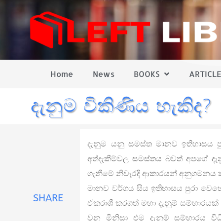
Home
News
BOOKS
ARTICLE
දැනුම විකිණිය හැකිද?
දැනුම යනු සමස්ත මානව ඉතිහාසය පුර
අත්දැකීම්වල සමස්තය බවත් අපගේ දැනු
ගැනීමේ නිවැරදි ආකාරයන් අනුගමනය කළ
මානව වර්ගය සිය ඉතිහාසය පුරා වෙහ
SHARE
ඒකරාශී කරගත් මහා දැනුම් සම්භාරයක
වන මිනිසා එම දැනුම් සම්භාරය වි