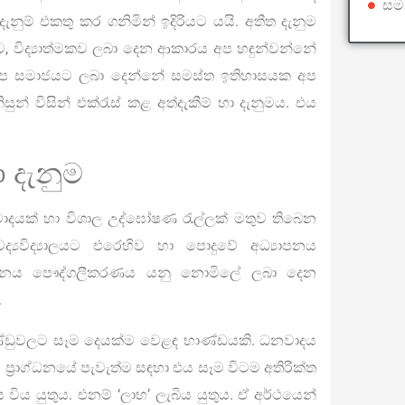
සමා
ැනුම් එකතු කර ගනිමින් ඉදිරියට යයි. අතීත දැනුම
්ව, විද්‍යාත්මකව ලබා දෙන ආකාරය අප හඳුන්වන්නේ
න් අප සමාජයට ලබා දෙන්නේ සමස්ත ඉතිහාසයක අප
ුන් විසින් එක්රැස් කළ අත්දැකීම් හා දැනුමය. එය
දැනුම
ාදයක් හා විශාල උද්ඝෝෂණ රැල්ලක් මතුව තිබෙන
‍යවිද්‍යාලයට එරෙහිව හා පොදුවේ අධ්‍යාපනය
ාපනය පෞද්ගලීකරණය යනු නොමිලේ ලබා දෙන
.
්ඩුවලට සෑම දෙයක්ම වෙළඳ භාණ්ඩයකි. ධනවාදය
ප්‍රාග්ධනයේ පැවැත්ම සඳහා එය සෑම විටම අතිරික්ත
 විය යුතුය. එනම් ‘ලාභ’ ලැබිය යුතුය. ඒ අර්ථයෙන්