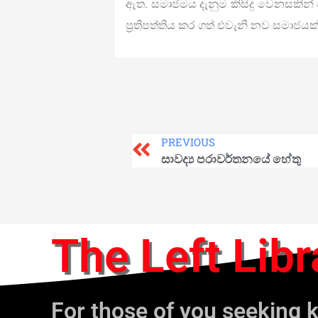
ඇත. සමාජමය දැනුම කිසිදු වෙනසකි
ප්‍රතිපත්තිය කර ගත් එවැනි නව සමාජයක් 
PREVIOUS
සාවද්‍ය පරාවර්තනයේ හේතු
The Left Libr
For those of you seeking 