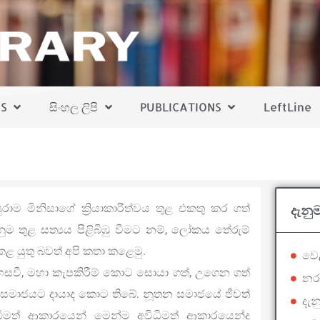
S
සිංහල ලිපි
PUBLICATIONS
LeftLine
ාම මිනිසාගේ ක්‍රියාකාරීත්වය තුළ එකතු කර ගත්
දැනු
ම තුළ සත්‍යය පිළිබිඹු වීමට නම්, ලෝකය තේරුම්
 යුතු බවත් අපි කතා කළෙමු.
වෙ
ෙසවී, මහා කැපකිරීම් කොට සොයා ගත්, උගෙන ගත්
නර
් සමාජයට දායාද කොට තිබේ. නූතන සමාජයේ ජීවත්
දැන
ධිමත් ආකාරයෙන් මෙන්ම අවිධිමත් ආකාරයෙන්ද