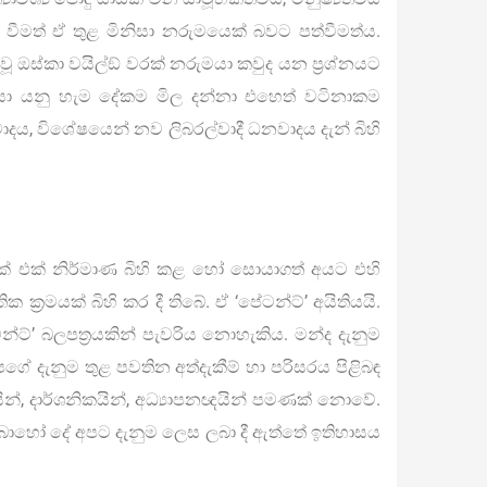
ු වීමත් ඒ තුළ මිනිසා නරුමයෙක් බවට පත්වීමත්ය.
ූ ඔස්කා වයිල්ඞ් වරක් නරුමයා කවුද යන ප්‍රශ්නයට
ුමයා යනු හැම දේකම මිල දන්නා එහෙත් වටිනාකම
දය, විශේෂයෙන් නව ලිබරල්වාදී ධනවාදය දැන් බිහි
ක් එක් නිර්මාණ බිහි කළ හෝ සොයාගත් අයට එහි
්‍රමයක් බිහි කර දී තිබේ. ඒ ‘පේටන්ට්’ අයිතියයි.
ට්’ බලපත්‍රයකින් පැවරිය නොහැකිය. මන්ද දැනුම
ගේ දැනුම තුළ පවතින අත්දැකීම් හා පරිසරය පිළිබඳ
ින්, දාර්ශනිකයින්, අධ්‍යාපනඥයින් පමණක් නොවේ.
 බොහෝ දේ අපට දැනුම ලෙස ලබා දී ඇත්තේ ඉතිහාසය