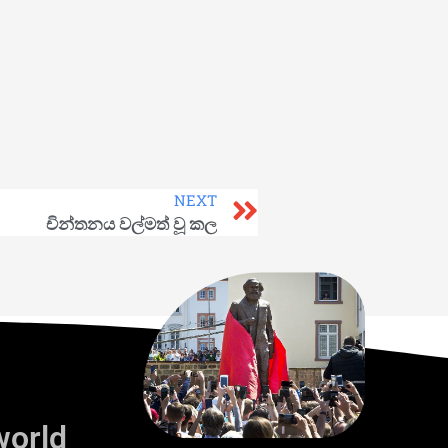
NEXT
චින්තනය වල්මත් වූ කල
world