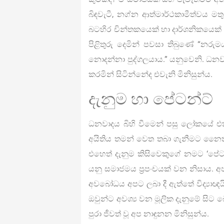
බිඳවැටී, නග්න ආත්මාර්ථකාමීත්වය මත
බටහිර චින්තකයෙක් හා දාර්ශනිකයෙක් ව
පිළිතුරු දෙමින් පවසා තිබුණේ “නර
නොදන්නා පුද්ගලයාය.” යනුවෙනි. ධනවා
කරමින් සිටින්නේද එවැනි මිනිසුන්ය.
දැනුම හා පේටන්ට්
ධනවාදය බිහි වීමෙන් පසු ලෝකයේ එ
අයිතිය තමන් වෙත තබා ගැනීමට නෛතික ක
එහෙත් දැනුම කිසිවෙකුගේ නමට ‘පේටන්
යනු සමාජමය ප්‍රපංචයක් වන නිසාය. අප
අවබෝධය අපට ලබා දී ඇත්තේ විද්‍යාඥය
ඔවුන්ට අවශ්‍ය වන මූලික දැනුමේ සිට
පුරා ජීවත් වූ අප නාඳුනන මිනිසුන්ය.