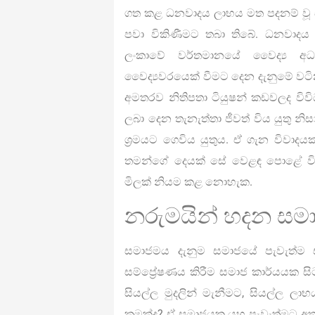
ගත කළ ධනවාදය ලාභය මත පදනම් වූ ස
පවා විකිණීමට තබා තිබේ. ධනවාදය
ලංකාවේ වර්තමානයේ වෛද්‍ය අධ්
වෛද්‍යවරයෙක් වීමට දෙන දැනුමේ වටින
අමතරව නිතිපතා ටියුෂන් කඩවලද විව
ලබා දෙන තැනැත්තා ජීවත් විය යුතු න
ශ්‍රමයට ගෙවිය යුතුය. ඒ ගැන විවාදයක
තමන්ගේ දෙයක් සේ වෙළඳ පොළේ විකි
මිලක් නියම කළ නොහැක.
නරුමයින් හදන සම
සමාජමය දැනුම සමාජයේ පැවැත්ම ස
සම්ප්‍රේෂණය කිරීම සමාජ කාර්යයක සිට
සියල්ල මුදලින් මැනීමට, සියල්ල ලා
කුමක්ද? ඒ සමාජයක යහ පැවැත්මට අත්‍