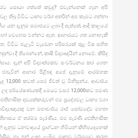
රට සොයා ගත්තේ කවුද? එවැන්නෙක් ගැන අපි
 තිබූ විවිධ ධාන්‍ය වර්ග අතරින් අප කෑමට ගන්නා
කිය යන දැනුම සමාජයට ලබා දී ඇත්තේ, ආදි කාලයේ
හා බොහෝ වෙහෙස වන්නට ඇත. ආහාරයට ගත නොහැකි
 විවිධ පැලෑටි වැඩෙන පරිසරයක් තුළ විෂ සහිත
්වා දී තිබෙන්නේ, කෘෂි විද්‍යාඥයින් නොවේ. කිසිදු
ිනිසාය. දැන් අපි විද්‍යාත්මකව සංවර්ධනය කර ගෙන
. එබැවින් ආහාර පිළිබඳ අපේ දැනුමේ ආරම්භක
ු 12,000 කටත් පෙර ජීවත් වූ මිනිසුන්ය. ආචාර්ය
 කරන ලද පර්යේෂණයකදී මෙයට වසර 12,000කට පමණ
් ඓතිහාසික දඩයක්කරුවන් එම ප්‍රදේශවල ධාන්‍ය වගා
විද්‍යාඥයකු වන මහාචාර්ය රාජ් සෝමදේව මහතා
ඉතිහාසය ඒ තරම්ම පැරණිය. එම පැරණි ඓතිහාසික
න් දැනුම ධනවාදයේ ප්‍රාග්ධන හිමියන් කිහිපදෙනෙක්
ිකිණීම හා ඉන් ලාභ ලැබීම මානව වර්ගයාට කරන